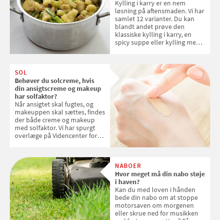
Kylling i karry er en nem
løsning på aftensmaden. Vi har
samlet 12 varianter. Du kan
blandt andet prøve den
klassiske kylling i karry, en
spicy suppe eller kylling med
kokosris. Velbekomme!
SOL
Behøver du solcreme, hvis
din ansigtscreme og makeup
har solfaktor?
Når ansigtet skal fugtes, og
makeuppen skal sættes, findes
der både creme og makeup
med solfaktor. Vi har spurgt
overlæge på Videncenter for
Hudkræft, Stine Regin Wiegell,
om ansigtscreme og makeup
med SPF kan erstatte
NABOER
solcreme, når man bevæger
Hvor meget må din nabo støje
sig ud i solen
i haven?
Kan du med loven i hånden
bede din nabo om at stoppe
motorsaven om morgenen
eller skrue ned for musikken