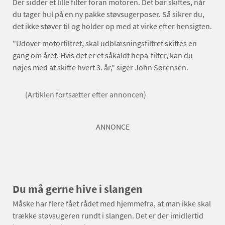
Der sidder et lille filter foran motoren. Det bør skiftes, når
du tager hul på en ny pakke støvsugerposer. Så sikrer du,
det ikke støver til og holder op med at virke efter hensigten.
"Udover motorfiltret, skal udblæsningsfiltret skiftes en
gang om året. Hvis det er et såkaldt hepa-filter, kan du
nøjes med at skifte hvert 3. år," siger John Sørensen.
(Artiklen fortsætter efter annoncen)
ANNONCE
Du må gerne hive i slangen
Måske har flere fået rådet med hjemmefra, at man ikke skal
trække støvsugeren rundt i slangen. Det er der imidlertid