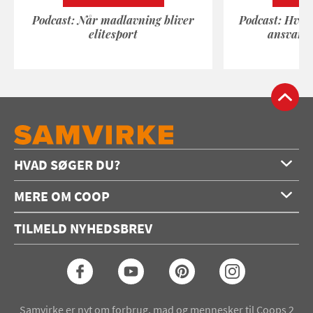
Podcast: Når madlavning bliver
Podcast: Hvad
elitesport
ansvarli
HVAD SØGER DU?
Forside
MERE OM COOP
Opskrifter
Om os
Konkurrencer
TILMELD NYHEDSBREV
Annoncering
Podcast
Coop.dk
Video
Coop medlem
Arkiv
Seneste Samvirke-magasin
Samvirke er nyt om forbrug, mad og mennesker til Coops 2