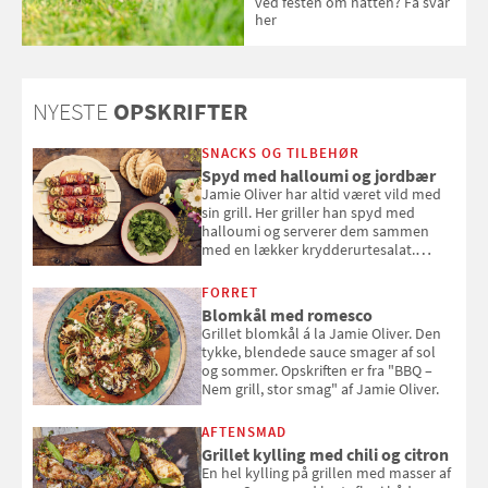
ved festen om natten? Få svar
her
NYESTE
OPSKRIFTER
SNACKS OG TILBEHØR
Spyd med halloumi og jordbær
Jamie Oliver har altid været vild med
sin grill. Her griller han spyd med
halloumi og serverer dem sammen
med en lækker krydderurtesalat.
Opskriften er fra “BBQ – Nem grill, stor
smag" af Jamie Oliver.
FORRET
Blomkål med romesco
Grillet blomkål á la Jamie Oliver. Den
tykke, blendede sauce smager af sol
og sommer. Opskriften er fra "BBQ –
Nem grill, stor smag" af Jamie Oliver.
AFTENSMAD
Grillet kylling med chili og citron
En hel kylling på grillen med masser af