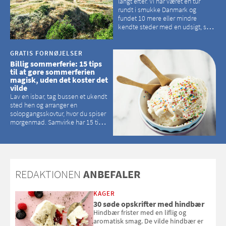
langt efter. Vi har været en tur
rundt i smukke Danmark og
fundet 10 mere eller mindre
kendte steder med en udsigt, som
kan tage pusten fra de fleste
GRATIS FORNØJELSER
Billig sommerferie: 15 tips
til at gøre sommerferien
magisk, uden det koster det
vilde
Lav en isbar, tag bussen et ukendt
sted hen og arranger en
solopgangsskovtur, hvor du spiser
morgenmad. Samvirke har 15 tips
til, hvordan du kan have en
magisk ferie, uden at det koster
dig det vilde
REDAKTIONEN
ANBEFALER
KAGER
30 søde opskrifter med hindbær
Hindbær frister med en liflig og
aromatisk smag. De vilde hindbær er