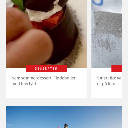
DESSERTER
LI
Nem sommerdessert: Flødeboller
Smart tip: Vand
med bærfyld
er på ferie