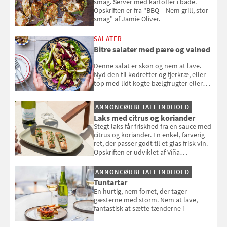
smag. Server med kartofler i både.
Opskriften er fra "BBQ – Nem grill, stor
smag" af Jamie Oliver.
SALATER
Bitre salater med pære og valnød
Denne salat er skøn og nem at lave.
Nyd den til kødretter og fjerkræ, eller
top med lidt kogte bælgfrugter eller
en rest kylling, og nyd den som et let,
selvstændigt måltid. Opskriften er fra
ANNONCØRBETALT INDHOLD
Louisa Lorangs kogebog "Salat".
Laks med citrus og koriander
Stegt laks får friskhed fra en sauce med
citrus og koriander. En enkel, farverig
ret, der passer godt til et glas frisk vin.
Opskriften er udviklet af Viña
Esmeralda.
ANNONCØRBETALT INDHOLD
Tuntartar
En hurtig, nem forret, der tager
gæsterne med storm. Nem at lave,
fantastisk at sætte tænderne i