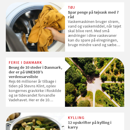
TØJ
Spar penge på tøjvask med 7
råd
Vaskemaskinen bruger strøm,
vand og vaskemiddel, når tøjet
skal blive rent. Med små
ændringer i dine vaskevaner
kan du spare på elregningen,
bruge mindre vand og sæbe
og forlænge vaskemaskinens
levetid. Samvirke har samlet 7
enkle råd til at spare penge på
FERIE I DANMARK
tøjvasken
Besøg de 10 steder i Danmark,
der er på UNESCO’s
verdensarvsliste
Rejs 66 millioner år tilbage i
tiden på Stevns Klint, oplev
kongernes gravkirke i Roskilde
og se tidevandet forvandle
Vadehavet. Her er de 10
danske steder på UNESCO's
verdensarvsliste
KYLLING
12 opskrifter på kylling i
karry