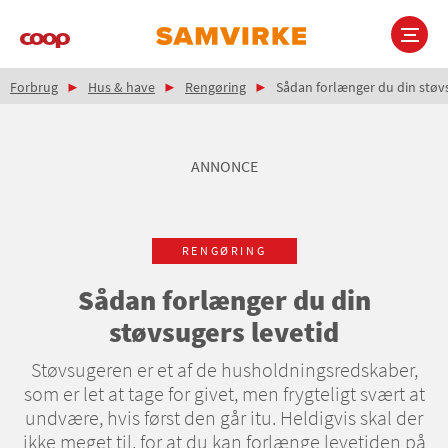
Gå
til
hovedindhold
Brødkrumme
Main
Forbrug
Hus & have
Rengøring
Sådan forlænger du din støvs
navigation
ANNONCE
RENGØRING
Sådan forlænger du din
støvsugers levetid
Støvsugeren er et af de husholdningsredskaber,
som er let at tage for givet, men frygteligt svært at
undvære, hvis først den går itu. Heldigvis skal der
ikke meget til, for at du kan forlænge levetiden på