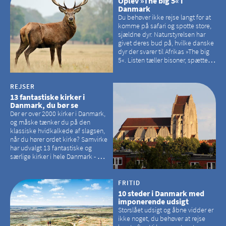
Oplev »The big 5« i
Danmark
Du behøver ikke rejse langt for at
komme på safari og spotte store,
sjældne dyr. Naturstyrelsen har
givet deres bud på, hvilke danske
dyr der svarer til Afrikas »The big
5«. Listen tæller bisoner, spættede
sæler, vilde heste, krondyr og
havørne.
REJSER
13 fantastiske kirker i
Danmark, du bør se
Der er over 2000 kirker i Danmark,
og måske tænker du på den
klassiske hvidkalkede af slagsen,
når du hører ordet kirke? Samvirke
har udvalgt 13 fantastiske og
særlige kirker i hele Danmark - og
der er langt mellem den klassiske,
hvidkalkede kirke. Se et bud på,
hvilke kirker, der er en omvej værd
FRITID
10 steder i Danmark med
imponerende udsigt
Storslået udsigt og åbne vidder er
ikke noget, du behøver at rejse