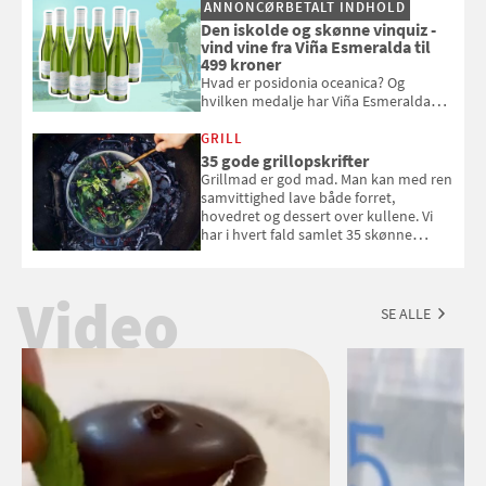
ANNONCØRBETALT INDHOLD
Den iskolde og skønne vinquiz -
vind vine fra Viña Esmeralda til
499 kroner
Hvad er posidonia oceanica? Og
hvilken medalje har Viña Esmeralda
White fået ved Mundus vini i 2026? Gæt
med i Samvirkes skønne vinquiz, hvor
GRILL
du kan vinde 6 flasker vin fra Viña
35 gode grillopskrifter
Esmeralda. Konkurrencen slutter 1.
Grillmad er god mad. Man kan med ren
september 2026.
samvittighed lave både forret,
hovedret og dessert over kullene. Vi
har i hvert fald samlet 35 skønne
forslag til en sommeraften i grillens
tegn.
Video
SE ALLE