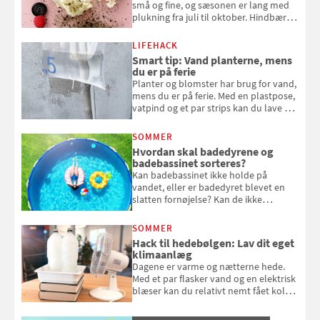
små og fine, og sæsonen er lang med
plukning fra juli til oktober. Hindbær
kan spises direkte fra busken, eller du
kan bruge dine hindbær i alt fra
LIFEHACK
bagværk og salater til is og syltning.
Smart tip: Vand planterne, mens
du er på ferie
Planter og blomster har brug for vand,
mens du er på ferie. Med en plastpose,
vatpind og et par strips kan du lave dit
eget vandingssystem, så du slipper for
at bede naboen om at vande eller
SOMMER
komme hjem til døde planter
Hvordan skal badedyrene og
badebassinet sorteres?
Kan badebassinet ikke holde på
vandet, eller er badedyret blevet en
slatten fornøjelse? Kan de ikke
repareres, skal du være særligt
opmærksom, når du smider
SOMMER
badebassinet eller et badedyr ud
Hack til hedebølgen: Lav dit eget
klimaanlæg
Dagene er varme og nætterne hede.
Med et par flasker vand og en elektrisk
blæser kan du relativt nemt fået koldt
pust, når der er varmt ude og inde. Klik
og se, hvordan du gør