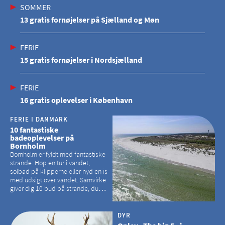
SOMMER
13 gratis fornøjelser på Sjælland og Møn
FERIE
15 gratis fornøjelser i Nordsjælland
FERIE
16 gratis oplevelser i København
FERIE I DANMARK
10 fantastiske
badeoplevelser på
Bornholm
Bornholm er fyldt med fantastiske
strande. Hop en tur i vandet,
solbad på klipperne eller nyd en is
med udsigt over vandet. Samvirke
giver dig 10 bud på strande, du
kan besøge på Bornholm
DYR