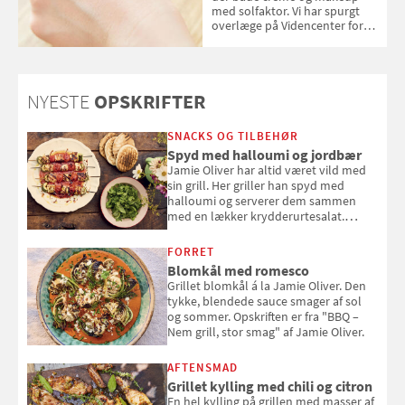
med solfaktor. Vi har spurgt
overlæge på Videncenter for
Hudkræft, Stine Regin Wiegell,
om ansigtscreme og makeup
med SPF kan erstatte
solcreme, når man bevæger
NYESTE
OPSKRIFTER
sig ud i solen
SNACKS OG TILBEHØR
Spyd med halloumi og jordbær
Jamie Oliver har altid været vild med
sin grill. Her griller han spyd med
halloumi og serverer dem sammen
med en lækker krydderurtesalat.
Opskriften er fra “BBQ – Nem grill, stor
smag" af Jamie Oliver.
FORRET
Blomkål med romesco
Grillet blomkål á la Jamie Oliver. Den
tykke, blendede sauce smager af sol
og sommer. Opskriften er fra "BBQ –
Nem grill, stor smag" af Jamie Oliver.
AFTENSMAD
Grillet kylling med chili og citron
En hel kylling på grillen med masser af