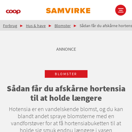
Gå
til
hovedindhold
Brødkrumme
Main
Forbrug
Hus & have
Blomster
Sådan får du afskårne hortensi
navigation
ANNONCE
BLOMSTER
Sådan får du afskårne hortensia
til at holde længere
Hotensia er en vandelskende blomst, og du kan
blandt andet spraye blomsterne med en
vandforstøver for at få hortensiabuketten til at
holde sig smuk endnu længere i vasen