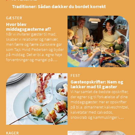
Traditioner: Sådan dækker du bordet korrekt
GÆSTER
Hvor blev
middagsgæsterne af?
Når vi inviterer gæster til mad,
skaber vi relationer og nærvær,
men færre og færre danskere gør
som Tajs Hviid Pedersen og byder
på middag. Det er bl.a. egne høje
forventninger og mangel på
overskud, der spænder ben,
mener eksperter – og det kan
have konsekvenser for vores
FEST
sociale fællesskaber
Gæsteopskrifter: Nem og
lækker mad til gæster
Vi har samlet de bedste opskrifter,
der egner sig til forkælelse af dine
middagsgæster. Her er opskrifter
på bl.a. ølmarineret kalveschnitzel,
kalvetatar med calvados,
snowcrab og kammuslinger i
brunet citronsmør og snacks til
baconelskere
KAGER