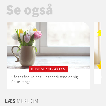
Se også
HUSHOLDNINGSRÅD
Sådan får du dine tulipaner til at holde sig
Såda
flotte længe
LÆS
MERE OM