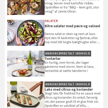
smag. Server med kartofler i både.
Opskriften er fra "BBQ – Nem grill, stor
smag" af Jamie Oliver.
SALATER
Bitre salater med pære og valnød
Denne salat er skøn og nem at lave.
Nyd den til kødretter og fjerkræ, eller
top med lidt kogte bælgfrugter eller
en rest kylling, og nyd den som et let,
selvstændigt måltid. Opskriften er fra
ANNONCØRBETALT INDHOLD
Louisa Lorangs kogebog "Salat".
Tuntartar
En hurtig, nem forret, der tager
gæsterne med storm. Nem at lave,
fantastisk at sætte tænderne i
ANNONCØRBETALT INDHOLD
Laks med citrus og koriander
Stegt laks får friskhed fra en sauce med
citrus og koriander. En enkel, farverig
ret, der passer godt til et glas frisk vin.
Opskriften er udviklet af Viña