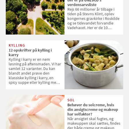
verdensarvsliste
Rejs 66 millioner år tilbage i
tiden på Stevns Klint, oplev
kongernes gravkirke i Roskilde
og se tidevandet forvandle
Vadehavet. Her er de 10
danske steder på UNESCO's
verdensarvsliste
KYLLING
12 opskrifter på kylling i
karry
Kylling i karry er en nem
løsning på aftensmaden. Vi har
samlet 12 varianter. Du kan
blandt andet prøve den
klassiske kylling i karry, en
spicy suppe eller kylling med
kokosris. Velbekomme!
SOL
Behøver du solcreme, hvis
din ansigtscreme og makeup
har solfaktor?
Når ansigtet skal fugtes, og
makeuppen skal sættes, findes
der både creme og makeup