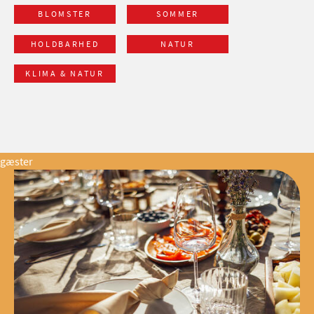
BLOMSTER
SOMMER
HOLDBARHED
NATUR
KLIMA & NATUR
gæster