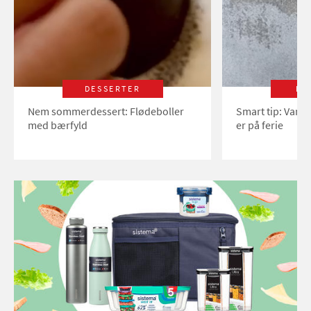
DESSERTER
LI
Nem sommerdessert: Flødeboller
Smart tip: Vand
med bærfyld
er på ferie