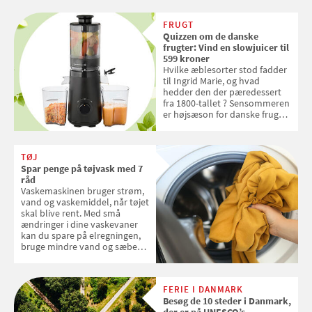
skal sorteres
FRUGT
Quizzen om de danske
frugter: Vind en slowjuicer til
599 kroner
Hvilke æblesorter stod fadder
til Ingrid Marie, og hvad
hedder den der pæredessert
fra 1800-tallet ? Sensommeren
er højsæson for danske fruger,
og lige nu kan du stemme om
dine danske og lokale
favoritter. Det fejrer Samvirke
TØJ
med en quiz om alt det danske
Spar penge på tøjvask med 7
frugt, vi elsker. Konkurrencen
råd
slutter fredag d. 18. september
Vaskemaskinen bruger strøm,
2026
vand og vaskemiddel, når tøjet
skal blive rent. Med små
ændringer i dine vaskevaner
kan du spare på elregningen,
bruge mindre vand og sæbe
og forlænge vaskemaskinens
levetid. Samvirke har samlet 7
enkle råd til at spare penge på
FERIE I DANMARK
tøjvasken
Besøg de 10 steder i Danmark,
der er på UNESCO’s