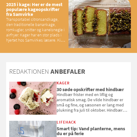
2025 i kage: Her er de mest
populære kageopskrifter
fra Samvirke
Transportabel citronsandkage,
den traditionelle banankage,
romkugler, snitter og kanelsnegle i
airfryer. Kager har en stor plads i
hjertet hos Samvirkes læsere. Kig
med og se alle favoritterne fra
2025
REDAKTIONEN
ANBEFALER
KAGER
30 søde opskrifter med hindbær
Hindbær frister med en liflig og
aromatisk smag. De vilde hindbær er
små og fine, og sæsonen er lang med
plukning fra juli til oktober. Hindbær
kan spises direkte fra busken, eller du
kan bruge dine hindbær i alt fra
LIFEHACK
bagværk og salater til is og syltning.
Smart tip: Vand planterne, mens
du er på ferie