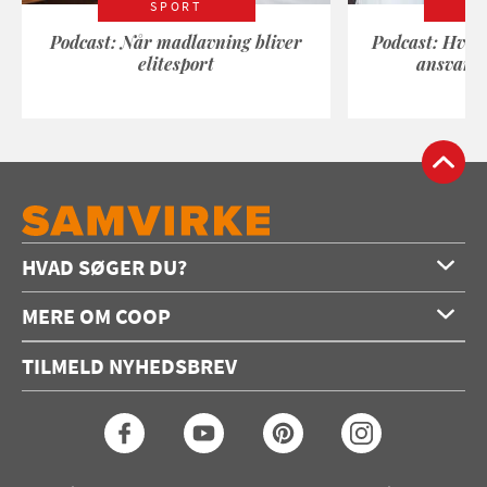
SPORT
Podcast: Når madlavning bliver
Podcast: Hvad
elitesport
ansvarli
HVAD SØGER DU?
Forside
MERE OM COOP
Opskrifter
Om os
Konkurrencer
TILMELD NYHEDSBREV
Annoncering
Podcast
Coop.dk
Video
Coop medlem
Arkiv
Seneste Samvirke-magasin