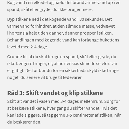
Kog vand i en elkedel og hæld det brandvarme vand op i en
spand, skål eller gryde, du ikke bruger mere.
Dyp stilkene ned i det kogende vand i 30 sekunder. Det
varme vand forhindrer, at den slimede masse, vedvævet
i hortensia hele tiden danner, danner propper i stilken.
Behandlingen med kogende vand kan forlænge bukettens
levetid med 2-4 dage.
Grunde til, at du skal bruge en spand, skål eller gryde, du
ikke længere bruger, er, at hortensias slimede selvforsvar
er giftigt. Derfor bør du for en sikkerheds skyld ikke bruge
noget, du senere vil bruge til fødevarer.
Råd 3: Skift vandet og klip stilkene
Skift alt vandet i vasen med 3-4 dages mellemrum. Sørg for
at beskære stilkene, hver gang du skifter vandet. Hvis det
kan lade sig gøre, så tag gerne 3-5 centimeter af stilken, når
du beskærer den.