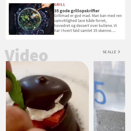
med i Samvirkes skønne vinquiz, hvor
GRILL
du kan vinde 6 flasker vin fra Viña
35 gode grillopskrifter
Esmeralda. Konkurrencen slutter 1.
Grillmad er god mad. Man kan med ren
september 2026.
samvittighed lave både forret,
hovedret og dessert over kullene. Vi
har i hvert fald samlet 35 skønne
forslag til en sommeraften i grillens
tegn.
Video
SE ALLE