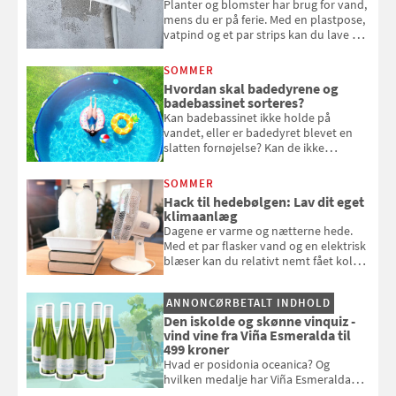
Planter og blomster har brug for vand,
mens du er på ferie. Med en plastpose,
vatpind og et par strips kan du lave dit
eget vandingssystem, så du slipper for
at bede naboen om at vande eller
SOMMER
komme hjem til døde planter
Hvordan skal badedyrene og
badebassinet sorteres?
Kan badebassinet ikke holde på
vandet, eller er badedyret blevet en
slatten fornøjelse? Kan de ikke
repareres, skal du være særligt
opmærksom, når du smider
SOMMER
badebassinet eller et badedyr ud
Hack til hedebølgen: Lav dit eget
klimaanlæg
Dagene er varme og nætterne hede.
Med et par flasker vand og en elektrisk
blæser kan du relativt nemt fået koldt
pust, når der er varmt ude og inde. Klik
og se, hvordan du gør
ANNONCØRBETALT INDHOLD
Den iskolde og skønne vinquiz -
vind vine fra Viña Esmeralda til
499 kroner
Hvad er posidonia oceanica? Og
hvilken medalje har Viña Esmeralda
White fået ved Mundus vini i 2026? Gæt