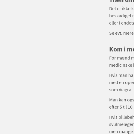
Det er ikke 
beskadiget n
eller i end
Se evt. mer
Kom i m
For mænd med
medicinske b
Hvis man har
med en opera
som Viagra.
Man kan også
efter 5 til 1
Hvis pillebe
svulmelegeme
men mange fi