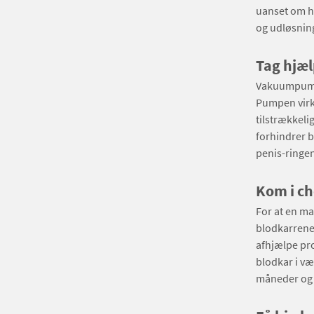
uanset om ha
og udløsnin
Tag hjæl
Vakuumpumpe 
Pumpen virke
tilstrækkeli
forhindrer b
penis-ring
Kom i c
For at en ma
blodkarrene 
afhjælpe pr
blodkar i væ
måneder og e