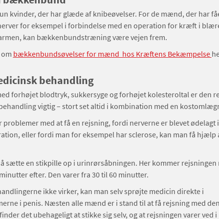
kun kvinder, der har glæde af knibeøvelser. For de mænd, der har få
erver for eksempel i forbindelse med en operation for kræft i blær
etarmen, kan bækkenbundstræning være vejen frem.
e om
bækkenbundsøvelser for mænd hos Kræftens Bekæmpelse
he
edicinsk behandling
 forhøjet blodtryk, sukkersyge og forhøjet kolesteroltal er den re
ehandling vigtig – stort set altid i kombination med en kostomlæg
 problemer med at få en rejsning, fordi nerverne er blevet ødelagt 
tion, eller fordi man for eksempel har sclerose, kan man få hjælp 
 sætte en stikpille op i urinrørsåbningen. Her kommer rejsningen
0 minutter efter. Den varer fra 30 til 60 minutter.
handlingerne ikke virker, kan man selv sprøjte medicin direkte i
rne i penis. Næsten alle mænd er i stand til at få rejsning med d
nder det ubehageligt at stikke sig selv, og at rejsningen varer ved i