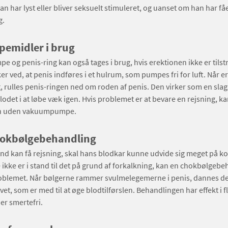
n har lyst eller bliver seksuelt stimuleret, og uanset om han har f
g.
pemidler i brug
og penis-ring kan også tages i brug, hvis erektionen ikke er tilst
r ved, at penis indføres i et hulrum, som pumpes fri for luft. Når e
g, rulles penis-ringen ned om roden af penis. Den virker som en slags
lodet i at løbe væk igen. Hvis problemet er at bevare en rejsning, 
en uden vakuumpumpe.
hokbølgebehandling
nd kan få rejsning, skal hans blodkar kunne udvide sig meget på kor
ikke er i stand til det på grund af forkalkning, kan en chokbølgebe
oblemet. Når bølgerne rammer svulmelegemerne i penis, dannes de
vet, som er med til at øge blodtilførslen. Behandlingen har effekt i f
r smertefri.