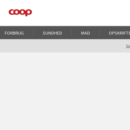
Gå
til
hovedindhold
Main
FORBRUG
SUNDHED
MAD
OPSKRIFT
navigation
Brødkrumme
S