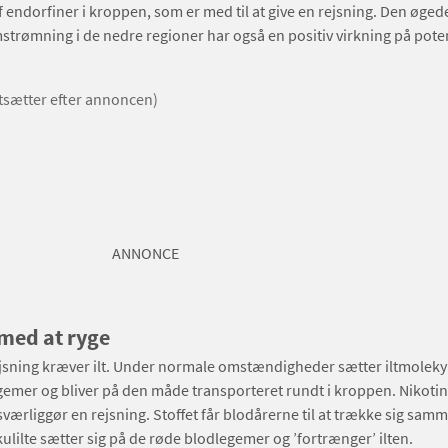
af endorfiner i kroppen, som er med til at give en rejsning. Den øged
trømning i de nedre regioner har også en positiv virkning på pote
rtsætter efter annoncen)
ANNONCE
med at ryge
ejsning kræver ilt. Under normale omstændigheder sætter iltmolekyl
emer og bliver på den måde transporteret rundt i kroppen. Nikotin
sværliggør en rejsning. Stoffet får blodårerne til at trække sig sam
 kulilte sætter sig på de røde blodlegemer og ’fortrænger’ ilten.