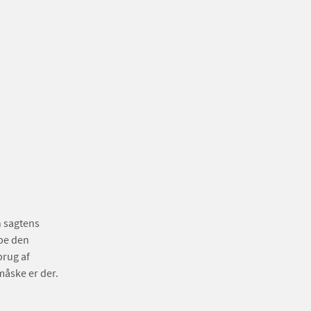
 sagtens
abe den
brug af
måske er der.