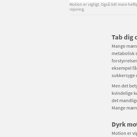
Motion er vigtigt. Også lidt mere heft
rejsning.
Tab dig 
Mange mænd 
metabolisk s
forstyrrelse
eksempel får 
sukkersyge 
Men det bety
kvindelige 
det mandlige
Mange mænd, 
Dyrk mo
Motion er vi