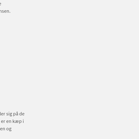
e
nsen.
er sig på de
 er en kæp i
men og