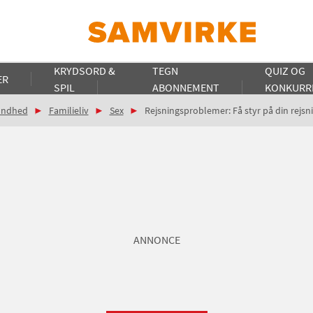
KRYDSORD &
TEGN
QUIZ OG
ER
SPIL
ABONNEMENT
KONKURR
undhed
Familieliv
Sex
Rejsningsproblemer: Få styr på din rejsn
ANNONCE