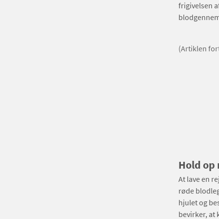
frigivelsen 
blodgennems
(Artiklen fo
Hold op 
At lave en r
røde blodleg
hjulet og be
bevirker, at