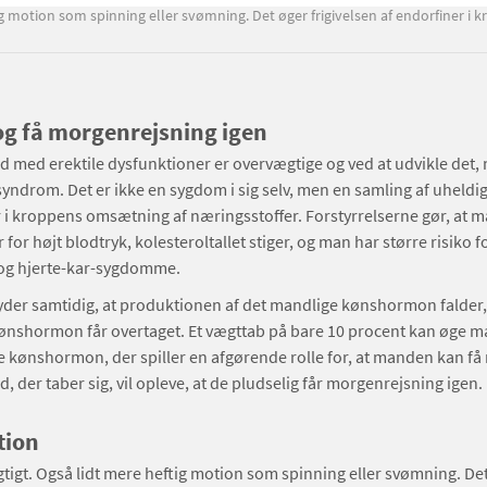
ig motion som spinning eller svømning. Det øger frigivelsen af endorfiner i k
og få morgenrejsning igen
med erektile dysfunktioner er overvægtige og ved at udvikle det,
yndrom. Det er ikke en sygdom i sig selv, men en samling af uheldi
r i kroppens omsætning af næringsstoffer. Forstyrrelserne gør, at m
for højt blodtryk, kolesteroltallet stiger, og man har større risiko fo
og hjerte-kar-sygdomme.
der samtidig, at produktionen af det mandlige kønshormon falder,
kønshormon får overtaget. Et vægttab på bare 10 procent kan øge 
 kønshormon, der spiller en afgørende rolle for, at manden kan få 
der taber sig, vil opleve, at de pludselig får morgenrejsning igen.
tion
gtigt. Også lidt mere heftig motion som spinning eller svømning. De