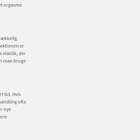
ået orgasme
rækkelig.
rektionen er
 elastik, der
kan man bruge
t tid. Hvis
handling ofte
r nye
lere