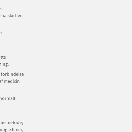
et
ehalskirtlen
r:
tte
ning.
i forbindelse
af medicin
 normalt
enne metode,
 nogle timer,