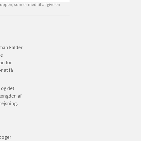
roppen, som er med til at give en
 man kalder
ge
an for
r at få
 og det
mængden af
rejsning.
t øger