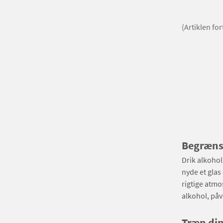
(Artiklen fo
Begræns 
Drik alkoho
nyde et glas
rigtige atmo
alkohol, påv
Træn di