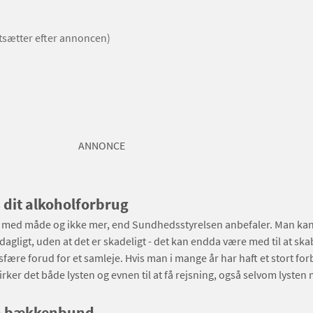
rtsætter efter annoncen)
ANNONCE
dit alkoholforbrug
l med måde og ikke mer, end Sundhedsstyrelsen anbefaler. Man kan
 dagligt, uden at det er skadeligt - det kan endda være med til at sk
sfære forud for et samleje. Hvis man i mange år har haft et stort for
irker det både lysten og evnen til at få rejsning, også selvom lysten 
n bækkenbund