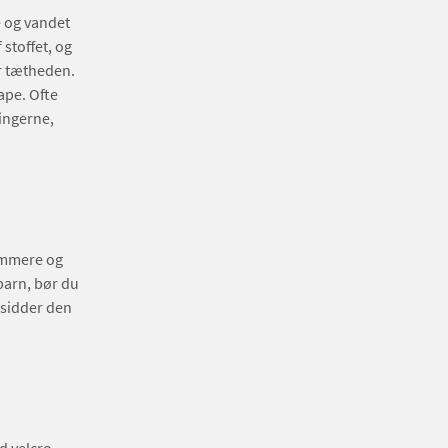
e og vandet
stoffet, og
r tætheden.
ape. Ofte
ningerne,
nemmere og
 barn, bør du
å sidder den