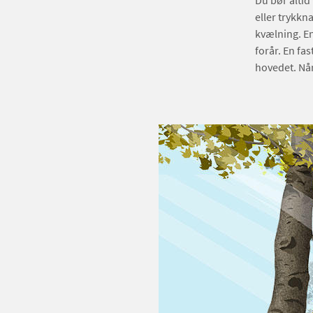
Du bør altid
eller trykkn
kvælning. En 
forår. En fa
hovedet. Nå