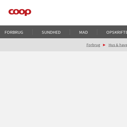
Gå
til
hovedindhold
Main
FORBRUG
SUNDHED
MAD
OPSKRIFT
navigation
Brødkrumme
Forbrug
Hus & hav