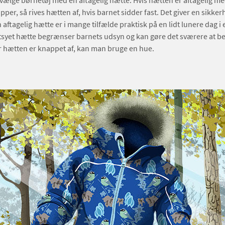
 vælge børnetøj med en aftagelig hætte. Hvis hætten er aftagelig me
apper, så rives hætten af, hvis barnet sidder fast. Det giver en sikk
aftagelig hætte er i mange tilfælde praktisk på en lidt lunere dag i e
stsyet hætte begrænser barnets udsyn og kan gøre det sværere at 
r hætten er knappet af, kan man bruge en hue.