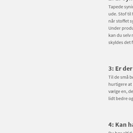
Tapede synin
ude. Stof ti
når stoffet 
Under produk
kan du selv 
skyldes det 
3: Er der
Til de små b
hurtigere at 
vælge en, der
lidt bedre o
4: Kan h