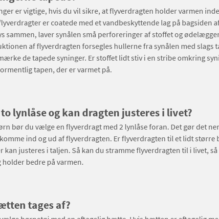
ger er vigtige, hvis du vil sikre, at flyverdragten holder varmen ind
l flyverdragter er coatede med et vandbeskyttende lag på bagsiden af 
sys sammen, laver synålen små perforeringer af stoffet og ødelægge
tionen af flyverdragten forsegles hullerne fra synålen med slags t
mærke de tapede syninger. Er stoffet lidt stiv i en stribe omkring sy
formentlig tapen, der er varmet på.
 to lynlåse og kan dragten justeres i livet?
ørn bør du vælge en flyverdragt med 2 lynlåse foran. Det gør det 
komme ind og ud af flyverdragten. Er flyverdragten til et lidt større
 kan justeres i taljen. Så kan du stramme flyverdragten til i livet, s
g holder bedre på varmen.
ætten tages af?