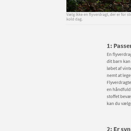
Vælg ikke en flyverdragt, der er for s
kold dag.
1: Passe
En flyverdra
dit barn kan 
løbet af vin
nemt at lege.
Flyverdragte
en håndfuld 
stoffet bevæ
kan du vælge
2: Er sy