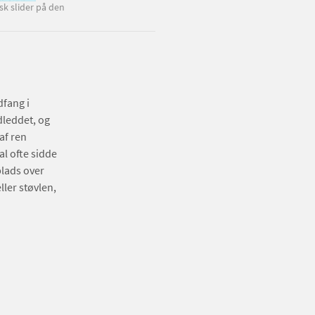
sk slider på den
dfang i
dleddet, og
af ren
l ofte sidde
plads over
ller støvlen,