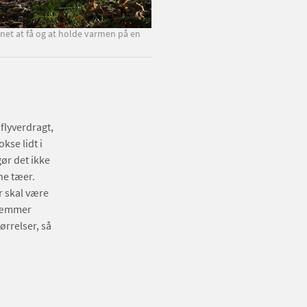
arnet at få og at holde varmen på en
flyverdragt,
kse lidt i
ør det ikke
ne tæer.
r skal være
 Hæmmer
ørrelser, så