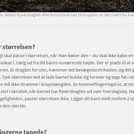
tor. Sidder flyverdragten ikke forholdsvis tæt til kroppen, er det svært for b
r størrelsen?
gt skal passe i størrelsen, når man køber den – du skal ikke købe en 
vokse i. Vælg ud fra dit barns nuværende højde. Der er plads til at vo
teren. Er dragten for stor, hæmmer det bevægelsesfriheden, og det g
 Tjek størrelsen ved at lade barnet bukke sig forover og tage fat i si
n må ikke stramme i kropslængden. En tommelfingerregel er, at de
stof i skridtet, når barnet har flyverdragten ud over hverdagstøj.
geligheden, passer størrelsen ikke. Ligger dit barn midt mellem 2 st
 den største.
ningerne tapede?