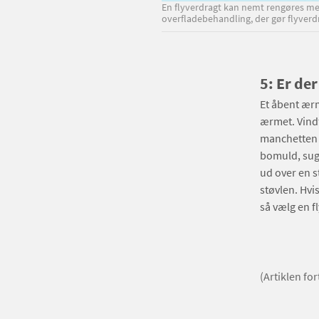
En flyverdragt kan nemt rengøres med
overfladebehandling, der gør flyver
5: Er de
Et åbent ærm
ærmet. Vindf
manchetten b
bomuld, suge
ud over en s
støvlen. Hvis
så vælg en f
(Artiklen fo