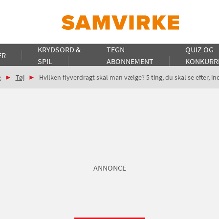
KRYDSORD &
TEGN
QUIZ OG
ER
SPIL
ABONNEMENT
KONKURR
e
Tøj
Hvilken flyverdragt skal man vælge? 5 ting, du skal se efter, i
ANNONCE