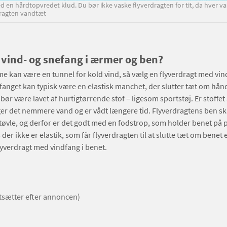
 en hårdtopvredet klud. Du bør ikke vaske flyverdragten for tit, da hver va
dragten vandtæt
r vind- og snefang i ærmer og ben?
e kan være en tunnel for kold vind, så vælg en flyverdragt med vin
anget kan typisk være en elastisk manchet, der slutter tæt om hån
ør være lavet af hurtigtørrende stof – ligesom sportstøj. Er stoffet 
r det nemmere vand og er vådt længere tid. Flyverdragtens ben ska
tøvle, og derfor er det godt med en fodstrop, som holder benet på 
 der ikke er elastik, som får flyverdragten til at slutte tæt om benet e
lyverdragt med vindfang i benet.
rtsætter efter annoncen)