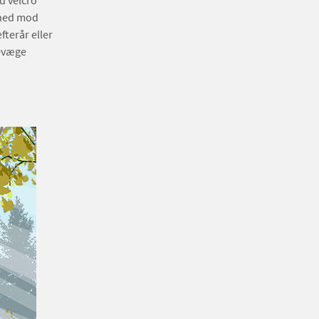
d velcro
erhed mod
fterår eller
bevæge