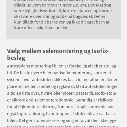
tilladt, selvom barnet er under 135 cm. Det skal dog
være lejlighedsvis kørsel, korte distancer, og barnet
skal være over 3 år og sidde på bagsædet. Det er
kun tilladt for dit barns ven og ikke dit eget barn at
køre uden sikkerhedsudstyr.
Vælg mellem selemontering og Isofix-
beslag
Autostolens montering i bilen er forskellig alt efter stol og
bil. De fleste nyere biler har Isofix-montering, som er et
system, hvor autostolen klikkes fast i to metalbøjler, der er
placeret mellem sædet og ryglænet. Med autostolen følger
altid en liste over, hvilke biler stolen passer til. Isofix-stole
er sikrere end selemonterede stole. Samtidig er risikoen
for at fejlmontere dem også mindre. Nogle autostole har
også topforankring, hvor toppen af stolen bliver sat fast i
bilen. Det gør stolen sikrere og sørger for, at den ikke ryger