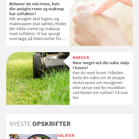
Behøver du solcreme, hvis
din ansigtscreme og makeup
har solfaktor?
Når ansigtet skal fugtes, og
makeuppen skal sættes, findes
der både creme og makeup
med solfaktor. Vi har spurgt
overlæge på Videncenter for
Hudkræft, Stine Regin Wiegell,
om ansigtscreme og makeup
med SPF kan erstatte
NABOER
solcreme, når man bevæger
Hvor meget må din nabo støje
sig ud i solen
i haven?
Kan du med loven i hånden
bede din nabo om at stoppe
motorsaven om morgenen
eller skrue ned for musikken
ved festen om natten? Få svar
her
NYESTE
OPSKRIFTER
SALATER