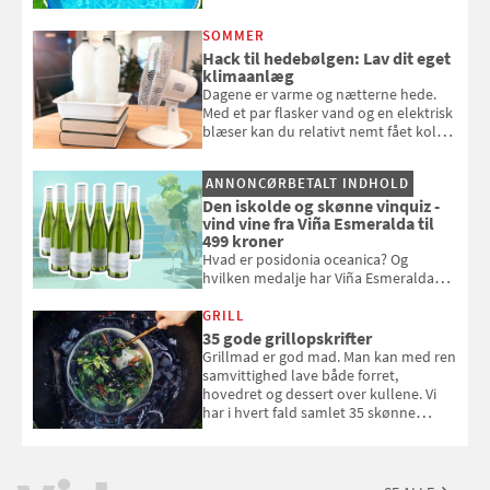
repareres, skal du være særligt
opmærksom, når du smider
SOMMER
badebassinet eller et badedyr ud
Hack til hedebølgen: Lav dit eget
klimaanlæg
Dagene er varme og nætterne hede.
Med et par flasker vand og en elektrisk
blæser kan du relativt nemt fået koldt
pust, når der er varmt ude og inde. Klik
og se, hvordan du gør
ANNONCØRBETALT INDHOLD
Den iskolde og skønne vinquiz -
vind vine fra Viña Esmeralda til
499 kroner
Hvad er posidonia oceanica? Og
hvilken medalje har Viña Esmeralda
White fået ved Mundus vini i 2026? Gæt
med i Samvirkes skønne vinquiz, hvor
GRILL
du kan vinde 6 flasker vin fra Viña
35 gode grillopskrifter
Esmeralda. Konkurrencen slutter 1.
Grillmad er god mad. Man kan med ren
september 2026.
samvittighed lave både forret,
hovedret og dessert over kullene. Vi
har i hvert fald samlet 35 skønne
forslag til en sommeraften i grillens
tegn.