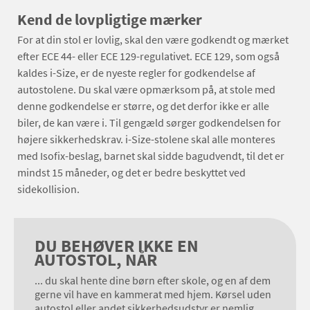
Kend de lovpligtige mærker
For at din stol er lovlig, skal den være godkendt og mærket
efter ECE 44- eller ECE 129-regulativet. ECE 129, som også
kaldes i-Size, er de nyeste regler for godkendelse af
autostolene. Du skal være opmærksom på, at stole med
denne godkendelse er større, og det derfor ikke er alle
biler, de kan være i. Til gengæld sørger godkendelsen for
højere sikkerhedskrav. i-Size-stolene skal alle monteres
med Isofix-beslag, barnet skal sidde bagudvendt, til det er
mindst 15 måneder, og det er bedre beskyttet ved
sidekollision.
DU BEHØVER IKKE EN
AUTOSTOL, NÅR
... du skal hente dine børn efter skole, og en af dem
gerne vil have en kammerat med hjem. Kørsel uden
autostol eller andet sikkerhedsudstyr er nemlig