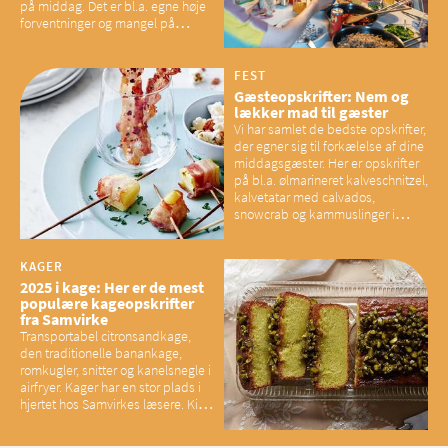
på middag. Det er bl.a. egne høje
forventninger og mangel på
overskud, der spænder ben,
mener eksperter – og det kan
have konsekvenser for vores
FEST
sociale fællesskaber
Gæsteopskrifter: Nem og
lækker mad til gæster
Vi har samlet de bedste opskrifter,
der egner sig til forkælelse af dine
middagsgæster. Her er opskrifter
på bl.a. ølmarineret kalveschnitzel,
kalvetatar med calvados,
snowcrab og kammuslinger i
brunet citronsmør og snacks til
baconelskere
KAGER
2025 i kage: Her er de mest
populære kageopskrifter
fra Samvirke
Transportabel citronsandkage,
den traditionelle banankage,
romkugler, snitter og kanelsnegle i
airfryer. Kager har en stor plads i
hjertet hos Samvirkes læsere. Kig
med og se alle favoritterne fra
2025