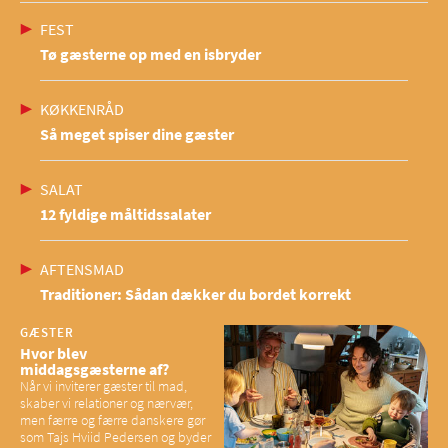
FEST
Tø gæsterne op med en isbryder
KØKKENRÅD
Så meget spiser dine gæster
SALAT
12 fyldige måltidssalater
AFTENSMAD
Traditioner: Sådan dækker du bordet korrekt
GÆSTER
Hvor blev
middagsgæsterne af?
Når vi inviterer gæster til mad,
skaber vi relationer og nærvær,
men færre og færre danskere gør
som Tajs Hviid Pedersen og byder