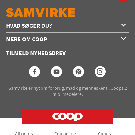
HVAD SØGER DU?
Forside
MERE OM COOP
Opskrifter
Om os
Konkurrencer
TILMELD NYHEDSBREV
Annoncering
Podcast
Coop.dk
Video
Coop medlem
Arkiv
Seneste Samvirke-magasin
Samvirke er nyt om forbrug, mad og mennesker til Coops 2
mio. medejere.
All rights
Cookie- og
Coops