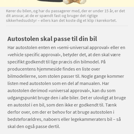
Kører du bilen, og har du passagerer med, der er under 15 år, er det
dit ansvar, at de er spændt fast og bruger det rigtige
sikkerhedsudstyr – ellers kan det koste dig et klip i kørekortet.
Autostolen skal passe til din bil
Har autostolen enten en »semi-universal approval« eller en
»vehicle specific approval«, betyder det, at den skal være
specifikt godkendt til lige præcis din bilmodel. På
producentens hjemmeside findes en liste over
bilmodellerne, som stolen passer til. Nogle gange kommer
listen med autostolen som en del af manualen. Har
autostolen derimod »universal approval«, kan du som
udgangspunkt bruge den i alle biler. Det er ulovligt at bruge
en autostol i en bil, som den ikke er godkendt til. Tænk
derfor over, om der er behov for at bruge autostolen i
bedsteforældres, naboers eller legekammeraters bil – så
skal den også passe dertil.