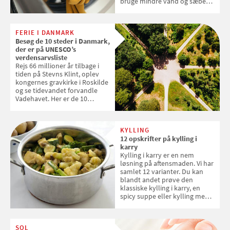
bruge mindre vand og sæbe
og forlænge vaskemaskinens
levetid. Samvirke har samlet 7
enkle råd til at spare penge på
FERIE I DANMARK
tøjvasken
Besøg de 10 steder i Danmark,
der er på UNESCO’s
verdensarvsliste
Rejs 66 millioner år tilbage i
tiden på Stevns Klint, oplev
kongernes gravkirke i Roskilde
og se tidevandet forvandle
Vadehavet. Her er de 10
danske steder på UNESCO's
verdensarvsliste
KYLLING
12 opskrifter på kylling i
karry
Kylling i karry er en nem
løsning på aftensmaden. Vi har
samlet 12 varianter. Du kan
blandt andet prøve den
klassiske kylling i karry, en
spicy suppe eller kylling med
kokosris. Velbekomme!
SOL