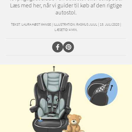
Læs med her, når vi guider til køb af den rigtige
autostol.
TEKST:
LAURA HØST MANGE
|
ILLUSTRATION: RASMUS JUUL
|
13. JULI 2020
|
LÆSETID:
4
MIN.