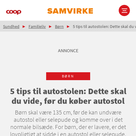
Gå
til
hovedindhold
Brødkrumme
Main
Sundhed
Familieliv
Børn
5 tips til autostolen: Dette skal du
navigation
ANNONCE
BØRN
5 tips til autostolen: Dette skal
du vide, før du køber autostol
Børn skal være 135 cm, før de kan undvære
autostol eller selepude og komme over i det
normale bilsæde. For børn, der er lavere, er det
lovpligtigt at sidde i en autostol eller selepude.