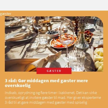
gæster
GÆSTER
3 råd: Gør middagen med gæster mere
overskuelig
Indkøb, oprydning og flere timer i køkkenet. Det kan virke
overskueligt at invitere gæster til mad. Her giver eksperterne
3 råd til at gøre middagen med gæster med spiselig