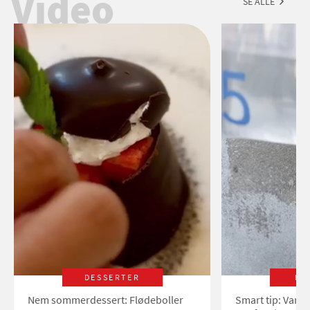
Video
SE ALLE
DESSERTER
LI
Nem sommerdessert: Flødeboller
Smart tip: Vand