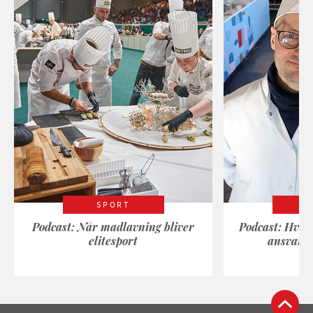
SPORT
Podcast: Når madlavning bliver
Podcast: Hvad
elitesport
ansvarli