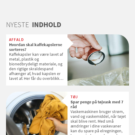
NYESTE
INDHOLD
AFFALD
Hvordan skal kaffekapslerne
sorteres?
Kaffekapsler kan være lavet af
metal, plastik og
bionedbrydeligt materiale, og
den rigtige skraldespand
afhænger af, hvad kapslen er
lavet af. Her får du overblikket
over, hvordan kaffekapslerne
skal sorteres
TØJ
Spar penge på tøjvask med 7
råd
Vaskemaskinen bruger strøm,
vand og vaskemiddel, når tøjet
skal blive rent. Med små
ændringer i dine vaskevaner
kan du spare på elregningen,