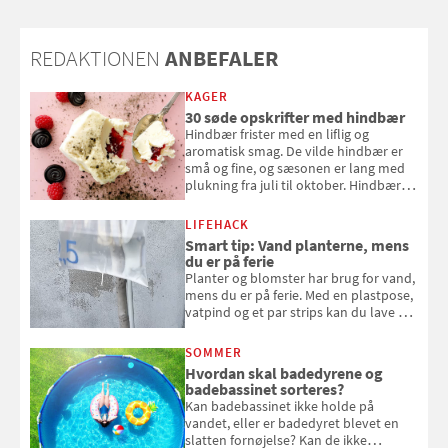
REDAKTIONEN
ANBEFALER
KAGER
30 søde opskrifter med hindbær
Hindbær frister med en liflig og
aromatisk smag. De vilde hindbær er
små og fine, og sæsonen er lang med
plukning fra juli til oktober. Hindbær
kan spises direkte fra busken, eller du
kan bruge dine hindbær i alt fra
LIFEHACK
bagværk og salater til is og syltning.
Smart tip: Vand planterne, mens
du er på ferie
Planter og blomster har brug for vand,
mens du er på ferie. Med en plastpose,
vatpind og et par strips kan du lave dit
eget vandingssystem, så du slipper for
at bede naboen om at vande eller
SOMMER
komme hjem til døde planter
Hvordan skal badedyrene og
badebassinet sorteres?
Kan badebassinet ikke holde på
vandet, eller er badedyret blevet en
slatten fornøjelse? Kan de ikke