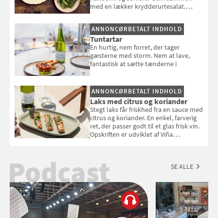
med en lækker krydderurtesalat.
Opskriften er fra “BBQ – Nem grill, stor
smag" af Jamie Oliver.
ANNONCØRBETALT INDHOLD
Tuntartar
En hurtig, nem forret, der tager
gæsterne med storm. Nem at lave,
fantastisk at sætte tænderne i
ANNONCØRBETALT INDHOLD
Laks med citrus og koriander
Stegt laks får friskhed fra en sauce med
citrus og koriander. En enkel, farverig
ret, der passer godt til et glas frisk vin.
Opskriften er udviklet af Viña
Esmeralda.
Podcast
SE ALLE