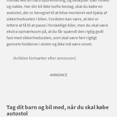
fremad ved en hård opbremsning, og beskytter især hoved
og nakke. Har din bil ikke Isofix-beslag, skal du købe en
autostol, der er beregnet til at blive monteret ved hjælp af
sikkerhedsselen i bilen. Fordelen kan være, at den er
lettere at få til at passe i forskellige biler, men du skal være
ekstra opmærksom på, at du får spændt den rigtig godt
fast med sikkerhedsselen, som skal være ført rigtigt
gennem holderne i stolen og ikke må være snoet.
(Artiklen fortsætter efter annoncen)
ANNONCE
Tag dit barn og bil med, når du skal købe
autostol