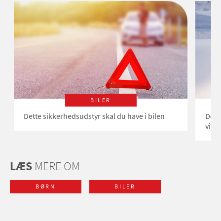
BILER
Dette sikkerhedsudstyr skal du have i bilen
Dett
vint
LÆS
MERE OM
BØRN
BILER