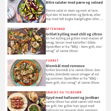
Bitre salater med pære og valnød
Denne salat er skøn og nem at lave.
Nyd den til kødretter og fjerkræ, eller
top med lidt kogte bælgfrugter eller
en rest kylling, og nyd den som et let,
selvstændigt måltid. Opskriften er fra
AFTENSMAD
Louisa Lorangs kogebog "Salat".
Grillet kylling med chili og citron
En hel kylling på grillen med masser af
smag. Server med kartofler i både.
Opskriften er fra "BBQ – Nem grill, stor
smag" af Jamie Oliver.
FORRET
Blomkål med romesco
Grillet blomkål á la Jamie Oliver. Den
tykke, blendede sauce smager af sol
og sommer. Opskriften er fra "BBQ –
Nem grill, stor smag" af Jamie Oliver.
SNACKS OG TILBEHØR
Spyd med halloumi og jordbær
Jamie Oliver har altid været vild med
sin grill. Her griller han spyd med
halloumi og serverer dem sammen