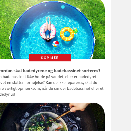
SOMMER
ordan skal badedyrene og badebassinet sorteres?
n badebassinet ikke holde på vandet, eller er badedyret
evet en slatten fornøjelse? Kan de ikke repareres, skal du
re særligt opmærksom, når du smider badebassinet eller et
dedyr ud