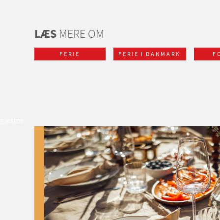
LÆS
MERE OM
FERIE
FERIE I DANMARK
F
gæster