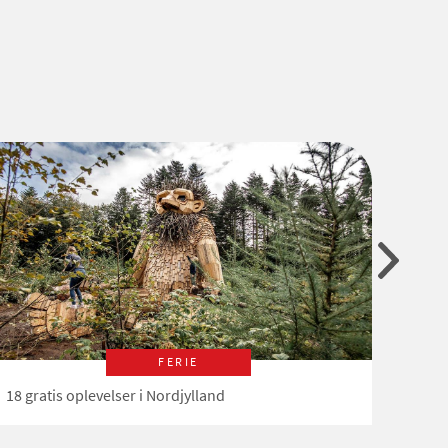
FERIE
18 gratis oplevelser i Nordjylland
16 gra