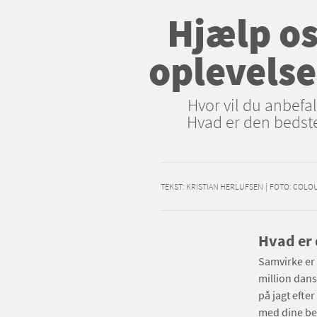
Hjælp os
oplevelse
Hvor vil du anbefa
Hvad er den bedste
TEKST:
KRISTIAN HERLUFSEN
|
FOTO: COLO
Hvad er 
Samvirke er 
million dans
på jagt efte
med dine bed