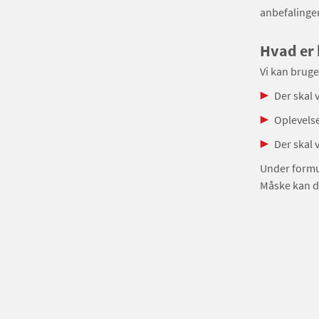
anbefalinger
Hvad er
Vi kan bruge
Der skal 
Oplevelse
Der skal
Under formul
Måske kan du