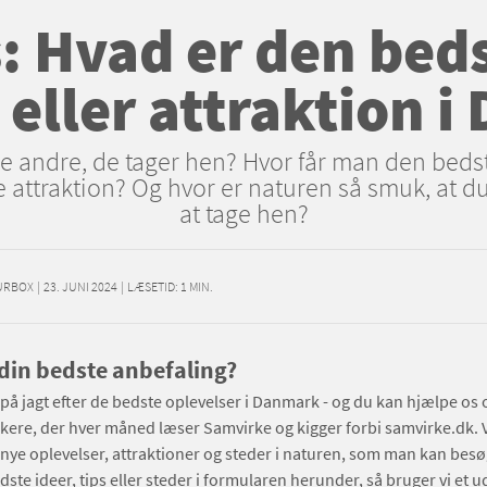
: Hvad er den beds
 eller attraktion 
le andre, de tager hen? Hvor får man den bedst
 attraktion? Og hvor er naturen så smuk, at du
at tage hen?
URBOX
|
23. JUNI 2024
|
LÆSETID:
1
MIN.
din bedste anbefaling?
på jagt efter de bedste oplevelser i Danmark - og du kan hjælpe os
kere, der hver måned læser Samvirke og kigger forbi samvirke.dk. V
r nye oplevelser, attraktioner og steder i naturen, som man kan bes
ste ideer, tips eller steder i formularen herunder, så bruger vi et ud