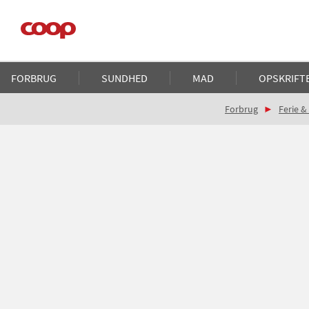
Gå
til
hovedindhold
Main
FORBRUG
SUNDHED
MAD
OPSKRIFT
navigation
Brødkrumme
Forbrug
Ferie &