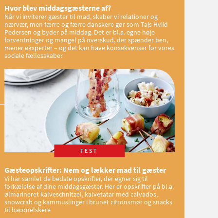
Hvor blev middagsgæsterne af?
Når vi inviterer gæster til mad, skaber vi relationer og
nærvær, men færre og færre danskere gør som Tajs Hviid
Pedersen og byder på middag. Det er bl.a. egne høje
forventninger og mangel på overskud, der spænder ben,
mener eksperter – og det kan have konsekvenser for vores
sociale fællesskaber
FEST
Gæsteopskrifter: Nem og lækker mad til gæster
Vi har samlet de bedste opskrifter, der egner sig til
forkælelse af dine middagsgæster. Her er opskrifter på bl.a.
ølmarineret kalveschnitzel, kalvetatar med calvados,
snowcrab og kammuslinger i brunet citronsmør og snacks
til baconelskere