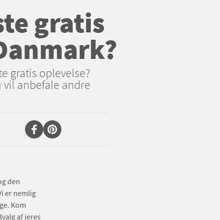
te gratis
i Danmark?
e gratis oplevelse?
 vil anbefale andre
 og den
i er nemlig
øge. Kom
valg af jeres