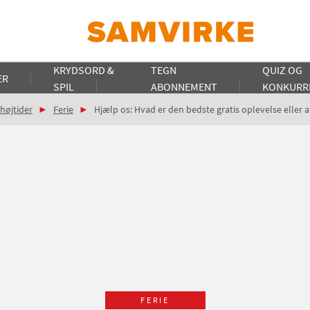
KRYDSORD &
TEGN
QUIZ OG
ER
SPIL
ABONNEMENT
KONKURR
 højtider
Ferie
Hjælp os: Hvad er den bedste gratis oplevelse eller 
FERIE