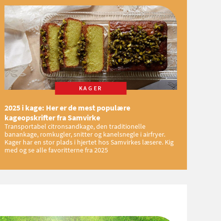
KAGER
2025 i kage: Her er de mest populære
kageopskrifter fra Samvirke
Transportabel citronsandkage, den traditionelle
banankage, romkugler, snitter og kanelsnegle i airfryer.
Kager har en stor plads i hjertet hos Samvirkes læsere. Kig
med og se alle favoritterne fra 2025