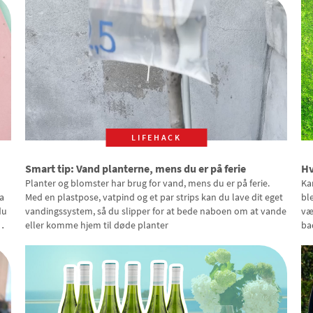
LIFEHACK
Smart tip: Vand planterne, mens du er på ferie
Hv
Planter og blomster har brug for vand, mens du er på ferie.
Ka
a
Med en plastpose, vatpind og et par strips kan du lave dit eget
bl
du
vandingssystem, så du slipper for at bede naboen om at vande
væ
eller komme hjem til døde planter
ba