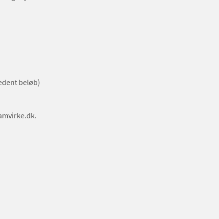
kedent beløb)
samvirke.dk.