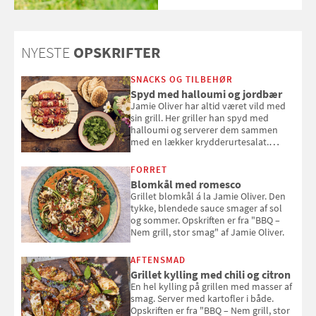
NYESTE
OPSKRIFTER
SNACKS OG TILBEHØR
Spyd med halloumi og jordbær
Jamie Oliver har altid været vild med
sin grill. Her griller han spyd med
halloumi og serverer dem sammen
med en lækker krydderurtesalat.
Opskriften er fra “BBQ – Nem grill, stor
smag" af Jamie Oliver.
FORRET
Blomkål med romesco
Grillet blomkål á la Jamie Oliver. Den
tykke, blendede sauce smager af sol
og sommer. Opskriften er fra "BBQ –
Nem grill, stor smag" af Jamie Oliver.
AFTENSMAD
Grillet kylling med chili og citron
En hel kylling på grillen med masser af
smag. Server med kartofler i både.
Opskriften er fra "BBQ – Nem grill, stor