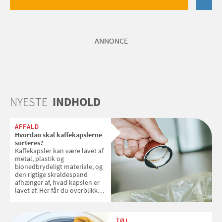
ANNONCE
NYESTE
INDHOLD
AFFALD
Hvordan skal kaffekapslerne
sorteres?
Kaffekapsler kan være lavet af
metal, plastik og
bionedbrydeligt materiale, og
den rigtige skraldespand
afhænger af, hvad kapslen er
lavet af. Her får du overblikket
over, hvordan kaffekapslerne
skal sorteres
TØJ