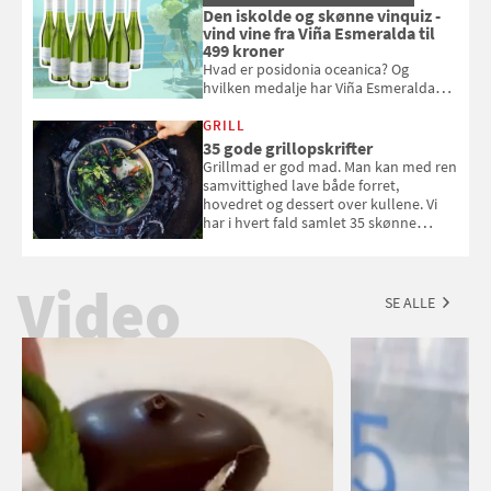
Den iskolde og skønne vinquiz -
vind vine fra Viña Esmeralda til
499 kroner
Hvad er posidonia oceanica? Og
hvilken medalje har Viña Esmeralda
White fået ved Mundus vini i 2026? Gæt
med i Samvirkes skønne vinquiz, hvor
GRILL
du kan vinde 6 flasker vin fra Viña
35 gode grillopskrifter
Esmeralda. Konkurrencen slutter 1.
Grillmad er god mad. Man kan med ren
september 2026.
samvittighed lave både forret,
hovedret og dessert over kullene. Vi
har i hvert fald samlet 35 skønne
forslag til en sommeraften i grillens
tegn.
Video
SE ALLE