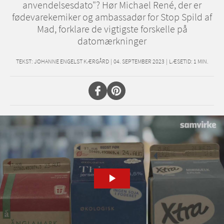
anvendelsesdato"? Hør Michael René, der er
fødevarekemiker og ambassadør for Stop Spild af
Mad, forklare de vigtigste forskelle på
datomærkninger
TEKST:
JOHANNE ENGELST KÆRGÅRD
|
04. SEPTEMBER 2023
|
LÆSETID:
1
MIN.