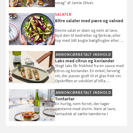
smag" af Jamie Oliver.
SALATER
Bitre salater med pære og valnød
Denne salat er skøn og nem at lave.
Nyd den til kødretter og fjerkræ, eller
top med lidt kogte bælgfrugter eller
en rest kylling, og nyd den som et let,
selvstændigt måltid. Opskriften er fra
ANNONCØRBETALT INDHOLD
Louisa Lorangs kogebog "Salat".
Laks med citrus og koriander
Stegt laks får friskhed fra en sauce med
citrus og koriander. En enkel, farverig
ret, der passer godt til et glas frisk vin.
Opskriften er udviklet af Viña
Esmeralda.
ANNONCØRBETALT INDHOLD
Tuntartar
En hurtig, nem forret, der tager
gæsterne med storm. Nem at lave,
fantastisk at sætte tænderne i