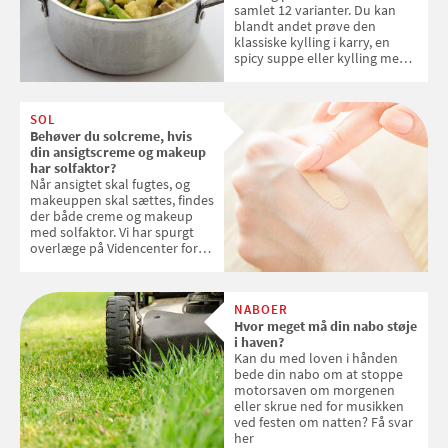
samlet 12 varianter. Du kan
blandt andet prøve den
klassiske kylling i karry, en
spicy suppe eller kylling med
kokosris. Velbekomme!
SOL
Behøver du solcreme, hvis
din ansigtscreme og makeup
har solfaktor?
Når ansigtet skal fugtes, og
makeuppen skal sættes, findes
der både creme og makeup
med solfaktor. Vi har spurgt
overlæge på Videncenter for
Hudkræft, Stine Regin Wiegell,
om ansigtscreme og makeup
med SPF kan erstatte
NABOER
solcreme, når man bevæger
Hvor meget må din nabo støje
sig ud i solen
i haven?
Kan du med loven i hånden
bede din nabo om at stoppe
motorsaven om morgenen
eller skrue ned for musikken
ved festen om natten? Få svar
her