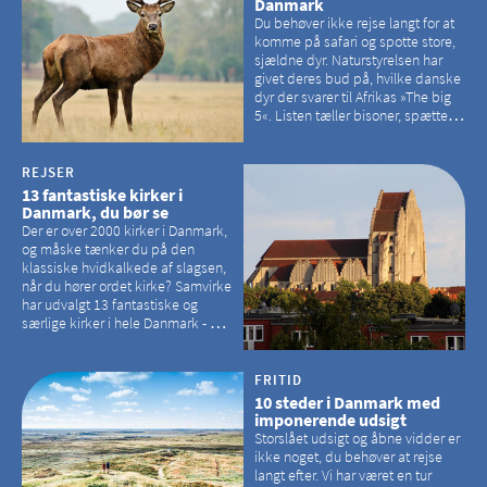
Danmark
Du behøver ikke rejse langt for at
komme på safari og spotte store,
sjældne dyr. Naturstyrelsen har
givet deres bud på, hvilke danske
dyr der svarer til Afrikas »The big
5«. Listen tæller bisoner, spættede
sæler, vilde heste, krondyr og
havørne.
REJSER
13 fantastiske kirker i
Danmark, du bør se
Der er over 2000 kirker i Danmark,
og måske tænker du på den
klassiske hvidkalkede af slagsen,
når du hører ordet kirke? Samvirke
har udvalgt 13 fantastiske og
særlige kirker i hele Danmark - og
der er langt mellem den klassiske,
hvidkalkede kirke. Se et bud på,
hvilke kirker, der er en omvej værd
FRITID
10 steder i Danmark med
imponerende udsigt
Storslået udsigt og åbne vidder er
ikke noget, du behøver at rejse
langt efter. Vi har været en tur