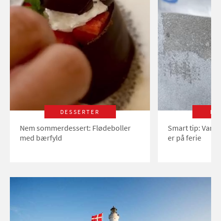
DESSERTER
LI
Nem sommerdessert: Flødeboller
Smart tip: Vand
med bærfyld
er på ferie