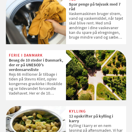
Spar penge på tøjvask med 7
råd
Vaskemaskinen bruger strøm,
vand og vaskemiddel, når tøjet
skal blive rent. Med små
ændringer i dine vaskevaner
kan du spare på elregningen,
bruge mindre vand og sæbe
og forlænge vaskemaskinens
levetid. Samvirke har samlet 7
enkle råd til at spare penge på
FERIE I DANMARK
tøjvasken
Besøg de 10 steder i Danmark,
der er på UNESCO’s
verdensarvsliste
Rejs 66 millioner år tilbage i
tiden på Stevns Klint, oplev
kongernes gravkirke i Roskilde
og se tidevandet forvandle
Vadehavet. Her er de 10
danske steder på UNESCO's
verdensarvsliste
KYLLING
12 opskrifter på kylling i
karry
Kylling i karry er en nem
løsning på aftensmaden. Vi har