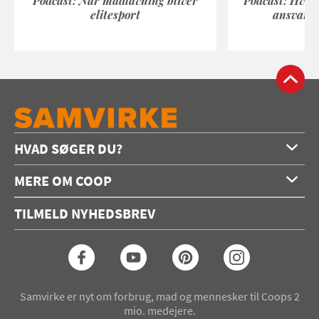
Podcast: Når madlavning bliver
Podcast: Hvad
elitesport
ansvarli
HVAD SØGER DU?
Forside
MERE OM COOP
Opskrifter
Om os
Konkurrencer
TILMELD NYHEDSBREV
Annoncering
Podcast
Coop.dk
Video
Coop medlem
Arkiv
Seneste Samvirke-magasin
Samvirke er nyt om forbrug, mad og mennesker til Coops 2
mio. medejere.