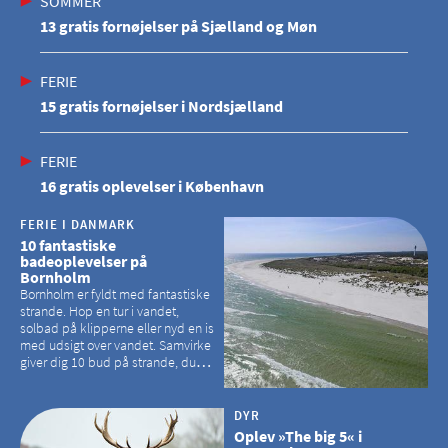
SOMMER
13 gratis fornøjelser på Sjælland og Møn
FERIE
15 gratis fornøjelser i Nordsjælland
FERIE
16 gratis oplevelser i København
FERIE I DANMARK
10 fantastiske
badeoplevelser på
Bornholm
Bornholm er fyldt med fantastiske
strande. Hop en tur i vandet,
solbad på klipperne eller nyd en is
med udsigt over vandet. Samvirke
giver dig 10 bud på strande, du
kan besøge på Bornholm
DYR
Oplev »The big 5« i