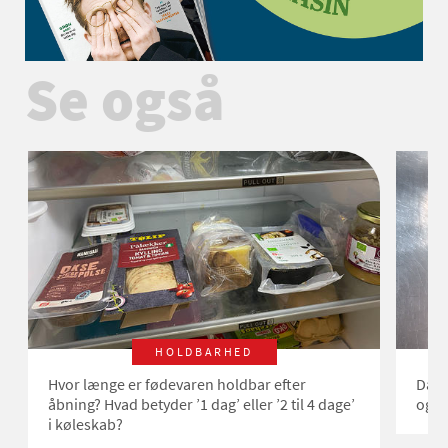
Se også
HOLDBARHED
Hvor længe er fødevaren holdbar efter
Dato
åbning? Hvad betyder ’1 dag’ eller ’2 til 4 dage’
og d
i køleskab?