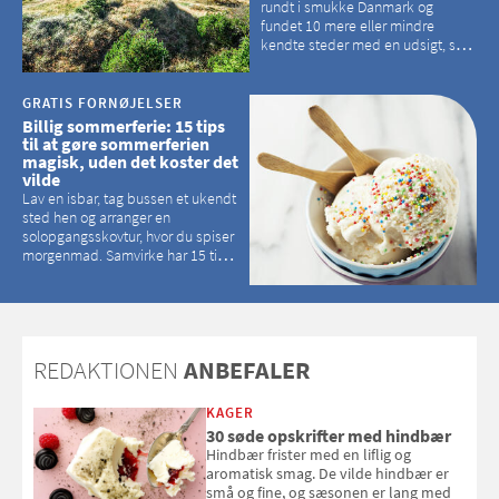
rundt i smukke Danmark og
fundet 10 mere eller mindre
kendte steder med en udsigt, som
kan tage pusten fra de fleste
GRATIS FORNØJELSER
Billig sommerferie: 15 tips
til at gøre sommerferien
magisk, uden det koster det
vilde
Lav en isbar, tag bussen et ukendt
sted hen og arranger en
solopgangsskovtur, hvor du spiser
morgenmad. Samvirke har 15 tips
til, hvordan du kan have en
magisk ferie, uden at det koster
dig det vilde
REDAKTIONEN
ANBEFALER
KAGER
30 søde opskrifter med hindbær
Hindbær frister med en liflig og
aromatisk smag. De vilde hindbær er
små og fine, og sæsonen er lang med