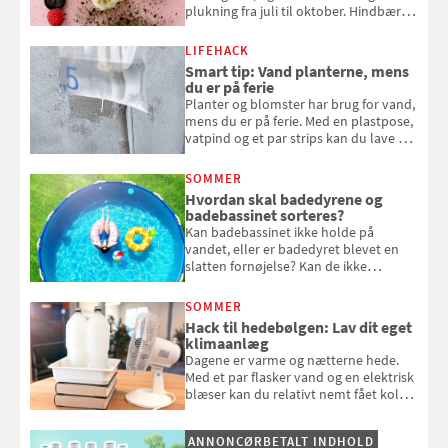
plukning fra juli til oktober. Hindbær
kan spises direkte fra busken, eller du
kan bruge dine hindbær i alt fra
LIFEHACK
bagværk og salater til is og syltning.
Smart tip: Vand planterne, mens
du er på ferie
Planter og blomster har brug for vand,
mens du er på ferie. Med en plastpose,
vatpind og et par strips kan du lave dit
eget vandingssystem, så du slipper for
at bede naboen om at vande eller
SOMMER
komme hjem til døde planter
Hvordan skal badedyrene og
badebassinet sorteres?
Kan badebassinet ikke holde på
vandet, eller er badedyret blevet en
slatten fornøjelse? Kan de ikke
repareres, skal du være særligt
opmærksom, når du smider
SOMMER
badebassinet eller et badedyr ud
Hack til hedebølgen: Lav dit eget
klimaanlæg
Dagene er varme og nætterne hede.
Med et par flasker vand og en elektrisk
blæser kan du relativt nemt fået koldt
pust, når der er varmt ude og inde. Klik
og se, hvordan du gør
ANNONCØRBETALT INDHOLD