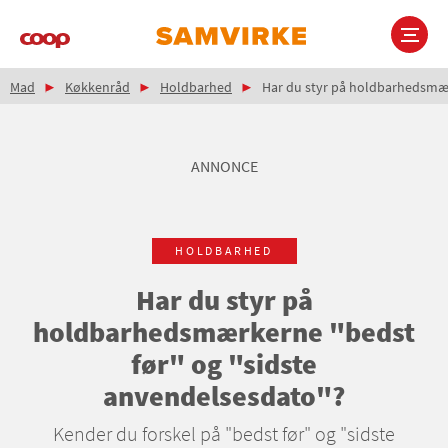
Gå
til
hovedindhold
Brødkrumme
Main
Mad
Køkkenråd
Holdbarhed
Har du styr på holdbarhedsmær
navigation
ANNONCE
HOLDBARHED
Har du styr på
holdbarhedsmærkerne "bedst
før" og "sidste
anvendelsesdato"?
Kender du forskel på "bedst før" og "sidste