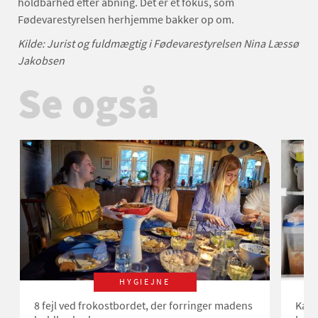
holdbarhed efter åbning. Det er et fokus, som
Fødevarestyrelsen herhjemme bakker op om.
Kilde: Jurist og fuldmægtig i Fødevarestyrelsen Nina Læssø
Jakobsen
Se også
HYGIEJNE
8 fejl ved frokostbordet, der forringer madens
Kan 