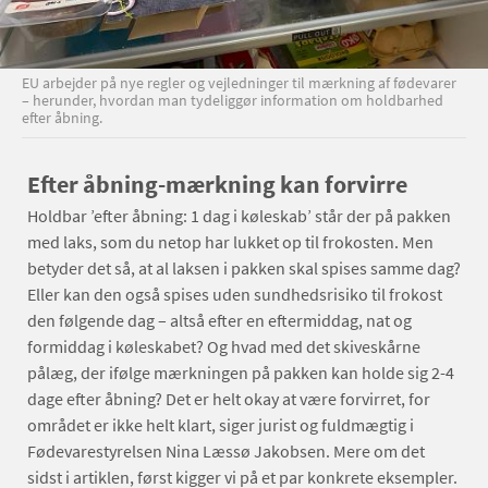
EU arbejder på nye regler og vejledninger til mærkning af fødevarer
– herunder, hvordan man tydeliggør information om holdbarhed
efter åbning.
Efter åbning-mærkning kan forvirre
Holdbar ’efter åbning: 1 dag i køleskab’ står der på pakken
med laks, som du netop har lukket op til frokosten. Men
betyder det så, at al laksen i pakken skal spises samme dag?
Eller kan den også spises uden sundhedsrisiko til frokost
den følgende dag – altså efter en eftermiddag, nat og
formiddag i køleskabet? Og hvad med det skiveskårne
pålæg, der ifølge mærkningen på pakken kan holde sig 2-4
dage efter åbning? Det er helt okay at være forvirret, for
området er ikke helt klart, siger jurist og fuldmægtig i
Fødevarestyrelsen Nina Læssø Jakobsen. Mere om det
sidst i artiklen, først kigger vi på et par konkrete eksempler.