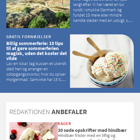
langt efter. Vi har været en tur
rundt i smukke Danmark og
fundet 10 mere eller mindre
kendte steder med en udsigt, som
kan tage pusten fra de fleste
GRATIS FORNØJELSER
Billig sommerferie: 15 tips
til at gøre sommerferien
magisk, uden det koster det
vilde
Lav en isbar, tag bussen et ukendt
sted hen og arranger en
solopgangsskovtur, hvor du spiser
morgenmad. Samvirke har 15 tips
til, hvordan du kan have en
magisk ferie, uden at det koster
dig det vilde
REDAKTIONEN
ANBEFALER
KAGER
30 søde opskrifter med hindbær
Hindbær frister med en liflig og