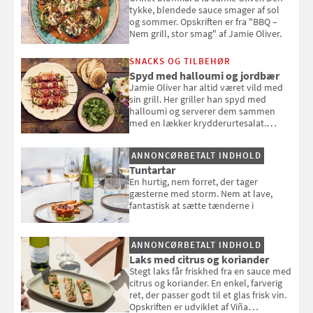
tykke, blendede sauce smager af sol
og sommer. Opskriften er fra "BBQ –
Nem grill, stor smag" af Jamie Oliver.
SNACKS OG TILBEHØR
Spyd med halloumi og jordbær
Jamie Oliver har altid været vild med
sin grill. Her griller han spyd med
halloumi og serverer dem sammen
med en lækker krydderurtesalat.
Opskriften er fra “BBQ – Nem grill, stor
smag" af Jamie Oliver.
ANNONCØRBETALT INDHOLD
Tuntartar
En hurtig, nem forret, der tager
gæsterne med storm. Nem at lave,
fantastisk at sætte tænderne i
ANNONCØRBETALT INDHOLD
Laks med citrus og koriander
Stegt laks får friskhed fra en sauce med
citrus og koriander. En enkel, farverig
ret, der passer godt til et glas frisk vin.
Opskriften er udviklet af Viña