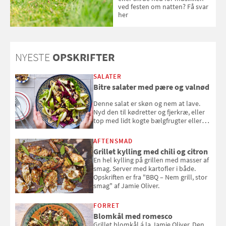
ved festen om natten? Få svar
her
NYESTE
OPSKRIFTER
SALATER
Bitre salater med pære og valnød
Denne salat er skøn og nem at lave.
Nyd den til kødretter og fjerkræ, eller
top med lidt kogte bælgfrugter eller
en rest kylling, og nyd den som et let,
selvstændigt måltid. Opskriften er fra
AFTENSMAD
Louisa Lorangs kogebog "Salat".
Grillet kylling med chili og citron
En hel kylling på grillen med masser af
smag. Server med kartofler i både.
Opskriften er fra "BBQ – Nem grill, stor
smag" af Jamie Oliver.
FORRET
Blomkål med romesco
Grillet blomkål á la Jamie Oliver. Den