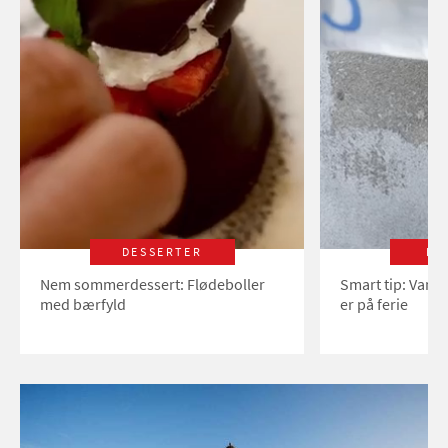
DESSERTER
LI
Nem sommerdessert: Flødeboller
Smart tip: Vand
med bærfyld
er på ferie