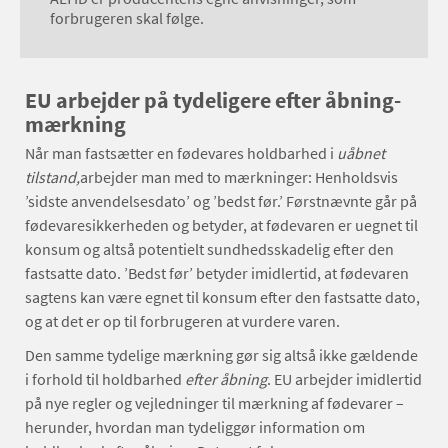
forbrugeren skal følge.
EU arbejder på tydeligere efter åbning-
mærkning
Når man fastsætter en fødevares holdbarhed i
uåbnet
tilstand,
arbejder man med to mærkninger: Henholdsvis
’sidste anvendelsesdato’ og ’bedst før.’ Førstnævnte går på
fødevaresikkerheden og betyder, at fødevaren er uegnet til
konsum og altså potentielt sundhedsskadelig efter den
fastsatte dato. ’Bedst før’ betyder imidlertid, at fødevaren
sagtens kan være egnet til konsum efter den fastsatte dato,
og at det er op til forbrugeren at vurdere varen.
Den samme tydelige mærkning gør sig altså ikke gældende
i forhold til holdbarhed
efter åbning
. EU arbejder imidlertid
på nye regler og vejledninger til mærkning af fødevarer –
herunder, hvordan man tydeliggør information om