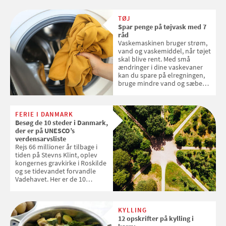
skal sorteres
TØJ
Spar penge på tøjvask med 7
råd
Vaskemaskinen bruger strøm,
vand og vaskemiddel, når tøjet
skal blive rent. Med små
ændringer i dine vaskevaner
kan du spare på elregningen,
bruge mindre vand og sæbe
og forlænge vaskemaskinens
levetid. Samvirke har samlet 7
enkle råd til at spare penge på
FERIE I DANMARK
tøjvasken
Besøg de 10 steder i Danmark,
der er på UNESCO’s
verdensarvsliste
Rejs 66 millioner år tilbage i
tiden på Stevns Klint, oplev
kongernes gravkirke i Roskilde
og se tidevandet forvandle
Vadehavet. Her er de 10
danske steder på UNESCO's
verdensarvsliste
KYLLING
12 opskrifter på kylling i