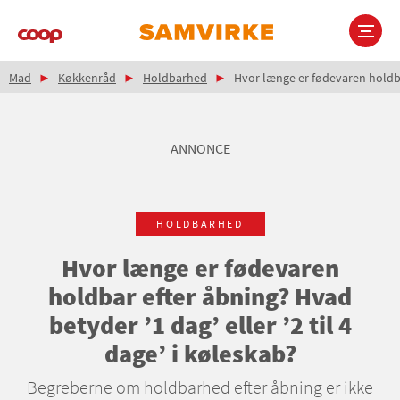
Gå
til
hovedindhold
Brødkrumme
Main
Mad
Køkkenråd
Holdbarhed
Hvor længe er fødevaren holdbar 
navigation
ANNONCE
HOLDBARHED
Hvor længe er fødevaren
holdbar efter åbning? Hvad
betyder ’1 dag’ eller ’2 til 4
dage’ i køleskab?
Begreberne om holdbarhed efter åbning er ikke