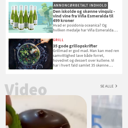
og se, hvordan du gør
ANNONCØRBETALT INDHOLD
Den iskolde og skønne vinquiz -
vind vine fra Viña Esmeralda til
499 kroner
Hvad er posidonia oceanica? Og
hvilken medalje har Viña Esmeralda
White fået ved Mundus vini i 2026? Gæt
med i Samvirkes skønne vinquiz, hvor
GRILL
du kan vinde 6 flasker vin fra Viña
35 gode grillopskrifter
Esmeralda. Konkurrencen slutter 1.
Grillmad er god mad. Man kan med ren
september 2026.
samvittighed lave både forret,
hovedret og dessert over kullene. Vi
har i hvert fald samlet 35 skønne
forslag til en sommeraften i grillens
tegn.
Video
SE ALLE