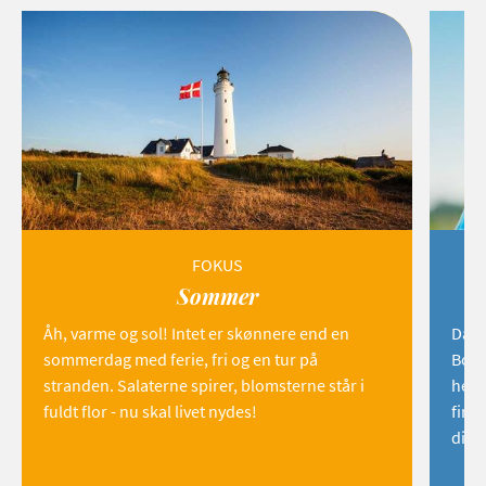
FOKUS
Sommer
Åh, varme og sol! Intet er skønnere end en
Danm
sommerdag med ferie, fri og en tur på
Born
stranden. Salaterne spirer, blomsterne står i
hemm
fuldt flor - nu skal livet nydes!
find
dig!