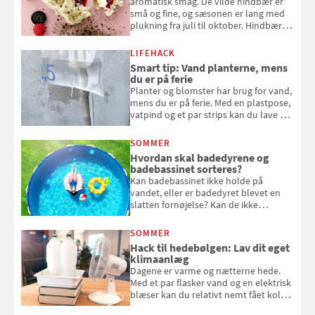
aromatisk smag. De vilde hindbær er
små og fine, og sæsonen er lang med
plukning fra juli til oktober. Hindbær
kan spises direkte fra busken, eller du
kan bruge dine hindbær i alt fra
LIFEHACK
bagværk og salater til is og syltning.
Smart tip: Vand planterne, mens
du er på ferie
Planter og blomster har brug for vand,
mens du er på ferie. Med en plastpose,
vatpind og et par strips kan du lave dit
eget vandingssystem, så du slipper for
at bede naboen om at vande eller
SOMMER
komme hjem til døde planter
Hvordan skal badedyrene og
badebassinet sorteres?
Kan badebassinet ikke holde på
vandet, eller er badedyret blevet en
slatten fornøjelse? Kan de ikke
repareres, skal du være særligt
opmærksom, når du smider
SOMMER
badebassinet eller et badedyr ud
Hack til hedebølgen: Lav dit eget
klimaanlæg
Dagene er varme og nætterne hede.
Med et par flasker vand og en elektrisk
blæser kan du relativt nemt fået koldt
pust, når der er varmt ude og inde. Klik