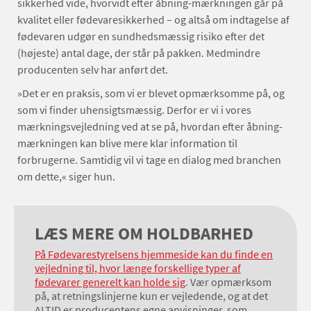
sikkerhed vide, hvorvidt efter åbning-mærkningen går på
kvalitet eller fødevaresikkerhed – og altså om indtagelse af
fødevaren udgør en sundhedsmæssig risiko efter det
(højeste) antal dage, der står på pakken. Medmindre
producenten selv har anført det.
»Det er en praksis, som vi er blevet opmærksomme på, og
som vi finder uhensigtsmæssig. Derfor er vi i vores
mærkningsvejledning ved at se på, hvordan efter åbning-
mærkningen kan blive mere klar information til
forbrugerne. Samtidig vil vi tage en dialog med branchen
om dette,« siger hun.
LÆS MERE OM HOLDBARHED
På Fødevarestyrelsens hjemmeside kan du finde en
vejledning til, hvor længe forskellige typer af
fødevarer generelt kan holde sig
. Vær opmærksom
på, at retningslinjerne kun er vejledende, og at det
ALTID er producentens egne anvisninger, som