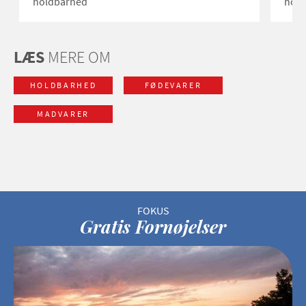
holdbarhed
hold
LÆS
MERE OM
HOLDBARHED
FØDEVARER
MADVARER
Gratis Fornøjelser