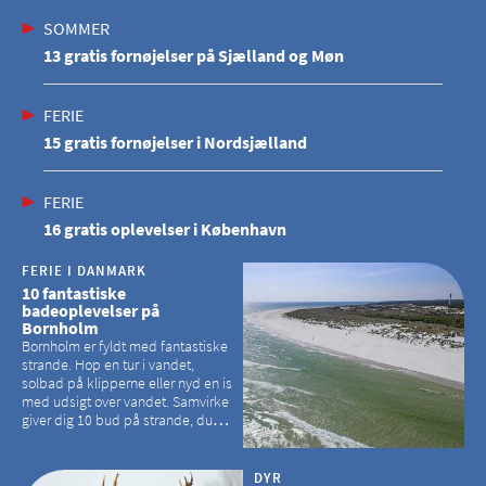
SOMMER
13 gratis fornøjelser på Sjælland og Møn
FERIE
15 gratis fornøjelser i Nordsjælland
FERIE
16 gratis oplevelser i København
FERIE I DANMARK
10 fantastiske
badeoplevelser på
Bornholm
Bornholm er fyldt med fantastiske
strande. Hop en tur i vandet,
solbad på klipperne eller nyd en is
med udsigt over vandet. Samvirke
giver dig 10 bud på strande, du
kan besøge på Bornholm
DYR