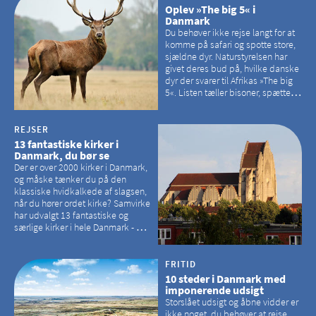
Oplev »The big 5« i
Danmark
Du behøver ikke rejse langt for at
komme på safari og spotte store,
sjældne dyr. Naturstyrelsen har
givet deres bud på, hvilke danske
dyr der svarer til Afrikas »The big
5«. Listen tæller bisoner, spættede
sæler, vilde heste, krondyr og
havørne.
REJSER
13 fantastiske kirker i
Danmark, du bør se
Der er over 2000 kirker i Danmark,
og måske tænker du på den
klassiske hvidkalkede af slagsen,
når du hører ordet kirke? Samvirke
har udvalgt 13 fantastiske og
særlige kirker i hele Danmark - og
der er langt mellem den klassiske,
hvidkalkede kirke. Se et bud på,
hvilke kirker, der er en omvej værd
FRITID
10 steder i Danmark med
imponerende udsigt
Storslået udsigt og åbne vidder er
ikke noget, du behøver at rejse