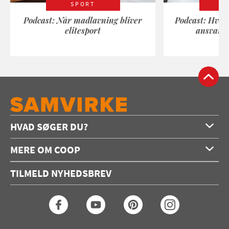
SPORT
Podcast: Når madlavning bliver
Podcast: Hvad
elitesport
ansvarli
HVAD SØGER DU?
Forside
MERE OM COOP
Opskrifter
Om os
Konkurrencer
TILMELD NYHEDSBREV
Annoncering
Podcast
Coop.dk
Video
Coop medlem
Arkiv
Seneste Samvirke-magasin