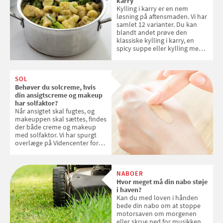
karry
Kylling i karry er en nem
løsning på aftensmaden. Vi har
samlet 12 varianter. Du kan
blandt andet prøve den
klassiske kylling i karry, en
spicy suppe eller kylling med
kokosris. Velbekomme!
SOL
Behøver du solcreme, hvis
din ansigtscreme og makeup
har solfaktor?
Når ansigtet skal fugtes, og
makeuppen skal sættes, findes
der både creme og makeup
med solfaktor. Vi har spurgt
overlæge på Videncenter for
Hudkræft, Stine Regin Wiegell,
om ansigtscreme og makeup
med SPF kan erstatte
NABOER
solcreme, når man bevæger
Hvor meget må din nabo støje
sig ud i solen
i haven?
Kan du med loven i hånden
bede din nabo om at stoppe
motorsaven om morgenen
eller skrue ned for musikken