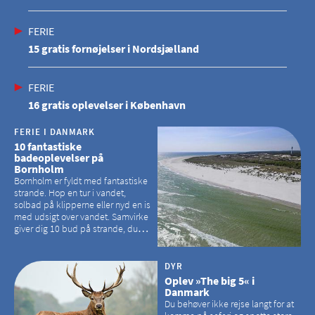
FERIE
15 gratis fornøjelser i Nordsjælland
FERIE
16 gratis oplevelser i København
FERIE I DANMARK
10 fantastiske
badeoplevelser på
Bornholm
Bornholm er fyldt med fantastiske
strande. Hop en tur i vandet,
solbad på klipperne eller nyd en is
med udsigt over vandet. Samvirke
giver dig 10 bud på strande, du
kan besøge på Bornholm
DYR
Oplev »The big 5« i
Danmark
Du behøver ikke rejse langt for at