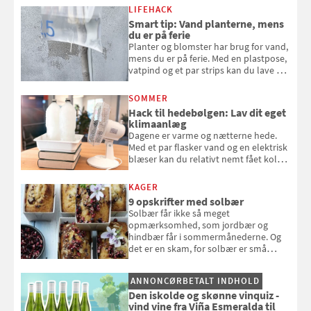
LIFEHACK
Smart tip: Vand planterne, mens
du er på ferie
Planter og blomster har brug for vand,
mens du er på ferie. Med en plastpose,
vatpind og et par strips kan du lave dit
eget vandingssystem, så du slipper for
at bede naboen om at vande eller
SOMMER
komme hjem til døde planter
Hack til hedebølgen: Lav dit eget
klimaanlæg
Dagene er varme og nætterne hede.
Med et par flasker vand og en elektrisk
blæser kan du relativt nemt fået koldt
pust, når der er varmt ude og inde. Klik
og se, hvordan du gør
KAGER
9 opskrifter med solbær
Solbær får ikke så meget
opmærksomhed, som jordbær og
hindbær får i sommermånederne. Og
det er en skam, for solbær er små
sorte smagseksplosioner, der giver
syre og dybde til dine desserter.
ANNONCØRBETALT INDHOLD
Samvirke har samlet 9 gode opskrifter
Den iskolde og skønne vinquiz -
med det oversete sommerbær
vind vine fra Viña Esmeralda til