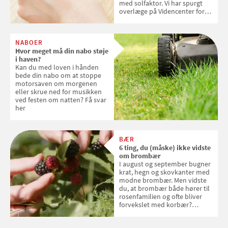
med solfaktor. Vi har spurgt
overlæge på Videncenter for
Hudkræft, Stine Regin Wiegell,
om ansigtscreme og makeup
med SPF kan erstatte
NABOER
solcreme, når man bevæger
Hvor meget må din nabo støje
sig ud i solen
i haven?
Kan du med loven i hånden
bede din nabo om at stoppe
motorsaven om morgenen
eller skrue ned for musikken
ved festen om natten? Få svar
her
BÆR
6 ting, du (måske) ikke vidste
om brombær
I august og september bugner
krat, hegn og skovkanter med
modne brombær. Men vidste
du, at brombær både hører til
rosenfamilien og ofte bliver
forvekslet med korbær?
Samvirke har samlet seks ting,
du (måske) ikke vidste om