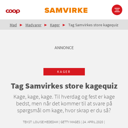
Gå
til
hovedindhold
Brødkrumme
Main
Mad
Madvarer
Kager
Tag Samvirkes store kagequiz
navigation
ANNONCE
KAGER
Tag Samvirkes store kagequiz
Kage, kage, kage. Til hverdag og fest er kage
bedst, men når det kommer til at svare på
spørgsmål om kage, hvor skrap er du så?
TEKST:
LOUISE HEDEDAM
|
GETTY IMAGES
|
24. APRIL 2020
|