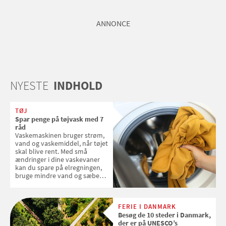
ANNONCE
NYESTE
INDHOLD
TØJ
Spar penge på tøjvask med 7
råd
Vaskemaskinen bruger strøm,
vand og vaskemiddel, når tøjet
skal blive rent. Med små
ændringer i dine vaskevaner
kan du spare på elregningen,
bruge mindre vand og sæbe
og forlænge vaskemaskinens
levetid. Samvirke har samlet 7
enkle råd til at spare penge på
FERIE I DANMARK
tøjvasken
Besøg de 10 steder i Danmark,
der er på UNESCO’s