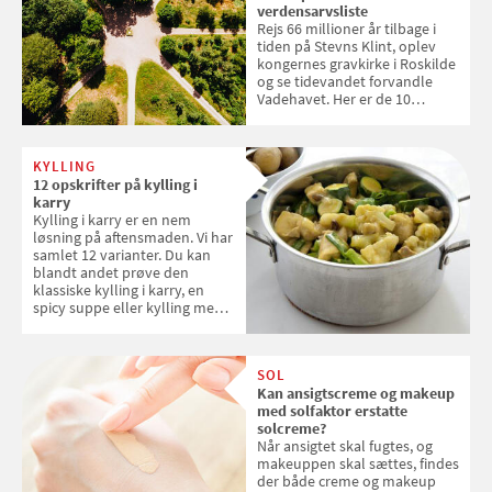
verdensarvsliste
Rejs 66 millioner år tilbage i
tiden på Stevns Klint, oplev
kongernes gravkirke i Roskilde
og se tidevandet forvandle
Vadehavet. Her er de 10
danske steder på UNESCO's
verdensarvsliste
KYLLING
12 opskrifter på kylling i
karry
Kylling i karry er en nem
løsning på aftensmaden. Vi har
samlet 12 varianter. Du kan
blandt andet prøve den
klassiske kylling i karry, en
spicy suppe eller kylling med
kokosris. Velbekomme!
SOL
Kan ansigtscreme og makeup
med solfaktor erstatte
solcreme?
Når ansigtet skal fugtes, og
makeuppen skal sættes, findes
der både creme og makeup