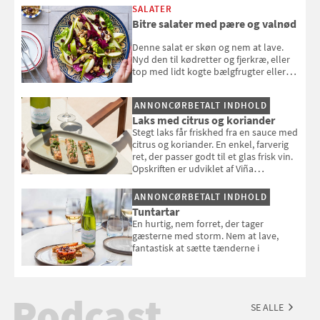
SALATER
Bitre salater med pære og valnød
Denne salat er skøn og nem at lave.
Nyd den til kødretter og fjerkræ, eller
top med lidt kogte bælgfrugter eller
en rest kylling, og nyd den som et let,
selvstændigt måltid. Opskriften er fra
ANNONCØRBETALT INDHOLD
Louisa Lorangs kogebog "Salat".
Laks med citrus og koriander
Stegt laks får friskhed fra en sauce med
citrus og koriander. En enkel, farverig
ret, der passer godt til et glas frisk vin.
Opskriften er udviklet af Viña
Esmeralda.
ANNONCØRBETALT INDHOLD
Tuntartar
En hurtig, nem forret, der tager
gæsterne med storm. Nem at lave,
fantastisk at sætte tænderne i
Podcast
SE ALLE