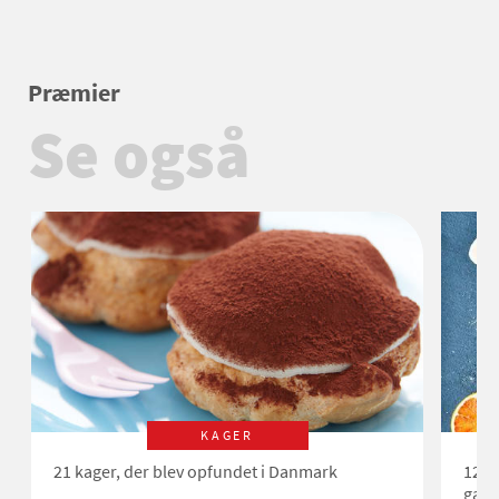
Præmier
Se også
KAGER
21 kager, der blev opfundet i Danmark
12 n
galt