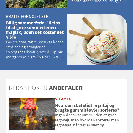
kendte steder med en udsigt, som
kan tage pusten fra de fleste
GRATIS FORNØJELSER
Billig sommerferie: 15 tips
til at gøre sommerferien
magisk, uden det koster det
vilde
Lav en isbar, tag bussen et ukendt
sted hen og arranger en
solopgangsskovtur, hvor du spiser
morgenmad. Samvirke har 15 tips
til, hvordan du kan have en
magisk ferie, uden at det koster
dig det vilde
REDAKTIONEN
ANBEFALER
SOMMER
Hvordan skal slidt regntøj og
brugte gummistøvler sorteres?
Ingen dansk sommer uden et godt
regnvejr, men hvordan sorterer man
regntøjet, når det er slidt og
gummistøvlerne, når de er utætte?