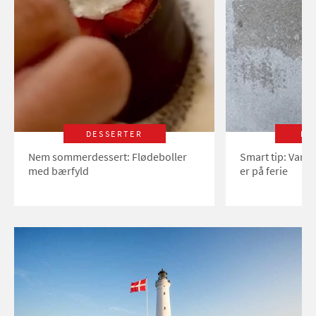
DESSERTER
LI
Nem sommerdessert: Flødeboller
Smart tip: Vand
med bærfyld
er på ferie