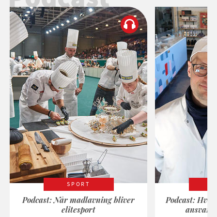
SPORT
Podcast: Når madlavning bliver
Podcast: Hvad
elitesport
ansvarli