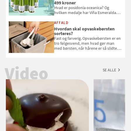
499 kroner
Hvad er posidonia oceanica? Og
hvilken medalje har Viña Esmeralda
White fået ved Mundus vini i 2026? Gæt
med i Samvirkes skønne vinquiz, hvor
AFFALD
du kan vinde 6 flasker vin fra Viña
Hvordan skal opvaskebørsten
Esmeralda. Konkurrencen slutter 1.
sorteres?
september 2026.
Fast og farverig. Opvaskebørsten er en
tro følgesvend, men hvad gør man
med børsten, når hårene er så slidte,
at de stritter i alle retninger. Vi har
spurgt Morten Glasius fra Odense
Renovation om, hvordan udtjente
Video
opvaskebørster skal sorteres
SE ALLE