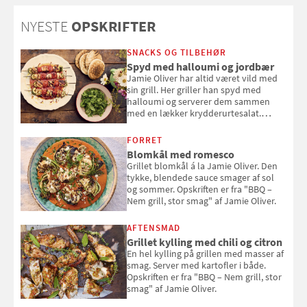
brombær
NYESTE
OPSKRIFTER
SNACKS OG TILBEHØR
Spyd med halloumi og jordbær
Jamie Oliver har altid været vild med
sin grill. Her griller han spyd med
halloumi og serverer dem sammen
med en lækker krydderurtesalat.
Opskriften er fra “BBQ – Nem grill, stor
smag" af Jamie Oliver.
FORRET
Blomkål med romesco
Grillet blomkål á la Jamie Oliver. Den
tykke, blendede sauce smager af sol
og sommer. Opskriften er fra "BBQ –
Nem grill, stor smag" af Jamie Oliver.
AFTENSMAD
Grillet kylling med chili og citron
En hel kylling på grillen med masser af
smag. Server med kartofler i både.
Opskriften er fra "BBQ – Nem grill, stor
smag" af Jamie Oliver.