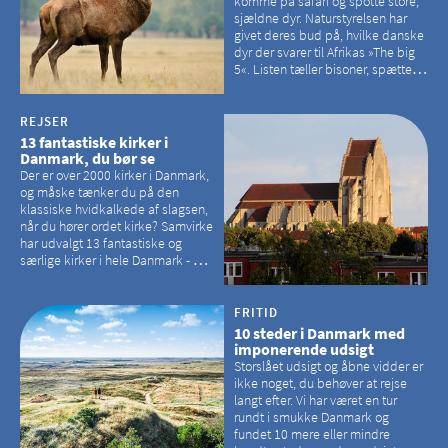
komme på safari og spotte store,
sjældne dyr. Naturstyrelsen har
givet deres bud på, hvilke danske
dyr der svarer til Afrikas »The big
5«. Listen tæller bisoner, spættede
sæler, vilde heste, krondyr og
havørne.
REJSER
13 fantastiske kirker i
Danmark, du bør se
Der er over 2000 kirker i Danmark,
og måske tænker du på den
klassiske hvidkalkede af slagsen,
når du hører ordet kirke? Samvirke
har udvalgt 13 fantastiske og
særlige kirker i hele Danmark - og
der er langt mellem den klassiske,
hvidkalkede kirke. Se et bud på,
hvilke kirker, der er en omvej værd
FRITID
10 steder i Danmark med
imponerende udsigt
Storslået udsigt og åbne vidder er
ikke noget, du behøver at rejse
langt efter. Vi har været en tur
rundt i smukke Danmark og
fundet 10 mere eller mindre