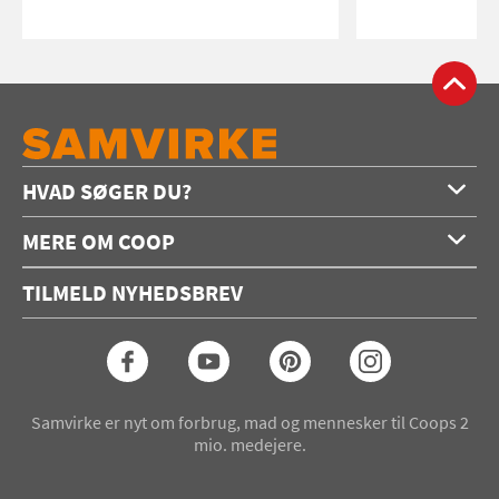
HVAD SØGER DU?
Forside
MERE OM COOP
Opskrifter
Om os
Konkurrencer
TILMELD NYHEDSBREV
Annoncering
Podcast
Coop.dk
Video
Coop medlem
Arkiv
Seneste Samvirke-magasin
Samvirke er nyt om forbrug, mad og mennesker til Coops 2
mio. medejere.