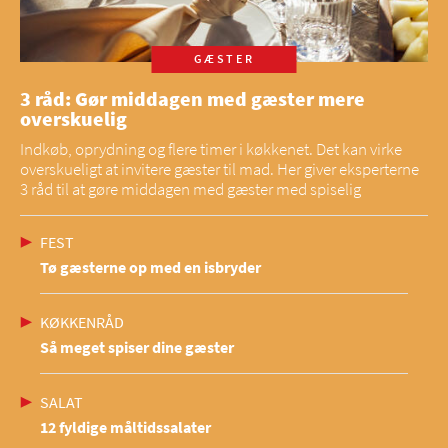
GÆSTER
3 råd: Gør middagen med gæster mere
overskuelig
Indkøb, oprydning og flere timer i køkkenet. Det kan virke
overskueligt at invitere gæster til mad. Her giver eksperterne
3 råd til at gøre middagen med gæster med spiselig
FEST
Tø gæsterne op med en isbryder
KØKKENRÅD
Så meget spiser dine gæster
SALAT
12 fyldige måltidssalater