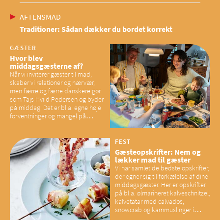
AFTENSMAD
Traditioner: Sådan dækker du bordet korrekt
GÆSTER
Hvor blev
middagsgæsterne af?
Når vi inviterer gæster til mad,
skaber vi relationer og nærvær,
men færre og færre danskere gør
som Tajs Hviid Pedersen og byder
på middag. Det er bl.a. egne høje
forventninger og mangel på
overskud, der spænder ben,
mener eksperter – og det kan
have konsekvenser for vores
FEST
sociale fællesskaber
Gæsteopskrifter: Nem og
lækker mad til gæster
Vi har samlet de bedste opskrifter,
der egner sig til forkælelse af dine
middagsgæster. Her er opskrifter
på bl.a. ølmarineret kalveschnitzel,
kalvetatar med calvados,
snowcrab og kammuslinger i
brunet citronsmør og snacks til