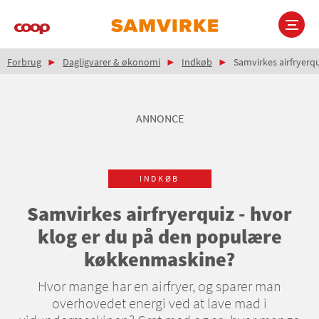
Gå
til
hovedindhold
Brødkrumme
Main
Forbrug
Dagligvarer & økonomi
Indkøb
Samvirkes airfryerq
navigation
ANNONCE
INDKØB
Samvirkes airfryerquiz - hvor
klog er du på den populære
køkkenmaskine?
Hvor mange har en airfryer, og sparer man
overhovedet energi ved at lave mad i