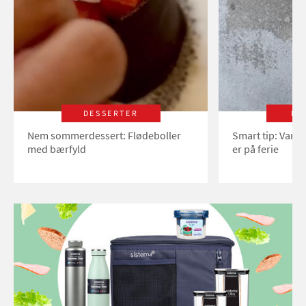
DESSERTER
LI
Nem sommerdessert: Flødeboller
Smart tip: Vand
med bærfyld
er på ferie