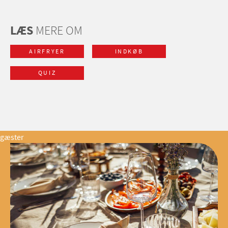
LÆS
MERE OM
AIRFRYER
INDKØB
QUIZ
gæster