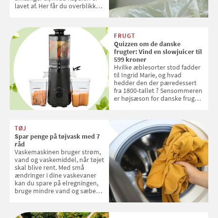
lavet af. Her får du overblikket
over, hvordan kaffekapslerne
skal sorteres
FRUGT
Quizzen om de danske
frugter: Vind en slowjuicer til
599 kroner
Hvilke æblesorter stod fadder
til Ingrid Marie, og hvad
hedder den der pæredessert
fra 1800-tallet ? Sensommeren
er højsæson for danske fruger,
og lige nu kan du stemme om
dine danske og lokale
favoritter. Det fejrer Samvirke
TØJ
med en quiz om alt det danske
Spar penge på tøjvask med 7
frugt, vi elsker. Konkurrencen
råd
slutter fredag d. 18. september
Vaskemaskinen bruger strøm,
2026
vand og vaskemiddel, når tøjet
skal blive rent. Med små
ændringer i dine vaskevaner
kan du spare på elregningen,
bruge mindre vand og sæbe
og forlænge vaskemaskinens
levetid. Samvirke har samlet 7
enkle råd til at spare penge på