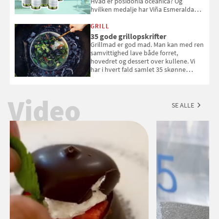
Hvad er posidonia oceanica? Og
hvilken medalje har Viña Esmeralda
White fået ved Mundus vini i 2026? Gæt
med i Samvirkes skønne vinquiz, hvor
GRILL
du kan vinde 6 flasker vin fra Viña
35 gode grillopskrifter
Esmeralda. Konkurrencen slutter 1.
Grillmad er god mad. Man kan med ren
september 2026.
samvittighed lave både forret,
hovedret og dessert over kullene. Vi
har i hvert fald samlet 35 skønne
forslag til en sommeraften i grillens
tegn.
Video
SE ALLE