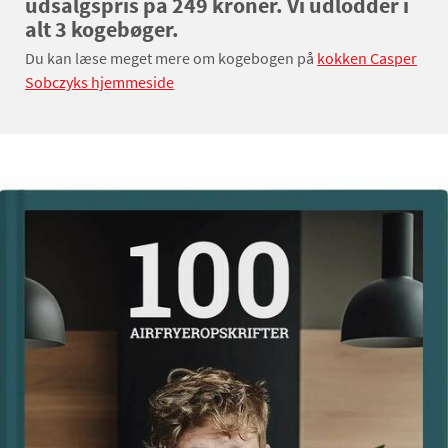
udsalgspris på 249 kroner. Vi udlodder i
alt 3 kogebøger.
Du kan læse meget mere om kogebogen på
kokken Casper
Sobczyks hjemmeside