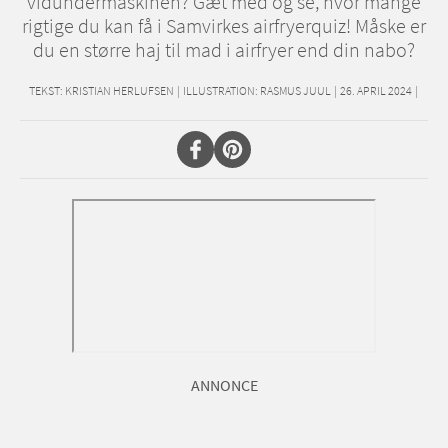
vidundermaskinen? Gæt med og se, hvor mange
rigtige du kan få i Samvirkes airfryerquiz! Måske er
du en større haj til mad i airfryer end din nabo?
TEKST:
KRISTIAN HERLUFSEN
|
ILLUSTRATION: RASMUS JUUL
|
26. APRIL 2024
|
ANNONCE