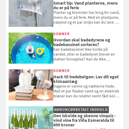
bagværk og salater til is og syltning.
Smart tip: Vand planterne, mens
du er på ferie
Planter og blomster har brug for vand,
mens du er på ferie. Med en plastpose,
vatpind og et par strips kan du lave dit
eget vandingssystem, så du slipper for
at bede naboen om at vande eller
SOMMER
komme hjem til døde planter
Hvordan skal badedyrene og
badebassinet sorteres?
Kan badebassinet ikke holde på
vandet, eller er badedyret blevet en
slatten fornøjelse? Kan de ikke
repareres, skal du være særligt
opmærksom, når du smider
SOMMER
badebassinet eller et badedyr ud
Hack til hedebølgen: Lav dit eget
klimaanlæg
Dagene er varme og nætterne hede.
Med et par flasker vand og en elektrisk
blæser kan du relativt nemt fået koldt
pust, når der er varmt ude og inde. Klik
og se, hvordan du gør
ANNONCØRBETALT INDHOLD
Den iskolde og skønne vinquiz -
vind vine fra Viña Esmeralda til
499 kroner