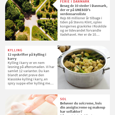
FERIE I DANMARK
tøjvasken
Besøg de 10 steder i Danmark,
der er på UNESCO’s
verdensarvsliste
Rejs 66 millioner år tilbage i
tiden på Stevns Klint, oplev
kongernes gravkirke i Roskilde
og se tidevandet forvandle
Vadehavet. Her er de 10
danske steder på UNESCO's
verdensarvsliste
KYLLING
12 opskrifter på kylling i
karry
Kylling i karry er en nem
løsning på aftensmaden. Vi har
samlet 12 varianter. Du kan
blandt andet prøve den
klassiske kylling i karry, en
spicy suppe eller kylling med
kokosris. Velbekomme!
SOL
Behøver du solcreme, hvis
din ansigtscreme og makeup
har solfaktor?