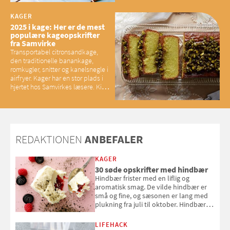
baconelskere
KAGER
2025 i kage: Her er de mest
populære kageopskrifter
fra Samvirke
Transportabel citronsandkage,
den traditionelle banankage,
romkugler, snitter og kanelsnegle i
airfryer. Kager har en stor plads i
hjertet hos Samvirkes læsere. Kig
med og se alle favoritterne fra
2025
REDAKTIONEN
ANBEFALER
KAGER
30 søde opskrifter med hindbær
Hindbær frister med en liflig og
aromatisk smag. De vilde hindbær er
små og fine, og sæsonen er lang med
plukning fra juli til oktober. Hindbær
kan spises direkte fra busken, eller du
kan bruge dine hindbær i alt fra
LIFEHACK