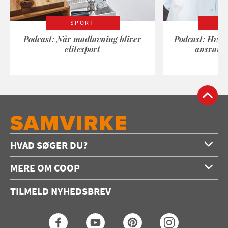
SPORT
Podcast: Når madlavning bliver
Podcast: Hvad
elitesport
ansvarli
HVAD SØGER DU?
Forside
MERE OM COOP
Opskrifter
Om os
Konkurrencer
TILMELD NYHEDSBREV
Annoncering
Podcast
Coop.dk
Video
Coop medlem
Arkiv