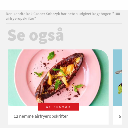
Den kendte kok Casper Sobczyk har netop udgivet kogebogen "100
airfryeropskrifter".
Se også
AFTENSMAD
12 nemme airfryeropskrifter
5 tin