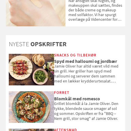
Når ansigtet skal fugtes, og
makeuppen skal sættes, findes
der både creme og makeup
med solfaktor. Vi har spurgt
overlæge på Videncenter for
Hudkræft, Stine Regin Wiegell,
om ansigtscreme og makeup
med SPF kan erstatte
solcreme, når man bevæger
NYESTE
OPSKRIFTER
sig ud i solen
SNACKS OG TILBEHØR
Spyd med halloumi og jordbær
Jamie Oliver har altid været vild med
sin grill. Her griller han spyd med
halloumi og serverer dem sammen
med en lækker krydderurtesalat.
Opskriften er fra “BBQ – Nem grill, stor
smag" af Jamie Oliver.
FORRET
Blomkål med romesco
Grillet blomkål á la Jamie Oliver. Den
tykke, blendede sauce smager af sol
og sommer. Opskriften er fra "BBQ –
Nem grill, stor smag" af Jamie Oliver.
AFTENSMAD