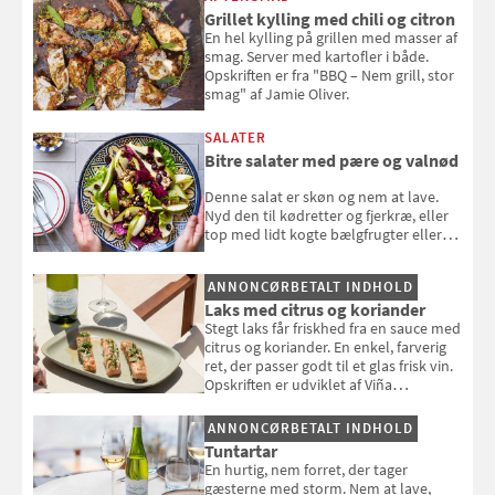
Grillet kylling med chili og citron
En hel kylling på grillen med masser af
smag. Server med kartofler i både.
Opskriften er fra "BBQ – Nem grill, stor
smag" af Jamie Oliver.
SALATER
Bitre salater med pære og valnød
Denne salat er skøn og nem at lave.
Nyd den til kødretter og fjerkræ, eller
top med lidt kogte bælgfrugter eller
en rest kylling, og nyd den som et let,
selvstændigt måltid. Opskriften er fra
ANNONCØRBETALT INDHOLD
Louisa Lorangs kogebog "Salat".
Laks med citrus og koriander
Stegt laks får friskhed fra en sauce med
citrus og koriander. En enkel, farverig
ret, der passer godt til et glas frisk vin.
Opskriften er udviklet af Viña
Esmeralda.
ANNONCØRBETALT INDHOLD
Tuntartar
En hurtig, nem forret, der tager
gæsterne med storm. Nem at lave,