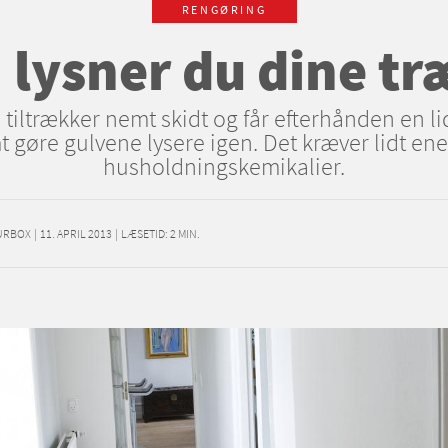
RENGØRING
 lysner du dine tr
tiltrækker nemt skidt og får efterhånden en lid
 gøre gulvene lysere igen. Det kræver lidt ene
husholdningskemikalier.
URBOX
|
11. APRIL 2013
|
LÆSETID:
2
MIN.