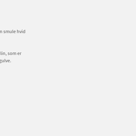
en smule hvid
lin, som er
gulve.