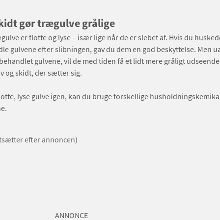
skidt gør trægulve grålige
ulve er flotte og lyse – især lige når de er slebet af. Hvis du husked
e gulvene efter slibningen, gav du dem en god beskyttelse. Men u
behandlet gulvene, vil de med tiden få et lidt mere gråligt udseende
v og skidt, der sætter sig.
lotte, lyse gulve igen, kan du bruge forskellige husholdningskemikali
e.
rtsætter efter annoncen)
ANNONCE