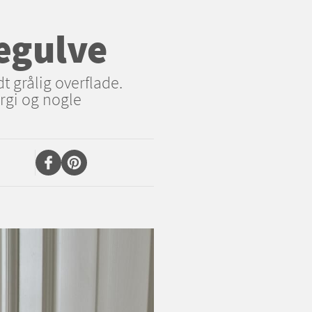
ægulve
t grålig overflade.
rgi og nogle