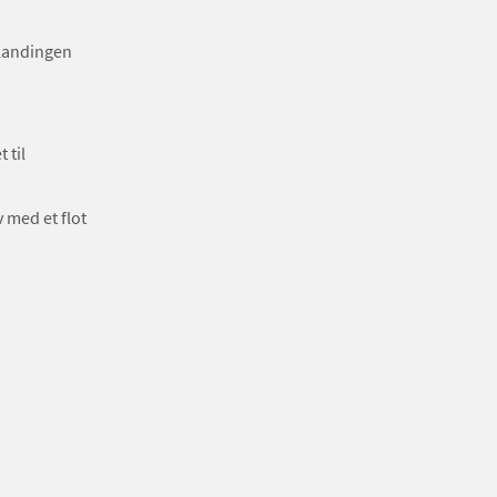
Blandingen
 til
 med et flot