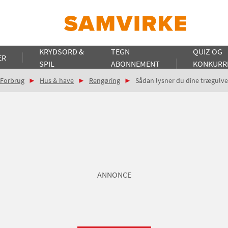
KRYDSORD &
TEGN
QUIZ OG
ER
SPIL
ABONNEMENT
KONKURR
Forbrug
Hus & have
Rengøring
Sådan lysner du dine trægulve
ANNONCE