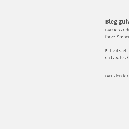
Bleg gul
Første skrid
farve. Sæben
Er hvid sæbe
en type ler.
(Artiklen fo