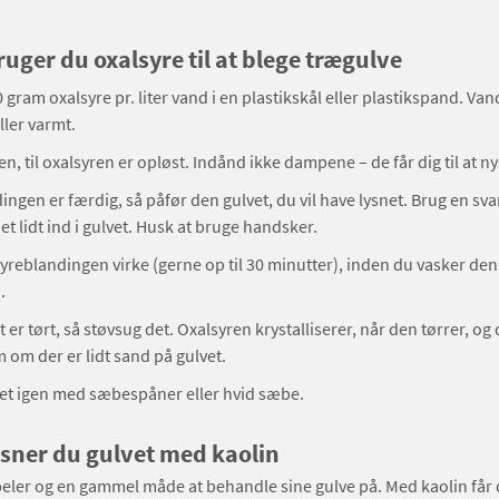
uger du oxalsyre til at blege trægulve
 gram oxalsyre pr. liter vand i en plastikskål eller plastikspand. Va
ller varmt.
en, til oxalsyren er opløst. Indånd ikke dampene – de får dig til at ny
ingen er færdig, så påfør den gulvet, du vil have lysnet. Brug en svam
t lidt ind i gulvet. Husk at bruge handsker.
yreblandingen virke (gerne op til 30 minutter), inden du vasker d
.
 er tørt, så støvsug det. Oxalsyren krystalliserer, når den tørrer, og
m om der er lidt sand på gulvet.
et igen med sæbespåner eller hvid sæbe.
sner du gulvet med kaolin
beler og en gammel måde at behandle sine gulve på. Med kaolin får 