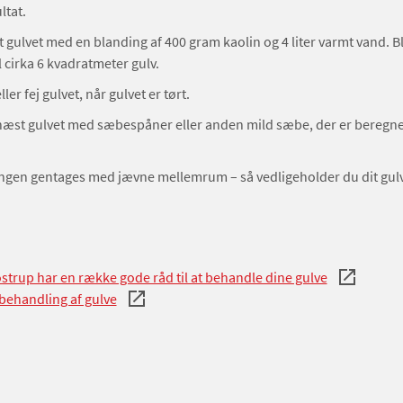
ultat.
t gulvet med en blanding af 400 gram kaolin og 4 liter varmt vand. 
l cirka 6 kvadratmeter gulv.
ler fej gulvet, når gulvet er tørt.
æst gulvet med sæbespåner eller anden mild sæbe, der er beregnet
.
gen gentages med jævne mellemrum – så vedligeholder du dit gulv
ostrup har en række gode råd til at behandle dine gulve
 behandling af gulve