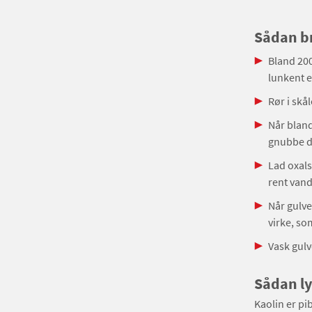
Sådan br
Bland 200
lunkent e
Rør i skål
Når bland
gnubbe de
Lad oxals
rent vand
Når gulvet
virke, so
Vask gulv
Sådan ly
Kaolin er pi