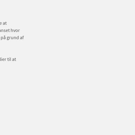
e at
anset hvor
 på grund af
er til at