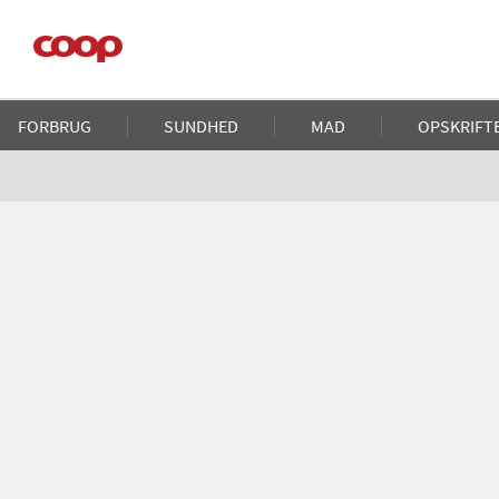
Gå
til
hovedindhold
Main
FORBRUG
SUNDHED
MAD
OPSKRIFT
navigation
Brødkrumme