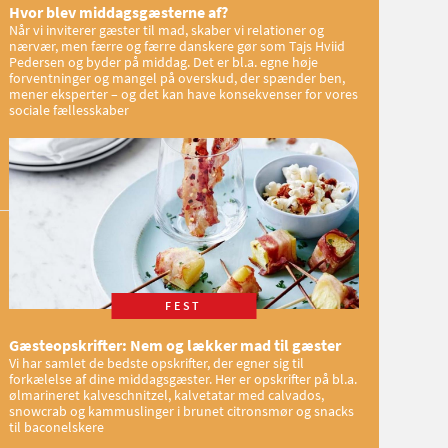
Hvor blev middagsgæsterne af?
Når vi inviterer gæster til mad, skaber vi relationer og
nærvær, men færre og færre danskere gør som Tajs Hviid
Pedersen og byder på middag. Det er bl.a. egne høje
forventninger og mangel på overskud, der spænder ben,
mener eksperter – og det kan have konsekvenser for vores
sociale fællesskaber
FEST
Gæsteopskrifter: Nem og lækker mad til gæster
Vi har samlet de bedste opskrifter, der egner sig til
forkælelse af dine middagsgæster. Her er opskrifter på bl.a.
ølmarineret kalveschnitzel, kalvetatar med calvados,
snowcrab og kammuslinger i brunet citronsmør og snacks
til baconelskere