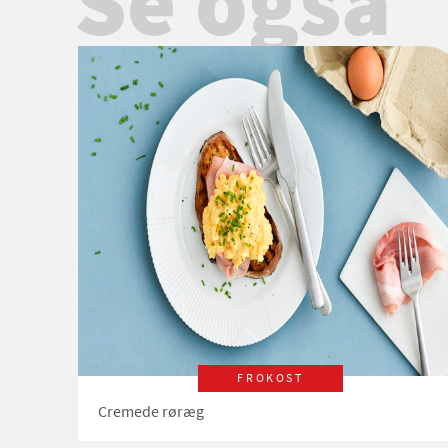
Se også
FROKOST
Cremede røræg