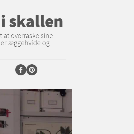
i skallen
t at overraske sine
nder æggehvide og