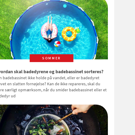
SOMMER
ordan skal badedyrene og badebassinet sorteres?
n badebassinet ikke holde på vandet, eller er badedyret
evet en slatten fornøjelse? Kan de ikke repareres, skal du
re særligt opmærksom, når du smider badebassinet eller et
dedyr ud