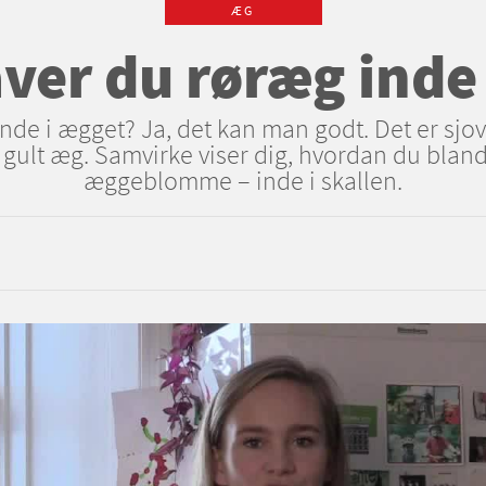
ÆG
ver du røræg inde 
de i ægget? Ja, det kan man godt. Det er sjov
 gult æg. Samvirke viser dig, hvordan du bla
æggeblomme – inde i skallen.