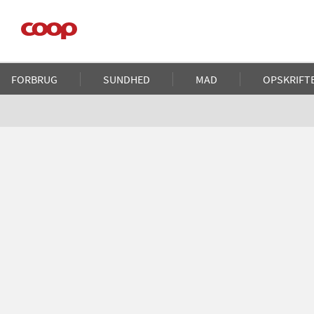
Gå
til
hovedindhold
Main
FORBRUG
SUNDHED
MAD
OPSKRIFT
navigation
Brødkrumme