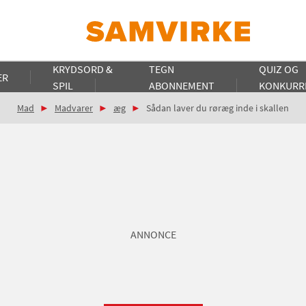
KRYDSORD &
TEGN
QUIZ OG
ER
SPIL
ABONNEMENT
KONKURR
Mad
Madvarer
æg
Sådan laver du røræg inde i skallen
ANNONCE