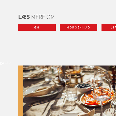
LÆS
MERE OM
ÆG
MORGENMAD
LI
gæster