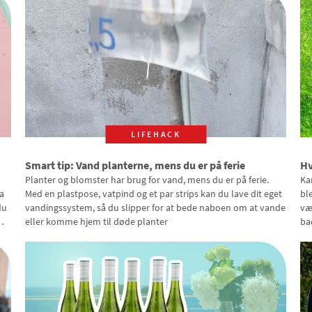
LIFEHACK
Smart tip: Vand planterne, mens du er på ferie
Hv
Planter og blomster har brug for vand, mens du er på ferie.
Ka
a
Med en plastpose, vatpind og et par strips kan du lave dit eget
bl
du
vandingssystem, så du slipper for at bede naboen om at vande
væ
eller komme hjem til døde planter
ba