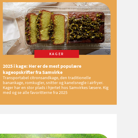
KAGER
2025 i kage: Her er de mest populære
kageopskrifter fra Samvirke
Transportabel citronsandkage, den traditionelle
banankage, romkugler, snitter og kanelsnegle i airfryer.
Kager har en stor plads i hjertet hos Samvirkes læsere. Kig
med og se alle favoritterne fra 2025