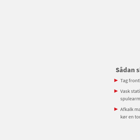
Sådan sk
Tag frontl
Vask stat
spulearme
Afkalk ma
kør en t