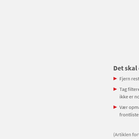
Det skal
Fjern res
Tag filte
ikke er n
Vær opmær
frontliste
(Artiklen fo