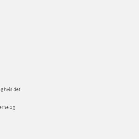
g hvis det
erne og