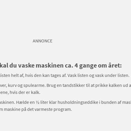
ANNONCE
al du vaske maskinen ca. 4 gange om året:
isten helt af, hvis den kan tages af. Vask listen og vask under listen.
iver, kurv og spulearme. Brug en tandstikker til at prikke kalken ud a
ne, hvis der er kalk.
skinen. Hælde en ½ liter klar husholdningseddike i bunden af mas
om maskine på det varmeste program.