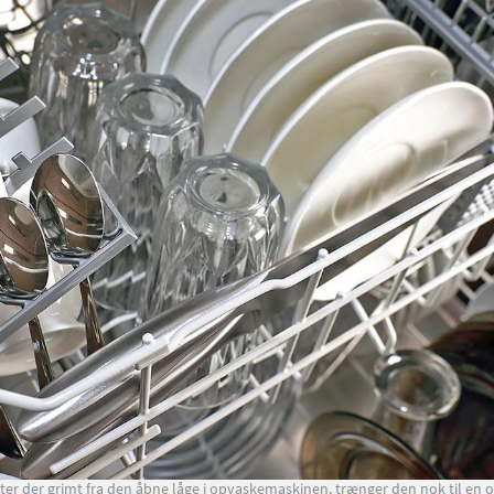
ugter der grimt fra den åbne låge i opvaskemaskinen, trænger den nok til en