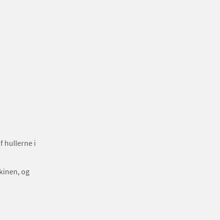
f hullerne i
kinen, og