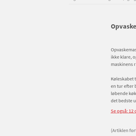
Opvaske
Opvaskemask
ikke klare, 
maskinens r
Køleskabet t
en tur efter
løbende køk
det bedste u
Se også: 12
(Artiklen fo