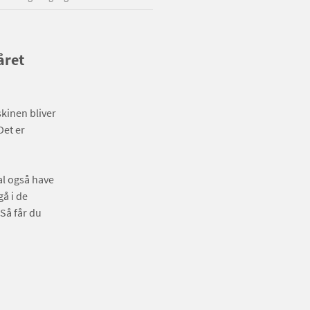
året
kinen bliver
Det er
.
al også have
å i de
Så får du