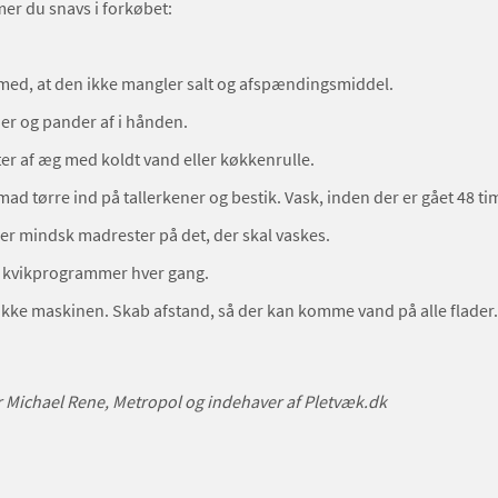
r du snavs i forkøbet:
med, at den ikke mangler salt og afspændingsmiddel.
er og pander af i hånden.
ter af æg med koldt vand eller køkkenrulle.
mad tørre ind på tallerkener og bestik. Vask, inden der er gået 48 ti
er mindsk madrester på det, der skal vaskes.
e kvikprogrammer hver gang.
ikke maskinen. Skab afstand, så der kan komme vand på alle flader.
r Michael Rene, Metropol og indehaver af Pletvæk.dk