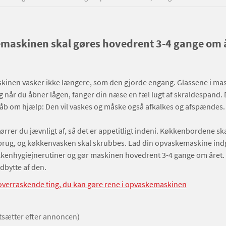
maskinen skal gøres hovedrent 3-4 gange om 
inen vasker ikke længere, som den gjorde engang. Glassene i mas
og når du åbner lågen, fanger din næse en fæl lugt af skraldespand. 
åb om hjælp: Den vil vaskes og måske også afkalkes og afspændes
ørrer du jævnligt af, så det er appetitligt indeni. Køkkenbordene sk
 brug, og køkkenvasken skal skrubbes. Lad din opvaskemaskine indg
kenhygiejnerutiner og gør maskinen hovedrent 3-4 gange om året. 
dbytte af den.
 overraskende ting, du kan gøre rene i opvaskemaskinen
rtsætter efter annoncen)