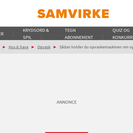
KRYDSORD &
TEGN
QUIZ OG
ER
SPIL
ABONNEMENT
KONKURR
Hus & have
Opvask
Sådan holder du opvaskemaskinen ren og 
ANNONCE