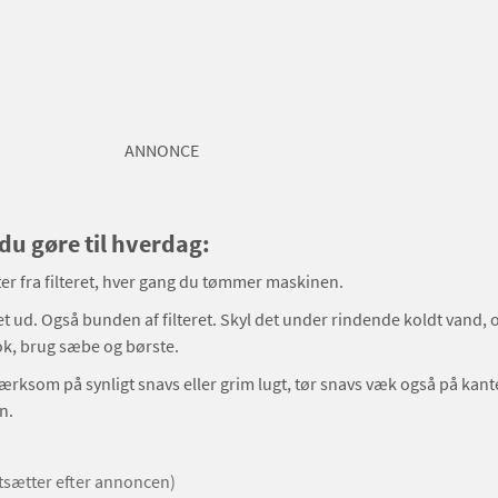
ANNONCE
 du gøre til hverdag:
ter fra filteret, hver gang du tømmer maskinen.
ret ud. Også bunden af filteret. Skyl det under rindende koldt vand, o
ok, brug sæbe og børste.
ksom på synligt snavs eller grim lugt, tør snavs væk også på kant
n.
rtsætter efter annoncen)