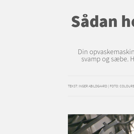
Sådan h
Din opvaskemaskine
svamp og sæbe. Hus
TEKST:
INGER ABILDGAARD
|
FOTO: COLOUR