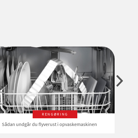
RENGØRING
Sådan undgår du flyverust i opvaskemaskinen
Behøv