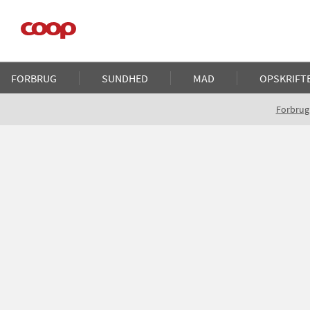
Gå
til
hovedindhold
Main
FORBRUG
SUNDHED
MAD
OPSKRIFT
navigation
Brødkrumme
Forbrug