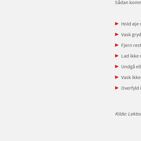
Sådan komme
Hold øje 
Vask gryd
Fjern res
Lad ikke 
Undgå ell
Vask ikk
Overfyld 
Kilde: Lekto