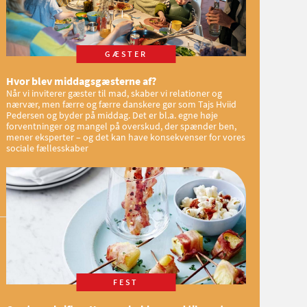
GÆSTER
Hvor blev middagsgæsterne af?
Når vi inviterer gæster til mad, skaber vi relationer og
nærvær, men færre og færre danskere gør som Tajs Hviid
Pedersen og byder på middag. Det er bl.a. egne høje
forventninger og mangel på overskud, der spænder ben,
mener eksperter – og det kan have konsekvenser for vores
sociale fællesskaber
FEST