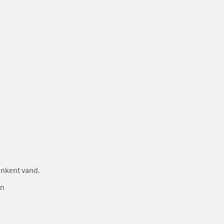
lunkent vand.
en