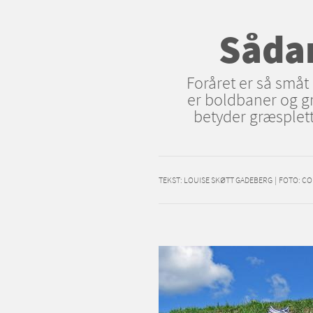
Sådan
Foråret er så småt o
er boldbaner og gr
betyder græsplet
TEKST:
LOUISE SKØTT GADEBERG
|
FOTO: C