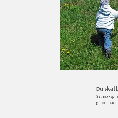
Du skal 
Salmiakspiri
gummihands