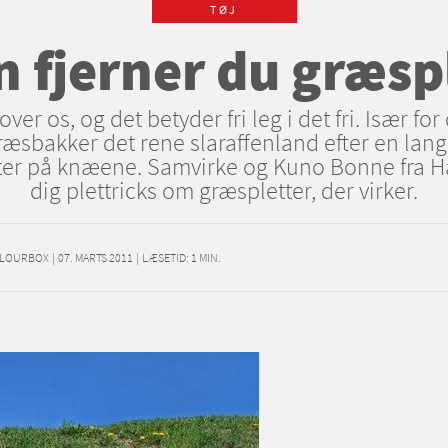
TØJ
 fjerner du græsp
ver os, og det betyder fri leg i det fri. Især fo
æsbakker det rene slaraffenland efter en lang 
ter på knæene. Samvirke og Kuno Bonne fra 
dig plettricks om græspletter, der virker.
OLOURBOX
|
07. MARTS 2011
|
LÆSETID:
1
MIN.