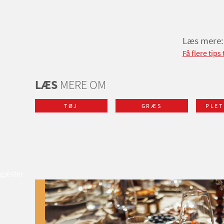
Læs mere:
Få flere tip
LÆS
MERE OM
TØJ
GRÆS
PLET
gæster