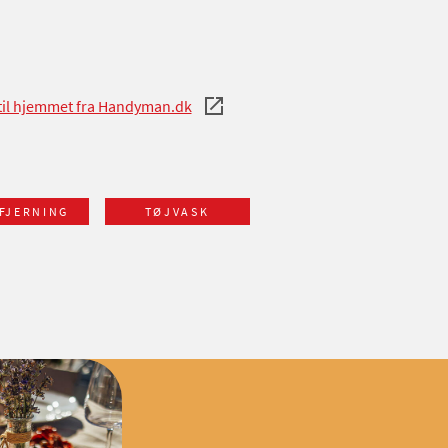
s til hjemmet fra Handyman.dk
FJERNING
TØJVASK