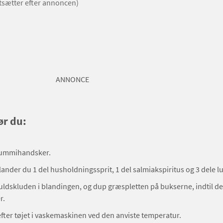
rtsætter efter annoncen)
ANNONCE
ør du:
 gummihandsker.
blander du 1 del husholdningssprit, 1 del salmiakspiritus og 3 dele 
dskluden i blandingen, og dup græspletten på bukserne, indtil d
r.
fter tøjet i vaskemaskinen ved den anviste temperatur.