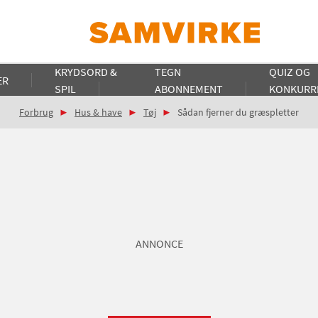
KRYDSORD &
TEGN
QUIZ OG
ER
SPIL
ABONNEMENT
KONKURR
Forbrug
Hus & have
Tøj
Sådan fjerner du græspletter
ANNONCE