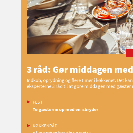
3 råd: Gør middagen med
Indkøb, oprydning og flere timer i køkkenet. Det kan 
eksperterne 3 råd til at gøre middagen med gæster 
FEST
Tø gæsterne op med en isbryder
KØKKENRÅD
Så meget spiser dine gæster