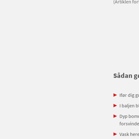
(Artiklen fo
Sådan g
Ifør dig
I baljen 
Dyp bomul
forsvinde
Vask here