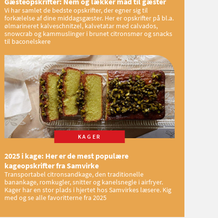
Gæsteopskrifter: Nem og lækker mad til gæster
Vi har samlet de bedste opskrifter, der egner sig til
forkælelse af dine middagsgæster. Her er opskrifter på bl.a.
ølmarineret kalveschnitzel, kalvetatar med calvados,
snowcrab og kammuslinger i brunet citronsmør og snacks
til baconelskere
KAGER
2025 i kage: Her er de mest populære
kageopskrifter fra Samvirke
Transportabel citronsandkage, den traditionelle
banankage, romkugler, snitter og kanelsnegle i airfryer.
Kager har en stor plads i hjertet hos Samvirkes læsere. Kig
med og se alle favoritterne fra 2025