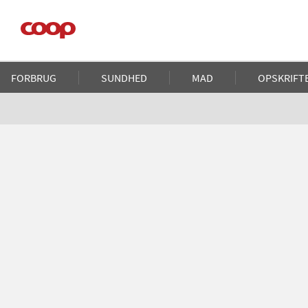
Gå
til
hovedindhold
Main
FORBRUG
SUNDHED
MAD
OPSKRIFT
navigation
Brødkrumme