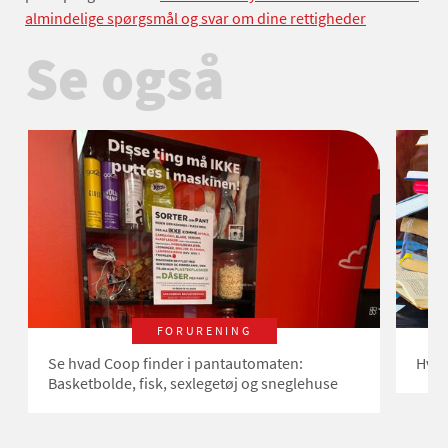
almindelige spørgsmål og svar om dine rettigheder
Se også
FORURENING
Se hvad Coop finder i pantautomaten:
Hvor
Basketbolde, fisk, sexlegetøj og sneglehuse