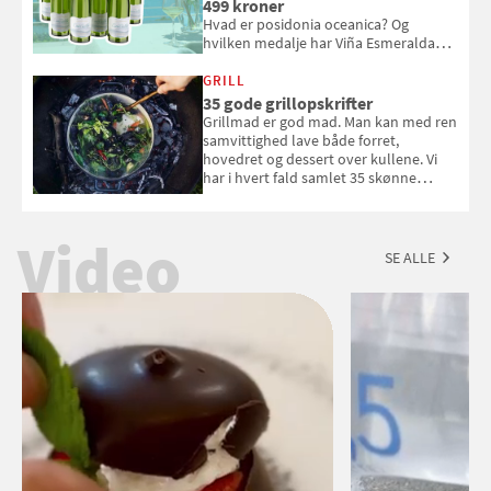
499 kroner
Hvad er posidonia oceanica? Og
hvilken medalje har Viña Esmeralda
White fået ved Mundus vini i 2026? Gæt
med i Samvirkes skønne vinquiz, hvor
GRILL
du kan vinde 6 flasker vin fra Viña
35 gode grillopskrifter
Esmeralda. Konkurrencen slutter 1.
Grillmad er god mad. Man kan med ren
september 2026.
samvittighed lave både forret,
hovedret og dessert over kullene. Vi
har i hvert fald samlet 35 skønne
forslag til en sommeraften i grillens
tegn.
Video
SE ALLE