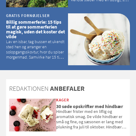
kan tage pusten fra de fleste
GRATIS FORNØJELSER
Billig sommerferie: 15 tips
til at gøre sommerferien
magisk, uden det koster det
vilde
Lav en isbar, tag bussen et ukendt
sted hen og arranger en
solopgangsskovtur, hvor du spiser
morgenmad. Samvirke har 15 tips
til, hvordan du kan have en
magisk ferie, uden at det koster
dig det vilde
REDAKTIONEN
ANBEFALER
KAGER
30 søde opskrifter med hindbær
Hindbær frister med en liflig og
aromatisk smag. De vilde hindbær er
små og fine, og sæsonen er lang med
plukning fra juli til oktober. Hindbær
kan spises direkte fra busken, eller du