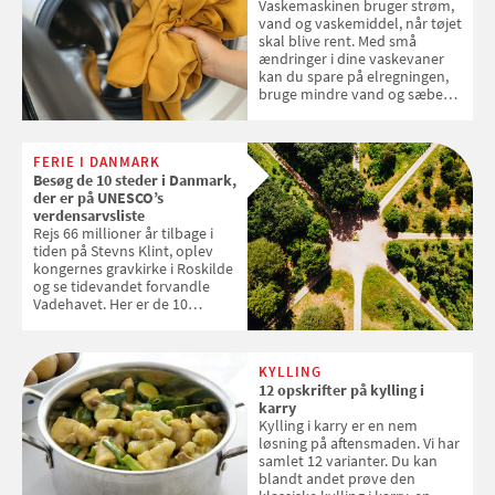
Vaskemaskinen bruger strøm,
vand og vaskemiddel, når tøjet
skal blive rent. Med små
ændringer i dine vaskevaner
kan du spare på elregningen,
bruge mindre vand og sæbe
og forlænge vaskemaskinens
levetid. Samvirke har samlet 7
enkle råd til at spare penge på
FERIE I DANMARK
tøjvasken
Besøg de 10 steder i Danmark,
der er på UNESCO’s
verdensarvsliste
Rejs 66 millioner år tilbage i
tiden på Stevns Klint, oplev
kongernes gravkirke i Roskilde
og se tidevandet forvandle
Vadehavet. Her er de 10
danske steder på UNESCO's
verdensarvsliste
KYLLING
12 opskrifter på kylling i
karry
Kylling i karry er en nem
løsning på aftensmaden. Vi har
samlet 12 varianter. Du kan
blandt andet prøve den