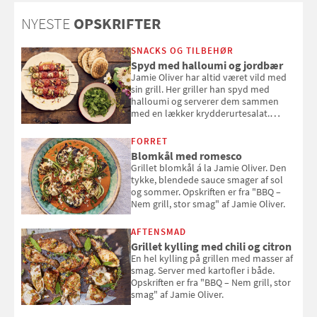
NYESTE
OPSKRIFTER
SNACKS OG TILBEHØR
Spyd med halloumi og jordbær
Jamie Oliver har altid været vild med
sin grill. Her griller han spyd med
halloumi og serverer dem sammen
med en lækker krydderurtesalat.
Opskriften er fra “BBQ – Nem grill, stor
smag" af Jamie Oliver.
FORRET
Blomkål med romesco
Grillet blomkål á la Jamie Oliver. Den
tykke, blendede sauce smager af sol
og sommer. Opskriften er fra "BBQ –
Nem grill, stor smag" af Jamie Oliver.
AFTENSMAD
Grillet kylling med chili og citron
En hel kylling på grillen med masser af
smag. Server med kartofler i både.
Opskriften er fra "BBQ – Nem grill, stor
smag" af Jamie Oliver.