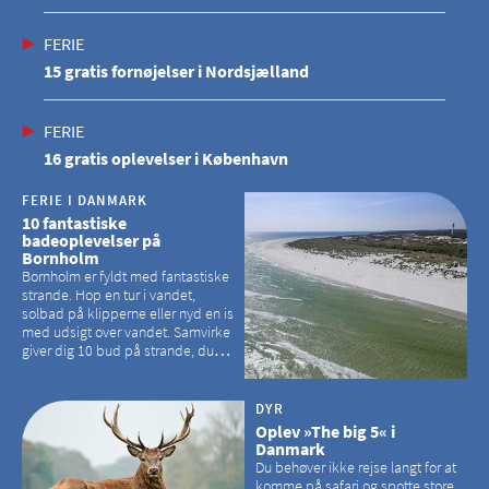
FERIE
15 gratis fornøjelser i Nordsjælland
FERIE
16 gratis oplevelser i København
FERIE I DANMARK
10 fantastiske
badeoplevelser på
Bornholm
Bornholm er fyldt med fantastiske
strande. Hop en tur i vandet,
solbad på klipperne eller nyd en is
med udsigt over vandet. Samvirke
giver dig 10 bud på strande, du
kan besøge på Bornholm
DYR
Oplev »The big 5« i
Danmark
Du behøver ikke rejse langt for at
komme på safari og spotte store,