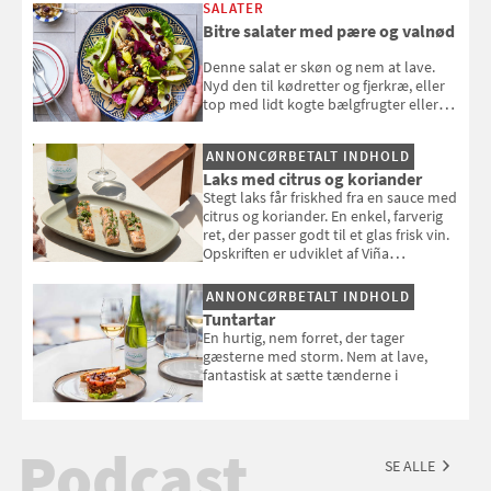
SALATER
Bitre salater med pære og valnød
Denne salat er skøn og nem at lave.
Nyd den til kødretter og fjerkræ, eller
top med lidt kogte bælgfrugter eller
en rest kylling, og nyd den som et let,
selvstændigt måltid. Opskriften er fra
ANNONCØRBETALT INDHOLD
Louisa Lorangs kogebog "Salat".
Laks med citrus og koriander
Stegt laks får friskhed fra en sauce med
citrus og koriander. En enkel, farverig
ret, der passer godt til et glas frisk vin.
Opskriften er udviklet af Viña
Esmeralda.
ANNONCØRBETALT INDHOLD
Tuntartar
En hurtig, nem forret, der tager
gæsterne med storm. Nem at lave,
fantastisk at sætte tænderne i
Podcast
SE ALLE