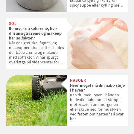
klassiske kylling i karry, en
spicy suppe eller kylling med
kokosris. Velbekomme!
SOL
Behøver du solcreme, hvis
din ansigtscreme og makeup
har solfaktor?
Når ansigtet skal fugtes, og
makeuppen skal sættes, findes
der både creme og makeup
med solfaktor. Vi har spurgt
overlæge på Videncenter for
Hudkræft, Stine Regin Wiegell,
om ansigtscreme og makeup
med SPF kan erstatte
NABOER
solcreme, når man bevæger
Hvor meget må din nabo støje
sig ud i solen
i haven?
Kan du med loven i hånden
bede din nabo om at stoppe
motorsaven om morgenen
eller skrue ned for musikken
ved festen om natten? Få svar
her