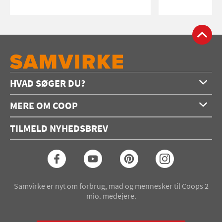
HVAD SØGER DU?
Forside
MERE OM COOP
Opskrifter
Om os
Konkurrencer
TILMELD NYHEDSBREV
Annoncering
Podcast
Coop.dk
Video
Coop medlem
Arkiv
Seneste Samvirke-magasin
Samvirke er nyt om forbrug, mad og mennesker til Coops 2
mio. medejere.