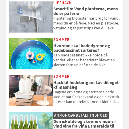
kan bruge dine hindbær i alt fra
LIFEHACK
bagværk og salater til is og syltning.
Smart tip: Vand planterne, mens
du er på ferie
Planter og blomster har brug for vand,
mens du er på ferie. Med en plastpose,
vatpind og et par strips kan du lave dit
eget vandingssystem, så du slipper for
at bede naboen om at vande eller
SOMMER
komme hjem til døde planter
Hvordan skal badedyrene og
badebassinet sorteres?
Kan badebassinet ikke holde på
vandet, eller er badedyret blevet en
slatten fornøjelse? Kan de ikke
repareres, skal du være særligt
opmærksom, når du smider
SOMMER
badebassinet eller et badedyr ud
Hack til hedebølgen: Lav dit eget
klimaanlæg
Dagene er varme og nætterne hede.
Med et par flasker vand og en elektrisk
blæser kan du relativt nemt fået koldt
pust, når der er varmt ude og inde. Klik
og se, hvordan du gør
ANNONCØRBETALT INDHOLD
Den iskolde og skønne vinquiz -
vind vine fra Viña Esmeralda til