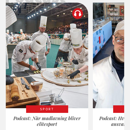
SPORT
Podcast: Når madlavning bliver
Podcast: Hvad
elitesport
ansvarli