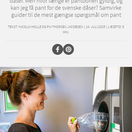
dåser. Men hvor længe er pantbonen gyldig, og
kan jeg få pant for de svenske dåser? Samvirke
guider til de mest gængse spørgsmål om pant
TEKST:
NICOLAI HOLLE OG PIA THORSEN JACOBSEN
|
14. JULI 2025
|
LÆSETID:
5
MIN.