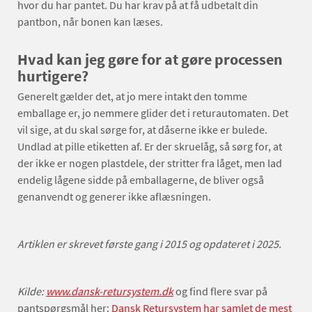
hvor du har pantet. Du har krav på at få udbetalt din
pantbon, når bonen kan læses.
Hvad kan jeg gøre for at gøre processen
hurtigere?
Generelt gælder det, at jo mere intakt den tomme
emballage er, jo nemmere glider det i returautomaten. Det
vil sige, at du skal sørge for, at dåserne ikke er bulede.
Undlad at pille etiketten af. Er der skruelåg, så sørg for, at
der ikke er nogen plastdele, der stritter fra låget, men lad
endelig lågene sidde på emballagerne, de bliver også
genanvendt og generer ikke aflæsningen.
Artiklen er skrevet første gang i 2015 og opdateret i 2025.
Kilde:
www.dansk-retursystem.dk
og find flere svar på
pantspørgsmål her:
Dansk Retursystem har samlet de mest