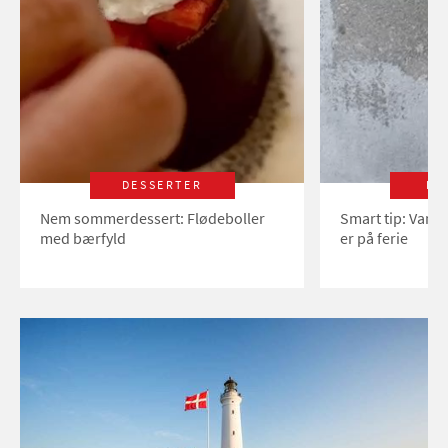
DESSERTER
LI
Nem sommerdessert: Flødeboller
Smart tip: Vand
med bærfyld
er på ferie