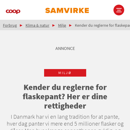
Gå
til
hovedindhold
Brødkrumme
Main
Forbrug
Klima & natur
Miljø
Kender du reglerne for flaskepan
navigation
ANNONCE
MILJØ
Kender du reglerne for
flaskepant? Her er dine
rettigheder
I Danmark har vi en lang tradition for at pante,
hver dag panter vi mere end 5 millioner flasker og