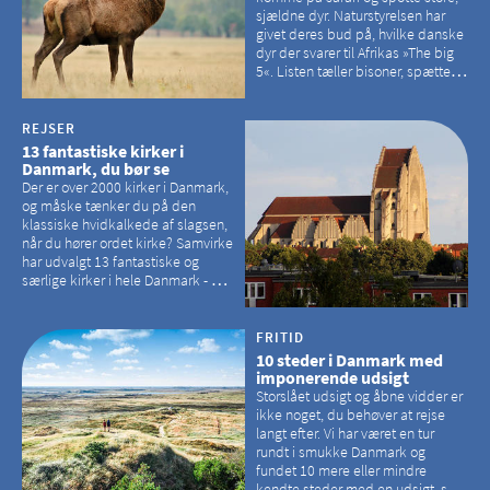
sjældne dyr. Naturstyrelsen har
givet deres bud på, hvilke danske
dyr der svarer til Afrikas »The big
5«. Listen tæller bisoner, spættede
sæler, vilde heste, krondyr og
havørne.
REJSER
13 fantastiske kirker i
Danmark, du bør se
Der er over 2000 kirker i Danmark,
og måske tænker du på den
klassiske hvidkalkede af slagsen,
når du hører ordet kirke? Samvirke
har udvalgt 13 fantastiske og
særlige kirker i hele Danmark - og
der er langt mellem den klassiske,
hvidkalkede kirke. Se et bud på,
hvilke kirker, der er en omvej værd
FRITID
10 steder i Danmark med
imponerende udsigt
Storslået udsigt og åbne vidder er
ikke noget, du behøver at rejse
langt efter. Vi har været en tur
rundt i smukke Danmark og
fundet 10 mere eller mindre
kendte steder med en udsigt, som