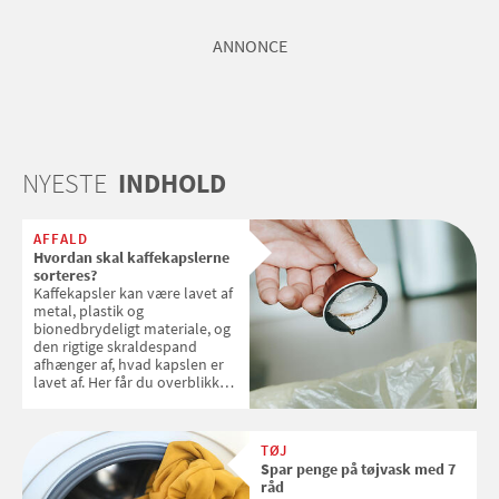
ANNONCE
NYESTE
INDHOLD
AFFALD
Hvordan skal kaffekapslerne
sorteres?
Kaffekapsler kan være lavet af
metal, plastik og
bionedbrydeligt materiale, og
den rigtige skraldespand
afhænger af, hvad kapslen er
lavet af. Her får du overblikket
over, hvordan kaffekapslerne
skal sorteres
TØJ
Spar penge på tøjvask med 7
råd