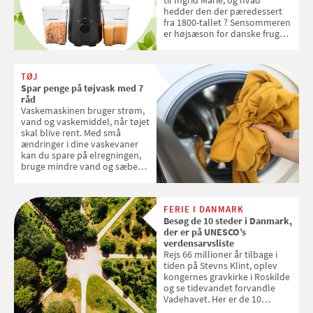
hedder den der pæredessert
fra 1800-tallet ? Sensommeren
er højsæson for danske fruger,
og lige nu kan du stemme om
dine danske og lokale
favoritter. Det fejrer Samvirke
TØJ
med en quiz om alt det danske
Spar penge på tøjvask med 7
frugt, vi elsker. Konkurrencen
råd
slutter fredag d. 18. september
Vaskemaskinen bruger strøm,
2026
vand og vaskemiddel, når tøjet
skal blive rent. Med små
ændringer i dine vaskevaner
kan du spare på elregningen,
bruge mindre vand og sæbe
og forlænge vaskemaskinens
levetid. Samvirke har samlet 7
enkle råd til at spare penge på
FERIE I DANMARK
tøjvasken
Besøg de 10 steder i Danmark,
der er på UNESCO’s
verdensarvsliste
Rejs 66 millioner år tilbage i
tiden på Stevns Klint, oplev
kongernes gravkirke i Roskilde
og se tidevandet forvandle
Vadehavet. Her er de 10
danske steder på UNESCO's