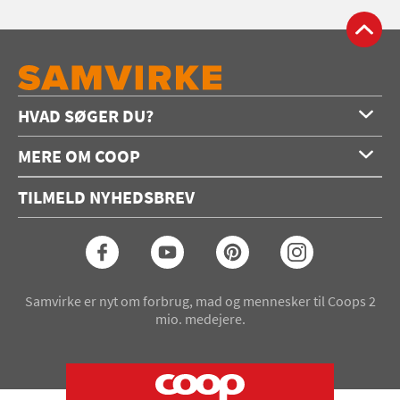
HVAD SØGER DU?
Forside
MERE OM COOP
Opskrifter
Om os
Konkurrencer
TILMELD NYHEDSBREV
Annoncering
Podcast
Coop.dk
Video
Coop medlem
Arkiv
Seneste Samvirke-magasin
Samvirke er nyt om forbrug, mad og mennesker til Coops 2
mio. medejere.