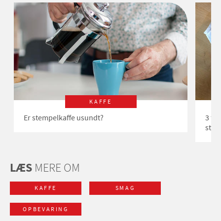
KAFFE
Er stempelkaffe usundt?
3 fi
strø
LÆS
MERE OM
KAFFE
SMAG
OPBEVARING