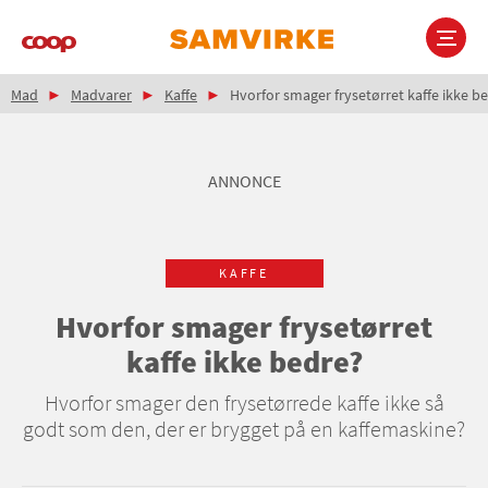
Gå
til
hovedindhold
Brødkrumme
Main
Mad
Madvarer
Kaffe
Hvorfor smager frysetørret kaffe ikke b
navigation
ANNONCE
KAFFE
Hvorfor smager frysetørret
kaffe ikke bedre?
Hvorfor smager den frysetørrede kaffe ikke så
godt som den, der er brygget på en kaffemaskine?