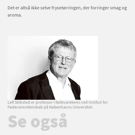
Det er altså ikke selve frysetørringen, der forringer smag og
aroma.
Leif Skibsted er professor i fødevarekemi ved Institut for
Fødevarevidenskab på Københavns Universitet.
Se også