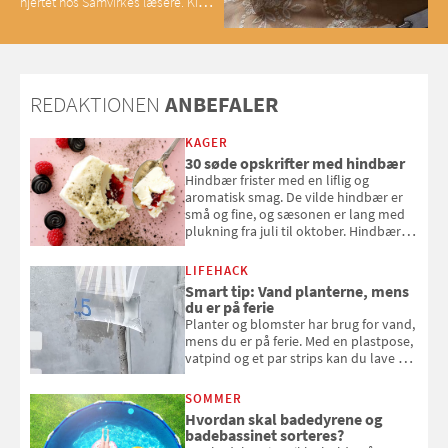
hjertet hos Samvirkes læsere. Kig
med og se alle favoritterne fra
2025
REDAKTIONEN
ANBEFALER
KAGER
30 søde opskrifter med hindbær
Hindbær frister med en liflig og
aromatisk smag. De vilde hindbær er
små og fine, og sæsonen er lang med
plukning fra juli til oktober. Hindbær
kan spises direkte fra busken, eller du
kan bruge dine hindbær i alt fra
LIFEHACK
bagværk og salater til is og syltning.
Smart tip: Vand planterne, mens
du er på ferie
Planter og blomster har brug for vand,
mens du er på ferie. Med en plastpose,
vatpind og et par strips kan du lave dit
eget vandingssystem, så du slipper for
at bede naboen om at vande eller
SOMMER
komme hjem til døde planter
Hvordan skal badedyrene og
badebassinet sorteres?