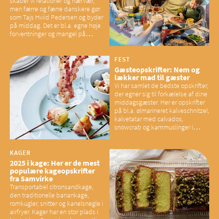
skaber vi relationer og nærvær,
men færre og færre danskere gør
som Tajs Hviid Pedersen og byder
på middag. Det er bl.a. egne høje
forventninger og mangel på
overskud, der spænder ben,
mener eksperter – og det kan
have konsekvenser for vores
FEST
sociale fællesskaber
Gæsteopskrifter: Nem og
lækker mad til gæster
Vi har samlet de bedste opskrifter,
der egner sig til forkælelse af dine
middagsgæster. Her er opskrifter
på bl.a. ølmarineret kalveschnitzel,
kalvetatar med calvados,
snowcrab og kammuslinger i
brunet citronsmør og snacks til
baconelskere
KAGER
2025 i kage: Her er de mest
populære kageopskrifter
fra Samvirke
Transportabel citronsandkage,
den traditionelle banankage,
romkugler, snitter og kanelsnegle i
airfryer. Kager har en stor plads i