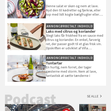
Denne salat er skøn og nem at lave.
Nyd den til kødretter og fjerkræ, eller
top med lidt kogte bælgfrugter eller
en rest kylling, og nyd den som et let,
selvstændigt måltid. Opskriften er fra
ANNONCØRBETALT INDHOLD
Louisa Lorangs kogebog "Salat".
Laks med citrus og koriander
Stegt laks får friskhed fra en sauce med
citrus og koriander. En enkel, farverig
ret, der passer godt til et glas frisk vin.
Opskriften er udviklet af Viña
Esmeralda.
ANNONCØRBETALT INDHOLD
Tuntartar
En hurtig, nem forret, der tager
gæsterne med storm. Nem at lave,
fantastisk at sætte tænderne i
Podcast
SE ALLE