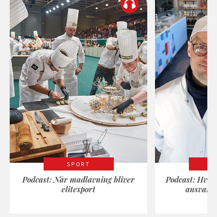
SPORT
Podcast: Når madlavning bliver
Podcast: Hvad
elitesport
ansvarli