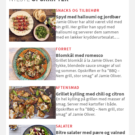
SNACKS OG TILBEHØR
Spyd med halloumi og jordbær
Jamie Oliver har altid været vild med
sin grill. Her griller han spyd med
halloumi og serverer dem sammen
med en lækker krydderurtesalat.
Opskriften er fra “BBQ – Nem grill, stor
smag" af Jamie Oliver.
FORRET
Blomkål med romesco
Grillet blomkål á la Jamie Oliver. Den
tykke, blendede sauce smager af sol
og sommer. Opskriften er fra "BBQ –
Nem grill, stor smag" af Jamie Oliver.
AFTENSMAD
Grillet kylling med chili og citron
En hel kylling på grillen med masser af
smag. Server med kartofler i både.
Opskriften er fra "BBQ – Nem grill, stor
smag" af Jamie Oliver.
SALATER
Bitre salater med pære og valnød