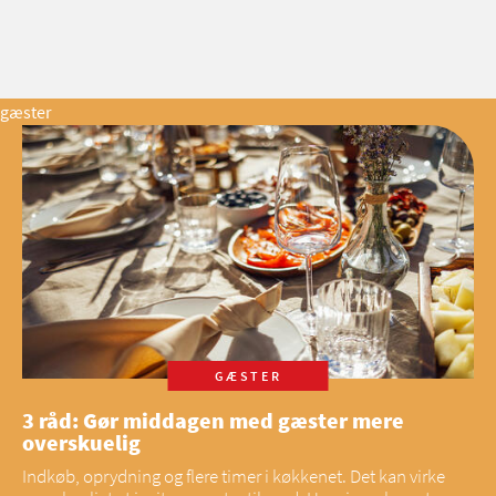
gæster
GÆSTER
3 råd: Gør middagen med gæster mere
overskuelig
Indkøb, oprydning og flere timer i køkkenet. Det kan virke