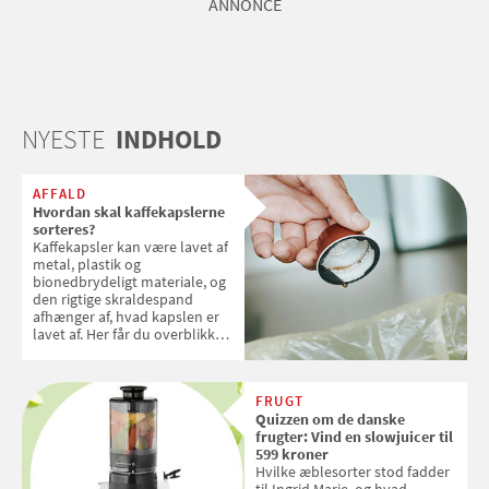
ANNONCE
NYESTE
INDHOLD
AFFALD
Hvordan skal kaffekapslerne
sorteres?
Kaffekapsler kan være lavet af
metal, plastik og
bionedbrydeligt materiale, og
den rigtige skraldespand
afhænger af, hvad kapslen er
lavet af. Her får du overblikket
over, hvordan kaffekapslerne
skal sorteres
FRUGT
Quizzen om de danske
frugter: Vind en slowjuicer til
599 kroner
Hvilke æblesorter stod fadder
til Ingrid Marie, og hvad