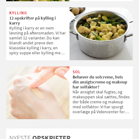
verdensarvsliste
KYLLING
12 opskrifter på kylling i
karry
Kylling i karry er en nem
løsning på aftensmaden. Vi har
samlet 12 varianter. Du kan
blandt andet prøve den
klassiske kylling i karry, en
spicy suppe eller kylling med
kokosris. Velbekomme!
SOL
Behøver du solcreme, hvis
din ansigtscreme og makeup
har solfaktor?
Når ansigtet skal fugtes, og
makeuppen skal sættes, findes
der både creme og makeup
med solfaktor. Vi har spurgt
overlæge på Videncenter for
Hudkræft, Stine Regin Wiegell,
om ansigtscreme og makeup
med SPF kan erstatte
solcreme, når man bevæger
NYESTE
OPSKRIFTER
sig ud i solen