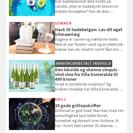
Kan badebassinet ikke holde på
vandet, eller er badedyret blevet en
slatten fornøjelse? Kan de ikke
repareres, skal du være særligt
opmærksom, når du smider
SOMMER
badebassinet eller et badedyr ud
Hack til hedebølgen: Lav dit eget
klimaanlæg
Dagene er varme og nætterne hede.
Med et par flasker vand og en elektrisk
blæser kan du relativt nemt fået koldt
pust, når der er varmt ude og inde. Klik
og se, hvordan du gør
ANNONCØRBETALT INDHOLD
Den iskolde og skønne vinquiz -
vind vine fra Viña Esmeralda til
499 kroner
Hvad er posidonia oceanica? Og
hvilken medalje har Viña Esmeralda
White fået ved Mundus vini i 2026? Gæt
med i Samvirkes skønne vinquiz, hvor
GRILL
du kan vinde 6 flasker vin fra Viña
35 gode grillopskrifter
Esmeralda. Konkurrencen slutter 1.
Grillmad er god mad. Man kan med ren
september 2026.
samvittighed lave både forret,
hovedret og dessert over kullene. Vi
har i hvert fald samlet 35 skønne
forslag til en sommeraften i grillens