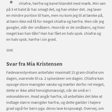
chiafrø, hørfrø og kanel blandet med mælk. Min søn
på 3 et halvt år har smagt det, og han elsker det. Jeg laver
en mindre portion til ham, men nu kom jeg til at tænke på,
at børn ikke må få for meget chiafrø og hørfrø. Men når jeg
googler, står der småbørn. Hvornår er de småbørn, og hvor
meget kan han tåle? Han har fået en halv spsk. chiafrø og
en halv spsk. hørfrø i sin grød.
SINE
Svar fra Mia Kristensen
Fødevarestyrelsen anbefaler maximalt 15 gram chiafrø om
dagen, svarende til ca. 2 spiseskeer om dagen. Chiafrø kan
opsuge store mængder væske og mætter derfor ret meget,
dette er ikke altid hensigtsmæssigt, når de små er i
voksealderen. Hvad angår hørfrø, så anbefales det ikke at
indtage større mængder hørfrø, og dette gælder i højere
grad også for børn pga. deres lave kropsvægt. Overvej, om