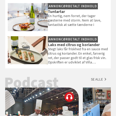
selvstændigt måltid. Opskriften er fra
ANNONCØRBETALT INDHOLD
Louisa Lorangs kogebog "Salat".
Tuntartar
En hurtig, nem forret, der tager
gæsterne med storm. Nem at lave,
fantastisk at sætte tænderne i
ANNONCØRBETALT INDHOLD
Laks med citrus og koriander
Stegt laks får friskhed fra en sauce med
citrus og koriander. En enkel, farverig
ret, der passer godt til et glas frisk vin.
Opskriften er udviklet af Viña
Esmeralda.
Podcast
SE ALLE