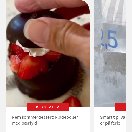
DESSERTER
LI
Nem sommerdessert: Flødeboller
Smart tip: Vand
med bærfyld
er på ferie