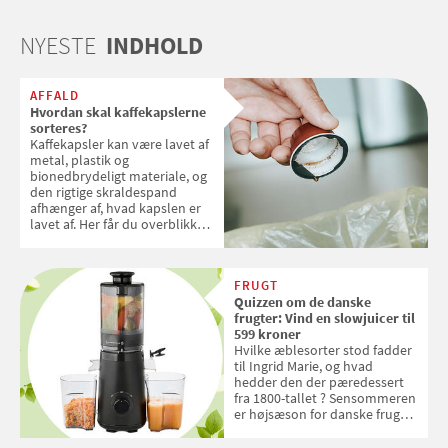
NYESTE
INDHOLD
AFFALD
Hvordan skal kaffekapslerne
sorteres?
Kaffekapsler kan være lavet af
metal, plastik og
bionedbrydeligt materiale, og
den rigtige skraldespand
afhænger af, hvad kapslen er
lavet af. Her får du overblikket
over, hvordan kaffekapslerne
skal sorteres
FRUGT
Quizzen om de danske
frugter: Vind en slowjuicer til
599 kroner
Hvilke æblesorter stod fadder
til Ingrid Marie, og hvad
hedder den der pæredessert
fra 1800-tallet ? Sensommeren
er højsæson for danske fruger,
og lige nu kan du stemme om
dine danske og lokale