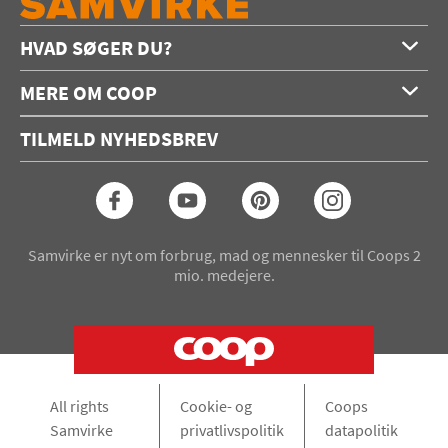
HVAD SØGER DU?
Forside
MERE OM COOP
Opskrifter
Om os
Konkurrencer
TILMELD NYHEDSBREV
Annoncering
Podcast
Coop.dk
Video
Coop medlem
Arkiv
Seneste Samvirke-magasin
Samvirke er nyt om forbrug, mad og mennesker til Coops 2
mio. medejere.
All rights
Cookie- og
Coops
Samvirke
privatlivspolitik
datapolitik