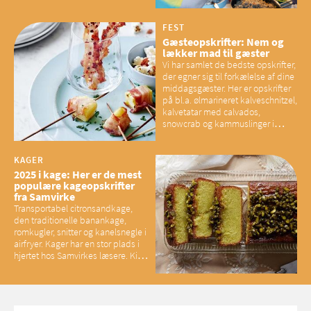
overskud, der spænder ben,
mener eksperter – og det kan
have konsekvenser for vores
FEST
sociale fællesskaber
Gæsteopskrifter: Nem og
lækker mad til gæster
Vi har samlet de bedste opskrifter,
der egner sig til forkælelse af dine
middagsgæster. Her er opskrifter
på bl.a. ølmarineret kalveschnitzel,
kalvetatar med calvados,
snowcrab og kammuslinger i
brunet citronsmør og snacks til
baconelskere
KAGER
2025 i kage: Her er de mest
populære kageopskrifter
fra Samvirke
Transportabel citronsandkage,
den traditionelle banankage,
romkugler, snitter og kanelsnegle i
airfryer. Kager har en stor plads i
hjertet hos Samvirkes læsere. Kig
med og se alle favoritterne fra
2025