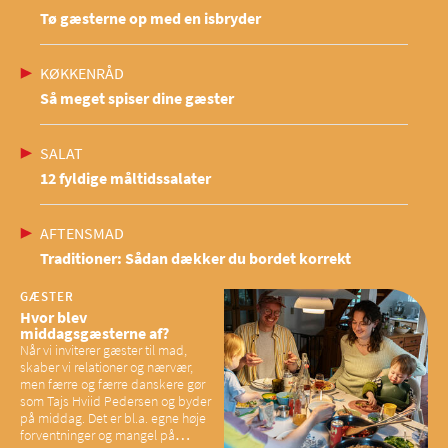
Tø gæsterne op med en isbryder
KØKKENRÅD
Så meget spiser dine gæster
SALAT
12 fyldige måltidssalater
AFTENSMAD
Traditioner: Sådan dækker du bordet korrekt
GÆSTER
Hvor blev
middagsgæsterne af?
Når vi inviterer gæster til mad,
skaber vi relationer og nærvær,
men færre og færre danskere gør
som Tajs Hviid Pedersen og byder
på middag. Det er bl.a. egne høje
forventninger og mangel på