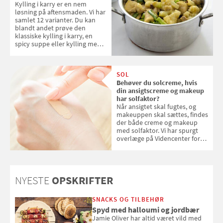
Kylling i karry er en nem
løsning på aftensmaden. Vi har
samlet 12 varianter. Du kan
blandt andet prøve den
klassiske kylling i karry, en
spicy suppe eller kylling med
kokosris. Velbekomme!
SOL
Behøver du solcreme, hvis
din ansigtscreme og makeup
har solfaktor?
Når ansigtet skal fugtes, og
makeuppen skal sættes, findes
der både creme og makeup
med solfaktor. Vi har spurgt
overlæge på Videncenter for
Hudkræft, Stine Regin Wiegell,
om ansigtscreme og makeup
med SPF kan erstatte
solcreme, når man bevæger
NYESTE
OPSKRIFTER
sig ud i solen
SNACKS OG TILBEHØR
Spyd med halloumi og jordbær
Jamie Oliver har altid været vild med