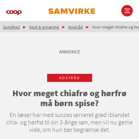
Gå
til
hovedindhold
Brødkrumme
Main
Sundhed
Kost & ernæring
Kostråd
Hvor meget chiafrø og hø
navigation
ANNONCE
KOSTRÅD
Hvor meget chiafrø og hørfrø
må børn spise?
En læser har med succes serveret grød iblandet
chia- og hørfrø til sin 3-årige søn, men vil nu gerne
vide, om hun bør begrænse det.