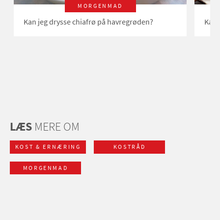
MORGENMAD
Kan jeg drysse chiafrø på havregrøden?
Kan 
LÆS
MERE OM
KOST & ERNÆRING
KOSTRÅD
MORGENMAD