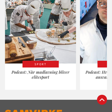
SPORT
Podcast: Når madlavning bliver
Podcast: Hvad
elitesport
ansvarli