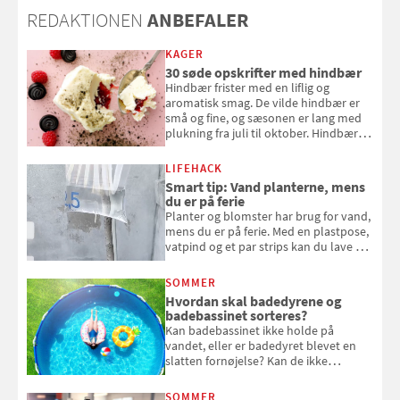
REDAKTIONEN
ANBEFALER
KAGER
30 søde opskrifter med hindbær
Hindbær frister med en liflig og
aromatisk smag. De vilde hindbær er
små og fine, og sæsonen er lang med
plukning fra juli til oktober. Hindbær
kan spises direkte fra busken, eller du
kan bruge dine hindbær i alt fra
LIFEHACK
bagværk og salater til is og syltning.
Smart tip: Vand planterne, mens
du er på ferie
Planter og blomster har brug for vand,
mens du er på ferie. Med en plastpose,
vatpind og et par strips kan du lave dit
eget vandingssystem, så du slipper for
at bede naboen om at vande eller
SOMMER
komme hjem til døde planter
Hvordan skal badedyrene og
badebassinet sorteres?
Kan badebassinet ikke holde på
vandet, eller er badedyret blevet en
slatten fornøjelse? Kan de ikke
repareres, skal du være særligt
opmærksom, når du smider
SOMMER