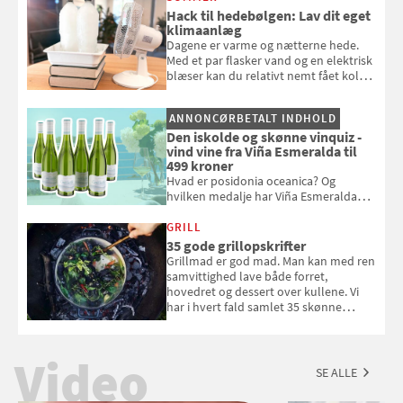
badebassinet eller et badedyr ud
Hack til hedebølgen: Lav dit eget
klimaanlæg
Dagene er varme og nætterne hede.
Med et par flasker vand og en elektrisk
blæser kan du relativt nemt fået koldt
pust, når der er varmt ude og inde. Klik
og se, hvordan du gør
ANNONCØRBETALT INDHOLD
Den iskolde og skønne vinquiz -
vind vine fra Viña Esmeralda til
499 kroner
Hvad er posidonia oceanica? Og
hvilken medalje har Viña Esmeralda
White fået ved Mundus vini i 2026? Gæt
med i Samvirkes skønne vinquiz, hvor
GRILL
du kan vinde 6 flasker vin fra Viña
35 gode grillopskrifter
Esmeralda. Konkurrencen slutter 1.
Grillmad er god mad. Man kan med ren
september 2026.
samvittighed lave både forret,
hovedret og dessert over kullene. Vi
har i hvert fald samlet 35 skønne
forslag til en sommeraften i grillens
tegn.
Video
SE ALLE