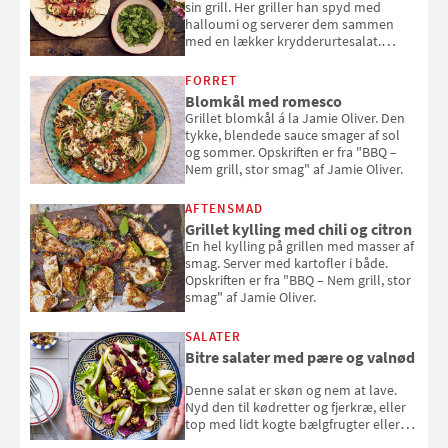
sin grill. Her griller han spyd med
halloumi og serverer dem sammen
med en lækker krydderurtesalat.
Opskriften er fra “BBQ – Nem grill, stor
smag" af Jamie Oliver.
FORRET
Blomkål med romesco
Grillet blomkål á la Jamie Oliver. Den
tykke, blendede sauce smager af sol
og sommer. Opskriften er fra "BBQ –
Nem grill, stor smag" af Jamie Oliver.
AFTENSMAD
Grillet kylling med chili og citron
En hel kylling på grillen med masser af
smag. Server med kartofler i både.
Opskriften er fra "BBQ – Nem grill, stor
smag" af Jamie Oliver.
SALATER
Bitre salater med pære og valnød
Denne salat er skøn og nem at lave.
Nyd den til kødretter og fjerkræ, eller
top med lidt kogte bælgfrugter eller
en rest kylling, og nyd den som et let,