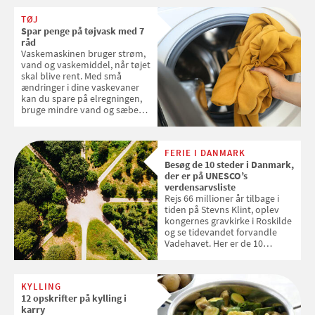
favoritter. Det fejrer Samvirke
TØJ
med en quiz om alt det danske
Spar penge på tøjvask med 7
frugt, vi elsker. Konkurrencen
råd
slutter fredag d. 18. september
Vaskemaskinen bruger strøm,
2026
vand og vaskemiddel, når tøjet
skal blive rent. Med små
ændringer i dine vaskevaner
kan du spare på elregningen,
bruge mindre vand og sæbe
og forlænge vaskemaskinens
levetid. Samvirke har samlet 7
enkle råd til at spare penge på
FERIE I DANMARK
tøjvasken
Besøg de 10 steder i Danmark,
der er på UNESCO’s
verdensarvsliste
Rejs 66 millioner år tilbage i
tiden på Stevns Klint, oplev
kongernes gravkirke i Roskilde
og se tidevandet forvandle
Vadehavet. Her er de 10
danske steder på UNESCO's
verdensarvsliste
KYLLING
12 opskrifter på kylling i
karry