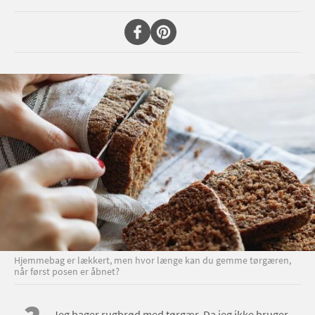
Hjemmebag er lækkert, men hvor længe kan du gemme tørgæren,
når først posen er åbnet?
Jeg bager rugbrød med tørgær. Da jeg ikke bruger