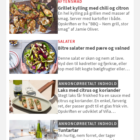
AFTENSMAD
Grillet kylling med chili og citron
En hel kylling på grillen med masser af
smag. Server med kartofler i både.
Opskriften er fra "BBQ – Nem grill, stor
smag" af Jamie Oliver.
SALATER
Bitre salater med pære og valnød
Denne salat er skøn og nem at lave.
Nyd den til kødretter og fjerkræ, eller
top med lidt kogte bælgfrugter eller
en rest kylling, og nyd den som et let,
selvstændigt måltid. Opskriften er fra
ANNONCØRBETALT INDHOLD
Louisa Lorangs kogebog "Salat".
Laks med citrus og koriander
Stegt laks får friskhed fra en sauce med
citrus og koriander. En enkel, farverig
ret, der passer godt til et glas frisk vin.
Opskriften er udviklet af Viña
Esmeralda.
ANNONCØRBETALT INDHOLD
Tuntartar
En hurtig, nem forret, der tager