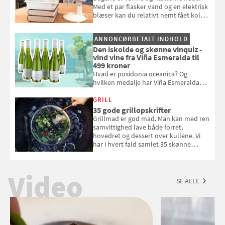
Med et par flasker vand og en elektrisk
blæser kan du relativt nemt fået koldt
pust, når der er varmt ude og inde. Klik
og se, hvordan du gør
ANNONCØRBETALT INDHOLD
Den iskolde og skønne vinquiz -
vind vine fra Viña Esmeralda til
499 kroner
Hvad er posidonia oceanica? Og
hvilken medalje har Viña Esmeralda
White fået ved Mundus vini i 2026? Gæt
med i Samvirkes skønne vinquiz, hvor
GRILL
du kan vinde 6 flasker vin fra Viña
35 gode grillopskrifter
Esmeralda. Konkurrencen slutter 1.
Grillmad er god mad. Man kan med ren
september 2026.
samvittighed lave både forret,
hovedret og dessert over kullene. Vi
har i hvert fald samlet 35 skønne
forslag til en sommeraften i grillens
tegn.
Video
SE ALLE