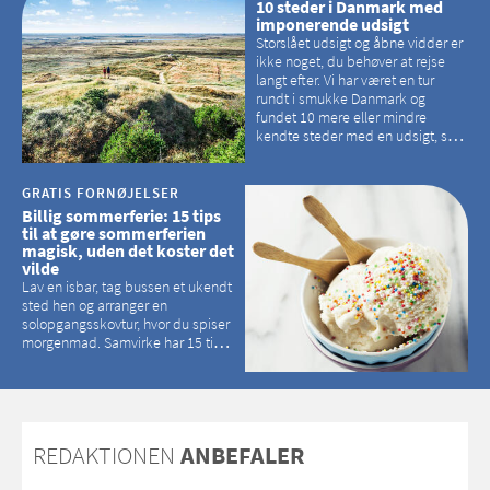
10 steder i Danmark med
imponerende udsigt
Storslået udsigt og åbne vidder er
ikke noget, du behøver at rejse
langt efter. Vi har været en tur
rundt i smukke Danmark og
fundet 10 mere eller mindre
kendte steder med en udsigt, som
kan tage pusten fra de fleste
GRATIS FORNØJELSER
Billig sommerferie: 15 tips
til at gøre sommerferien
magisk, uden det koster det
vilde
Lav en isbar, tag bussen et ukendt
sted hen og arranger en
solopgangsskovtur, hvor du spiser
morgenmad. Samvirke har 15 tips
til, hvordan du kan have en
magisk ferie, uden at det koster
dig det vilde
REDAKTIONEN
ANBEFALER