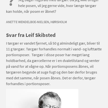
?
hele posen, vil jeg gerne vide, hvor længe tørgær
kan holde, når posen er åbnet?
ANETTE WENDELBOE-NIELSEN, HØRSHOLM
Svar fra Leif Skibsted
I tørgær er vandet fjernet, så 50 g almindeligt gær, bliver til
11 g tørgær. Tørgær forhandles normalt i vand- og lufttætte
portionsposer. Tørgær i disse poser har meget lang
holdbarhed, da gærcellerne er i en dvaletilstand og venter
på vand for at vågne op. Når portionsposens åbnes, vil
tørgæren begynde at suge fugt og den bør derfor bruges
med det samme, når posen åbnes. Det er derfor, tørgær
forhandles i portionsposer.