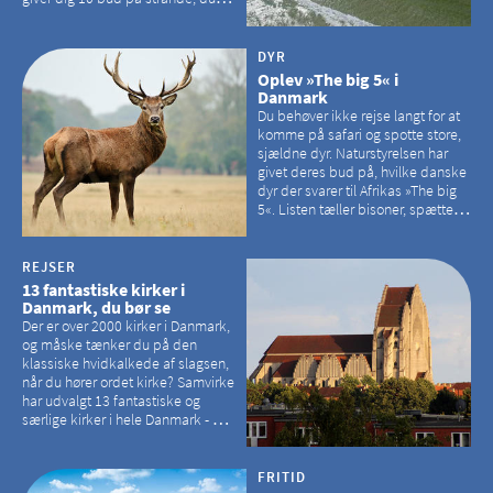
kan besøge på Bornholm
DYR
Oplev »The big 5« i
Danmark
Du behøver ikke rejse langt for at
komme på safari og spotte store,
sjældne dyr. Naturstyrelsen har
givet deres bud på, hvilke danske
dyr der svarer til Afrikas »The big
5«. Listen tæller bisoner, spættede
sæler, vilde heste, krondyr og
havørne.
REJSER
13 fantastiske kirker i
Danmark, du bør se
Der er over 2000 kirker i Danmark,
og måske tænker du på den
klassiske hvidkalkede af slagsen,
når du hører ordet kirke? Samvirke
har udvalgt 13 fantastiske og
særlige kirker i hele Danmark - og
der er langt mellem den klassiske,
hvidkalkede kirke. Se et bud på,
hvilke kirker, der er en omvej værd
FRITID