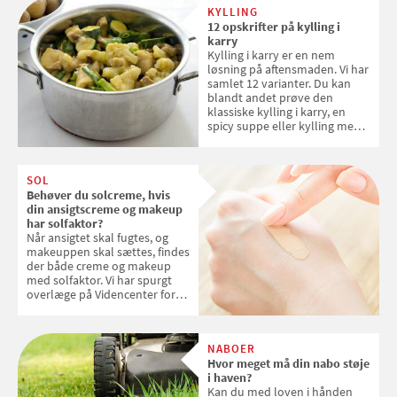
KYLLING
12 opskrifter på kylling i
karry
Kylling i karry er en nem
løsning på aftensmaden. Vi har
samlet 12 varianter. Du kan
blandt andet prøve den
klassiske kylling i karry, en
spicy suppe eller kylling med
kokosris. Velbekomme!
SOL
Behøver du solcreme, hvis
din ansigtscreme og makeup
har solfaktor?
Når ansigtet skal fugtes, og
makeuppen skal sættes, findes
der både creme og makeup
med solfaktor. Vi har spurgt
overlæge på Videncenter for
Hudkræft, Stine Regin Wiegell,
om ansigtscreme og makeup
med SPF kan erstatte
NABOER
solcreme, når man bevæger
Hvor meget må din nabo støje
sig ud i solen
i haven?
Kan du med loven i hånden