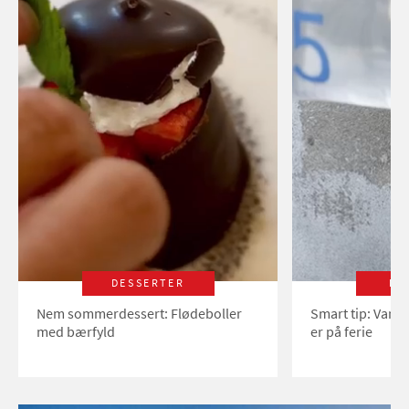
DESSERTER
LI
Nem sommerdessert: Flødeboller
Smart tip: Vand
med bærfyld
er på ferie