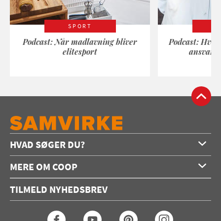
SPORT
Podcast: Når madlavning bliver
Podcast: Hvad
elitesport
ansvarli
HVAD SØGER DU?
Forside
MERE OM COOP
Opskrifter
Om os
Konkurrencer
TILMELD NYHEDSBREV
Annoncering
Podcast
Coop.dk
Video
Coop medlem
Arkiv