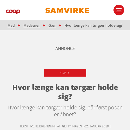
Gå
til
hovedindhold
Brødkrumme
Main
Mad
Madvarer
Gær
Hvor længe kan tørgær holde sig?
navigation
ANNONCE
GÆR
Hvor længe kan tørgær holde
sig?
Hvor længe kan tørgær holde sig, når først posen
er åbnet?
TEKST:
IRENE BRØNDUM
|
AF: GETTY IMAGES
|
02. JANUAR 2019
|