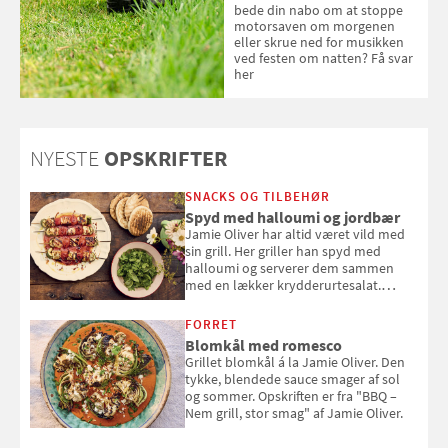
bede din nabo om at stoppe
motorsaven om morgenen
eller skrue ned for musikken
ved festen om natten? Få svar
her
NYESTE
OPSKRIFTER
SNACKS OG TILBEHØR
Spyd med halloumi og jordbær
Jamie Oliver har altid været vild med
sin grill. Her griller han spyd med
halloumi og serverer dem sammen
med en lækker krydderurtesalat.
Opskriften er fra “BBQ – Nem grill, stor
smag" af Jamie Oliver.
FORRET
Blomkål med romesco
Grillet blomkål á la Jamie Oliver. Den
tykke, blendede sauce smager af sol
og sommer. Opskriften er fra "BBQ –
Nem grill, stor smag" af Jamie Oliver.