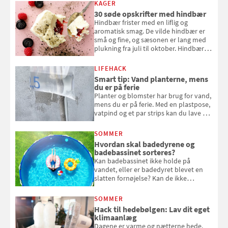
KAGER
30 søde opskrifter med hindbær
Hindbær frister med en liflig og
aromatisk smag. De vilde hindbær er
små og fine, og sæsonen er lang med
plukning fra juli til oktober. Hindbær
kan spises direkte fra busken, eller du
kan bruge dine hindbær i alt fra
LIFEHACK
bagværk og salater til is og syltning.
Smart tip: Vand planterne, mens
du er på ferie
Planter og blomster har brug for vand,
mens du er på ferie. Med en plastpose,
vatpind og et par strips kan du lave dit
eget vandingssystem, så du slipper for
at bede naboen om at vande eller
SOMMER
komme hjem til døde planter
Hvordan skal badedyrene og
badebassinet sorteres?
Kan badebassinet ikke holde på
vandet, eller er badedyret blevet en
slatten fornøjelse? Kan de ikke
repareres, skal du være særligt
opmærksom, når du smider
SOMMER
badebassinet eller et badedyr ud
Hack til hedebølgen: Lav dit eget
klimaanlæg
Dagene er varme og nætterne hede.