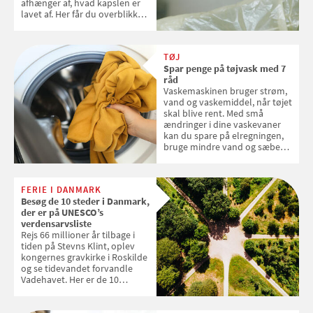
afhænger af, hvad kapslen er
lavet af. Her får du overblikket
over, hvordan kaffekapslerne
skal sorteres
TØJ
Spar penge på tøjvask med 7
råd
Vaskemaskinen bruger strøm,
vand og vaskemiddel, når tøjet
skal blive rent. Med små
ændringer i dine vaskevaner
kan du spare på elregningen,
bruge mindre vand og sæbe
og forlænge vaskemaskinens
levetid. Samvirke har samlet 7
enkle råd til at spare penge på
FERIE I DANMARK
tøjvasken
Besøg de 10 steder i Danmark,
der er på UNESCO’s
verdensarvsliste
Rejs 66 millioner år tilbage i
tiden på Stevns Klint, oplev
kongernes gravkirke i Roskilde
og se tidevandet forvandle
Vadehavet. Her er de 10
danske steder på UNESCO's
verdensarvsliste