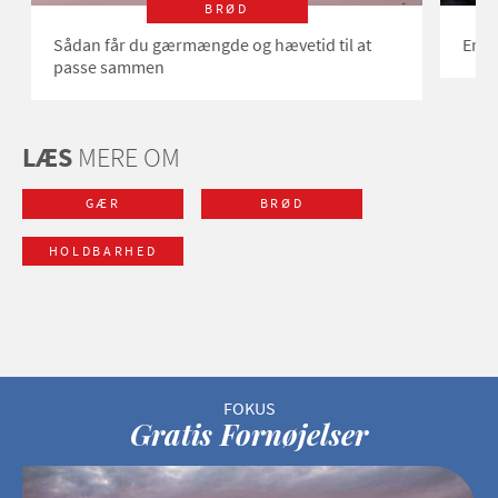
BRØD
Sådan får du gærmængde og hævetid til at
Er ø
passe sammen
LÆS
MERE OM
GÆR
BRØD
HOLDBARHED
Gratis Fornøjelser