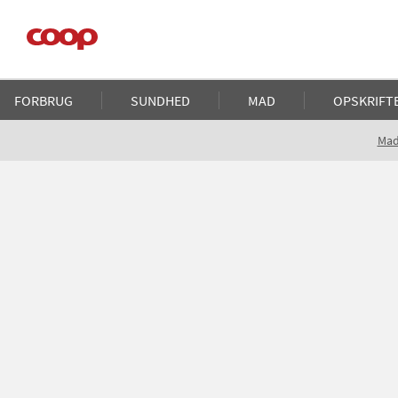
Gå
til
hovedindhold
Main
FORBRUG
SUNDHED
MAD
OPSKRIFT
navigation
Brødkrumme
Ma