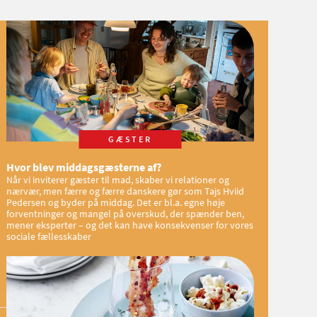
GÆSTER
Hvor blev middagsgæsterne af?
Når vi inviterer gæster til mad, skaber vi relationer og
nærvær, men færre og færre danskere gør som Tajs Hviid
Pedersen og byder på middag. Det er bl.a. egne høje
forventninger og mangel på overskud, der spænder ben,
mener eksperter – og det kan have konsekvenser for vores
sociale fællesskaber