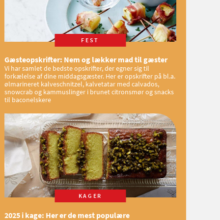
FEST
Gæsteopskrifter: Nem og lækker mad til gæster
Vi har samlet de bedste opskrifter, der egner sig til
forkælelse af dine middagsgæster. Her er opskrifter på bl.a.
ølmarineret kalveschnitzel, kalvetatar med calvados,
snowcrab og kammuslinger i brunet citronsmør og snacks
til baconelskere
KAGER
2025 i kage: Her er de mest populære