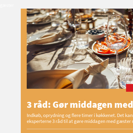
gæster
3 råd: Gør middagen med
Indkøb, oprydning og flere timer i køkkenet. Det kan 
eksperterne 3 råd til at gøre middagen med gæster 