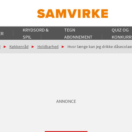
KRYDSORD &
TEGN
QUIZ OG
ER
SPIL
ABONNEMENT
KONKURR
d
Køkkenråd
Holdbarhed
Hvor længe kan jeg drikke dåsecolae
ANNONCE