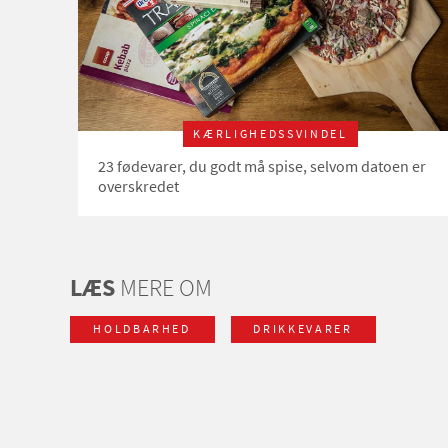
KÆRLIGHEDSSVINDEL
23 fødevarer, du godt må spise, selvom datoen er
overskredet
LÆS
MERE OM
HOLDBARHED
DRIKKEVARER