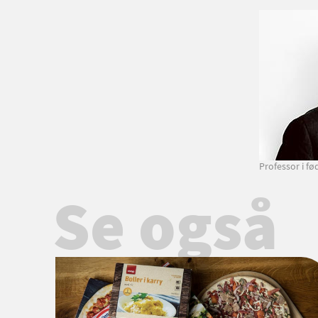
Professor i f
Se også