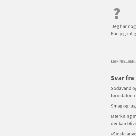
?
Jeg har nogl
Kan jeg roli
LEIF NIELSEN
Svar fra
Sodavand og 
før«-datoen 
Smag og lugt 
Mærkning me
der kan bliv
»Sidste anve