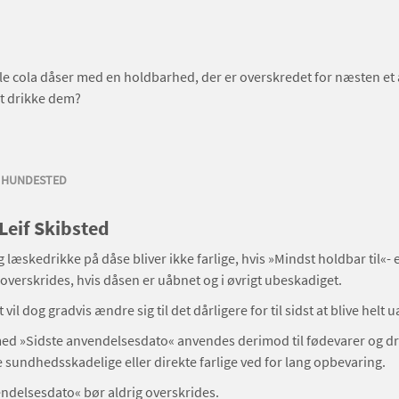
e cola dåser med en holdbarhed, der er overskredet for næsten et 
gt drikke dem?
, HUNDESTED
 Leif Skibsted
læskedrikke på dåse bliver ikke farlige, hvis »Mindst holdbar til«- e
overskrides, hvis dåsen er uåbnet og i øvrigt ubeskadiget.
vil dog gradvis ændre sig til det dårligere for til sidst at blive helt 
d »Sidste anvendelsesdato« anvendes derimod til fødevarer og dr
e sundhedsskadelige eller direkte farlige ved for lang opbevaring.
ndelsesdato« bør aldrig overskrides.