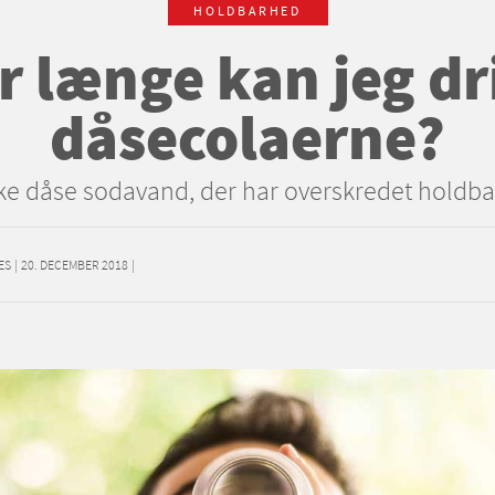
HOLDBARHED
r længe kan jeg dr
dåsecolaerne?
ke dåse sodavand, der har overskredet holdb
ES
|
20. DECEMBER 2018
|