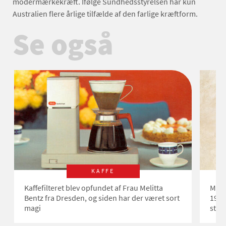
modermærkekræft. Ifølge Sundhedsstyrelsen har kun
Australien flere årlige tilfælde af den farlige kræftform.
Se også
KAFFE
Kaffefilteret blev opfundet af Frau Melitta
Mæng
Bentz fra Dresden, og siden har der været sort
1999
magi
stad