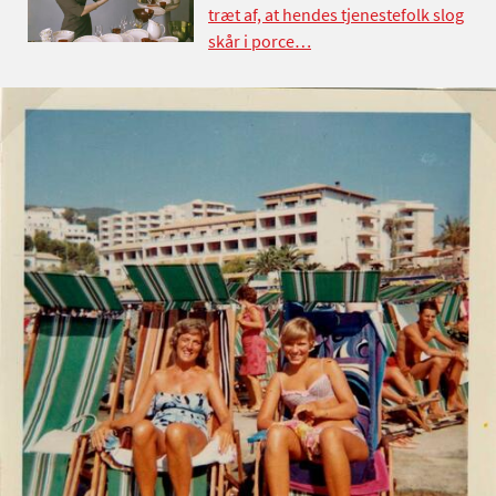
træt af, at hendes tjenestefolk slog
skår i porce…