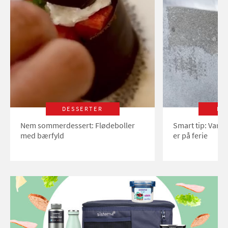
DESSERTER
LI
Nem sommerdessert: Flødeboller
Smart tip: Vand
med bærfyld
er på ferie