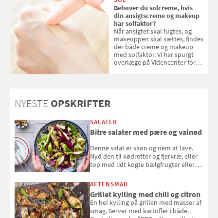
Behøver du solcreme, hvis
din ansigtscreme og makeup
har solfaktor?
Når ansigtet skal fugtes, og
makeuppen skal sættes, findes
der både creme og makeup
med solfaktor. Vi har spurgt
overlæge på Videncenter for
Hudkræft, Stine Regin Wiegell,
om ansigtscreme og makeup
med SPF kan erstatte
solcreme, når man bevæger
NYESTE
OPSKRIFTER
sig ud i solen
SALATER
Bitre salater med pære og valnød
Denne salat er skøn og nem at lave.
Nyd den til kødretter og fjerkræ, eller
top med lidt kogte bælgfrugter eller
en rest kylling, og nyd den som et let,
selvstændigt måltid. Opskriften er fra
AFTENSMAD
Louisa Lorangs kogebog "Salat".
Grillet kylling med chili og citron
En hel kylling på grillen med masser af
smag. Server med kartofler i både.