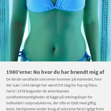
1980’erne: Nu hvor du har brændt mig af
De første vandfaste solcremer kommer på markedet, hvor
der især i USA længe har været frit slag for fup og fidus.
Først i 1978 begynder de amerikanske
sundhedsmyndigheder at kigge på retningslinjer for
indholdet i solprodukterne, der ofte er fyldt med giftig
kemi. Herhjemme vinder brug af solcreme først rigtigt frem