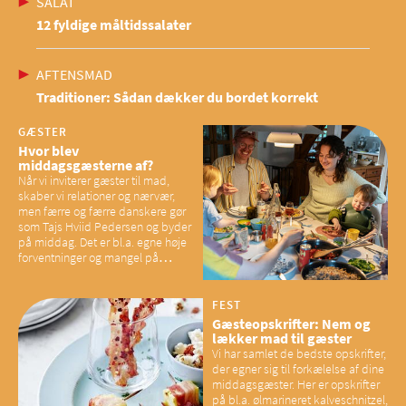
SALAT
12 fyldige måltidssalater
AFTENSMAD
Traditioner: Sådan dækker du bordet korrekt
GÆSTER
Hvor blev
middagsgæsterne af?
Når vi inviterer gæster til mad,
skaber vi relationer og nærvær,
men færre og færre danskere gør
som Tajs Hviid Pedersen og byder
på middag. Det er bl.a. egne høje
forventninger og mangel på
overskud, der spænder ben,
mener eksperter – og det kan
have konsekvenser for vores
FEST
sociale fællesskaber
Gæsteopskrifter: Nem og
lækker mad til gæster
Vi har samlet de bedste opskrifter,
der egner sig til forkælelse af dine
middagsgæster. Her er opskrifter
på bl.a. ølmarineret kalveschnitzel,