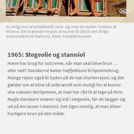
En enlig mor af arbejderkår soler sig med sin datter i midten af
60’erne. Det krævede tre jobs at kunne få råd til den årlige
drømmeferie til Mallorca. Kilde: Arbejdermuseet
1965: Stegeolie og stanniol
Hvem har brug for solcreme, når man skal blive brun …
eller rød? Danskerne køber højfjeldssol til hjemmebrug.
Mange rejser også til Syden på de nye charterrejser, og det
gælder om at blive så solbrændt som muligt for at kunne
vise naboen derhjemme, at man har råd til at tage på ferie.
Nogle danskere smører sig ind i stegeolie, før de lægger sig
ud på terrassen i stanniol. Det siges nemlig, at man bliver
hurtigere brun på den måde.