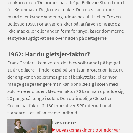
konkurrencen ’De brunes parade’ på Bellevue Strand nord
for København. Reglerne er enkle: Den mest solbrune
mand eller kvinde vinder og udnævnes til Hr. eller Frøken
Bellevue 1950. For at være sikker på, at farven er ægte og
ikke madkulør eller anden form for snyd, kører dommerne
et stykke fugtigt vat hen over huden på deltagerne.
1962: Har du gletsjer-faktor?
Franz Greiter – kemikeren, der blev solbrændt på bjerget
16 år tidligere – finder også på SPF (sun protection factor),
der angiver en solcremes grad af beskyttelse, eller hvor
mange gange længere man kan opholde sig i solen med
solcreme end uden. Med en faktor 20 kan man opholde sig
20 gange så længe i solen. Den oprindelige Gletscher
Creme har faktor 2. I 80’erne bliver SPF international
standard i test af solcreme-indhold.
Læs mere
Opvaskemaskinens opfinder var