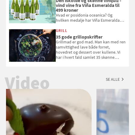
Den iskolde og skønne vinquiz -
vind vine fra Viña Esmeralda til
499 kroner
Hvad er posidonia oceanica? Og
hvilken medalje har Viña Esmeralda
White fået ved Mundus vini i 2026? Gæt
med i Samvirkes skønne vinquiz, hvor
GRILL
du kan vinde 6 flasker vin fra Viña
35 gode grillopskrifter
Esmeralda. Konkurrencen slutter 1.
Grillmad er god mad. Man kan med ren
september 2026.
samvittighed lave både forret,
hovedret og dessert over kullene. Vi
har i hvert fald samlet 35 skønne
forslag til en sommeraften i grillens
tegn.
Video
SE ALLE