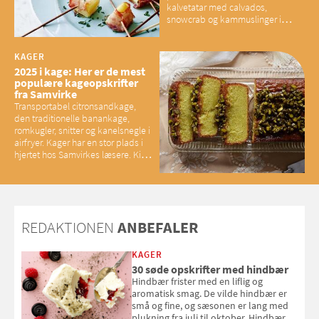
kalvetatar med calvados,
snowcrab og kammuslinger i
brunet citronsmør og snacks til
baconelskere
KAGER
2025 i kage: Her er de mest
populære kageopskrifter
fra Samvirke
Transportabel citronsandkage,
den traditionelle banankage,
romkugler, snitter og kanelsnegle i
airfryer. Kager har en stor plads i
hjertet hos Samvirkes læsere. Kig
med og se alle favoritterne fra
2025
REDAKTIONEN
ANBEFALER
KAGER
30 søde opskrifter med hindbær
Hindbær frister med en liflig og
aromatisk smag. De vilde hindbær er
små og fine, og sæsonen er lang med
plukning fra juli til oktober. Hindbær