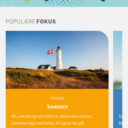
POPULÆRE
FOKUS
FOKUS
Sommer
Åh, varme og sol! Intet er skønnere end en
Danm
sommerdag med ferie, fri og en tur på
Born