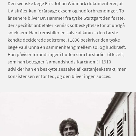
Den svenske læge Erik Johan Widmark dokumenterer, at
UV-stråler kan forårsage eksem og hudforbrændinger. To
år senere bliver Dr. Hammer fra tyske Stuttgart den første,
der specifikt anbefaler kemisk solbeskyttelse for at undgå
soleksem. Han fremstiller en salve af kinin – den første
kendte deciderede solcreme. I 1896 beskriver den tyske
læge Paul Unna en sammenhæng mellem sol og hudkræft.
Han påviser forandringer i huden som forstadier til kræft,
som han betegner ’sømandshuds-karcinom’. I 1910
udvikler han en beskyttelsessalve af kastanjeekstrakt, men
konsistensen er for fed, og den bliver ingen succes.