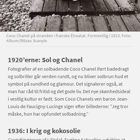
Coco Chanel på stranden i franske Étreatat. Formentlig i 1913. Foto:
Album/Ritzau Scanpix
1920’erne: Sol og Chanel
Fotografier af en solbadende Coco Chanel iført badedragt
og solbriller går verden rundt, og nu bliver solbrun hud et
symbol på sundhed og glamour. Det signalerer også, at
man har råd til fritid og det gode liv. Det nye skønhedsideal
i vestlig kultur er født. Som Coco Chanels ven baron Jean-
Louis de Faucigny-Lucinge siger efter billederne: ”Jeg tror
måske, hun har opfundet solbadning.”
1936: I krig og kokosolie
Grundlæggeren af L’Oréal, Eugène Schueller, udvikler et