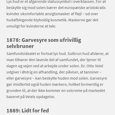
Lys hud er et afgørende statussymbol i overklassen. For at
beskytte sig mod solen bærer det europæiske aristokratis
kvinder ukomfortable ansigtsmasker af fløjl – ud over
hudafblegende blyholdig kosmetik. Maskerne gør det
umuligt for kvinderne at tale.
1878: Garvesyre som ufrivillig
selvbruner
Samfundsidealet er fortsat lys hud. Solbrun hud afslører, at
man tilhører den laveste del af samfundet, der tjener til
dagen og vejen ved at arbejde under solen. Dr. Otto Veiel
udgiver i Østrig en afhandling, der påviser, at tanniner –
eller garvesyre – kan beskytte huden mod solen. Garvesyre
gør imidlertid også huden mørkere, hvilket formentlig er
grunden til, at der ikke kommer en solcreme på markedet
baseret på Veiels opdagelse.
1889: Lidt for fed