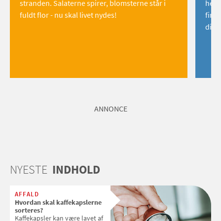
stranden. Salaterne spirer, blomsterne står i
hemm
fuldt flor - nu skal livet nydes!
find
dig!
ANNONCE
NYESTE
INDHOLD
AFFALD
Hvordan skal kaffekapslerne
sorteres?
Kaffekapsler kan være lavet af