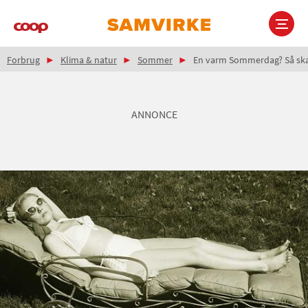
Gå
til
hovedindhold
Brødkrumme
Main
Forbrug
Klima & natur
Sommer
En varm Sommerdag? Så skal
navigation
ANNONCE