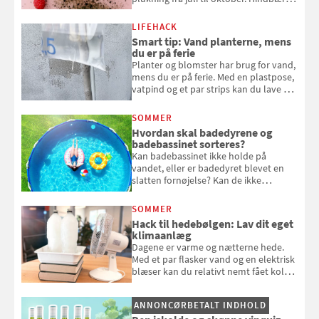
kan spises direkte fra busken, eller du
kan bruge dine hindbær i alt fra
LIFEHACK
bagværk og salater til is og syltning.
Smart tip: Vand planterne, mens
du er på ferie
Planter og blomster har brug for vand,
mens du er på ferie. Med en plastpose,
vatpind og et par strips kan du lave dit
eget vandingssystem, så du slipper for
at bede naboen om at vande eller
SOMMER
komme hjem til døde planter
Hvordan skal badedyrene og
badebassinet sorteres?
Kan badebassinet ikke holde på
vandet, eller er badedyret blevet en
slatten fornøjelse? Kan de ikke
repareres, skal du være særligt
opmærksom, når du smider
SOMMER
badebassinet eller et badedyr ud
Hack til hedebølgen: Lav dit eget
klimaanlæg
Dagene er varme og nætterne hede.
Med et par flasker vand og en elektrisk
blæser kan du relativt nemt fået koldt
pust, når der er varmt ude og inde. Klik
og se, hvordan du gør
ANNONCØRBETALT INDHOLD