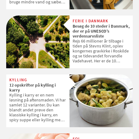
bruge mindre vand og sæbe
og forlænge vaskemaskinens
levetid. Samvirke har samlet 7
enkle råd til at spare penge på
FERIE I DANMARK
tøjvasken
Besøg de 10 steder i Danmark,
der er på UNESCO’s
verdensarvsliste
Rejs 66 millioner år tilbage i
tiden på Stevns Klint, oplev
kongernes gravkirke i Roskilde
og se tidevandet forvandle
Vadehavet. Her er de 10
danske steder på UNESCO's
verdensarvsliste
KYLLING
12 opskrifter på kylling i
karry
Kylling i karry er en nem
løsning på aftensmaden. Vi har
samlet 12 varianter. Du kan
blandt andet prøve den
klassiske kylling i karry, en
spicy suppe eller kylling med
kokosris. Velbekomme!
SOL