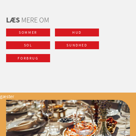
LÆS
MERE OM
SOMMER
HUD
SOL
SUNDHED
FORBRUG
gæster