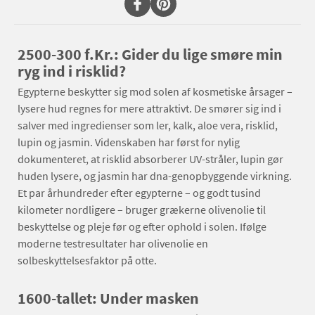
2500-300 f.Kr.: Gider du lige smøre min
ryg ind i risklid?
Egypterne beskytter sig mod solen af kosmetiske årsager –
lysere hud regnes for mere attraktivt. De smører sig ind i
salver med ingredienser som ler, kalk, aloe vera, risklid,
lupin og jasmin. Videnskaben har først for nylig
dokumenteret, at risklid absorberer UV-stråler, lupin gør
huden lysere, og jasmin har dna-genopbyggende virkning.
Et par århundreder efter egypterne – og godt tusind
kilometer nordligere – bruger grækerne olivenolie til
beskyttelse og pleje før og efter ophold i solen. Ifølge
moderne testresultater har olivenolie en
solbeskyttelsesfaktor på otte.
1600-tallet: Under masken