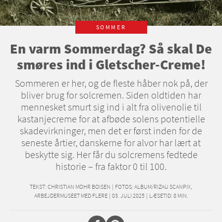
SOMMER
En varm Sommerdag? Så skal De
smøres ind i Gletscher-Creme!
Sommeren er her, og de fleste håber nok på, der
bliver brug for solcremen. Siden oldtiden har
mennesket smurt sig ind i alt fra olivenolie til
kastanjecreme for at afbøde solens potentielle
skadevirkninger, men det er først inden for de
seneste årtier, danskerne for alvor har lært at
beskytte sig. Her får du solcremens fedtede
historie – fra faktor 0 til 100.
TEKST:
CHRISTIAN MOHR BOISEN
|
FOTOS: ALBUM/RIZAU SCANPIX,
ARBEJDERMUSEET MED FLERE
|
03. JULI 2025
|
LÆSETID:
8
MIN.