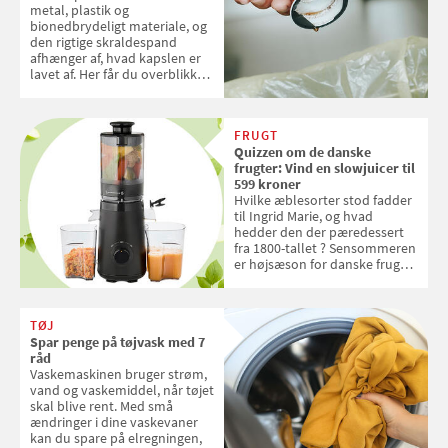
metal, plastik og
bionedbrydeligt materiale, og
den rigtige skraldespand
afhænger af, hvad kapslen er
lavet af. Her får du overblikket
over, hvordan kaffekapslerne
skal sorteres
FRUGT
Quizzen om de danske
frugter: Vind en slowjuicer til
599 kroner
Hvilke æblesorter stod fadder
til Ingrid Marie, og hvad
hedder den der pæredessert
fra 1800-tallet ? Sensommeren
er højsæson for danske fruger,
og lige nu kan du stemme om
dine danske og lokale
favoritter. Det fejrer Samvirke
TØJ
med en quiz om alt det danske
Spar penge på tøjvask med 7
frugt, vi elsker. Konkurrencen
råd
slutter fredag d. 18. september
Vaskemaskinen bruger strøm,
2026
vand og vaskemiddel, når tøjet
skal blive rent. Med små
ændringer i dine vaskevaner
kan du spare på elregningen,