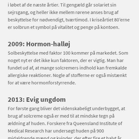
i løbet af de næste årtier. Til gengæld går solariet sin
sejrsgang, og heller ikke mellem rørene anses brug af
beskyttelse for nødvendigt, tværtimod. I kriseårtiet 80’erne
er solbrun et symbol på vitalitet og penge på kontoen.
2009: Hormon-halløj
Solbeskyttelse med faktor 100 kommer på markedet. Som
noget nyt er det ikke kun faktoren, der er vigtig. Man har
fundet ud af, at mange solcremers indhold kan fremkalde
allergiske reaktioner. Nogle af stofferne er også mistænkt
for at være hormonforstyrrende.
2013: Evig ungdom
For første gang bliver det videnskabeligt underbygget, at
brug af solcreme også er med til at mindske tegn på
ældning af huden. Forskere fra Queensland Institute of
Medical Research har undersøgt huden på 900
midaldrende mænd og kvinder, der efter fire et halvt år