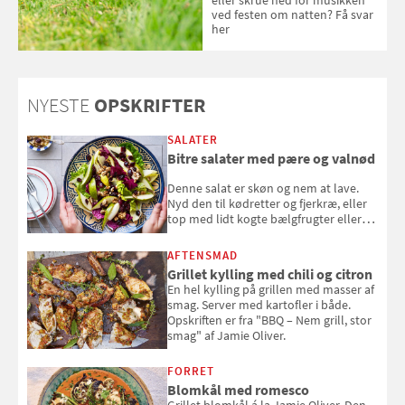
eller skrue ned for musikken
ved festen om natten? Få svar
her
NYESTE
OPSKRIFTER
SALATER
Bitre salater med pære og valnød
Denne salat er skøn og nem at lave.
Nyd den til kødretter og fjerkræ, eller
top med lidt kogte bælgfrugter eller
en rest kylling, og nyd den som et let,
selvstændigt måltid. Opskriften er fra
AFTENSMAD
Louisa Lorangs kogebog "Salat".
Grillet kylling med chili og citron
En hel kylling på grillen med masser af
smag. Server med kartofler i både.
Opskriften er fra "BBQ – Nem grill, stor
smag" af Jamie Oliver.
FORRET
Blomkål med romesco