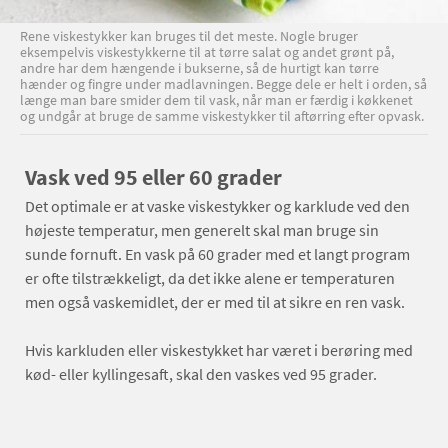
Rene viskestykker kan bruges til det meste. Nogle bruger
eksempelvis viskestykkerne til at tørre salat og andet grønt på,
andre har dem hængende i bukserne, så de hurtigt kan tørre
hænder og fingre under madlavningen. Begge dele er helt i orden, så
længe man bare smider dem til vask, når man er færdig i køkkenet
og undgår at bruge de samme viskestykker til aftørring efter opvask.
Vask ved 95 eller 60 grader
Det optimale er at vaske viskestykker og karklude ved den
højeste temperatur, men generelt skal man bruge sin
sunde fornuft. En vask på 60 grader med et langt program
er ofte tilstrækkeligt, da det ikke alene er temperaturen
men også vaskemidlet, der er med til at sikre en ren vask.
Hvis karkluden eller viskestykket har været i berøring med
kød- eller kyllingesaft, skal den vaskes ved 95 grader.