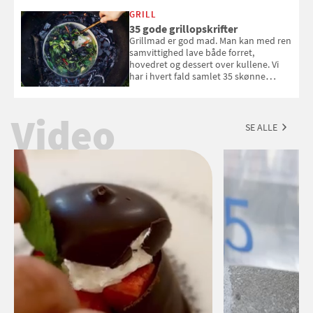
White fået ved Mundus vini i 2026? Gæt
med i Samvirkes skønne vinquiz, hvor
GRILL
du kan vinde 6 flasker vin fra Viña
35 gode grillopskrifter
Esmeralda. Konkurrencen slutter 1.
Grillmad er god mad. Man kan med ren
september 2026.
samvittighed lave både forret,
hovedret og dessert over kullene. Vi
har i hvert fald samlet 35 skønne
forslag til en sommeraften i grillens
tegn.
Video
SE ALLE