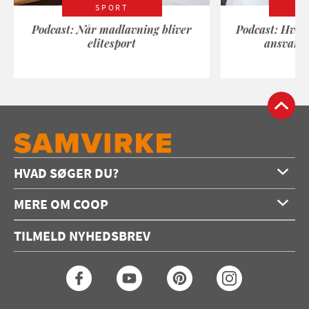
SPORT
Podcast: Når madlavning bliver
Podcast: Hvad
elitesport
ansvarli
HVAD SØGER DU?
Forside
MERE OM COOP
Opskrifter
Om os
Konkurrencer
TILMELD NYHEDSBREV
Annoncering
Podcast
Coop.dk
Video
Coop medlem
Arkiv
Seneste Samvirke-magasin