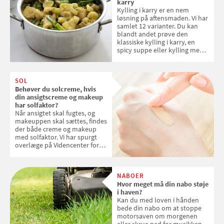
karry
Kylling i karry er en nem
løsning på aftensmaden. Vi har
samlet 12 varianter. Du kan
blandt andet prøve den
klassiske kylling i karry, en
spicy suppe eller kylling med
kokosris. Velbekomme!
SOL
Behøver du solcreme, hvis
din ansigtscreme og makeup
har solfaktor?
Når ansigtet skal fugtes, og
makeuppen skal sættes, findes
der både creme og makeup
med solfaktor. Vi har spurgt
overlæge på Videncenter for
Hudkræft, Stine Regin Wiegell,
om ansigtscreme og makeup
med SPF kan erstatte
NABOER
solcreme, når man bevæger
Hvor meget må din nabo støje
sig ud i solen
i haven?
Kan du med loven i hånden
bede din nabo om at stoppe
motorsaven om morgenen