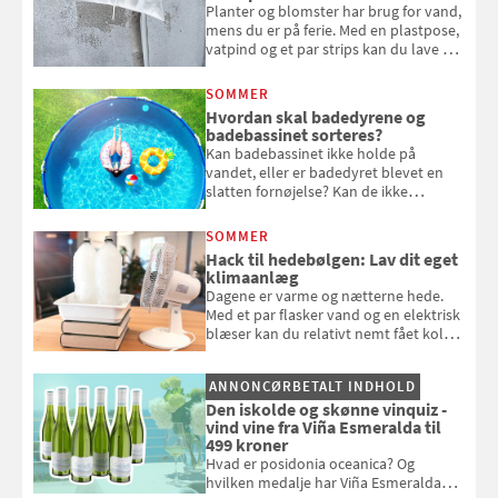
Planter og blomster har brug for vand,
mens du er på ferie. Med en plastpose,
vatpind og et par strips kan du lave dit
eget vandingssystem, så du slipper for
at bede naboen om at vande eller
SOMMER
komme hjem til døde planter
Hvordan skal badedyrene og
badebassinet sorteres?
Kan badebassinet ikke holde på
vandet, eller er badedyret blevet en
slatten fornøjelse? Kan de ikke
repareres, skal du være særligt
opmærksom, når du smider
SOMMER
badebassinet eller et badedyr ud
Hack til hedebølgen: Lav dit eget
klimaanlæg
Dagene er varme og nætterne hede.
Med et par flasker vand og en elektrisk
blæser kan du relativt nemt fået koldt
pust, når der er varmt ude og inde. Klik
og se, hvordan du gør
ANNONCØRBETALT INDHOLD
Den iskolde og skønne vinquiz -
vind vine fra Viña Esmeralda til
499 kroner
Hvad er posidonia oceanica? Og
hvilken medalje har Viña Esmeralda