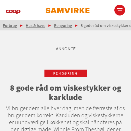
Gå
til
hovedindhold
Brødkrumme
Main
Forbrug
Hus & have
Rengøring
8 gode råd om viskestykker 
navigation
ANNONCE
RENGØRING
8 gode råd om viskestykker og
karklude
Vi bruger dem alle hver dag, men de færreste af os
bruger dem korrekt. Karkluden og viskestykkerne
er uundværlige i køkkenet og skal håndteres på
den rigtige måde. Winnie From Thesbøl, der er