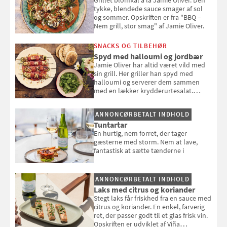
Grillet blomkål á la Jamie Oliver. Den
tykke, blendede sauce smager af sol
og sommer. Opskriften er fra "BBQ –
Nem grill, stor smag" af Jamie Oliver.
SNACKS OG TILBEHØR
Spyd med halloumi og jordbær
Jamie Oliver har altid været vild med
sin grill. Her griller han spyd med
halloumi og serverer dem sammen
med en lækker krydderurtesalat.
Opskriften er fra “BBQ – Nem grill, stor
smag" af Jamie Oliver.
ANNONCØRBETALT INDHOLD
Tuntartar
En hurtig, nem forret, der tager
gæsterne med storm. Nem at lave,
fantastisk at sætte tænderne i
ANNONCØRBETALT INDHOLD
Laks med citrus og koriander
Stegt laks får friskhed fra en sauce med
citrus og koriander. En enkel, farverig
ret, der passer godt til et glas frisk vin.
Opskriften er udviklet af Viña