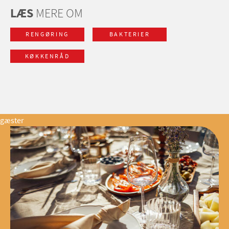
LÆS
MERE OM
RENGØRING
BAKTERIER
KØKKENRÅD
gæster