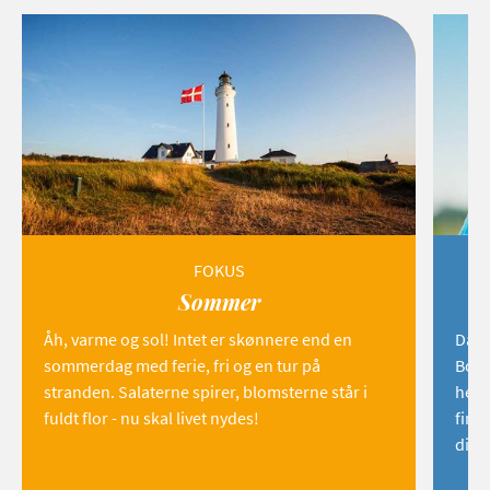
FOKUS
Sommer
Åh, varme og sol! Intet er skønnere end en
Danm
sommerdag med ferie, fri og en tur på
Born
stranden. Salaterne spirer, blomsterne står i
hemm
fuldt flor - nu skal livet nydes!
find
dig!