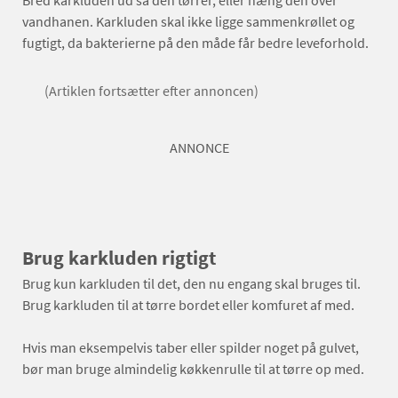
Bred karkluden ud så den tørrer, eller hæng den over
vandhanen. Karkluden skal ikke ligge sammenkrøllet og
fugtigt, da bakterierne på den måde får bedre leveforhold.
(Artiklen fortsætter efter annoncen)
ANNONCE
Brug karkluden rigtigt
Brug kun karkluden til det, den nu engang skal bruges til.
Brug karkluden til at tørre bordet eller komfuret af med.
Hvis man eksempelvis taber eller spilder noget på gulvet,
bør man bruge almindelig køkkenrulle til at tørre op med.