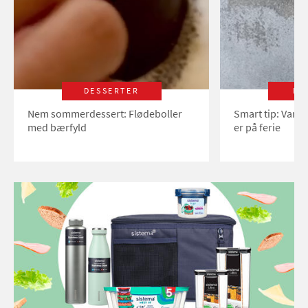
DESSERTER
LI
Nem sommerdessert: Flødeboller
Smart tip: Vand
med bærfyld
er på ferie