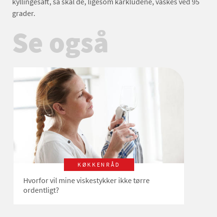
kyllingesaft, så skal de, ligesom karkludene, vaskes ved 95
grader.
Se også
KØKKENRÅD
Hvorfor vil mine viskestykker ikke tørre
ordentligt?