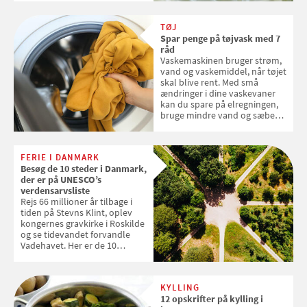
skal sorteres
TØJ
Spar penge på tøjvask med 7
råd
Vaskemaskinen bruger strøm,
vand og vaskemiddel, når tøjet
skal blive rent. Med små
ændringer i dine vaskevaner
kan du spare på elregningen,
bruge mindre vand og sæbe
og forlænge vaskemaskinens
levetid. Samvirke har samlet 7
enkle råd til at spare penge på
FERIE I DANMARK
tøjvasken
Besøg de 10 steder i Danmark,
der er på UNESCO’s
verdensarvsliste
Rejs 66 millioner år tilbage i
tiden på Stevns Klint, oplev
kongernes gravkirke i Roskilde
og se tidevandet forvandle
Vadehavet. Her er de 10
danske steder på UNESCO's
verdensarvsliste
KYLLING
12 opskrifter på kylling i