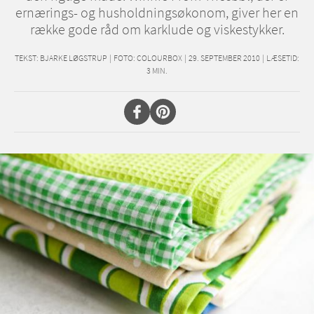
ernærings- og husholdningsøkonom, giver her en
række gode råd om karklude og viskestykker.
TEKST:
BJARKE LØGSTRUP
|
FOTO: COLOURBOX
|
29. SEPTEMBER 2010
|
LÆSETID:
3
MIN.