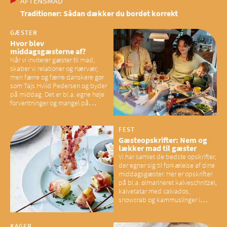
AFTENSMAD
Traditioner: Sådan dækker du bordet korrekt
GÆSTER
Hvor blev
middagsgæsterne af?
Når vi inviterer gæster til mad,
skaber vi relationer og nærvær,
men færre og færre danskere gør
som Tajs Hviid Pedersen og byder
på middag. Det er bl.a. egne høje
forventninger og mangel på
overskud, der spænder ben,
mener eksperter – og det kan
have konsekvenser for vores
FEST
sociale fællesskaber
Gæsteopskrifter: Nem og
lækker mad til gæster
Vi har samlet de bedste opskrifter,
der egner sig til forkælelse af dine
middagsgæster. Her er opskrifter
på bl.a. ølmarineret kalveschnitzel,
kalvetatar med calvados,
snowcrab og kammuslinger i
brunet citronsmør og snacks til
baconelskere
KAGER