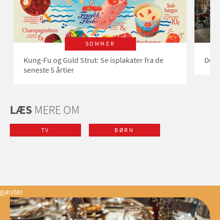
SOMMER
Kung-Fu og Guld Strut: Se isplakater fra de
Derf
seneste 5 årtier
LÆS
MERE OM
TV
BØRN
gæster