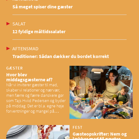
Så meget spiser dine gæster
SALAT
12 fyldige måltidssalater
AFTENSMAD
Traditioner: Sådan dækker du bordet korrekt
GÆSTER
Hvor blev
middagsgæsterne af?
Når vi inviterer gæster til mad,
skaber vi relationer og nærvær,
men færre og færre danskere gør
som Tajs Hviid Pedersen og byder
på middag. Det er bl.a. egne høje
forventninger og mangel på
overskud, der spænder ben,
mener eksperter – og det kan
have konsekvenser for vores
FEST
sociale fællesskaber
Gæsteopskrifter: Nem og
lækker mad til gæster