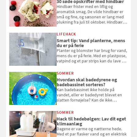
30 søde opskrifter med hindbær
Hindbær frister med en liflig og
aromatisk smag. De vilde hindbær er
små og fine, og sæsonen er lang med
plukning fra juli til oktober. Hindbær
kan spises direkte fra busken, eller du
kan bruge dine hindbær i alt fra
LIFEHACK
bagværk og salater til is og syltning.
Smart tip: Vand planterne, mens
du er på ferie
Planter og blomster har brug for vand,
mens du er på ferie. Med en plastpose,
vatpind og et par strips kan du lave dit
eget vandingssystem, så du slipper for
at bede naboen om at vande eller
SOMMER
komme hjem til døde planter
Hvordan skal badedyrene og
badebassinet sorteres?
Kan badebassinet ikke holde på
vandet, eller er badedyret blevet en
slatten fornøjelse? Kan de ikke
repareres, skal du være særligt
opmærksom, når du smider
SOMMER
badebassinet eller et badedyr ud
Hack til hedebølgen: Lav dit eget
klimaanlæg
Dagene er varme og nætterne hede.
Med et par flasker vand og en elektrisk