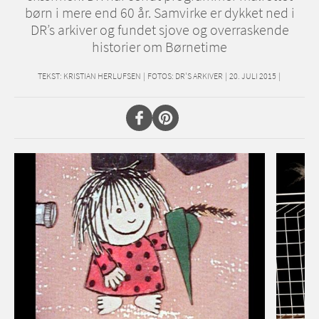
børn i mere end 60 år. Samvirke er dykket ned i
DR’s arkiver og fundet sjove og overraskende
historier om Børnetime
TEKST:
KRISTIAN HERLUFSEN
|
FOTOS: DR'S ARKIVER
|
20. JULI 2015
|