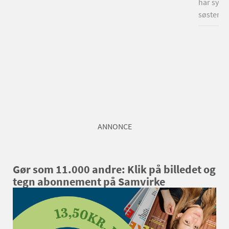
har syet
søsters s
ANNONCE
Gør som 11.000 andre: Klik på billedet og
tegn abonnement på Samvirke