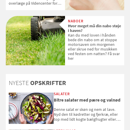
overlæge på Videncenter for
Hudkræft, Stine Regin Wiegell,
om ansigtscreme og makeup
med SPF kan erstatte
NABOER
solcreme, når man bevæger
Hvor meget må din nabo støje
sig ud i solen
i haven?
Kan du med loven i hånden
bede din nabo om at stoppe
motorsaven om morgenen
eller skrue ned for musikken
ved festen om natten? Få svar
her
NYESTE
OPSKRIFTER
SALATER
Bitre salater med pære og valnød
Denne salat er skøn og nem at lave.
Nyd den til kødretter og fjerkræ, eller
top med lidt kogte bælgfrugter eller
en rest kylling, og nyd den som et let,
selvstændigt måltid. Opskriften er fra