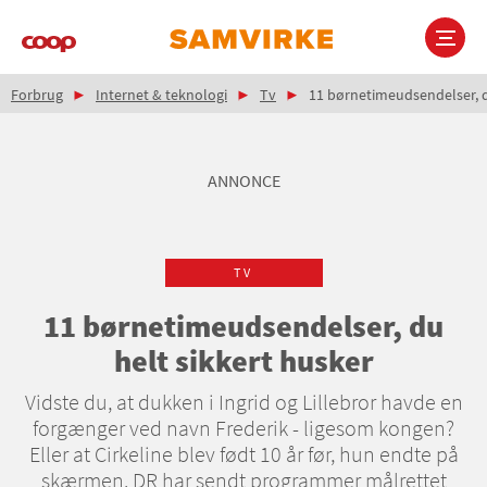
Gå
til
hovedindhold
Brødkrumme
Main
Forbrug
Internet & teknologi
Tv
11 børnetimeudsendelser, d
navigation
ANNONCE
TV
11 børnetimeudsendelser, du
helt sikkert husker
Vidste du, at dukken i Ingrid og Lillebror havde en
forgænger ved navn Frederik - ligesom kongen?
Eller at Cirkeline blev født 10 år før, hun endte på
skærmen. DR har sendt programmer målrettet