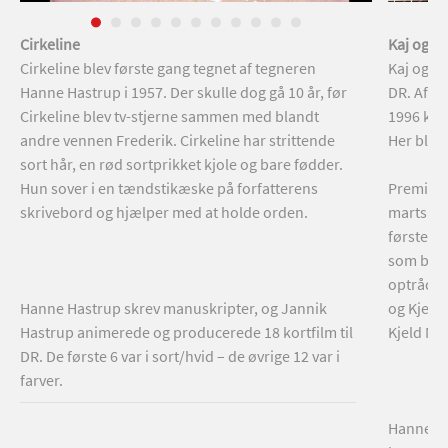
Cirkeline
Kaj og A
Cirkeline blev første gang tegnet af tegneren
Kaj og A
Hanne Hastrup i 1957. Der skulle dog gå 10 år, før
DR. Afsni
Cirkeline blev tv-stjerne sammen med blandt
1996 kom
andre vennen Frederik. Cirkeline har strittende
Her blev 
sort hår, en rød sortprikket kjole og bare fødder.
Hun sover i en tændstikæske på forfatterens
Premiere
skrivebord og hjælper med at holde orden.
marts – e
første 7 
som blev
optrådte
Hanne Hastrup skrev manuskripter, og Jannik
og Kjeld
Hastrup animerede og producerede 18 kortfilm til
Kjeld Nø
DR. De første 6 var i sort/hvid – de øvrige 12 var i
farver.
Hanne Wi