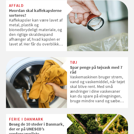
AFFALD
Hvordan skal kaffekapslerne
sorteres?
Kaffekapsler kan være lavet af
metal, plastik og
bionedbrydeligt materiale, og
den rigtige skraldespand
afhænger af, hvad kapslen er
lavet af. Her får du overblikket
over, hvordan kaffekapslerne
skal sorteres
TØJ
Spar penge på tøjvask med 7
råd
Vaskemaskinen bruger strøm,
vand og vaskemiddel, når tøjet
skal blive rent. Med små
ændringer i dine vaskevaner
kan du spare på elregningen,
bruge mindre vand og sæbe
og forlænge vaskemaskinens
levetid. Samvirke har samlet 7
enkle råd til at spare penge på
FERIE I DANMARK
tøjvasken
Besøg de 10 steder i Danmark,
der er på UNESCO’s
verdensarvsliste