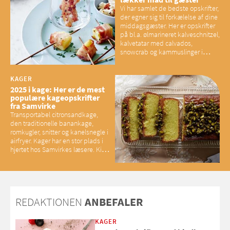
Vi har samlet de bedste opskrifter,
der egner sig til forkælelse af dine
middagsgæster. Her er opskrifter
på bl.a. ølmarineret kalveschnitzel,
kalvetatar med calvados,
snowcrab og kammuslinger i
brunet citronsmør og snacks til
baconelskere
KAGER
2025 i kage: Her er de mest
populære kageopskrifter
fra Samvirke
Transportabel citronsandkage,
den traditionelle banankage,
romkugler, snitter og kanelsnegle i
airfryer. Kager har en stor plads i
hjertet hos Samvirkes læsere. Kig
med og se alle favoritterne fra
2025
REDAKTIONEN
ANBEFALER
KAGER