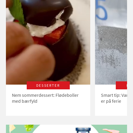
DESSERTER
LI
Nem sommerdessert: Flødeboller
Smart tip: Vand
med bærfyld
er på ferie