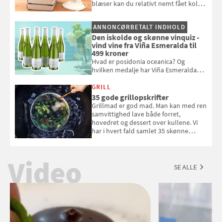
blæser kan du relativt nemt fået koldt
pust, når der er varmt ude og inde. Klik
og se, hvordan du gør
ANNONCØRBETALT INDHOLD
Den iskolde og skønne vinquiz -
vind vine fra Viña Esmeralda til
499 kroner
Hvad er posidonia oceanica? Og
hvilken medalje har Viña Esmeralda
White fået ved Mundus vini i 2026? Gæt
med i Samvirkes skønne vinquiz, hvor
GRILL
du kan vinde 6 flasker vin fra Viña
35 gode grillopskrifter
Esmeralda. Konkurrencen slutter 1.
Grillmad er god mad. Man kan med ren
september 2026.
samvittighed lave både forret,
hovedret og dessert over kullene. Vi
har i hvert fald samlet 35 skønne
forslag til en sommeraften i grillens
tegn.
Video
SE ALLE