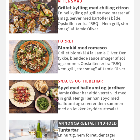
AFTENSMAD
Louisa Lorangs kogebog "Salat".
Grillet kylling med chili og citron
En hel kylling på grillen med masser af
smag. Server med kartofler i både.
Opskriften er fra "BBQ – Nem grill, stor
smag" af Jamie Oliver.
FORRET
Blomkål med romesco
Grillet blomkål á la Jamie Oliver. Den
tykke, blendede sauce smager af sol
og sommer. Opskriften er fra "BBQ –
Nem grill, stor smag" af Jamie Oliver.
SNACKS OG TILBEHØR
Spyd med halloumi og jordbær
Jamie Oliver har altid været vild med
sin grill. Her griller han spyd med
halloumi og serverer dem sammen
med en lækker krydderurtesalat.
Opskriften er fra “BBQ – Nem grill, stor
smag" af Jamie Oliver.
ANNONCØRBETALT INDHOLD
Tuntartar
En hurtig, nem forret, der tager