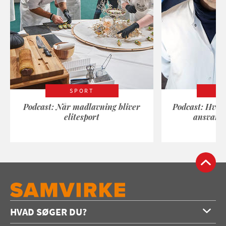
SPORT
Podcast: Når madlavning bliver
Podcast: Hvad
elitesport
ansvarli
HVAD SØGER DU?