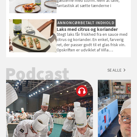
gæsterne med storm. Nem at lave,
fantastisk at sætte tænderne i
ANNONCØRBETALT INDHOLD
Laks med citrus og koriander
Stegt laks får friskhed fra en sauce med
citrus og koriander. En enkel, farverig
ret, der passer godt til et glas frisk vin.
Opskriften er udviklet af Viña
Esmeralda.
Podcast
SE ALLE