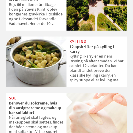
Rejs 66 millioner år tilbage i
tiden på Stevns Klint, oplev
kongernes gravkirke i Roskilde
og se tidevandet forvandle
Vadehavet. Her er de 10
danske steder på UNESCO's
verdensarvsliste
KYLLING
12 opskrifter på kylling i
karry
Kylling i karry er en nem
løsning på aftensmaden. Vi har
samlet 12 varianter. Du kan
blandt andet prøve den
klassiske kylling i karry, en
spicy suppe eller kylling med
kokosris. Velbekomme!
SOL
Behøver du solcreme, hvis
din ansigtscreme og makeup
har solfaktor?
Når ansigtet skal fugtes, og
makeuppen skal sættes, findes
der både creme og makeup
med solfaktor. Vi har spurgt