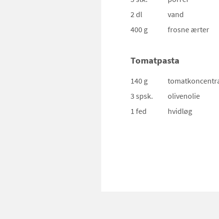
2 dl
vand
400 g
frosne ærter
Tomatpasta
140 g
tomatkoncentr
3 spsk.
olivenolie
1 fed
hvidløg