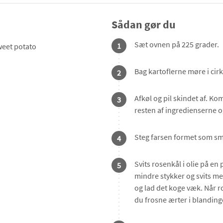
Sådan gør du
Sæt ovnen på 225 grader.
1
weet potato
Bag kartoflerne møre i cirk
2
Afkøl og pil skindet af. Kom
3
resten af ingredienserne og 
Steg farsen formet som små
4
Svits rosenkål i olie på en
5
mindre stykker og svits m
og lad det koge væk. Når 
du frosne ærter i blandinge