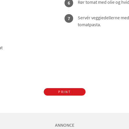
Rør tomat med olie og hvid
6
Servér veggiedellerne med
7
tomatpasta.
at
PRINT
ANNONCE