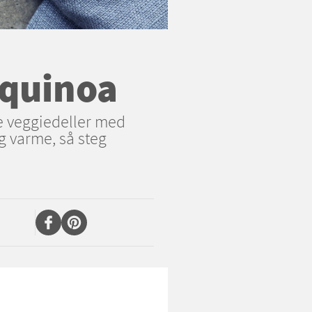
 quinoa
re veggiedeller med
g varme, så steg