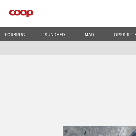
Gå
til
hovedindhold
Main
FORBRUG
SUNDHED
MAD
OPSKRIFT
navigation
Brødkrumme