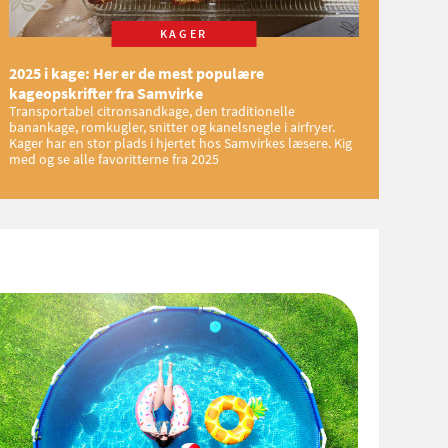
KAGER
2025 i kage: Her er de mest populære
kageopskrifter fra Samvirke
Transportabel citronsandkage, den traditionelle
banankage, romkugler, snitter og kanelsnegle i airfryer.
Kager har en stor plads i hjertet hos Samvirkes læsere. Kig
med og se alle favoritterne fra 2025