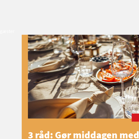
gæster
3 råd: Gør middagen med