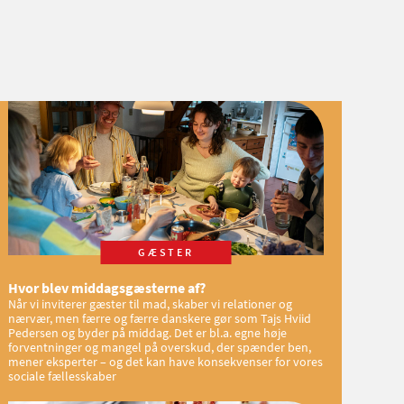
GÆSTER
Hvor blev middagsgæsterne af?
Når vi inviterer gæster til mad, skaber vi relationer og
nærvær, men færre og færre danskere gør som Tajs Hviid
Pedersen og byder på middag. Det er bl.a. egne høje
forventninger og mangel på overskud, der spænder ben,
mener eksperter – og det kan have konsekvenser for vores
sociale fællesskaber