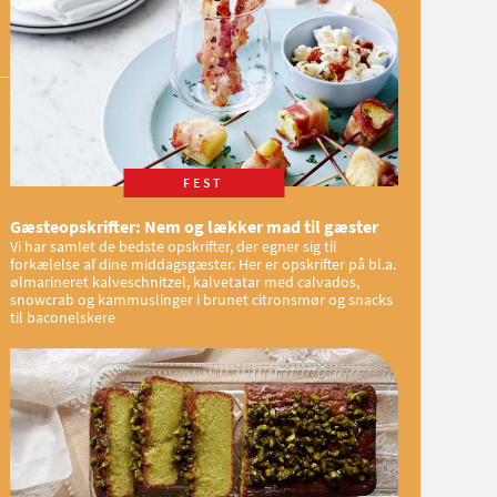
FEST
Gæsteopskrifter: Nem og lækker mad til gæster
Vi har samlet de bedste opskrifter, der egner sig til
forkælelse af dine middagsgæster. Her er opskrifter på bl.a.
ølmarineret kalveschnitzel, kalvetatar med calvados,
snowcrab og kammuslinger i brunet citronsmør og snacks
til baconelskere