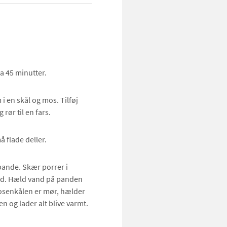
a 45 minutter.
 i en skål og mos. Tilføj
rør til en fars.
 flade deller.
 pande. Skær porrer i
ed. Hæld vand på panden
rosenkålen er mør, hælder
n og lader alt blive varmt.