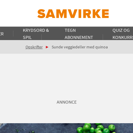
KRYDSORD &
TEGN
QUIZ OG
ER
SPIL
ABONNEMENT
KONKURR
Opskrifter
Sunde veggiedeller med quinoa
ANNONCE