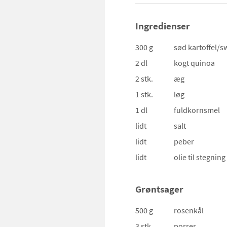
Ingredienser
300 g
sød kartoffel/s
2 dl
kogt quinoa
2 stk.
æg
1 stk.
løg
1 dl
fuldkornsmel
lidt
salt
lidt
peber
lidt
olie
til stegning
Grøntsager
500 g
rosenkål
3 stk.
porrer