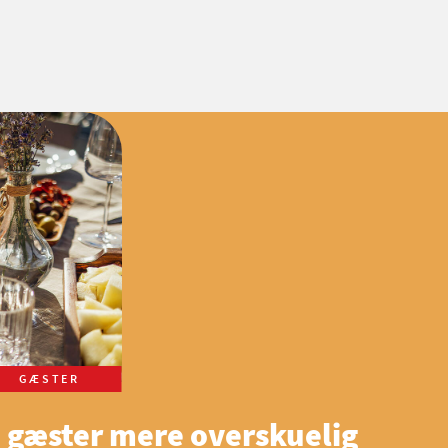
GÆSTER
 gæster mere overskuelig