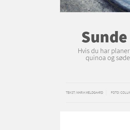
Sunde 
Hvis du har planer
quinoa og søde 
TEKST
: MARIA MELDGAARD
FOTO
: COLU