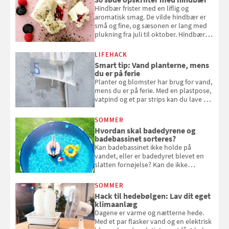
Hindbær frister med en liflig og
aromatisk smag. De vilde hindbær er
små og fine, og sæsonen er lang med
plukning fra juli til oktober. Hindbær
kan spises direkte fra busken, eller du
kan bruge dine hindbær i alt fra
LIFEHACK
bagværk og salater til is og syltning.
Smart tip: Vand planterne, mens
du er på ferie
Planter og blomster har brug for vand,
mens du er på ferie. Med en plastpose,
vatpind og et par strips kan du lave dit
eget vandingssystem, så du slipper for
at bede naboen om at vande eller
SOMMER
komme hjem til døde planter
Hvordan skal badedyrene og
badebassinet sorteres?
Kan badebassinet ikke holde på
vandet, eller er badedyret blevet en
slatten fornøjelse? Kan de ikke
repareres, skal du være særligt
opmærksom, når du smider
SOMMER
badebassinet eller et badedyr ud
Hack til hedebølgen: Lav dit eget
klimaanlæg
Dagene er varme og nætterne hede.
Med et par flasker vand og en elektrisk