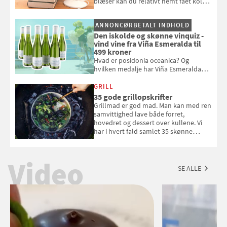
blæser kan du relativt nemt fået koldt
pust, når der er varmt ude og inde. Klik
og se, hvordan du gør
ANNONCØRBETALT INDHOLD
Den iskolde og skønne vinquiz -
vind vine fra Viña Esmeralda til
499 kroner
Hvad er posidonia oceanica? Og
hvilken medalje har Viña Esmeralda
White fået ved Mundus vini i 2026? Gæt
med i Samvirkes skønne vinquiz, hvor
GRILL
du kan vinde 6 flasker vin fra Viña
35 gode grillopskrifter
Esmeralda. Konkurrencen slutter 1.
Grillmad er god mad. Man kan med ren
september 2026.
samvittighed lave både forret,
hovedret og dessert over kullene. Vi
har i hvert fald samlet 35 skønne
forslag til en sommeraften i grillens
tegn.
Video
SE ALLE