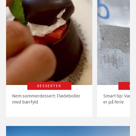
DESSERTER
LI
Nem sommerdessert: Flødeboller
Smart tip: Vand
med bærfyld
er på ferie