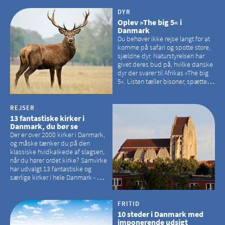
DYR
Oplev »The big 5« i
Danmark
Du behøver ikke rejse langt for at
komme på safari og spotte store,
sjældne dyr. Naturstyrelsen har
givet deres bud på, hvilke danske
dyr der svarer til Afrikas »The big
5«. Listen tæller bisoner, spættede
sæler, vilde heste, krondyr og
havørne.
REJSER
13 fantastiske kirker i
Danmark, du bør se
Der er over 2000 kirker i Danmark,
og måske tænker du på den
klassiske hvidkalkede af slagsen,
når du hører ordet kirke? Samvirke
har udvalgt 13 fantastiske og
særlige kirker i hele Danmark - og
der er langt mellem den klassiske,
hvidkalkede kirke. Se et bud på,
hvilke kirker, der er en omvej værd
FRITID
10 steder i Danmark med
imponerende udsigt