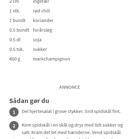
2 cm
ingefær
1 stk.
rød chili
1 bundt
koriander
0.5 bundt
forårsløg
0.5 dl
soja
0.5 tsk.
sukker
400 g
markchampignon
ANNONCE
Sådan gør du
Del hjertesalat i grove stykker. Snit spidskål fint.
1
Kom spidskål i en skål og drys med lidt sukker og
2
salt. Kram det let med hænderne. Vend spidskål