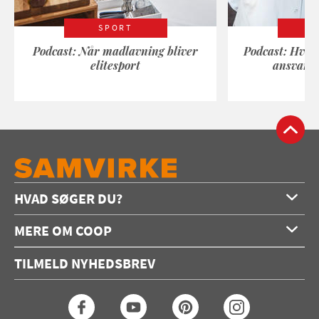
SPORT
Podcast: Når madlavning bliver
Podcast: Hvad
elitesport
ansvarli
HVAD SØGER DU?
Forside
MERE OM COOP
Opskrifter
Om os
Konkurrencer
TILMELD NYHEDSBREV
Annoncering
Podcast
Coop.dk
Video
Coop medlem
Arkiv