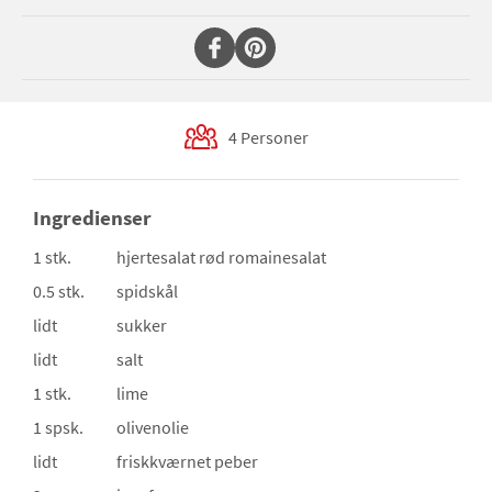
4 Personer
Ingredienser
1 stk.
hjertesalat
rød romainesalat
0.5 stk.
spidskål
lidt
sukker
lidt
salt
1 stk.
lime
1 spsk.
olivenolie
lidt
friskkværnet peber