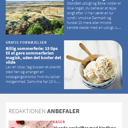
Storslået udsigt og åbne vidder er
ikke noget, du behøver at rejse
langt efter. Vi har været en tur
rundt i smukke Danmark og
fundet 10 mere eller mindre
kendte steder med en udsigt, som
kan tage pusten fra de fleste
GRATIS FORNØJELSER
Billig sommerferie: 15 tips
til at gøre sommerferien
magisk, uden det koster det
vilde
Lav en isbar, tag bussen et ukendt
sted hen og arranger en
solopgangsskovtur, hvor du spiser
morgenmad. Samvirke har 15 tips
til, hvordan du kan have en
magisk ferie, uden at det koster
dig det vilde
REDAKTIONEN
ANBEFALER
KAGER
30 søde opskrifter med hindbær