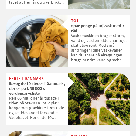
lavet af. Her får du overblikket
over, hvordan kaffekapslerne
skal sorteres
TØJ
Spar penge på tøjvask med 7
råd
Vaskemaskinen bruger strøm,
vand og vaskemiddel, når tøjet
skal blive rent. Med små
ændringer i dine vaskevaner
kan du spare på elregningen,
bruge mindre vand og sæbe
og forlænge vaskemaskinens
levetid. Samvirke har samlet 7
enkle råd til at spare penge på
FERIE I DANMARK
tøjvasken
Besøg de 10 steder i Danmark,
der er på UNESCO’s
verdensarvsliste
Rejs 66 millioner år tilbage i
tiden på Stevns Klint, oplev
kongernes gravkirke i Roskilde
og se tidevandet forvandle
Vadehavet. Her er de 10
danske steder på UNESCO's
verdensarvsliste