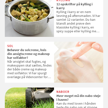
KYLLING
12 opskrifter på kylling i
karry
Kylling i karry er en nem
løsning på aftensmaden. Vi har
samlet 12 varianter. Du kan
blandt andet prøve den
klassiske kylling i karry, en
spicy suppe eller kylling med
kokosris. Velbekomme!
SOL
Behøver du solcreme, hvis
din ansigtscreme og makeup
har solfaktor?
Når ansigtet skal fugtes, og
makeuppen skal sættes, findes
der både creme og makeup
med solfaktor. Vi har spurgt
overlæge på Videncenter for
Hudkræft, Stine Regin Wiegell,
om ansigtscreme og makeup
med SPF kan erstatte
NABOER
solcreme, når man bevæger
Hvor meget må din nabo støje
sig ud i solen
i haven?
Kan du med loven i hånden
bede din nabo om at stoppe