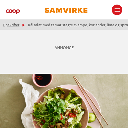
Gå
til
hovedindhold
Brødkrumme
Main
Opskrifter
Kålsalat med tamaristegte svampe, koriander, lime og sprø
navigation
ANNONCE