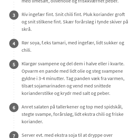
med limesaft, olivenolie og friskkværnet peber.
Riv ingefær fint. Snit chili fint. Pluk koriander groft
3
og snit stilkene fint. Skær forårsløg i tynde skiver på
skrå.
Rør soya, f.eks tamari, med ingefær, lidt sukker og
4
chili.
Klargør svampene og del dem i halve eller i kvarte.
5
Opvarm en pande med lidt olie og steg svampene
gyldne i 3-4 minutter. Tag panden væk fra varmen,
tilsæt sojamarinaden og vend med snittede
korianderstilke og krydr med salt og peber.
Anret salaten på tallerkener og top med spidskål,
6
stegte svampe, forårsløg, lidt ekstra chili og friske
koriander.
Server evt. med ekstra soja til at dryppe over
7