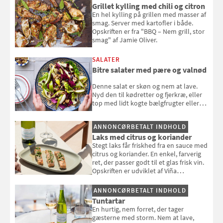
Grillet kylling med chili og citron
En hel kylling på grillen med masser af
smag. Server med kartofler i både.
Opskriften er fra "BBQ – Nem grill, stor
smag" af Jamie Oliver.
SALATER
Bitre salater med pære og valnød
Denne salat er skøn og nem at lave.
Nyd den til kødretter og fjerkræ, eller
top med lidt kogte bælgfrugter eller
en rest kylling, og nyd den som et let,
selvstændigt måltid. Opskriften er fra
ANNONCØRBETALT INDHOLD
Louisa Lorangs kogebog "Salat".
Laks med citrus og koriander
Stegt laks får friskhed fra en sauce med
citrus og koriander. En enkel, farverig
ret, der passer godt til et glas frisk vin.
Opskriften er udviklet af Viña
Esmeralda.
ANNONCØRBETALT INDHOLD
Tuntartar
En hurtig, nem forret, der tager
gæsterne med storm. Nem at lave,