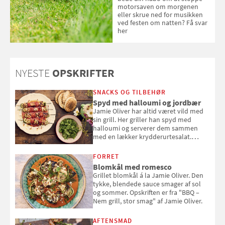
motorsaven om morgenen
eller skrue ned for musikken
ved festen om natten? Få svar
her
NYESTE
OPSKRIFTER
SNACKS OG TILBEHØR
Spyd med halloumi og jordbær
Jamie Oliver har altid været vild med
sin grill. Her griller han spyd med
halloumi og serverer dem sammen
med en lækker krydderurtesalat.
Opskriften er fra “BBQ – Nem grill, stor
smag" af Jamie Oliver.
FORRET
Blomkål med romesco
Grillet blomkål á la Jamie Oliver. Den
tykke, blendede sauce smager af sol
og sommer. Opskriften er fra "BBQ –
Nem grill, stor smag" af Jamie Oliver.
AFTENSMAD