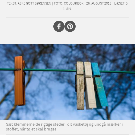
TEKST:
ASKE GOTT SØRENSEN
|
FOTO: COLOURBOX
|
26. AUGUST 2013
|
LÆSETID:
1
MIN.
Sæt klemmerne de rigtige steder i dit vasketøj og undgå mærker i
stoffet, når tøjet skal bruges.