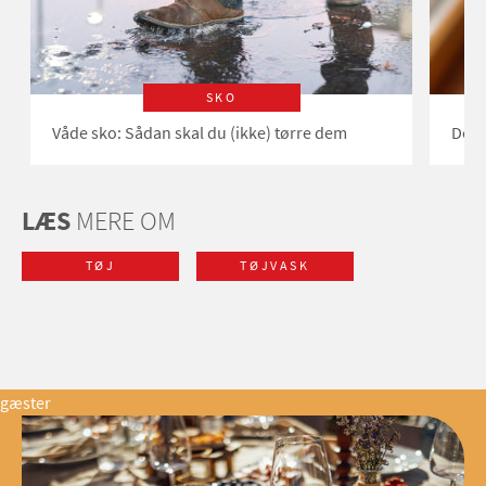
SKO
Våde sko: Sådan skal du (ikke) tørre dem
Det 
LÆS
MERE OM
TØJ
TØJVASK
gæster