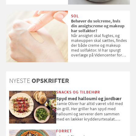
kokosris. Velbekomme!
SOL
Behøver du solcreme, hvis
din ansigtscreme og makeup
har solfaktor?
Når ansigtet skal fugtes, og
makeuppen skal sættes, findes
der både creme og makeup
med solfaktor. Vi har spurgt
overlæge på Videncenter for
Hudkræft, Stine Regin Wiegell,
om ansigtscreme og makeup
med SPF kan erstatte
solcreme, når man bevæger
NYESTE
OPSKRIFTER
sig ud i solen
SNACKS OG TILBEHØR
Spyd med halloumi og jordbær
Jamie Oliver har altid været vild med
sin grill. Her griller han spyd med
halloumi og serverer dem sammen
med en lækker krydderurtesalat.
Opskriften er fra “BBQ – Nem grill, stor
smag" af Jamie Oliver.
FORRET