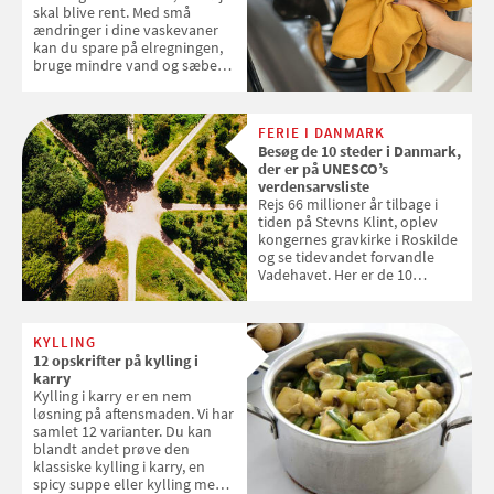
skal blive rent. Med små
ændringer i dine vaskevaner
kan du spare på elregningen,
bruge mindre vand og sæbe
og forlænge vaskemaskinens
levetid. Samvirke har samlet 7
enkle råd til at spare penge på
FERIE I DANMARK
tøjvasken
Besøg de 10 steder i Danmark,
der er på UNESCO’s
verdensarvsliste
Rejs 66 millioner år tilbage i
tiden på Stevns Klint, oplev
kongernes gravkirke i Roskilde
og se tidevandet forvandle
Vadehavet. Her er de 10
danske steder på UNESCO's
verdensarvsliste
KYLLING
12 opskrifter på kylling i
karry
Kylling i karry er en nem
løsning på aftensmaden. Vi har
samlet 12 varianter. Du kan
blandt andet prøve den
klassiske kylling i karry, en
spicy suppe eller kylling med