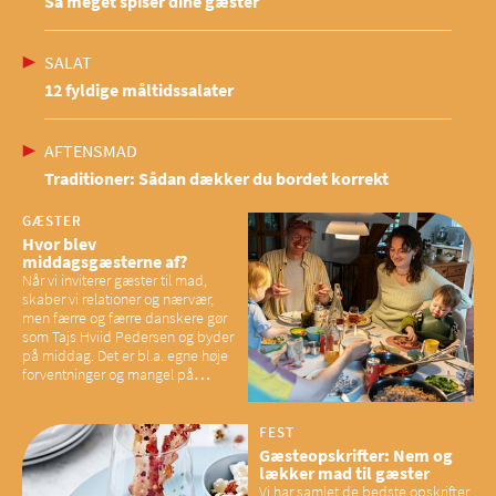
Så meget spiser dine gæster
SALAT
12 fyldige måltidssalater
AFTENSMAD
Traditioner: Sådan dækker du bordet korrekt
GÆSTER
Hvor blev
middagsgæsterne af?
Når vi inviterer gæster til mad,
skaber vi relationer og nærvær,
men færre og færre danskere gør
som Tajs Hviid Pedersen og byder
på middag. Det er bl.a. egne høje
forventninger og mangel på
overskud, der spænder ben,
mener eksperter – og det kan
have konsekvenser for vores
FEST
sociale fællesskaber
Gæsteopskrifter: Nem og
lækker mad til gæster
Vi har samlet de bedste opskrifter,