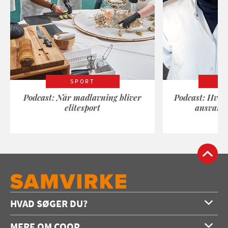
SPORT
Podcast: Når madlavning bliver
Podcast: Hvad
elitesport
ansvarli
HVAD SØGER DU?
Forside
MERE OM COOP