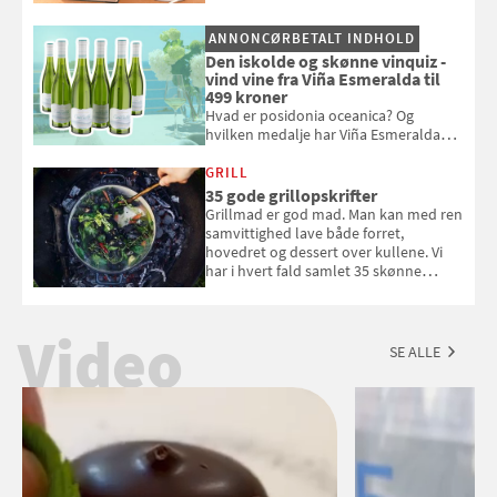
pust, når der er varmt ude og inde. Klik
og se, hvordan du gør
ANNONCØRBETALT INDHOLD
Den iskolde og skønne vinquiz -
vind vine fra Viña Esmeralda til
499 kroner
Hvad er posidonia oceanica? Og
hvilken medalje har Viña Esmeralda
White fået ved Mundus vini i 2026? Gæt
med i Samvirkes skønne vinquiz, hvor
GRILL
du kan vinde 6 flasker vin fra Viña
35 gode grillopskrifter
Esmeralda. Konkurrencen slutter 1.
Grillmad er god mad. Man kan med ren
september 2026.
samvittighed lave både forret,
hovedret og dessert over kullene. Vi
har i hvert fald samlet 35 skønne
forslag til en sommeraften i grillens
tegn.
Video
SE ALLE