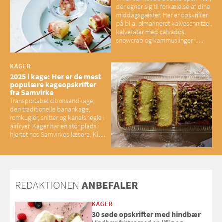
der egner sig til forkælelse af dine
middagsgæster. Her er opskrifter
på bl.a. ølmarineret kalveschnitzel,
kalvetatar med calvados,
snowcrab og kammuslinger i
brunet citronsmør og snacks til
baconelskere
KAGER
2025 i kage: Her er de mest
populære kageopskrifter
fra Samvirke
Transportabel citronsandkage,
den traditionelle banankage,
romkugler, snitter og kanelsnegle i
airfryer. Kager har en stor plads i
hjertet hos Samvirkes læsere. Kig
med og se alle favoritterne fra
2025
REDAKTIONEN
ANBEFALER
KAGER
30 søde opskrifter med hindbær