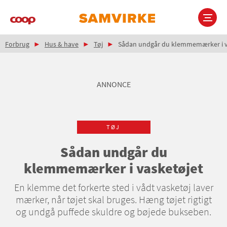
Gå
til
hovedindhold
Brødkrumme
Main
Forbrug
Hus & have
Tøj
Sådan undgår du klemmemærker i v
navigation
ANNONCE
TØJ
Sådan undgår du
klemmemærker i vasketøjet
En klemme det forkerte sted i vådt vasketøj laver
mærker, når tøjet skal bruges. Hæng tøjet rigtigt
og undgå puffede skuldre og bøjede bukseben.