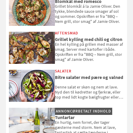
Blomkål med romesco
Grillet blomkål á la Jamie Oliver. Den
tykke, blendede sauce smager af sol
og sommer. Opskriften er fra "BBQ –
Nem grill, stor smag" af Jamie Oliver.
AFTENSMAD
Grillet kylling med chili og citron
En hel kylling på grillen med masser af
smag. Server med kartofler i både.
Opskriften er fra "BBQ – Nem grill, stor
smag" af Jamie Oliver.
SALATER
Bitre salater med pære og valnød
Denne salat er skøn og nem at lave.
Nyd den til kødretter og fjerkræ, eller
top med lidt kogte bælgfrugter eller
en rest kylling, og nyd den som et let,
selvstændigt måltid. Opskriften er fra
ANNONCØRBETALT INDHOLD
Louisa Lorangs kogebog "Salat".
Tuntartar
En hurtig, nem forret, der tager
gæsterne med storm. Nem at lave,
fantastisk at sætte tænderne i