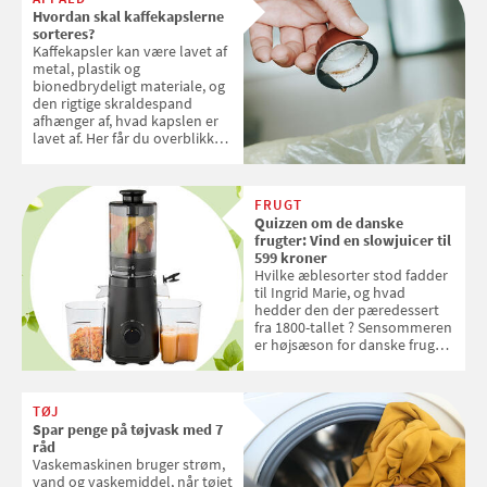
Hvordan skal kaffekapslerne
sorteres?
Kaffekapsler kan være lavet af
metal, plastik og
bionedbrydeligt materiale, og
den rigtige skraldespand
afhænger af, hvad kapslen er
lavet af. Her får du overblikket
over, hvordan kaffekapslerne
skal sorteres
FRUGT
Quizzen om de danske
frugter: Vind en slowjuicer til
599 kroner
Hvilke æblesorter stod fadder
til Ingrid Marie, og hvad
hedder den der pæredessert
fra 1800-tallet ? Sensommeren
er højsæson for danske fruger,
og lige nu kan du stemme om
dine danske og lokale
favoritter. Det fejrer Samvirke
TØJ
med en quiz om alt det danske
Spar penge på tøjvask med 7
frugt, vi elsker. Konkurrencen
råd
slutter fredag d. 18. september
Vaskemaskinen bruger strøm,
2026
vand og vaskemiddel, når tøjet