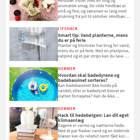
Hindbær frister med en liflig og
aromatisk smag. De vilde hindbær er
små og fine, og sæsonen er lang med
plukning fra juli til oktober. Hindbær
kan spises direkte fra busken, eller du
kan bruge dine hindbær i alt fra
LIFEHACK
bagværk og salater til is og syltning.
Smart tip: Vand planterne, mens
du er på ferie
Planter og blomster har brug for vand,
mens du er på ferie. Med en plastpose,
vatpind og et par strips kan du lave dit
eget vandingssystem, så du slipper for
at bede naboen om at vande eller
SOMMER
komme hjem til døde planter
Hvordan skal badedyrene og
badebassinet sorteres?
Kan badebassinet ikke holde på
vandet, eller er badedyret blevet en
slatten fornøjelse? Kan de ikke
repareres, skal du være særligt
opmærksom, når du smider
SOMMER
badebassinet eller et badedyr ud
Hack til hedebølgen: Lav dit eget
klimaanlæg
Dagene er varme og nætterne hede.
Med et par flasker vand og en elektrisk
blæser kan du relativt nemt fået koldt