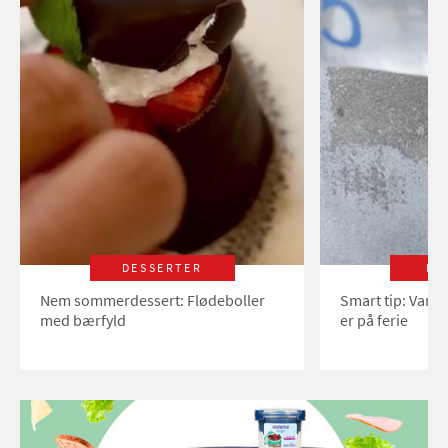
DESSERTER
LI
Nem sommerdessert: Flødeboller
Smart tip: Vand
med bærfyld
er på ferie