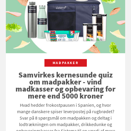
MADPAKKER
Samvirkes kernesunde quiz
om madpakker - vind
madkasser og opbevaring for
mere end 5000 kroner
Hvad hedder frokostpausen i Spanien, og hvor
mange danskere spiser leverpostej på rugbrødet?
Svar på 8 spørgsmål om madpakken og deltag i
lodtrækningen om madpakker, drikkedunke og
opbevaringskasser fra Sistema til en værdi af mere