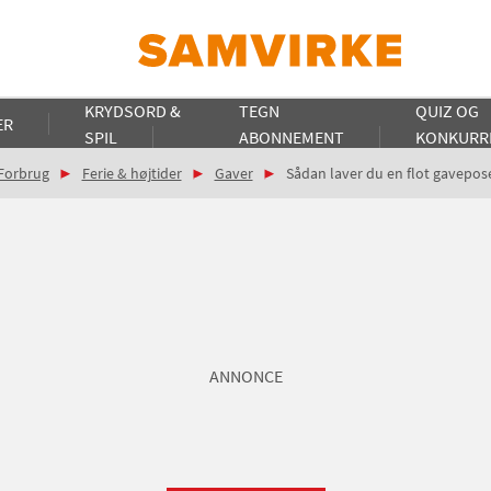
KRYDSORD &
TEGN
QUIZ OG
ER
SPIL
ABONNEMENT
KONKURR
Forbrug
Ferie & højtider
Gaver
Sådan laver du en flot gavepos
ANNONCE