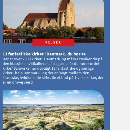
REJSER
13 fantastiske kirker i Danmark, du bør se
Der er over 2000 kirker i Danmark, og måske tænker du på
den klassiske hvidkalkede af slagsen, når du hører ordet
kirke? Samvirke har udvalgt 13 fantastiske og særlige
kirker i hele Danmark - og der er langt mellem den
klassiske, hvidkalkede kirke. Se et bud på, hvilke kirker, der
er en omvej værd