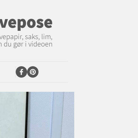
avepose
vepapir, saks, lim,
n du gør i videoen