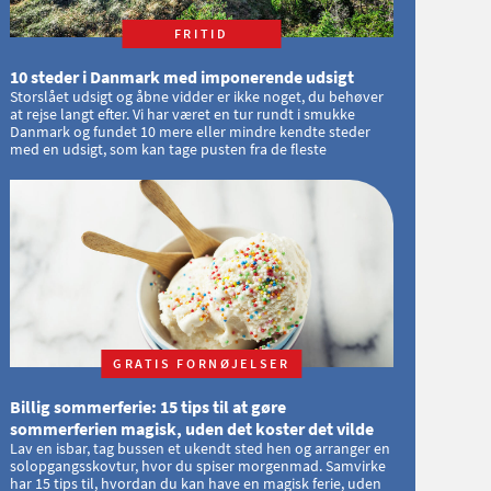
FRITID
10 steder i Danmark med imponerende udsigt
Storslået udsigt og åbne vidder er ikke noget, du behøver
at rejse langt efter. Vi har været en tur rundt i smukke
Danmark og fundet 10 mere eller mindre kendte steder
med en udsigt, som kan tage pusten fra de fleste
GRATIS FORNØJELSER
Billig sommerferie: 15 tips til at gøre
sommerferien magisk, uden det koster det vilde
Lav en isbar, tag bussen et ukendt sted hen og arranger en
solopgangsskovtur, hvor du spiser morgenmad. Samvirke
har 15 tips til, hvordan du kan have en magisk ferie, uden