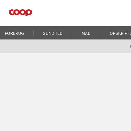
Gå
til
hovedindhold
Main
FORBRUG
SUNDHED
MAD
OPSKRIFT
navigation
Brødkrumme