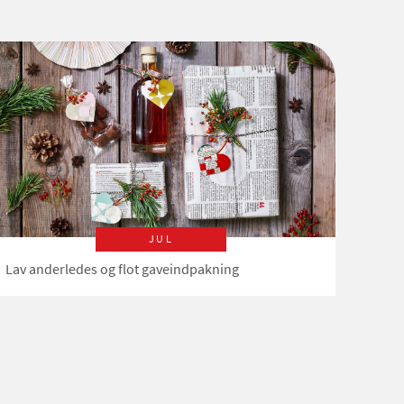
JUL
Lav anderledes og flot gaveindpakning