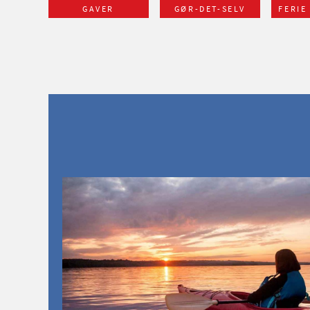
GAVER
GØR-DET-SELV
FERIE