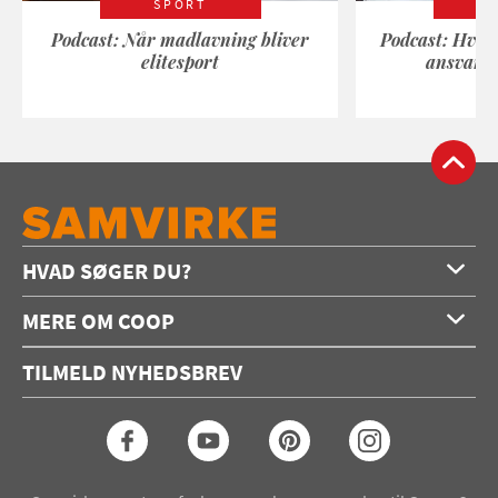
SPORT
Podcast: Når madlavning bliver
Podcast: Hvad
elitesport
ansvarli
HVAD SØGER DU?
Forside
MERE OM COOP
Opskrifter
Om os
Konkurrencer
TILMELD NYHEDSBREV
Annoncering
Podcast
Coop.dk
Video
Coop medlem
Arkiv
Seneste Samvirke-magasin