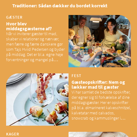
Traditioner: Sådan dækker du bordet korrekt
GÆSTER
Hvor blev
middagsgæsterne af?
Når vi inviterer gæster til mad,
skaber vi relationer og nærvær,
men færre og færre danskere gør
som Tajs Hviid Pedersen og byder
på middag. Det er bl.a. egne høje
forventninger og mangel på
overskud, der spænder ben,
mener eksperter – og det kan
have konsekvenser for vores
FEST
sociale fællesskaber
Gæsteopskrifter: Nem og
lækker mad til gæster
Vi har samlet de bedste opskrifter,
der egner sig til forkælelse af dine
middagsgæster. Her er opskrifter
på bl.a. ølmarineret kalveschnitzel,
kalvetatar med calvados,
snowcrab og kammuslinger i
brunet citronsmør og snacks til
baconelskere
KAGER