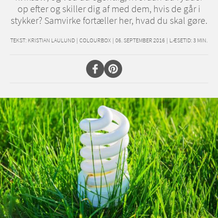
op efter og skiller dig af med dem, hvis de går i
stykker? Samvirke fortæller her, hvad du skal gøre.
TEKST:
KRISTIAN LAULUND
|
COLOURBOX
|
06. SEPTEMBER 2016
|
LÆSETID:
3
MIN.