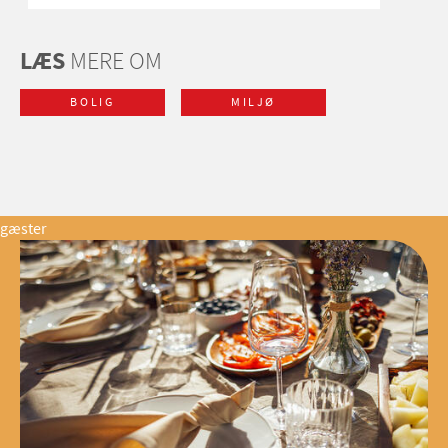
LÆS
MERE OM
BOLIG
MILJØ
gæster