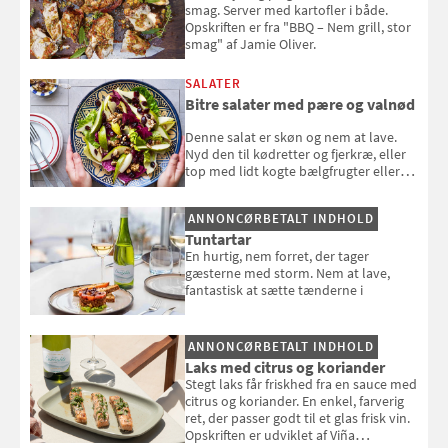
smag. Server med kartofler i både.
Opskriften er fra "BBQ – Nem grill, stor
smag" af Jamie Oliver.
SALATER
Bitre salater med pære og valnød
Denne salat er skøn og nem at lave.
Nyd den til kødretter og fjerkræ, eller
top med lidt kogte bælgfrugter eller
en rest kylling, og nyd den som et let,
selvstændigt måltid. Opskriften er fra
ANNONCØRBETALT INDHOLD
Louisa Lorangs kogebog "Salat".
Tuntartar
En hurtig, nem forret, der tager
gæsterne med storm. Nem at lave,
fantastisk at sætte tænderne i
ANNONCØRBETALT INDHOLD
Laks med citrus og koriander
Stegt laks får friskhed fra en sauce med
citrus og koriander. En enkel, farverig
ret, der passer godt til et glas frisk vin.
Opskriften er udviklet af Viña