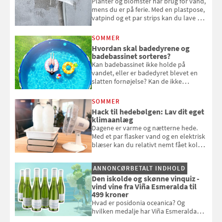
Planter og blomster har brug for vand,
mens du er på ferie. Med en plastpose,
vatpind og et par strips kan du lave dit
eget vandingssystem, så du slipper for
at bede naboen om at vande eller
SOMMER
komme hjem til døde planter
Hvordan skal badedyrene og
badebassinet sorteres?
Kan badebassinet ikke holde på
vandet, eller er badedyret blevet en
slatten fornøjelse? Kan de ikke
repareres, skal du være særligt
opmærksom, når du smider
SOMMER
badebassinet eller et badedyr ud
Hack til hedebølgen: Lav dit eget
klimaanlæg
Dagene er varme og nætterne hede.
Med et par flasker vand og en elektrisk
blæser kan du relativt nemt fået koldt
pust, når der er varmt ude og inde. Klik
og se, hvordan du gør
ANNONCØRBETALT INDHOLD
Den iskolde og skønne vinquiz -
vind vine fra Viña Esmeralda til
499 kroner
Hvad er posidonia oceanica? Og
hvilken medalje har Viña Esmeralda
White fået ved Mundus vini i 2026? Gæt