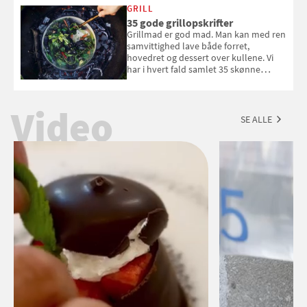
med i Samvirkes skønne vinquiz, hvor
GRILL
du kan vinde 6 flasker vin fra Viña
35 gode grillopskrifter
Esmeralda. Konkurrencen slutter 1.
Grillmad er god mad. Man kan med ren
september 2026.
samvittighed lave både forret,
hovedret og dessert over kullene. Vi
har i hvert fald samlet 35 skønne
forslag til en sommeraften i grillens
tegn.
Video
SE ALLE