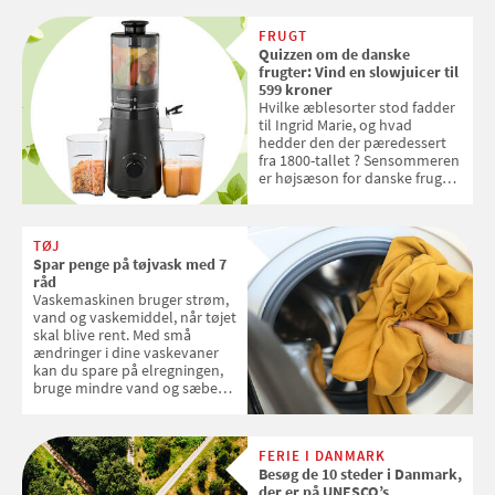
skal sorteres
FRUGT
Quizzen om de danske
frugter: Vind en slowjuicer til
599 kroner
Hvilke æblesorter stod fadder
til Ingrid Marie, og hvad
hedder den der pæredessert
fra 1800-tallet ? Sensommeren
er højsæson for danske fruger,
og lige nu kan du stemme om
dine danske og lokale
favoritter. Det fejrer Samvirke
TØJ
med en quiz om alt det danske
Spar penge på tøjvask med 7
frugt, vi elsker. Konkurrencen
råd
slutter fredag d. 18. september
Vaskemaskinen bruger strøm,
2026
vand og vaskemiddel, når tøjet
skal blive rent. Med små
ændringer i dine vaskevaner
kan du spare på elregningen,
bruge mindre vand og sæbe
og forlænge vaskemaskinens
levetid. Samvirke har samlet 7
enkle råd til at spare penge på
FERIE I DANMARK
tøjvasken
Besøg de 10 steder i Danmark,
der er på UNESCO’s