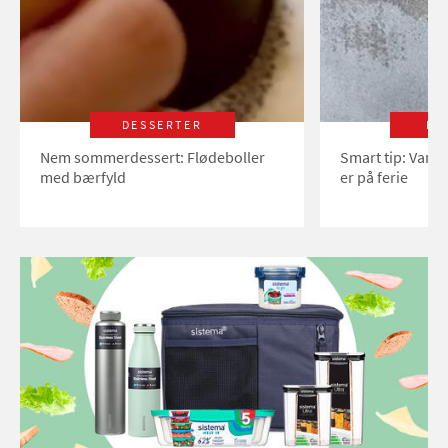
DESSERTER
LI
Nem sommerdessert: Flødeboller
Smart tip: Vand
med bærfyld
er på ferie