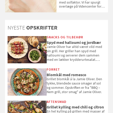
med solfaktor. Vi har spurgt
overlæge på Videncenter for
Hudkræft, Stine Regin Wiegell,
om ansigtscreme og makeup
med SPF kan erstatte
solcreme, når man bevæger
NYESTE
OPSKRIFTER
sig ud i solen
SNACKS OG TILBEHØR
Spyd med halloumi og jordbær
Jamie Oliver har altid været vild med
sin grill. Her griller han spyd med
halloumi og serverer dem sammen
med en lækker krydderurtesalat.
Opskriften er fra “BBQ – Nem grill, stor
smag" af Jamie Oliver.
FORRET
Blomkål med romesco
Grillet blomkål á la Jamie Oliver. Den
tykke, blendede sauce smager af sol
og sommer. Opskriften er fra "BBQ –
Nem grill, stor smag" af Jamie Oliver.
AFTENSMAD
Grillet kylling med chili og citron
En hel kylling på grillen med masser af