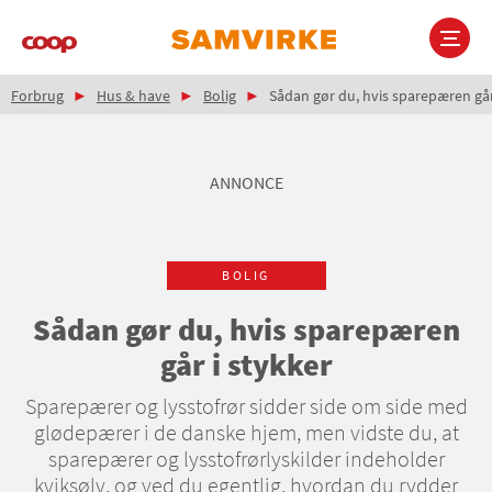
Gå
til
hovedindhold
Brødkrumme
Main
Forbrug
Hus & have
Bolig
Sådan gør du, hvis sparepæren går
navigation
ANNONCE
BOLIG
Sådan gør du, hvis sparepæren
går i stykker
Sparepærer og lysstofrør sidder side om side med
glødepærer i de danske hjem, men vidste du, at
sparepærer og lysstofrørlyskilder indeholder
kviksølv, og ved du egentlig, hvordan du rydder