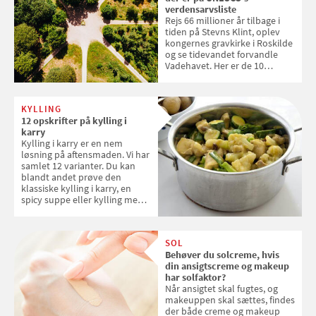
verdensarvsliste
Rejs 66 millioner år tilbage i
tiden på Stevns Klint, oplev
kongernes gravkirke i Roskilde
og se tidevandet forvandle
Vadehavet. Her er de 10
danske steder på UNESCO's
verdensarvsliste
KYLLING
12 opskrifter på kylling i
karry
Kylling i karry er en nem
løsning på aftensmaden. Vi har
samlet 12 varianter. Du kan
blandt andet prøve den
klassiske kylling i karry, en
spicy suppe eller kylling med
kokosris. Velbekomme!
SOL
Behøver du solcreme, hvis
din ansigtscreme og makeup
har solfaktor?
Når ansigtet skal fugtes, og
makeuppen skal sættes, findes
der både creme og makeup