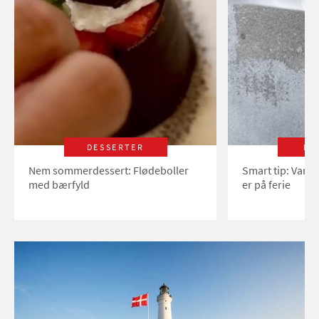
DESSERTER
LI
Nem sommerdessert: Flødeboller
Smart tip: Vand
med bærfyld
er på ferie