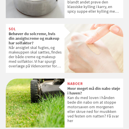
blandt andet prøve den
klassiske kylling i karry, en
spicy suppe eller kylling med
kokosris. Velbekomme!
SOL
Behøver du solcreme, hvis
din ansigtscreme og makeup
har solfaktor?
Når ansigtet skal fugtes, og
makeuppen skal sættes, findes
der både creme og makeup
med solfaktor. Vi har spurgt
overlæge på Videncenter for
Hudkræft, Stine Regin Wiegell,
om ansigtscreme og makeup
med SPF kan erstatte
NABOER
solcreme, når man bevæger
Hvor meget må din nabo støje
sig ud i solen
i haven?
Kan du med loven i hånden
bede din nabo om at stoppe
motorsaven om morgenen
eller skrue ned for musikken
ved festen om natten? Få svar
her