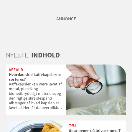
ANNONCE
NYESTE
INDHOLD
AFFALD
Hvordan skal kaffekapslerne
sorteres?
Kaffekapsler kan være lavet af
metal, plastik og
bionedbrydeligt materiale, og
den rigtige skraldespand
afhænger af, hvad kapslen er
lavet af. Her får du overblikket
over, hvordan kaffekapslerne
skal sorteres
TØJ
Spar penge på tøjvask med 7