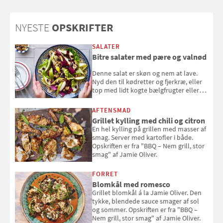
NYESTE
OPSKRIFTER
SALATER
Bitre salater med pære og valnød
Denne salat er skøn og nem at lave.
Nyd den til kødretter og fjerkræ, eller
top med lidt kogte bælgfrugter eller
en rest kylling, og nyd den som et let,
selvstændigt måltid. Opskriften er fra
AFTENSMAD
Louisa Lorangs kogebog "Salat".
Grillet kylling med chili og citron
En hel kylling på grillen med masser af
smag. Server med kartofler i både.
Opskriften er fra "BBQ – Nem grill, stor
smag" af Jamie Oliver.
FORRET
Blomkål med romesco
Grillet blomkål á la Jamie Oliver. Den
tykke, blendede sauce smager af sol
og sommer. Opskriften er fra "BBQ –
Nem grill, stor smag" af Jamie Oliver.