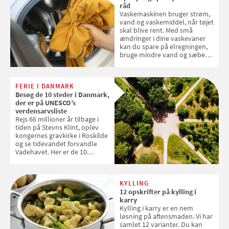
råd
Vaskemaskinen bruger strøm,
vand og vaskemiddel, når tøjet
skal blive rent. Med små
ændringer i dine vaskevaner
kan du spare på elregningen,
bruge mindre vand og sæbe
og forlænge vaskemaskinens
levetid. Samvirke har samlet 7
enkle råd til at spare penge på
FERIE I DANMARK
tøjvasken
Besøg de 10 steder i Danmark,
der er på UNESCO’s
verdensarvsliste
Rejs 66 millioner år tilbage i
tiden på Stevns Klint, oplev
kongernes gravkirke i Roskilde
og se tidevandet forvandle
Vadehavet. Her er de 10
danske steder på UNESCO's
verdensarvsliste
KYLLING
12 opskrifter på kylling i
karry
Kylling i karry er en nem
løsning på aftensmaden. Vi har
samlet 12 varianter. Du kan