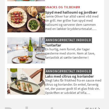
SNACKS OG TILBEHØR
Spyd med halloumi og jordbær
Jamie Oliver har altid været vild med
sin grill. Her griller han spyd med
halloumi og serverer dem sammen
med en lækker krydderurtesalat.
Opskriften er fra “BBQ – Nem grill, stor
smag" af Jamie Oliver.
ANNONCØRBETALT INDHOLD
Tuntartar
En hurtig, nem forret, der tager
gæsterne med storm. Nem at lave,
fantastisk at sætte tænderne i
ANNONCØRBETALT INDHOLD
Laks med citrus og koriander
Stegt laks får friskhed fra en sauce med
citrus og koriander. En enkel, farverig
ret, der passer godt til et glas frisk vin.
Opskriften er udviklet af Viña
Esmeralda.
SE ALLE