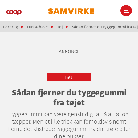
Gå
til
hovedindhold
Brødkrumme
Main
Forbrug
Hus & have
Tøj
Sådan fjerner du tyggegummi fra tøj
navigation
ANNONCE
TØJ
Sådan fjerner du tyggegummi
fra tøjet
Tyggegummi kan være genstridigt at få af tøj og
tæpper. Men et lille trick kan forholdsvis nemt
fjerne det klistrede tyggegummi fra din trøje eller
dine bukser.