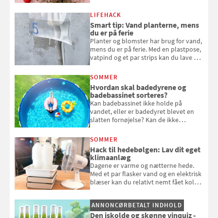
kan spises direkte fra busken, eller du
kan bruge dine hindbær i alt fra
LIFEHACK
bagværk og salater til is og syltning.
Smart tip: Vand planterne, mens
du er på ferie
Planter og blomster har brug for vand,
mens du er på ferie. Med en plastpose,
vatpind og et par strips kan du lave dit
eget vandingssystem, så du slipper for
at bede naboen om at vande eller
SOMMER
komme hjem til døde planter
Hvordan skal badedyrene og
badebassinet sorteres?
Kan badebassinet ikke holde på
vandet, eller er badedyret blevet en
slatten fornøjelse? Kan de ikke
repareres, skal du være særligt
opmærksom, når du smider
SOMMER
badebassinet eller et badedyr ud
Hack til hedebølgen: Lav dit eget
klimaanlæg
Dagene er varme og nætterne hede.
Med et par flasker vand og en elektrisk
blæser kan du relativt nemt fået koldt
pust, når der er varmt ude og inde. Klik
og se, hvordan du gør
ANNONCØRBETALT INDHOLD
Den iskolde og skønne vinquiz -