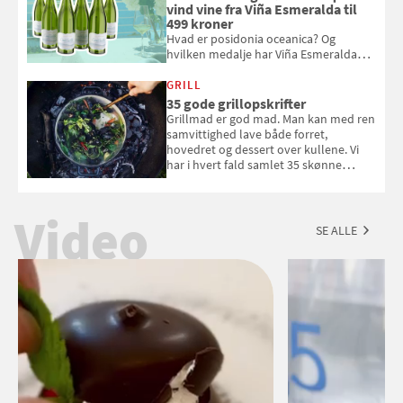
vind vine fra Viña Esmeralda til
499 kroner
Hvad er posidonia oceanica? Og
hvilken medalje har Viña Esmeralda
White fået ved Mundus vini i 2026? Gæt
med i Samvirkes skønne vinquiz, hvor
GRILL
du kan vinde 6 flasker vin fra Viña
35 gode grillopskrifter
Esmeralda. Konkurrencen slutter 1.
Grillmad er god mad. Man kan med ren
september 2026.
samvittighed lave både forret,
hovedret og dessert over kullene. Vi
har i hvert fald samlet 35 skønne
forslag til en sommeraften i grillens
tegn.
Video
SE ALLE