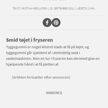
TEKST:
KRISTIAN HERLUFSEN
|
20. SEPTEMBER 2011
|
LÆSETID:
1
MIN.
Smid tøjet i fryseren
Tyggegummi er noget klistret stads at få på tøjet, og
tyggegummi går sjældent af i almindelig vask i
vaskemaskinen. Men en tur i fryseren kan derimod give en
hjælpende hånd i at få pletten af.
(Artiklen fortsætter efter annoncen)
ANNONCE