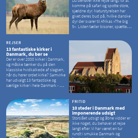
Du behøver ikke rejse langt for at
komme på safari og spotte store,
sjældne dyr. Naturstyrelsen har
givet deres bud på, hvilke danske
dyr der svarer til Afrikas »The big
5«. Listen tæller bisoner, spættede
sæler, vilde heste, krondyr og
havørne.
REJSER
13 fantastiske kirker i
Danmark, du bør se
Der er over 2000 kirker i Danmark,
og måske tænker du på den
klassiske hvidkalkede af slagsen,
når du hører ordet kirke? Samvirke
har udvalgt 13 fantastiske og
særlige kirker i hele Danmark - og
der er langt mellem den klassiske,
hvidkalkede kirke. Se et bud på,
hvilke kirker, der er en omvej værd
FRITID
10 steder i Danmark med
imponerende udsigt
Storslået udsigt og åbne vidder er
ikke noget, du behøver at rejse
langt efter. Vi har været en tur
rundt i smukke Danmark og