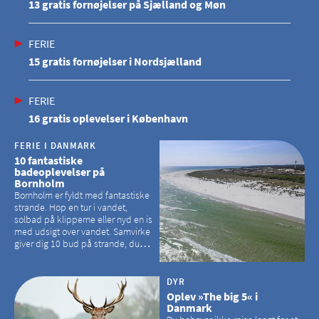
13 gratis fornøjelser på Sjælland og Møn
FERIE
15 gratis fornøjelser i Nordsjælland
FERIE
16 gratis oplevelser i København
FERIE I DANMARK
10 fantastiske
badeoplevelser på
Bornholm
Bornholm er fyldt med fantastiske
strande. Hop en tur i vandet,
solbad på klipperne eller nyd en is
med udsigt over vandet. Samvirke
giver dig 10 bud på strande, du
kan besøge på Bornholm
DYR
Oplev »The big 5« i
Danmark