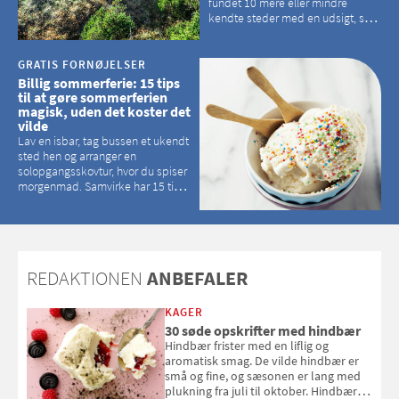
fundet 10 mere eller mindre
kendte steder med en udsigt, som
kan tage pusten fra de fleste
GRATIS FORNØJELSER
Billig sommerferie: 15 tips
til at gøre sommerferien
magisk, uden det koster det
vilde
Lav en isbar, tag bussen et ukendt
sted hen og arranger en
solopgangsskovtur, hvor du spiser
morgenmad. Samvirke har 15 tips
til, hvordan du kan have en
magisk ferie, uden at det koster
dig det vilde
REDAKTIONEN
ANBEFALER
KAGER
30 søde opskrifter med hindbær
Hindbær frister med en liflig og
aromatisk smag. De vilde hindbær er
små og fine, og sæsonen er lang med
plukning fra juli til oktober. Hindbær