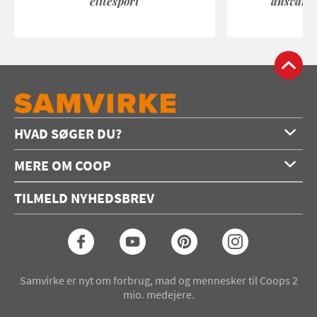
elitesport
ansvarli
HVAD SØGER DU?
Forside
MERE OM COOP
Opskrifter
Om os
Konkurrencer
TILMELD NYHEDSBREV
Annoncering
Podcast
Coop.dk
Video
Coop medlem
Arkiv
Seneste Samvirke-magasin
Samvirke er nyt om forbrug, mad og mennesker til Coops 2
mio. medejere.