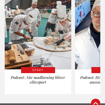
SPORT
Podcast: Når madlavning bliver
Podcast: Hvad
elitesport
ansvarli