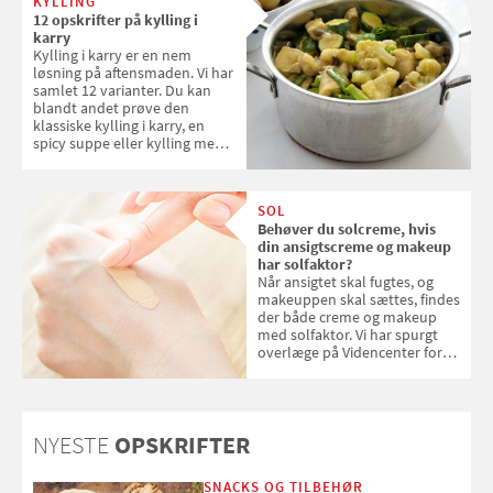
KYLLING
12 opskrifter på kylling i
karry
Kylling i karry er en nem
løsning på aftensmaden. Vi har
samlet 12 varianter. Du kan
blandt andet prøve den
klassiske kylling i karry, en
spicy suppe eller kylling med
kokosris. Velbekomme!
SOL
Behøver du solcreme, hvis
din ansigtscreme og makeup
har solfaktor?
Når ansigtet skal fugtes, og
makeuppen skal sættes, findes
der både creme og makeup
med solfaktor. Vi har spurgt
overlæge på Videncenter for
Hudkræft, Stine Regin Wiegell,
om ansigtscreme og makeup
med SPF kan erstatte
solcreme, når man bevæger
NYESTE
OPSKRIFTER
sig ud i solen
SNACKS OG TILBEHØR