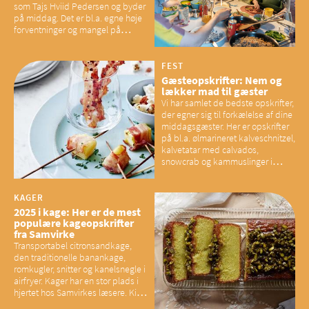
som Tajs Hviid Pedersen og byder
på middag. Det er bl.a. egne høje
forventninger og mangel på
overskud, der spænder ben,
mener eksperter – og det kan
have konsekvenser for vores
FEST
sociale fællesskaber
Gæsteopskrifter: Nem og
lækker mad til gæster
Vi har samlet de bedste opskrifter,
der egner sig til forkælelse af dine
middagsgæster. Her er opskrifter
på bl.a. ølmarineret kalveschnitzel,
kalvetatar med calvados,
snowcrab og kammuslinger i
brunet citronsmør og snacks til
baconelskere
KAGER
2025 i kage: Her er de mest
populære kageopskrifter
fra Samvirke
Transportabel citronsandkage,
den traditionelle banankage,
romkugler, snitter og kanelsnegle i
airfryer. Kager har en stor plads i
hjertet hos Samvirkes læsere. Kig
med og se alle favoritterne fra