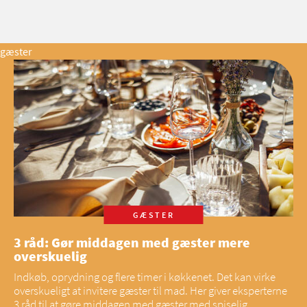
gæster
GÆSTER
3 råd: Gør middagen med gæster mere
overskuelig
Indkøb, oprydning og flere timer i køkkenet. Det kan virke
overskueligt at invitere gæster til mad. Her giver eksperterne
3 råd til at gøre middagen med gæster med spiselig