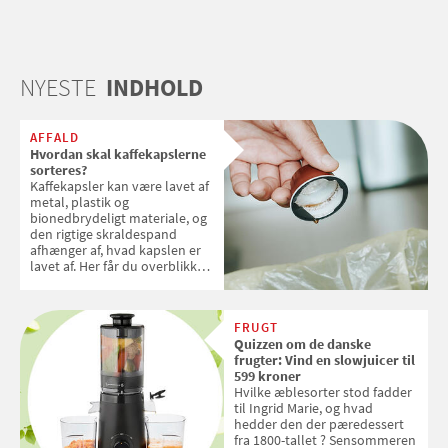
NYESTE
INDHOLD
AFFALD
Hvordan skal kaffekapslerne
sorteres?
Kaffekapsler kan være lavet af
metal, plastik og
bionedbrydeligt materiale, og
den rigtige skraldespand
afhænger af, hvad kapslen er
lavet af. Her får du overblikket
over, hvordan kaffekapslerne
skal sorteres
FRUGT
Quizzen om de danske
frugter: Vind en slowjuicer til
599 kroner
Hvilke æblesorter stod fadder
til Ingrid Marie, og hvad
hedder den der pæredessert
fra 1800-tallet ? Sensommeren