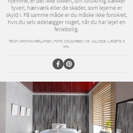
hjemme, er det ikke sikkert, din forsikring dækker
tyveri, hærværk eller de skader, som lejerne er
skyld i. På samme måde er du måske ikke forsikret,
hvis du selv ødelægger noget, når du har lejet en
feriebolig.
TEKST:
KRISTIAN HERLUFSEN
|
FOTO: COLOURBOX
|
03. JULI 2016
|
LÆSETID:
3
MIN.