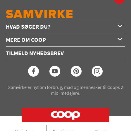
HVAD SØGER DU?
Forside
MERE OM COOP
Opskrifter
Om os
Konkurrencer
TILMELD NYHEDSBREV
Annoncering
Podcast
Coop.dk
Video
Coop medlem
Arkiv
Seneste Samvirke-magasin
Samvirke er nyt om forbrug, mad og mennesker til Coops 2
mio. medejere.