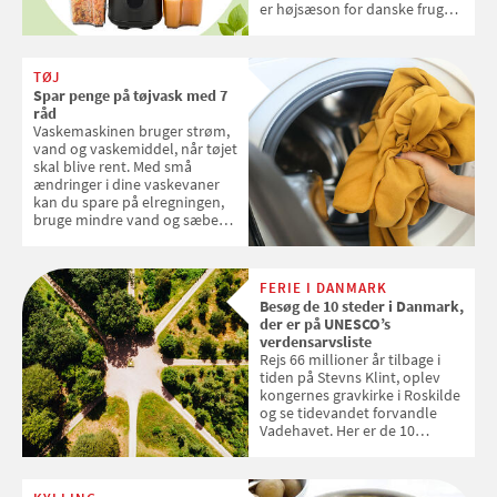
er højsæson for danske fruger,
og lige nu kan du stemme om
dine danske og lokale
favoritter. Det fejrer Samvirke
TØJ
med en quiz om alt det danske
Spar penge på tøjvask med 7
frugt, vi elsker. Konkurrencen
råd
slutter fredag d. 18. september
Vaskemaskinen bruger strøm,
2026
vand og vaskemiddel, når tøjet
skal blive rent. Med små
ændringer i dine vaskevaner
kan du spare på elregningen,
bruge mindre vand og sæbe
og forlænge vaskemaskinens
levetid. Samvirke har samlet 7
enkle råd til at spare penge på
FERIE I DANMARK
tøjvasken
Besøg de 10 steder i Danmark,
der er på UNESCO’s
verdensarvsliste
Rejs 66 millioner år tilbage i
tiden på Stevns Klint, oplev
kongernes gravkirke i Roskilde
og se tidevandet forvandle
Vadehavet. Her er de 10
danske steder på UNESCO's
verdensarvsliste