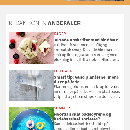
2025
REDAKTIONEN
ANBEFALER
KAGER
30 søde opskrifter med hindbær
Hindbær frister med en liflig og
aromatisk smag. De vilde hindbær er
små og fine, og sæsonen er lang med
plukning fra juli til oktober. Hindbær
kan spises direkte fra busken, eller du
kan bruge dine hindbær i alt fra
LIFEHACK
bagværk og salater til is og syltning.
Smart tip: Vand planterne, mens
du er på ferie
Planter og blomster har brug for vand,
mens du er på ferie. Med en plastpose,
vatpind og et par strips kan du lave dit
eget vandingssystem, så du slipper for
at bede naboen om at vande eller
SOMMER
komme hjem til døde planter
Hvordan skal badedyrene og
badebassinet sorteres?
Kan badebassinet ikke holde på
vandet, eller er badedyret blevet en