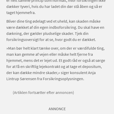
er helt samme princip som normalt, hvor forsikringen ikke
dækker tyveri, hvis du har ladet din dør stå åben og så er
taget hjemmefra.
Bliver dine ting ødelagt ved et uheld, kan skaden måske
være dækket af din egen indboforsikring. Du skal have en
dækning, der gælder pludselige skader. Tjek din
forsikringsoversigt for at se, hvor godt du er dækket.
»Man bør helt klart tænke over, om der er værdifulde ting,
man kan gemme af vejen eller måske helt fjerne fra
hjemmet, mens det er lejet ud. Et godt råd er også at sørge
for at få en skriftlig lejekontrakt og at tage et depositum,
der kan dække mindre skader,« siger konsulent Anja
Lintrup Sørensen fra Forsikringsoplysningen.
(Artiklen fortsætter efter annoncen)
ANNONCE