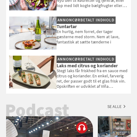
Nyd den til kødretter og fjerkræ, eller
top med lidt kogte bælgfrugter eller
en rest kylling, og nyd den som et let,
selvstændigt måltid. Opskriften er fra
ANNONCØRBETALT INDHOLD
Louisa Lorangs kogebog "Salat".
Tuntartar
En hurtig, nem forret, der tager
gæsterne med storm. Nem at lave,
fantastisk at sætte tænderne i
ANNONCØRBETALT INDHOLD
Laks med citrus og koriander
Stegt laks får friskhed fra en sauce med
citrus og koriander. En enkel, farverig
ret, der passer godt til et glas frisk vin.
Opskriften er udviklet af Viña
Esmeralda.
Podcast
SE ALLE