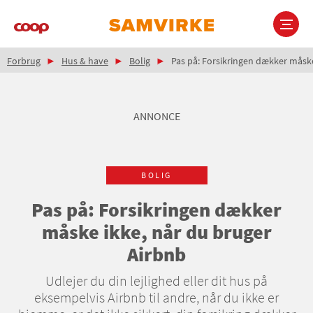
Gå
til
hovedindhold
Brødkrumme
Main
Forbrug
Hus & have
Bolig
Pas på: Forsikringen dækker måske
navigation
ANNONCE
BOLIG
Pas på: Forsikringen dækker
måske ikke, når du bruger
Airbnb
Udlejer du din lejlighed eller dit hus på
eksempelvis Airbnb til andre, når du ikke er