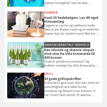
slatten fornøjelse? Kan de ikke
repareres, skal du være særligt
opmærksom, når du smider
SOMMER
badebassinet eller et badedyr ud
Hack til hedebølgen: Lav dit eget
klimaanlæg
Dagene er varme og nætterne hede.
Med et par flasker vand og en elektrisk
blæser kan du relativt nemt fået koldt
pust, når der er varmt ude og inde. Klik
og se, hvordan du gør
ANNONCØRBETALT INDHOLD
Den iskolde og skønne vinquiz -
vind vine fra Viña Esmeralda til
499 kroner
Hvad er posidonia oceanica? Og
hvilken medalje har Viña Esmeralda
White fået ved Mundus vini i 2026? Gæt
med i Samvirkes skønne vinquiz, hvor
GRILL
du kan vinde 6 flasker vin fra Viña
35 gode grillopskrifter
Esmeralda. Konkurrencen slutter 1.
Grillmad er god mad. Man kan med ren
september 2026.
samvittighed lave både forret,
hovedret og dessert over kullene. Vi
har i hvert fald samlet 35 skønne
forslag til en sommeraften i grillens
tegn.