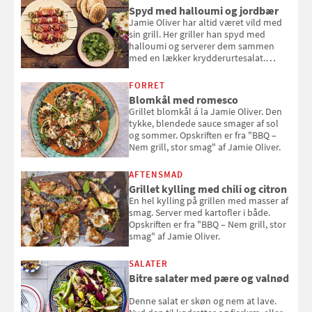
Spyd med halloumi og jordbær
Jamie Oliver har altid været vild med
sin grill. Her griller han spyd med
halloumi og serverer dem sammen
med en lækker krydderurtesalat.
Opskriften er fra “BBQ – Nem grill, stor
smag" af Jamie Oliver.
FORRET
Blomkål med romesco
Grillet blomkål á la Jamie Oliver. Den
tykke, blendede sauce smager af sol
og sommer. Opskriften er fra "BBQ –
Nem grill, stor smag" af Jamie Oliver.
AFTENSMAD
Grillet kylling med chili og citron
En hel kylling på grillen med masser af
smag. Server med kartofler i både.
Opskriften er fra "BBQ – Nem grill, stor
smag" af Jamie Oliver.
SALATER
Bitre salater med pære og valnød
Denne salat er skøn og nem at lave.