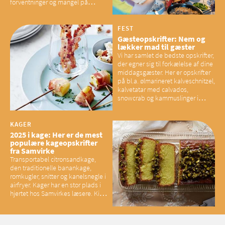
forventninger og mangel på
overskud, der spænder ben,
mener eksperter – og det kan
have konsekvenser for vores
FEST
sociale fællesskaber
Gæsteopskrifter: Nem og
lækker mad til gæster
Vi har samlet de bedste opskrifter,
der egner sig til forkælelse af dine
middagsgæster. Her er opskrifter
på bl.a. ølmarineret kalveschnitzel,
kalvetatar med calvados,
snowcrab og kammuslinger i
brunet citronsmør og snacks til
baconelskere
KAGER
2025 i kage: Her er de mest
populære kageopskrifter
fra Samvirke
Transportabel citronsandkage,
den traditionelle banankage,
romkugler, snitter og kanelsnegle i
airfryer. Kager har en stor plads i
hjertet hos Samvirkes læsere. Kig
med og se alle favoritterne fra
2025