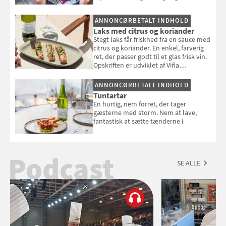
en rest kylling, og nyd den som et let,
selvstændigt måltid. Opskriften er fra
ANNONCØRBETALT INDHOLD
Louisa Lorangs kogebog "Salat".
Laks med citrus og koriander
Stegt laks får friskhed fra en sauce med
citrus og koriander. En enkel, farverig
ret, der passer godt til et glas frisk vin.
Opskriften er udviklet af Viña
Esmeralda.
ANNONCØRBETALT INDHOLD
Tuntartar
En hurtig, nem forret, der tager
gæsterne med storm. Nem at lave,
fantastisk at sætte tænderne i
Podcast
SE ALLE