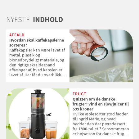
NYESTE
INDHOLD
AFFALD
Hvordan skal kaffekapslerne
sorteres?
Kaffekapsler kan være lavet af
metal, plastik og
bionedbrydeligt materiale, og
den rigtige skraldespand
afhænger af, hvad kapslen er
lavet af. Her får du overblikket
over, hvordan kaffekapslerne
skal sorteres
FRUGT
Quizzen om de danske
frugter: Vind en slowjuicer til
599 kroner
Hvilke æblesorter stod fadder
til Ingrid Marie, og hvad
hedder den der pæredessert
fra 1800-tallet ? Sensommeren
er højsæson for danske fruger,
og lige nu kan du stemme om