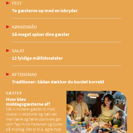
FEST
Tø gæsterne op med en isbryder
KØKKENRÅD
Så meget spiser dine gæster
SALAT
12 fyldige måltidssalater
AFTENSMAD
Traditioner: Sådan dækker du bordet korrekt
GÆSTER
Hvor blev
middagsgæsterne af?
Når vi inviterer gæster til mad,
skaber vi relationer og nærvær,
men færre og færre danskere gør
som Tajs Hviid Pedersen og byder
på middag. Det er bl.a. egne høje