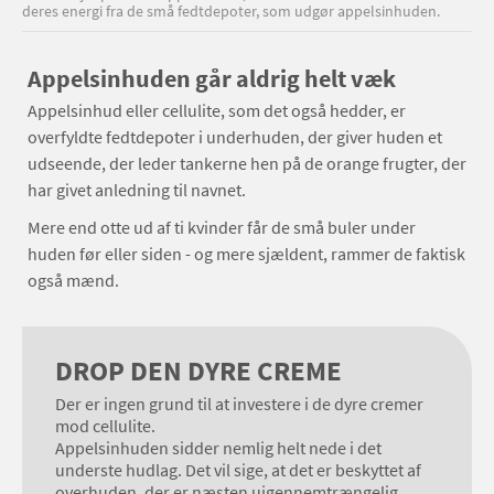
deres energi fra de små fedtdepoter, som udgør appelsinhuden.
Appelsinhuden går aldrig helt væk
Appelsinhud eller cellulite, som det også hedder, er
overfyldte fedtdepoter i underhuden, der giver huden et
udseende, der leder tankerne hen på de orange frugter, der
har givet anledning til navnet.
Mere end otte ud af ti kvinder får de små buler under
huden før eller siden - og mere sjældent, rammer de faktisk
også mænd.
DROP DEN DYRE CREME
Der er ingen grund til at investere i de dyre cremer
mod cellulite.
Appelsinhuden sidder nemlig helt nede i det
underste hudlag. Det vil sige, at det er beskyttet af
overhuden, der er næsten uigennemtrængelig.