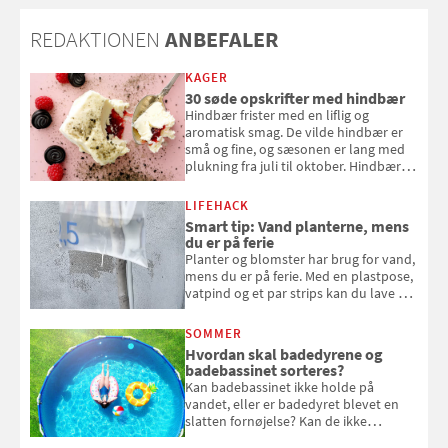
REDAKTIONEN
ANBEFALER
KAGER
30 søde opskrifter med hindbær
Hindbær frister med en liflig og
aromatisk smag. De vilde hindbær er
små og fine, og sæsonen er lang med
plukning fra juli til oktober. Hindbær
kan spises direkte fra busken, eller du
kan bruge dine hindbær i alt fra
LIFEHACK
bagværk og salater til is og syltning.
Smart tip: Vand planterne, mens
du er på ferie
Planter og blomster har brug for vand,
mens du er på ferie. Med en plastpose,
vatpind og et par strips kan du lave dit
eget vandingssystem, så du slipper for
at bede naboen om at vande eller
SOMMER
komme hjem til døde planter
Hvordan skal badedyrene og
badebassinet sorteres?
Kan badebassinet ikke holde på
vandet, eller er badedyret blevet en
slatten fornøjelse? Kan de ikke
repareres, skal du være særligt