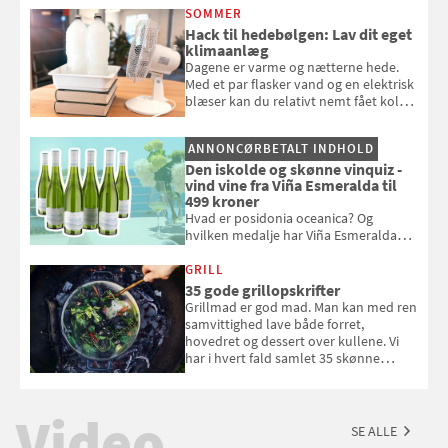
opmærksom, når du smider
SOMMER
badebassinet eller et badedyr ud
Hack til hedebølgen: Lav dit eget
klimaanlæg
Dagene er varme og nætterne hede.
Med et par flasker vand og en elektrisk
blæser kan du relativt nemt fået koldt
pust, når der er varmt ude og inde. Klik
og se, hvordan du gør
ANNONCØRBETALT INDHOLD
Den iskolde og skønne vinquiz -
vind vine fra Viña Esmeralda til
499 kroner
Hvad er posidonia oceanica? Og
hvilken medalje har Viña Esmeralda
White fået ved Mundus vini i 2026? Gæt
med i Samvirkes skønne vinquiz, hvor
GRILL
du kan vinde 6 flasker vin fra Viña
35 gode grillopskrifter
Esmeralda. Konkurrencen slutter 1.
Grillmad er god mad. Man kan med ren
september 2026.
samvittighed lave både forret,
hovedret og dessert over kullene. Vi
har i hvert fald samlet 35 skønne
forslag til en sommeraften i grillens
tegn.
Video
SE ALLE