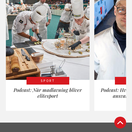
SPORT
Podcast: Når madlavning bliver
Podcast: Hvad
elitesport
ansvarli