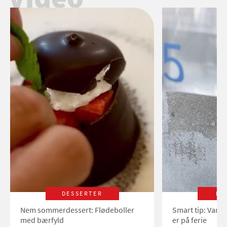
DESSERTER
LI
Nem sommerdessert: Flødeboller
Smart tip: Vand
med bærfyld
er på ferie