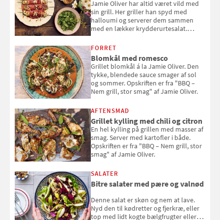
Jamie Oliver har altid været vild med
sin grill. Her griller han spyd med
halloumi og serverer dem sammen
med en lækker krydderurtesalat.
Opskriften er fra “BBQ – Nem grill, stor
smag" af Jamie Oliver.
FORRET
Blomkål med romesco
Grillet blomkål á la Jamie Oliver. Den
tykke, blendede sauce smager af sol
og sommer. Opskriften er fra "BBQ –
Nem grill, stor smag" af Jamie Oliver.
AFTENSMAD
Grillet kylling med chili og citron
En hel kylling på grillen med masser af
smag. Server med kartofler i både.
Opskriften er fra "BBQ – Nem grill, stor
smag" af Jamie Oliver.
SALATER
Bitre salater med pære og valnød
Denne salat er skøn og nem at lave.
Nyd den til kødretter og fjerkræ, eller
top med lidt kogte bælgfrugter eller