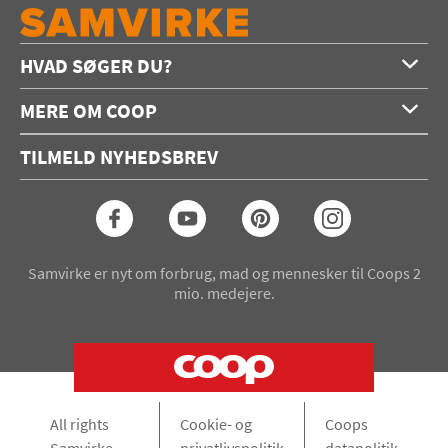
HVAD SØGER DU?
Forside
MERE OM COOP
Opskrifter
Om os
Konkurrencer
TILMELD NYHEDSBREV
Annoncering
Podcast
Coop.dk
Video
Coop medlem
Arkiv
Seneste Samvirke-magasin
Samvirke er nyt om forbrug, mad og mennesker til Coops 2
mio. medejere.
All rights
Cookie- og
Coops