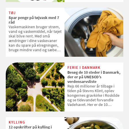
dine danske og lokale
favoritter. Det fejrer Samvirke
TØJ
med en quiz om alt det danske
Spar penge på tøjvask med 7
frugt, vi elsker. Konkurrencen
råd
slutter fredag d. 18. september
Vaskemaskinen bruger strøm,
2026
vand og vaskemiddel, når tøjet
skal blive rent. Med små
ændringer i dine vaskevaner
kan du spare på elregningen,
bruge mindre vand og sæbe
og forlænge vaskemaskinens
levetid. Samvirke har samlet 7
enkle råd til at spare penge på
FERIE I DANMARK
tøjvasken
Besøg de 10 steder i Danmark,
der er på UNESCO’s
verdensarvsliste
Rejs 66 millioner år tilbage i
tiden på Stevns Klint, oplev
kongernes gravkirke i Roskilde
og se tidevandet forvandle
Vadehavet. Her er de 10
danske steder på UNESCO's
verdensarvsliste
KYLLING
12 opskrifter på kylling i