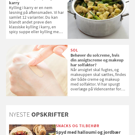
karry
Kylling i karry er en nem
løsning på aftensmaden. Vi har
samlet 12 varianter. Du kan
blandt andet prøve den
klassiske kylling i karry, en
spicy suppe eller kylling med
kokosris. Velbekomme!
SOL
Behøver du solcreme, hvis
din ansigtscreme og makeup
har solfaktor?
Når ansigtet skal fugtes, og
makeuppen skal sættes, findes
der både creme og makeup
med solfaktor. Vi har spurgt
overlæge på Videncenter for
Hudkræft, Stine Regin Wiegell,
om ansigtscreme og makeup
med SPF kan erstatte
solcreme, når man bevæger
NYESTE
OPSKRIFTER
sig ud i solen
SNACKS OG TILBEHØR
Spyd med halloumi og jordbær