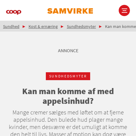
Gå
til
hovedindhold
Brødkrumme
Main
Sundhed
Kost & ernæring
Sundhedsmyter
Kan man komme 
navigation
ANNONCE
SUNDHEDSMYTER
Kan man komme af med
appelsinhud?
Mange cremer sælges med løftet om at fjerne
appelsinhud. Den bulede hud plager mange
kvinder, men desværre er det umuligt at komme
den helt til livs. Masser af motion kan dog være