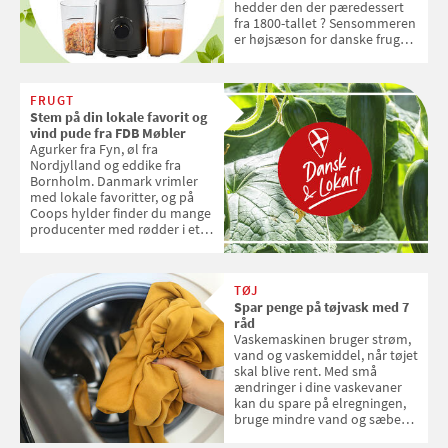
hedder den der pæredessert
fra 1800-tallet ? Sensommeren
er højsæson for danske fruger,
og lige nu kan du stemme om
dine danske og lokale
favoritter. Det fejrer Samvirke
FRUGT
med en quiz om alt det danske
Stem på din lokale favorit og
frugt, vi elsker. Konkurrencen
vind pude fra FDB Møbler
slutter fredag d. 18. september
Agurker fra Fyn, øl fra
2026
Nordjylland og eddike fra
Bornholm. Danmark vrimler
med lokale favoritter, og på
Coops hylder finder du mange
producenter med rødder i et
sted, en smag og stolthed. Nu
kan du stemme på din lokale
favorit og vinde en pude fra
TØJ
FDB Møbler til en værdi af 599
Spar penge på tøjvask med 7
kroner
råd
Vaskemaskinen bruger strøm,
vand og vaskemiddel, når tøjet
skal blive rent. Med små
ændringer i dine vaskevaner
kan du spare på elregningen,
bruge mindre vand og sæbe
og forlænge vaskemaskinens