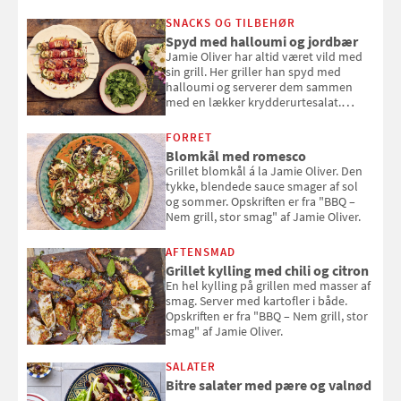
SNACKS OG TILBEHØR
Spyd med halloumi og jordbær
Jamie Oliver har altid været vild med
sin grill. Her griller han spyd med
halloumi og serverer dem sammen
med en lækker krydderurtesalat.
Opskriften er fra “BBQ – Nem grill, stor
smag" af Jamie Oliver.
FORRET
Blomkål med romesco
Grillet blomkål á la Jamie Oliver. Den
tykke, blendede sauce smager af sol
og sommer. Opskriften er fra "BBQ –
Nem grill, stor smag" af Jamie Oliver.
AFTENSMAD
Grillet kylling med chili og citron
En hel kylling på grillen med masser af
smag. Server med kartofler i både.
Opskriften er fra "BBQ – Nem grill, stor
smag" af Jamie Oliver.
SALATER
Bitre salater med pære og valnød