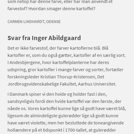
som netop har denne farve, eller har man anvendt et
farvestof? Hvordan smager denne kartoffel?
CARMEN LINDHARDT, ODENSE
Svar fra Inger Abildgaard
Det er ikke farvestof, der farver kartoflerne blå. Blå
kartofler er, som du også gætter, kartofler af en særlig sort.
I Andesbjergene, hvor kartoffelplanterne har deres
udspring, gror kartofler i mange farver og sorter, fortæller
forskningsleder Kristian Thorup-Kristensen, Det
Jordbrugsvidenskabelige Fakultet, Aarhus Universitet.
I Danmark spiser vi den hvide og holder fast i den,
sandsynligvis fordi den hvide kartoffel var den første, der
nåede os. Vores kartoffel kunne lige så godt have været blå,
ligesom de almindeligste gulerødder lige så godt kunne
have været violette, men her besluttede de toneangivende
hollændere på et tidspunkt i 1700-tallet, at gulerødder