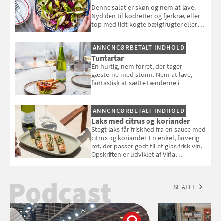
Denne salat er skøn og nem at lave.
Nyd den til kødretter og fjerkræ, eller
top med lidt kogte bælgfrugter eller
en rest kylling, og nyd den som et let,
selvstændigt måltid. Opskriften er fra
ANNONCØRBETALT INDHOLD
Louisa Lorangs kogebog "Salat".
Tuntartar
En hurtig, nem forret, der tager
gæsterne med storm. Nem at lave,
fantastisk at sætte tænderne i
ANNONCØRBETALT INDHOLD
Laks med citrus og koriander
Stegt laks får friskhed fra en sauce med
citrus og koriander. En enkel, farverig
ret, der passer godt til et glas frisk vin.
Opskriften er udviklet af Viña
Esmeralda.
Podcast
SE ALLE