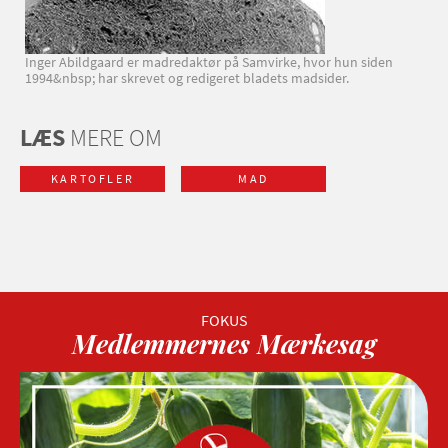
Inger Abildgaard er madredaktør på Samvirke, hvor hun siden
1994&nbsp; har skrevet og redigeret bladets madsider.
LÆS
MERE OM
KARTOFLER
MAD
Medlemmernes Mærkesag