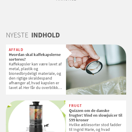
NYESTE
INDHOLD
AFFALD
Hvordan skal kaffekapslerne
sorteres?
Kaffekapsler kan være lavet af
metal, plastik og
bionedbrydeligt materiale, og
den rigtige skraldespand
afhænger af, hvad kapslen er
lavet af. Her får du overblikket
over, hvordan kaffekapslerne
skal sorteres
FRUGT
Quizzen om de danske
frugter: Vind en slowjuicer til
599 kroner
Hvilke æblesorter stod fadder
til Ingrid Marie, og hvad