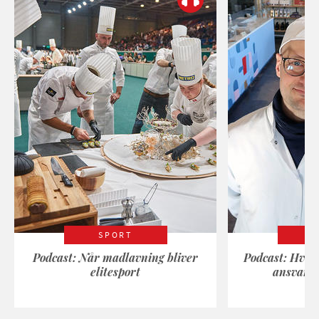
SPORT
Podcast: Når madlavning bliver
Podcast: Hvad
elitesport
ansvarli