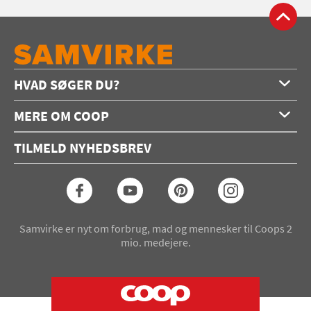
HVAD SØGER DU?
Forside
MERE OM COOP
Opskrifter
Om os
Konkurrencer
TILMELD NYHEDSBREV
Annoncering
Podcast
Coop.dk
Video
Coop medlem
Arkiv
Seneste Samvirke-magasin
Samvirke er nyt om forbrug, mad og mennesker til Coops 2
mio. medejere.