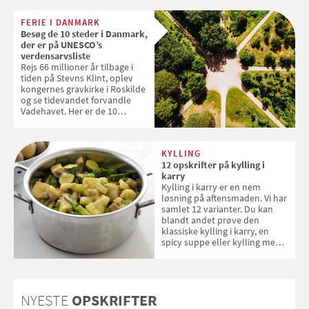
levetid. Samvirke har samlet 7
enkle råd til at spare penge på
FERIE I DANMARK
tøjvasken
Besøg de 10 steder i Danmark,
der er på UNESCO’s
verdensarvsliste
Rejs 66 millioner år tilbage i
tiden på Stevns Klint, oplev
kongernes gravkirke i Roskilde
og se tidevandet forvandle
Vadehavet. Her er de 10
danske steder på UNESCO's
verdensarvsliste
KYLLING
12 opskrifter på kylling i
karry
Kylling i karry er en nem
løsning på aftensmaden. Vi har
samlet 12 varianter. Du kan
blandt andet prøve den
klassiske kylling i karry, en
spicy suppe eller kylling med
kokosris. Velbekomme!
NYESTE
OPSKRIFTER