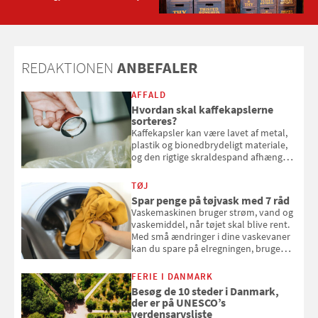
økologiske grill-øl er der nu endnu
mere til enhver smag – og også til
dem, der gerne vil køre hjem efter
sommerfesten
REDAKTIONEN
ANBEFALER
AFFALD
Hvordan skal kaffekapslerne
sorteres?
Kaffekapsler kan være lavet af metal,
plastik og bionedbrydeligt materiale,
og den rigtige skraldespand afhænger
af, hvad kapslen er lavet af. Her får du
overblikket over, hvordan
TØJ
kaffekapslerne skal sorteres
Spar penge på tøjvask med 7 råd
Vaskemaskinen bruger strøm, vand og
vaskemiddel, når tøjet skal blive rent.
Med små ændringer i dine vaskevaner
kan du spare på elregningen, bruge
mindre vand og sæbe og forlænge
vaskemaskinens levetid. Samvirke har
FERIE I DANMARK
samlet 7 enkle råd til at spare penge
Besøg de 10 steder i Danmark,
på tøjvasken
der er på UNESCO’s
verdensarvsliste