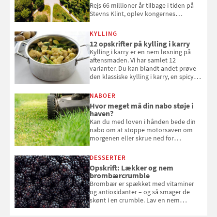
Rejs 66 millioner år tilbage i tiden på
Stevns Klint, oplev kongernes
gravkirke i Roskilde og se tidevandet
forvandle Vadehavet. Her er de 10
KYLLING
danske steder på UNESCO's
12 opskrifter på kylling i karry
verdensarvsliste
Kylling i karry er en nem løsning på
aftensmaden. Vi har samlet 12
varianter. Du kan blandt andet prøve
den klassiske kylling i karry, en spicy
suppe eller kylling med kokosris.
Velbekomme!
NABOER
Hvor meget må din nabo støje i
haven?
Kan du med loven i hånden bede din
nabo om at stoppe motorsaven om
morgenen eller skrue ned for
musikken ved festen om natten? Få
svar her
DESSERTER
Opskrift: Lækker og nem
brombærcrumble
Brombær er spækket med vitaminer
og antioxidanter – og så smager de
skønt i en crumble. Lav en nem
brombærcrumble, der er klar på under
en time, og som smelter på tungen