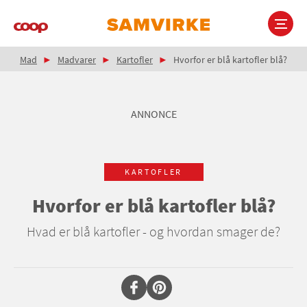
Gå
til
hovedindhold
Brødkrumme
Main
Mad
Madvarer
Kartofler
Hvorfor er blå kartofler blå?
navigation
ANNONCE
KARTOFLER
Hvorfor er blå kartofler blå?
Hvad er blå kartofler - og hvordan smager de?