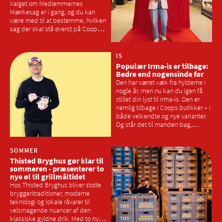
Valget om Medlemmernes
Mærkesag er i gang, og du kan
være med til at bestemme, hvilken
sag der skal stå øverst på Coops
dagsorden i 2026. Vi har spurgt
Samvirkes læsere, hvor meget de
lokale varer skal fylde på
IS
hylderne, og hvad der skal til for at
Populær Irma-is er tilbage:
vælge dansk og lokalt frem for
Bedre end nogensinde før
udenlandske varer
Den har været væk fra hylderne i
nogle år, men nu kan du igen få
stillet din lyst til Irma-is. Den er
nemlig tilbage i Coops butikker – i
både velkendte og nye varianter.
Og står det til manden bag,
Morten Heiberg, skal isen være
intet mindre end Danmarks
bedste
SOMMER
Thisted Bryghus gør klar til
sommeren - præsenterer to
nye øl til grillmåltidet
Hos Thisted Bryghus bliver stolte
bryggeritraditioner, moderne
teknologi og lokale råvarer til
velsmagende nuancer af den
klassiske gyldne drik. Med to nye