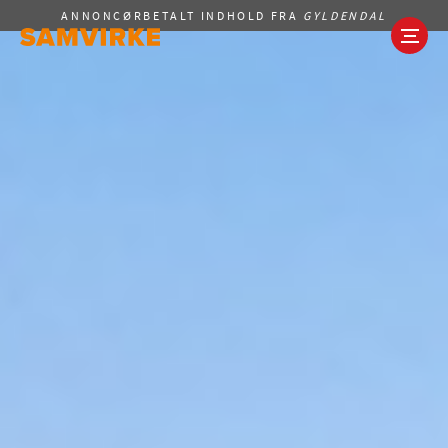
Main
Gå
ANNONCØRBETALT INDHOLD FRA
GYLDENDAL
navigation
til
hovedindhold