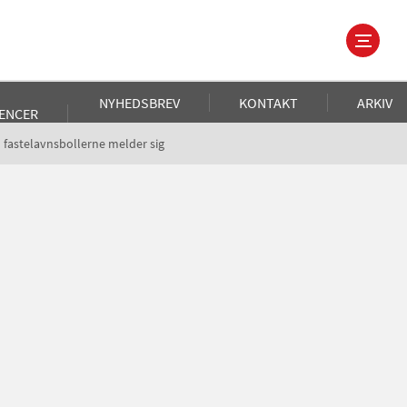
NYHEDSBREV
KONTAKT
ARKIV
ENCER
l fastelavnsbollerne melder sig