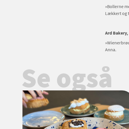
»Bollerne m
Lækkert og t
Ard Bakery
»Wienerbrød
Anna.
Se også