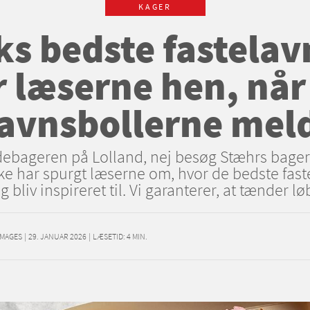
KAGER
 bedste fastelav
 læserne hen, når 
lavnsbollerne meld
debageren på Lolland, nej besøg Stæhrs bageri
e har spurgt læserne om, hvor de bedste faste
g bliv inspireret til. Vi garanterer, at tænder l
IMAGES
|
29. JANUAR 2026
|
LÆSETID:
4
MIN.