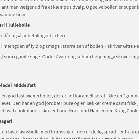
ant man vælger ud fra et kæmpe udvalg. Og selve bollen er super 
 samme tid.«
i i Tullebølle
i får også anbefalinger fra flere:
i mængden af fyld og smag til størrelsen af bollen,« skriver Gitte P
som i gamle dage. Gode råvarer og sublim betjening,« skriver Ing
lade i Middelfart
r en god fast wienerboller, der er lidt karamelliseret, ikke en "gumm
oplevet. Den har en god jordbær pure og en lækker creme samt frisk
n god hvid chokolade,« skriver Lone Moeslund Hansen om Kring Chok
Bageri
 en fastelavnsbolle med brunsviger - den er dejlig sprød - er frisk og