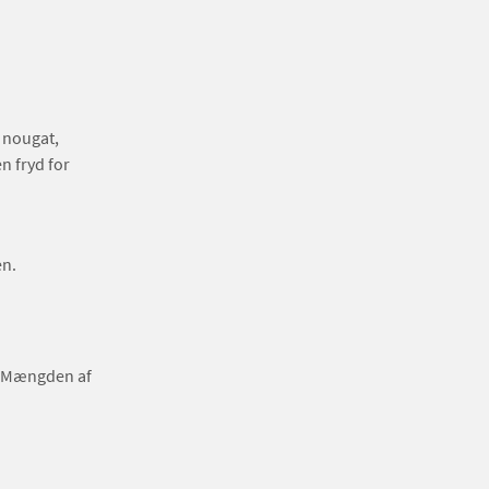
 nougat,
n fryd for
en.
n, Mængden af