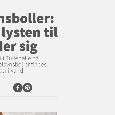
nsboller:
lysten til
er sig
 i Tullebølle på
lavnsboller findes.
øber i vand