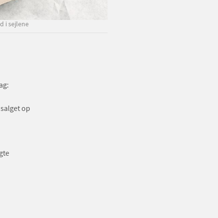
d i sejlene
ag:
salget op
gte