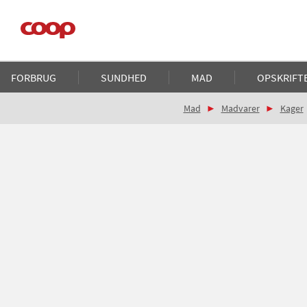
Gå
til
hovedindhold
Main
FORBRUG
SUNDHED
MAD
OPSKRIFT
navigation
Brødkrumme
Mad
Madvarer
Kager