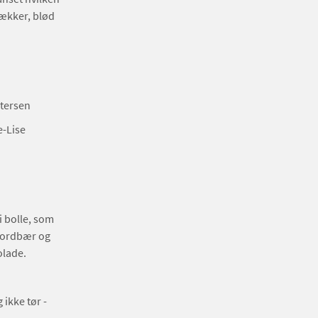
lækker, blød
etersen
e-Lise
i bolle, som
 jordbær og
olade.
 ikke tør -