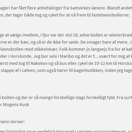
geri har fået flere anbefalinger fra Samvirkes læsere. Blandt andet
n, der tager både tog og cykel for at nå frem til fastelavnsbollerne:
e at vælge imellem, i fjor var der vist 18, selve bollen er wienerbrød
lerne er der bær, og så er de ikke for søde. De smager bare af mere. 
elavnsbollen med stikkelsbær. Folk kommer jo langvejs fra for at k
ler i Horslunde. Jeg bor selv i Maribo og det er f....svært for mig at
ørst med tog til Nakskov og så bus eller cykel de 10-12 km til Hors
 slappe af i cafeen, som også hører til bagerbutikken, inden jeg tag
 bollen og der er så mange forskellige slags forskelligt fyld. Fra surt t
ver Mogens Kusk
mann skriver:
er fantastisk og er perfekt balanceret i smagen og konsistensen, u