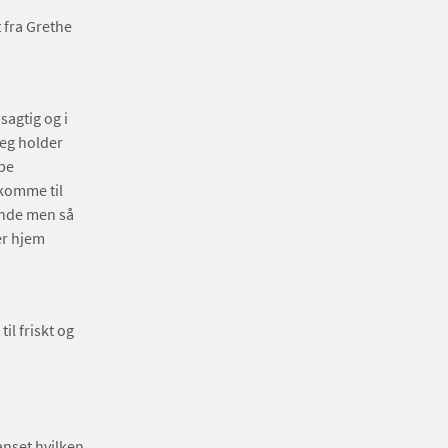
 fra Grethe
sagtig og i
Jeg holder
øbe
 komme til
lunde men så
er hjem
il friskt og
anset hvilken