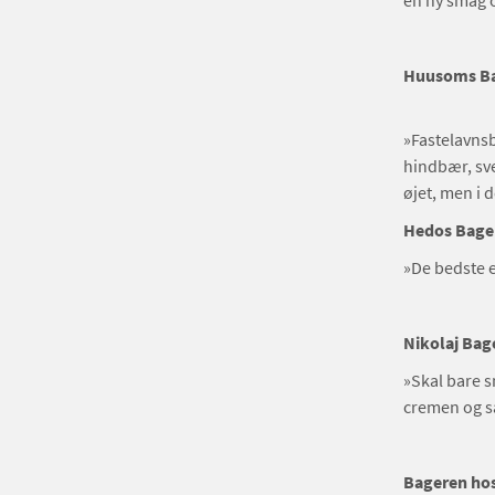
en ny smag o
Huusoms Ba
»Fastelavnsb
hindbær, sve
øjet, men i 
Hedos Bager
»De bedste e
Nikolaj Bag
»Skal bare s
cremen og sa
Bageren hos