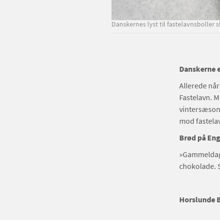
Danskernes lyst til fastelavnsboller s
Danskerne e
Allerede når
Fastelavn. M
vintersæsone
mod fastelav
Brød på Eng
»Gammeldags
chokolade. S
Horslunde B