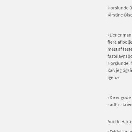
Horslunde Ba
Kirstine Olse
»Der er mang
flere af bol
mest af fast
fastelavnsbol
Horslunde, f
kan jeg også
igen.«
»De er gode i
sødt,« skri
Anette Hart
»Fyldet smag