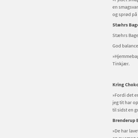
en smagsvari
og sprød på
Stæhrs Bager
Stæhrs Bager
God balance 
»Hjemmebagt 
Tinkjær.
Kring Choko
»Fordi det e
jeg tit har 
til sidst e
Brenderup 
»De har lavet