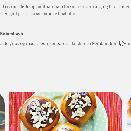
ed creme, fløde og hindbær har chokoladeovertræk, og tilpas mæng
il en god pris,« skriver Vibeke Løvholm.
, København
sdej, ribs og mascarpone er bare så lækker en kombination 🙌🏻« 