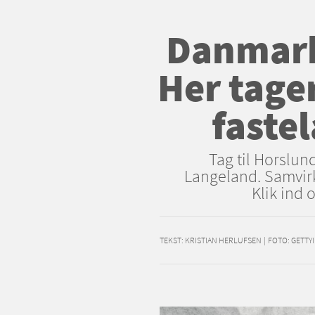
Danmarks
Her tager
faste
Tag til Horslun
Langeland. Samvirk
Klik ind o
TEKST:
KRISTIAN HERLUFSEN
|
FOTO: GETTY