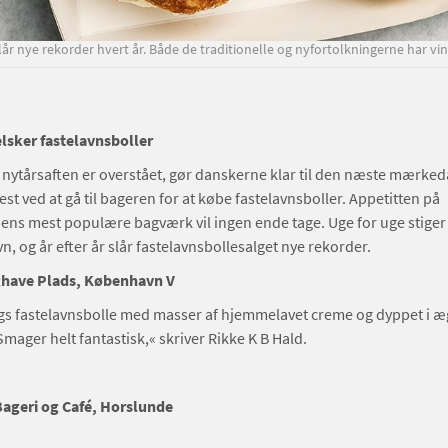
lår nye rekorder hvert år. Både de traditionelle og nyfortolkningerne har vin
lsker fastelavnsboller
 nytårsaften er overstået, gør danskerne klar til den næste mærked
est ved at gå til bageren for at købe fastelavnsboller. Appetitten på
ns mest populære bagværk vil ingen ende tage. Uge for uge stiger 
n, og år efter år slår fastelavnsbollesalget nye rekorder.
have Plads, København V
 fastelavnsbolle med masser af hjemmelavet creme og dyppet i æ
mager helt fantastisk,« skriver Rikke K B Hald.
ageri og Café, Horslunde