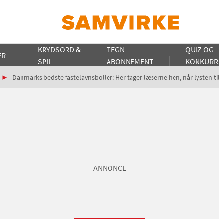
KRYDSORD &
TEGN
QUIZ OG
ER
SPIL
ABONNEMENT
KONKURR
Danmarks bedste fastelavnsboller: Her tager læserne hen, når lysten ti
ANNONCE