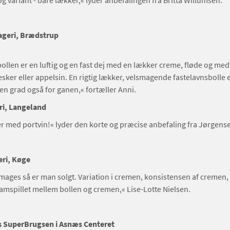
g variant - bare lækker,« lyder anbefalingen fra Britta Willumsen.
geri, Brædstrup
ollen er en luftig og en fast dej med en lækker creme, fløde og med
sker eller appelsin. En rigtig lækker, velsmagende fastelavnsbolle e
den grad også for ganen,« fortæller Anni.
i, Langeland
r med portvin!« lyder den korte og præcise anbefaling fra Jørgens
eri, Køge
mages så er man solgt. Variation i cremen, konsistensen af creme
mspillet mellem bollen og cremen,« Lise-Lotte Nielsen.
 SuperBrugsen i Asnæs Centeret