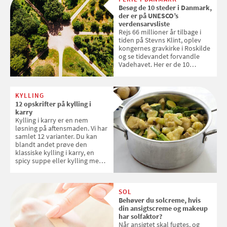
tøjvasken
Besøg de 10 steder i Danmark,
der er på UNESCO’s
verdensarvsliste
Rejs 66 millioner år tilbage i
tiden på Stevns Klint, oplev
kongernes gravkirke i Roskilde
og se tidevandet forvandle
Vadehavet. Her er de 10
danske steder på UNESCO's
verdensarvsliste
KYLLING
12 opskrifter på kylling i
karry
Kylling i karry er en nem
løsning på aftensmaden. Vi har
samlet 12 varianter. Du kan
blandt andet prøve den
klassiske kylling i karry, en
spicy suppe eller kylling med
kokosris. Velbekomme!
SOL
Behøver du solcreme, hvis
din ansigtscreme og makeup
har solfaktor?
Når ansigtet skal fugtes, og