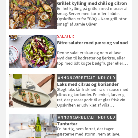
Grillet kylling med chili og citron
En hel kylling på grillen med masser af
smag. Server med kartofler i både.
Opskriften er fra "BBQ – Nem grill, stor
smag" af Jamie Oliver.
SALATER
Bitre salater med pære og valnød
Denne salat er skøn og nem at lave.
Nyd den til kødretter og fjerkræ, eller
top med lidt kogte bælgfrugter eller
en rest kylling, og nyd den som et let,
selvstændigt måltid. Opskriften er fra
ANNONCØRBETALT INDHOLD
Louisa Lorangs kogebog "Salat".
Laks med citrus og koriander
Stegt laks får friskhed fra en sauce med
citrus og koriander. En enkel, farverig
ret, der passer godt til et glas frisk vin.
Opskriften er udviklet af Viña
Esmeralda.
ANNONCØRBETALT INDHOLD
Tuntartar
En hurtig, nem forret, der tager
gæsterne med storm. Nem at lave,