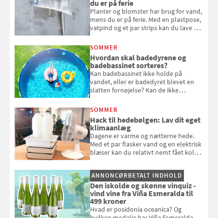
du er på ferie
Planter og blomster har brug for vand,
mens du er på ferie. Med en plastpose,
vatpind og et par strips kan du lave dit
eget vandingssystem, så du slipper for
at bede naboen om at vande eller
SOMMER
komme hjem til døde planter
Hvordan skal badedyrene og
badebassinet sorteres?
Kan badebassinet ikke holde på
vandet, eller er badedyret blevet en
slatten fornøjelse? Kan de ikke
repareres, skal du være særligt
opmærksom, når du smider
SOMMER
badebassinet eller et badedyr ud
Hack til hedebølgen: Lav dit eget
klimaanlæg
Dagene er varme og nætterne hede.
Med et par flasker vand og en elektrisk
blæser kan du relativt nemt fået koldt
pust, når der er varmt ude og inde. Klik
og se, hvordan du gør
ANNONCØRBETALT INDHOLD
Den iskolde og skønne vinquiz -
vind vine fra Viña Esmeralda til
499 kroner
Hvad er posidonia oceanica? Og
hvilken medalje har Viña Esmeralda