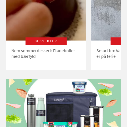
DESSERTER
LI
Nem sommerdessert: Flødeboller
Smart tip: Vand
med bærfyld
er på ferie