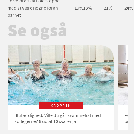
Forældre skal ikke stoppe
med at være nøgne foran
19%
13%
21%
24%
barnet
Se også
KROPPEN
Blufærdighed: Ville du gå i svømmehal med
Fæll
kollegerne? 6 ud af 10 svarer ja
brus