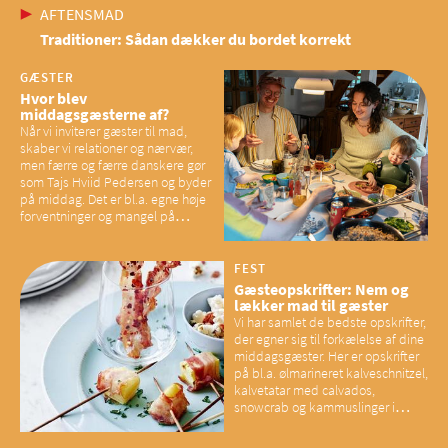
AFTENSMAD
Traditioner: Sådan dækker du bordet korrekt
GÆSTER
Hvor blev
middagsgæsterne af?
Når vi inviterer gæster til mad,
skaber vi relationer og nærvær,
men færre og færre danskere gør
som Tajs Hviid Pedersen og byder
på middag. Det er bl.a. egne høje
forventninger og mangel på
overskud, der spænder ben,
mener eksperter – og det kan
have konsekvenser for vores
FEST
sociale fællesskaber
Gæsteopskrifter: Nem og
lækker mad til gæster
Vi har samlet de bedste opskrifter,
der egner sig til forkælelse af dine
middagsgæster. Her er opskrifter
på bl.a. ølmarineret kalveschnitzel,
kalvetatar med calvados,
snowcrab og kammuslinger i
brunet citronsmør og snacks til
baconelskere