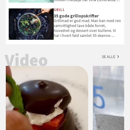
White fået ved Mundus vini i 2026? Gæt
med i Samvirkes skønne vinquiz, hvor
GRILL
du kan vinde 6 flasker vin fra Viña
35 gode grillopskrifter
Esmeralda. Konkurrencen slutter 1.
Grillmad er god mad. Man kan med ren
september 2026.
samvittighed lave både forret,
hovedret og dessert over kullene. Vi
har i hvert fald samlet 35 skønne
forslag til en sommeraften i grillens
tegn.
Video
SE ALLE