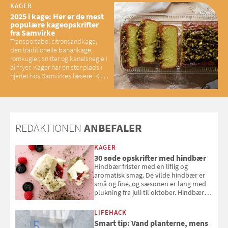
KAGER
2025 i kage: Her er de mest
populære kageopskrifter
fra Samvirke
Transportabel citronsandkage,
den traditionelle banankage,
romkugler, snitter og kanelsnegle i
airfryer. Kager har en stor plads i
hjertet hos Samvirkes læsere. Kig
med og se alle favoritterne fra
2025
REDAKTIONEN
ANBEFALER
KAGER
30 søde opskrifter med hindbær
Hindbær frister med en liflig og
aromatisk smag. De vilde hindbær er
små og fine, og sæsonen er lang med
plukning fra juli til oktober. Hindbær
kan spises direkte fra busken, eller du
kan bruge dine hindbær i alt fra
LIFEHACK
bagværk og salater til is og syltning.
Smart tip: Vand planterne, mens