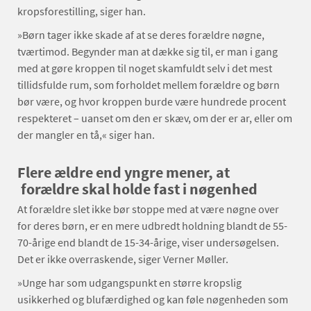
kropsforestilling, siger han.
»Børn tager ikke skade af at se deres forældre nøgne,
tværtimod. Begynder man at dække sig til, er man i gang
med at gøre kroppen til noget skamfuldt selv i det mest
tillidsfulde rum, som forholdet mellem forældre og børn
bør være, og hvor kroppen burde være hundrede procent
respekteret – uanset om den er skæv, om der er ar, eller om
der mangler en tå,« siger han.
Flere ældre end yngre mener, at
forældre skal holde fast i nøgenhed
At forældre slet ikke bør stoppe med at være nøgne over
for deres børn, er en mere udbredt holdning blandt de 55-
70-årige end blandt de 15-34-årige, viser undersøgelsen.
Det er ikke overraskende, siger Verner Møller.
»Unge har som udgangspunkt en større kropslig
usikkerhed og blufærdighed og kan føle nøgenheden som