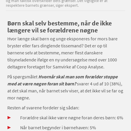
og man faktisk overskrider dets grænser. Det vigtigste er at
respektere barnets grænser, siger ekspert.
Børn skal selv bestemme, når de ikke
længere vil se forældrene nøgne
Hvor længe skal børn og unge eksponeres for mors bare
bryster eller fars dinglende tissemand? Det er op til
børnene selv at bestemme, mener flest danskere
tilsyneladende ifølge en ny undersøgelse med over 1000
deltagere foretaget for Samvirke af Coop Analyse.
På spørgsmålet
Hvornår skal man som forælder stoppe
med at være nøgen foran sit barn?
svarer 4 ud af 10 (38%),
at det skal man, når barnet selv viser, at det ikke vil se far og
mor nøgne.
Resten af svarene fordeler sig sådan:
Forældre skal ikke være nøgne foran deres børn: 6%
Når barnet begynder i børnehaven: 5%