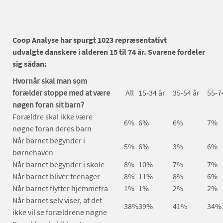
Coop Analyse har spurgt 1023 repræsentativt
udvalgte danskere i alderen 15 til 74 år. Svarene fordeler
sig sådan:
Hvornår skal man som
forælder stoppe med at være
All
15-34 år
35-54 år
55-7
nøgen foran sit barn?
Forældre skal ikke være
6%
6%
6%
7%
nøgne foran deres barn
Når barnet begynder i
5%
6%
3%
6%
børnehaven
Når barnet begynder i skole
8%
10%
7%
7%
Når barnet bliver teenager
8%
11%
8%
6%
Når barnet flytter hjemmefra
1%
1%
2%
2%
Når barnet selv viser, at det
38%
39%
41%
34%
ikke vil se forældrene nøgne