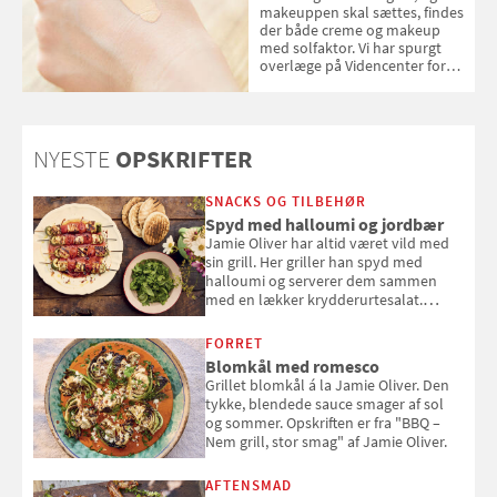
makeuppen skal sættes, findes
der både creme og makeup
med solfaktor. Vi har spurgt
overlæge på Videncenter for
Hudkræft, Stine Regin Wiegell,
om ansigtscreme og makeup
med SPF kan erstatte
solcreme, når man bevæger
NYESTE
OPSKRIFTER
sig ud i solen
SNACKS OG TILBEHØR
Spyd med halloumi og jordbær
Jamie Oliver har altid været vild med
sin grill. Her griller han spyd med
halloumi og serverer dem sammen
med en lækker krydderurtesalat.
Opskriften er fra “BBQ – Nem grill, stor
smag" af Jamie Oliver.
FORRET
Blomkål med romesco
Grillet blomkål á la Jamie Oliver. Den
tykke, blendede sauce smager af sol
og sommer. Opskriften er fra "BBQ –
Nem grill, stor smag" af Jamie Oliver.
AFTENSMAD