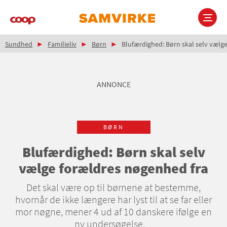
Gå
til
hovedindhold
Brødkrumme
Main
Sundhed
Familieliv
Børn
Blufærdighed: Børn skal selv vælg
navigation
ANNONCE
BØRN
Blufærdighed: Børn skal selv
vælge forældres nøgenhed fra
Det skal være op til børnene at bestemme,
hvornår de ikke længere har lyst til at se far eller
mor nøgne, mener 4 ud af 10 danskere ifølge en
ny undersøgelse.