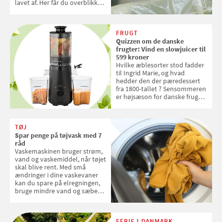
lavet af. Her får du overblikket
over, hvordan kaffekapslerne
skal sorteres
FRUGT
Quizzen om de danske
frugter: Vind en slowjuicer til
599 kroner
Hvilke æblesorter stod fadder
til Ingrid Marie, og hvad
hedder den der pæredessert
fra 1800-tallet ? Sensommeren
er højsæson for danske fruger,
og lige nu kan du stemme om
dine danske og lokale
favoritter. Det fejrer Samvirke
TØJ
med en quiz om alt det danske
Spar penge på tøjvask med 7
frugt, vi elsker. Konkurrencen
råd
slutter fredag d. 18. september
Vaskemaskinen bruger strøm,
2026
vand og vaskemiddel, når tøjet
skal blive rent. Med små
ændringer i dine vaskevaner
kan du spare på elregningen,
bruge mindre vand og sæbe
og forlænge vaskemaskinens
levetid. Samvirke har samlet 7
enkle råd til at spare penge på
FERIE I DANMARK