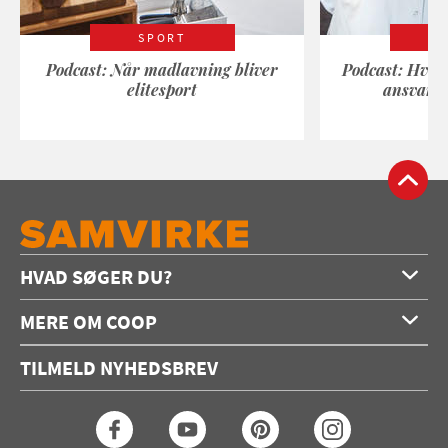
SPORT
Podcast: Når madlavning bliver
Podcast: Hvad
elitesport
ansvarli
HVAD SØGER DU?
Forside
MERE OM COOP
Opskrifter
Om os
Konkurrencer
TILMELD NYHEDSBREV
Annoncering
Podcast
Coop.dk
Video
Coop medlem
Arkiv