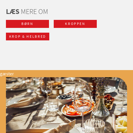
LÆS
MERE OM
BØRN
KROPPEN
KROP & HELBRED
gæster