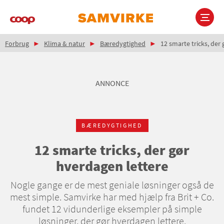
Gå
til
hovedindhold
Brødkrumme
Main
Forbrug
Klima & natur
Bæredygtighed
12 smarte tricks, der
navigation
ANNONCE
BÆREDYGTIGHED
12 smarte tricks, der gør
hverdagen lettere
Nogle gange er de mest geniale løsninger også de
mest simple. Samvirke har med hjælp fra Brit + Co.
fundet 12 vidunderlige eksempler på simple
løsninger, der gør hverdagen lettere.