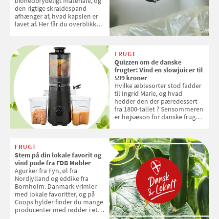
bionedbrydeligt materiale, og
den rigtige skraldespand
afhænger af, hvad kapslen er
lavet af. Her får du overblikket
over, hvordan kaffekapslerne
skal sorteres
FRUGT
Quizzen om de danske
frugter: Vind en slowjuicer til
599 kroner
Hvilke æblesorter stod fadder
til Ingrid Marie, og hvad
hedder den der pæredessert
fra 1800-tallet ? Sensommeren
er højsæson for danske fruger,
og lige nu kan du stemme om
dine danske og lokale
favoritter. Det fejrer Samvirke
FRUGT
med en quiz om alt det danske
Stem på din lokale favorit og
frugt, vi elsker. Konkurrencen
vind pude fra FDB Møbler
slutter fredag d. 18. september
Agurker fra Fyn, øl fra
2026
Nordjylland og eddike fra
Bornholm. Danmark vrimler
med lokale favoritter, og på
Coops hylder finder du mange
producenter med rødder i et
sted, en smag og stolthed. Nu