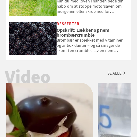
Kan du med loven i hånden bede din
nabo om at stoppe motorsaven om
morgenen eller skrue ned for
musikken ved festen om natten? Få
svar her
DESSERTER
Opskrift: Lækker og nem
brombærcrumble
Brombær er spækket med vitaminer
og antioxidanter – og så smager de
skønt i en crumble. Lav en nem
brombærcrumble, der er klar på under
en time, og som smelter på tungen
Video
SE ALLE