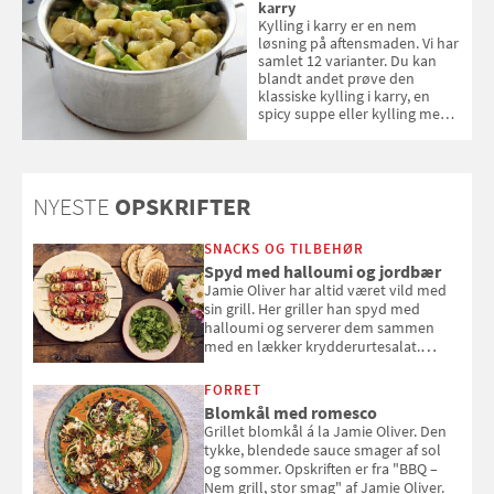
karry
Kylling i karry er en nem
løsning på aftensmaden. Vi har
samlet 12 varianter. Du kan
blandt andet prøve den
klassiske kylling i karry, en
spicy suppe eller kylling med
kokosris. Velbekomme!
NYESTE
OPSKRIFTER
SNACKS OG TILBEHØR
Spyd med halloumi og jordbær
Jamie Oliver har altid været vild med
sin grill. Her griller han spyd med
halloumi og serverer dem sammen
med en lækker krydderurtesalat.
Opskriften er fra “BBQ – Nem grill, stor
smag" af Jamie Oliver.
FORRET
Blomkål med romesco
Grillet blomkål á la Jamie Oliver. Den
tykke, blendede sauce smager af sol
og sommer. Opskriften er fra "BBQ –
Nem grill, stor smag" af Jamie Oliver.