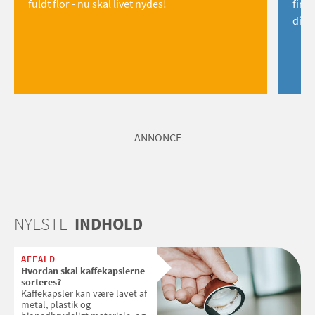
fuldt flor - nu skal livet nydes!
find
dig!
ANNONCE
NYESTE
INDHOLD
AFFALD
Hvordan skal kaffekapslerne
sorteres?
Kaffekapsler kan være lavet af
metal, plastik og