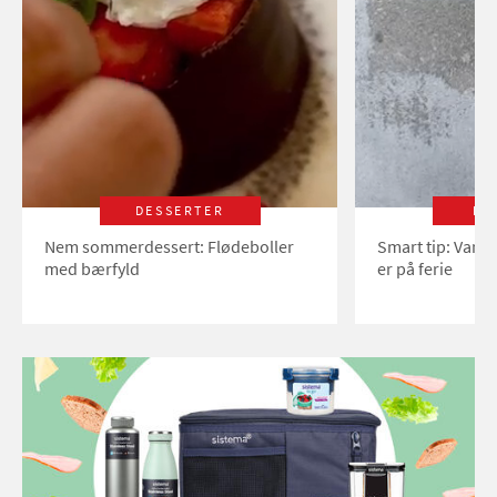
DESSERTER
LI
Nem sommerdessert: Flødeboller
Smart tip: Vand
med bærfyld
er på ferie