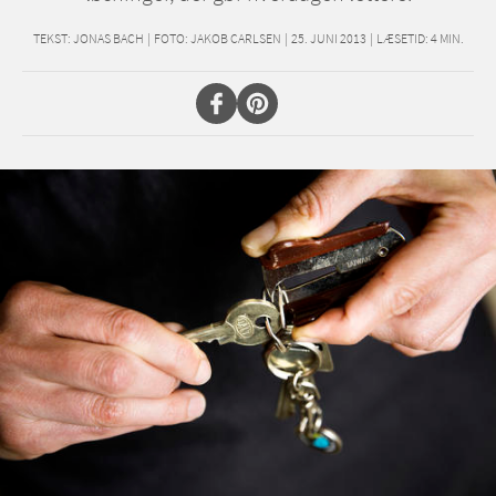
TEKST:
JONAS BACH
|
FOTO: JAKOB CARLSEN
|
25. JUNI 2013
|
LÆSETID:
4
MIN.