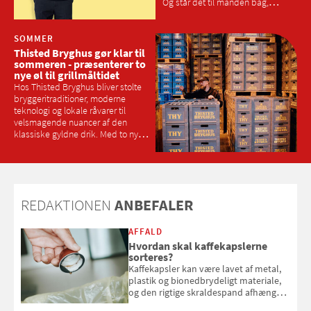
Og står det til manden bag,
Morten Heiberg, skal isen være
intet mindre end Danmarks
bedste
SOMMER
Thisted Bryghus gør klar til
sommeren - præsenterer to
nye øl til grillmåltidet
Hos Thisted Bryghus bliver stolte
bryggeritraditioner, moderne
teknologi og lokale råvarer til
velsmagende nuancer af den
klassiske gyldne drik. Med to nye
økologiske grill-øl er der nu endnu
mere til enhver smag – og også til
dem, der gerne vil køre hjem efter
sommerfesten
REDAKTIONEN
ANBEFALER
AFFALD
Hvordan skal kaffekapslerne
sorteres?
Kaffekapsler kan være lavet af metal,
plastik og bionedbrydeligt materiale,
og den rigtige skraldespand afhænger
af, hvad kapslen er lavet af. Her får du