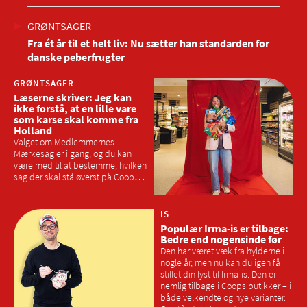
GRØNTSAGER
Fra ét år til et helt liv: Nu sætter han standarden for
danske peberfrugter
GRØNTSAGER
Læserne skriver: Jeg kan
ikke forstå, at en lille vare
som karse skal komme fra
Holland
Valget om Medlemmernes
Mærkesag er i gang, og du kan
være med til at bestemme, hvilken
sag der skal stå øverst på Coops
dagsorden i 2026. Vi har spurgt
Samvirkes læsere, hvor meget de
lokale varer skal fylde på
IS
hylderne, og hvad der skal til for at
Populær Irma-is er tilbage:
vælge dansk og lokalt frem for
Bedre end nogensinde før
udenlandske varer
Den har været væk fra hylderne i
nogle år, men nu kan du igen få
stillet din lyst til Irma-is. Den er
nemlig tilbage i Coops butikker – i
både velkendte og nye varianter.