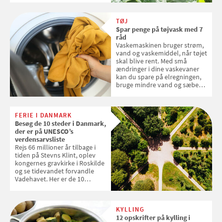
kan du stemme på din lokale
favorit og vinde en pude fra
TØJ
FDB Møbler til en værdi af 599
Spar penge på tøjvask med 7
kroner
råd
Vaskemaskinen bruger strøm,
vand og vaskemiddel, når tøjet
skal blive rent. Med små
ændringer i dine vaskevaner
kan du spare på elregningen,
bruge mindre vand og sæbe
og forlænge vaskemaskinens
levetid. Samvirke har samlet 7
enkle råd til at spare penge på
FERIE I DANMARK
tøjvasken
Besøg de 10 steder i Danmark,
der er på UNESCO’s
verdensarvsliste
Rejs 66 millioner år tilbage i
tiden på Stevns Klint, oplev
kongernes gravkirke i Roskilde
og se tidevandet forvandle
Vadehavet. Her er de 10
danske steder på UNESCO's
verdensarvsliste
KYLLING
12 opskrifter på kylling i