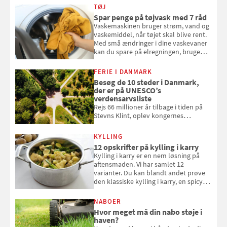
overblikket over, hvordan
TØJ
kaffekapslerne skal sorteres
Spar penge på tøjvask med 7 råd
Vaskemaskinen bruger strøm, vand og
vaskemiddel, når tøjet skal blive rent.
Med små ændringer i dine vaskevaner
kan du spare på elregningen, bruge
mindre vand og sæbe og forlænge
vaskemaskinens levetid. Samvirke har
FERIE I DANMARK
samlet 7 enkle råd til at spare penge
Besøg de 10 steder i Danmark,
på tøjvasken
der er på UNESCO’s
verdensarvsliste
Rejs 66 millioner år tilbage i tiden på
Stevns Klint, oplev kongernes
gravkirke i Roskilde og se tidevandet
forvandle Vadehavet. Her er de 10
KYLLING
danske steder på UNESCO's
12 opskrifter på kylling i karry
verdensarvsliste
Kylling i karry er en nem løsning på
aftensmaden. Vi har samlet 12
varianter. Du kan blandt andet prøve
den klassiske kylling i karry, en spicy
suppe eller kylling med kokosris.
Velbekomme!
NABOER
Hvor meget må din nabo støje i
haven?