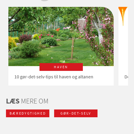
HAVEN
10 gør-det-selv-tips til haven og altanen
De 1
LÆS
MERE OM
BÆREDYGTIGHED
GØR-DET-SELV