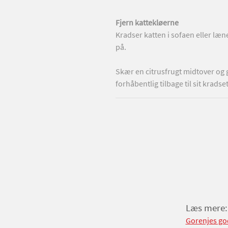
Fjern kattekløerne
noget tid.
Kradser katten i sofaen eller læne
på.
.
Skær en citrusfrugt midtover og g
forhåbentlig tilbage til sit kradse
Læs mere:
Gorenjes go