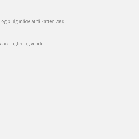
Fjern møl
g og billig måde at få katten væk
Der er ikke noget værre end møl i 
Læg tørrede citrusskaller i dine s
klare lugten og vender