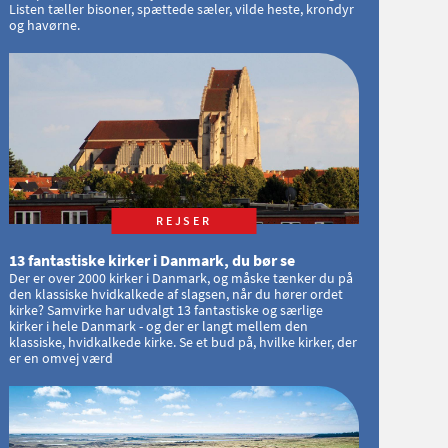
Listen tæller bisoner, spættede sæler, vilde heste, krondyr
og havørne.
REJSER
13 fantastiske kirker i Danmark, du bør se
Der er over 2000 kirker i Danmark, og måske tænker du på
den klassiske hvidkalkede af slagsen, når du hører ordet
kirke? Samvirke har udvalgt 13 fantastiske og særlige
kirker i hele Danmark - og der er langt mellem den
klassiske, hvidkalkede kirke. Se et bud på, hvilke kirker, der
er en omvej værd