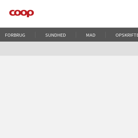
Gå
til
hovedindhold
Main
FORBRUG
SUNDHED
MAD
OPSKRIFT
navigation
Brødkrumme