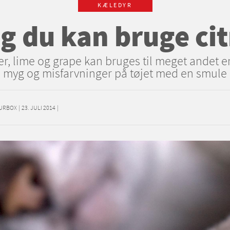
KÆLEDYR
g du kan bruge cit
er, lime og grape kan bruges til meget andet e
, myg og misfarvninger på tøjet med en smule c
OURBOX
|
23. JULI 2014
|