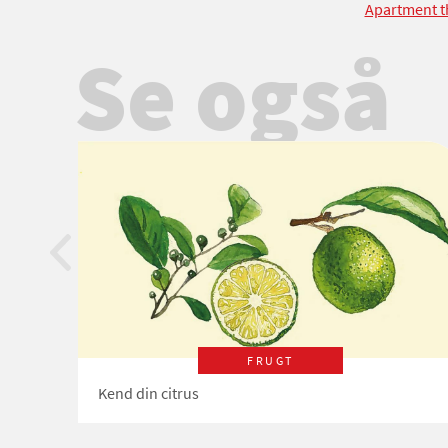
Apartment t
Se også
FRUGT
Kend din citrus