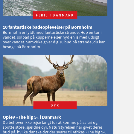
FERIE I DANMARK
10 fantastiske badeoplevelser på Bornholm
Bornholm er fyldt med fantastiske strande. Hop en tur i
vandet, solbad på klipperne eller nyd en is med udsigt
over vandet. Samvirke giver dig 10 bud på strande, du kan
besøge på Bornholm
DYR
Oplev »The big 5« i Danmark
Du behøver ikke rejse langt for at komme på safari og
spotte store, sjældne dyr. Naturstyrelsen har givet deres
bud på, hvilke danske dyr der svarer til Afrikas »The big 5«.