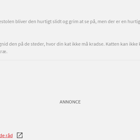
stolen bliver den hurtigt slidt og grim at se på, men der er en hurti
nid den på de steder, hvor din kat ikke må kradse. Katten kan ikke 
træ.
ANNONCE
de råd