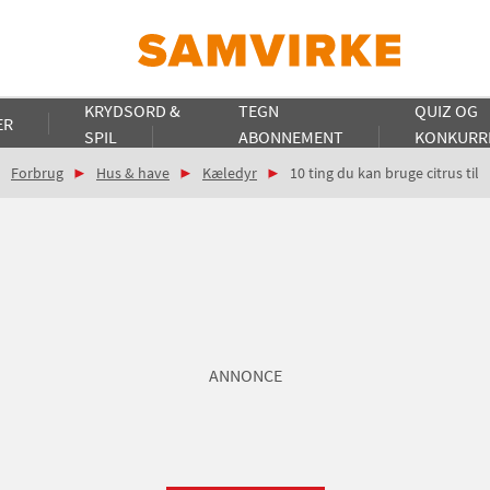
KRYDSORD &
TEGN
QUIZ OG
ER
SPIL
ABONNEMENT
KONKURR
Forbrug
Hus & have
Kæledyr
10 ting du kan bruge citrus til
ANNONCE