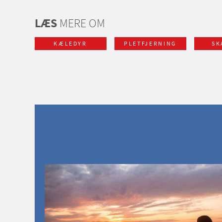
LÆS
MERE OM
KÆLEDYR
PLETFJERNING
SK