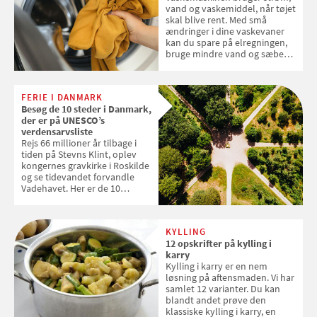
vand og vaskemiddel, når tøjet
skal blive rent. Med små
ændringer i dine vaskevaner
kan du spare på elregningen,
bruge mindre vand og sæbe
og forlænge vaskemaskinens
levetid. Samvirke har samlet 7
enkle råd til at spare penge på
FERIE I DANMARK
tøjvasken
Besøg de 10 steder i Danmark,
der er på UNESCO’s
verdensarvsliste
Rejs 66 millioner år tilbage i
tiden på Stevns Klint, oplev
kongernes gravkirke i Roskilde
og se tidevandet forvandle
Vadehavet. Her er de 10
danske steder på UNESCO's
verdensarvsliste
KYLLING
12 opskrifter på kylling i
karry
Kylling i karry er en nem
løsning på aftensmaden. Vi har
samlet 12 varianter. Du kan
blandt andet prøve den
klassiske kylling i karry, en