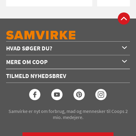
HVAD SØGER DU?
Forside
MERE OM COOP
Opskrifter
Om os
Konkurrencer
TILMELD NYHEDSBREV
Annoncering
Podcast
Coop.dk
Video
Coop medlem
Arkiv
Seneste Samvirke-magasin
Samvirke er nyt om forbrug, mad og mennesker til Coops 2
mio. medejere.