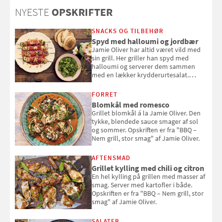
NYESTE
OPSKRIFTER
SNACKS OG TILBEHØR
Spyd med halloumi og jordbær
Jamie Oliver har altid været vild med
sin grill. Her griller han spyd med
halloumi og serverer dem sammen
med en lækker krydderurtesalat.
Opskriften er fra “BBQ – Nem grill, stor
smag" af Jamie Oliver.
FORRET
Blomkål med romesco
Grillet blomkål á la Jamie Oliver. Den
tykke, blendede sauce smager af sol
og sommer. Opskriften er fra "BBQ –
Nem grill, stor smag" af Jamie Oliver.
AFTENSMAD
Grillet kylling med chili og citron
En hel kylling på grillen med masser af
smag. Server med kartofler i både.
Opskriften er fra "BBQ – Nem grill, stor
smag" af Jamie Oliver.
SALATER