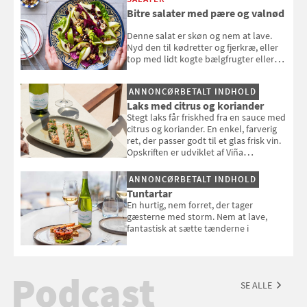
Bitre salater med pære og valnød
Denne salat er skøn og nem at lave.
Nyd den til kødretter og fjerkræ, eller
top med lidt kogte bælgfrugter eller
en rest kylling, og nyd den som et let,
selvstændigt måltid. Opskriften er fra
ANNONCØRBETALT INDHOLD
Louisa Lorangs kogebog "Salat".
Laks med citrus og koriander
Stegt laks får friskhed fra en sauce med
citrus og koriander. En enkel, farverig
ret, der passer godt til et glas frisk vin.
Opskriften er udviklet af Viña
Esmeralda.
ANNONCØRBETALT INDHOLD
Tuntartar
En hurtig, nem forret, der tager
gæsterne med storm. Nem at lave,
fantastisk at sætte tænderne i
Podcast
SE ALLE