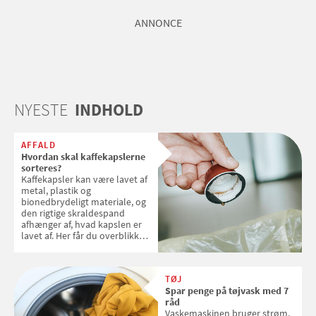
ANNONCE
NYESTE
INDHOLD
AFFALD
Hvordan skal kaffekapslerne
sorteres?
Kaffekapsler kan være lavet af
metal, plastik og
bionedbrydeligt materiale, og
den rigtige skraldespand
afhænger af, hvad kapslen er
lavet af. Her får du overblikket
over, hvordan kaffekapslerne
skal sorteres
TØJ
Spar penge på tøjvask med 7
råd
Vaskemaskinen bruger strøm,