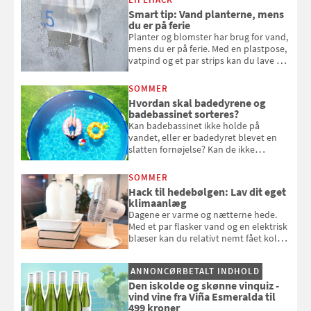
bagværk og salater til is og syltning.
Smart tip: Vand planterne, mens
du er på ferie
Planter og blomster har brug for vand,
mens du er på ferie. Med en plastpose,
vatpind og et par strips kan du lave dit
eget vandingssystem, så du slipper for
at bede naboen om at vande eller
SOMMER
komme hjem til døde planter
Hvordan skal badedyrene og
badebassinet sorteres?
Kan badebassinet ikke holde på
vandet, eller er badedyret blevet en
slatten fornøjelse? Kan de ikke
repareres, skal du være særligt
opmærksom, når du smider
SOMMER
badebassinet eller et badedyr ud
Hack til hedebølgen: Lav dit eget
klimaanlæg
Dagene er varme og nætterne hede.
Med et par flasker vand og en elektrisk
blæser kan du relativt nemt fået koldt
pust, når der er varmt ude og inde. Klik
og se, hvordan du gør
ANNONCØRBETALT INDHOLD
Den iskolde og skønne vinquiz -
vind vine fra Viña Esmeralda til
499 kroner