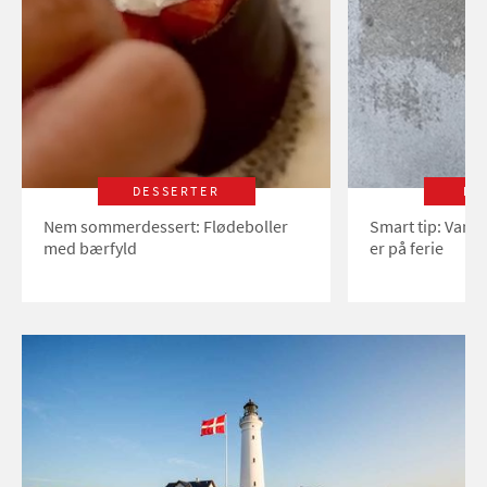
DESSERTER
LI
Nem sommerdessert: Flødeboller
Smart tip: Vand
med bærfyld
er på ferie