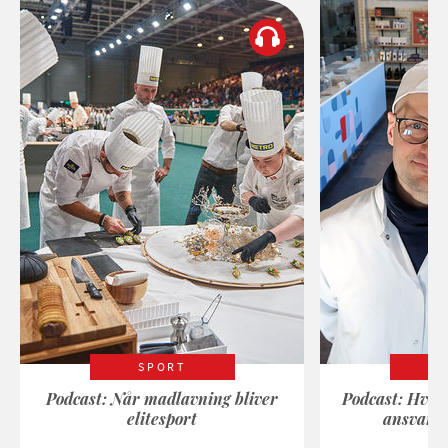
SPORT
Podcast: Når madlavning bliver
Podcast: Hvad
elitesport
ansvarli