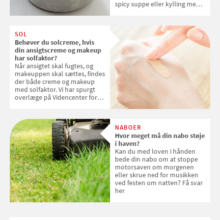
spicy suppe eller kylling med
kokosris. Velbekomme!
SOL
Behøver du solcreme, hvis
din ansigtscreme og makeup
har solfaktor?
Når ansigtet skal fugtes, og
makeuppen skal sættes, findes
der både creme og makeup
med solfaktor. Vi har spurgt
overlæge på Videncenter for
Hudkræft, Stine Regin Wiegell,
om ansigtscreme og makeup
med SPF kan erstatte
NABOER
solcreme, når man bevæger
Hvor meget må din nabo støje
sig ud i solen
i haven?
Kan du med loven i hånden
bede din nabo om at stoppe
motorsaven om morgenen
eller skrue ned for musikken
ved festen om natten? Få svar
her