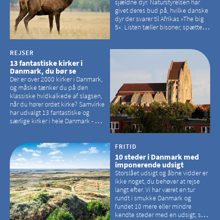
sjældne dyr. Naturstyrelsen har
givet deres bud på, hvilke danske
dyr der svarer til Afrikas »The big
5«. Listen tæller bisoner, spættede
sæler, vilde heste, krondyr og
havørne.
REJSER
13 fantastiske kirker i
Danmark, du bør se
Der er over 2000 kirker i Danmark,
og måske tænker du på den
klassiske hvidkalkede af slagsen,
når du hører ordet kirke? Samvirke
har udvalgt 13 fantastiske og
særlige kirker i hele Danmark - og
der er langt mellem den klassiske,
hvidkalkede kirke. Se et bud på,
hvilke kirker, der er en omvej værd
FRITID
10 steder i Danmark med
imponerende udsigt
Storslået udsigt og åbne vidder er
ikke noget, du behøver at rejse
langt efter. Vi har været en tur
rundt i smukke Danmark og
fundet 10 mere eller mindre
kendte steder med en udsigt, som