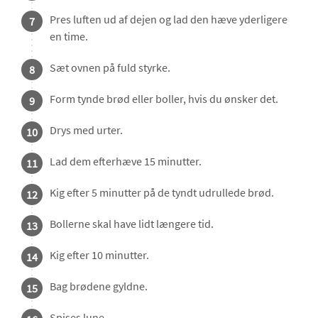
Pres luften ud af dejen og lad den hæve yderligere
7
en time.
Sæt ovnen på fuld styrke.
8
Form tynde brød eller boller, hvis du ønsker det.
9
Drys med urter.
10
Lad dem efterhæve 15 minutter.
11
Kig efter 5 minutter på de tyndt udrullede brød.
12
Bollerne skal have lidt længere tid.
13
Kig efter 10 minutter.
14
Bag brødene gyldne.
15
Spises lune.