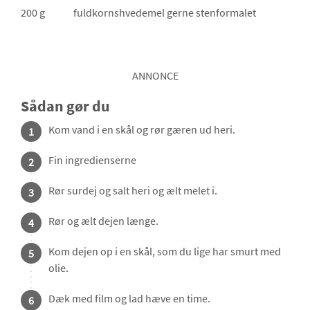
200 g
fuldkornshvedemel
gerne stenformalet
ANNONCE
Sådan gør du
Kom vand i en skål og rør gæren ud heri.
1
Fin ingredienserne
2
Rør surdej og salt heri og ælt melet i.
3
Rør og ælt dejen længe.
4
Kom dejen op i en skål, som du lige har smurt med
5
olie.
Dæk med film og lad hæve en time.
6