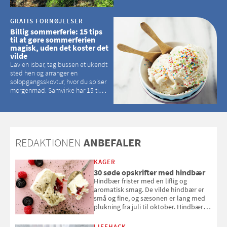
kan tage pusten fra de fleste
GRATIS FORNØJELSER
Billig sommerferie: 15 tips
til at gøre sommerferien
magisk, uden det koster det
vilde
Lav en isbar, tag bussen et ukendt
sted hen og arranger en
solopgangsskovtur, hvor du spiser
morgenmad. Samvirke har 15 tips
til, hvordan du kan have en
magisk ferie, uden at det koster
dig det vilde
REDAKTIONEN
ANBEFALER
KAGER
30 søde opskrifter med hindbær
Hindbær frister med en liflig og
aromatisk smag. De vilde hindbær er
små og fine, og sæsonen er lang med
plukning fra juli til oktober. Hindbær
kan spises direkte fra busken, eller du
kan bruge dine hindbær i alt fra
LIFEHACK