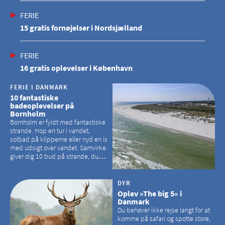
FERIE
15 gratis fornøjelser i Nordsjælland
FERIE
16 gratis oplevelser i København
FERIE I DANMARK
10 fantastiske
badeoplevelser på
Bornholm
Bornholm er fyldt med fantastiske
strande. Hop en tur i vandet,
solbad på klipperne eller nyd en is
med udsigt over vandet. Samvirke
giver dig 10 bud på strande, du
kan besøge på Bornholm
DYR
Oplev »The big 5« i
Danmark
Du behøver ikke rejse langt for at
komme på safari og spotte store,