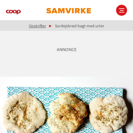
Gå
til
hovedindhold
Brødkrumme
Main
Opskrifter
Surdejsbrød bagt med urter
navigation
ANNONCE