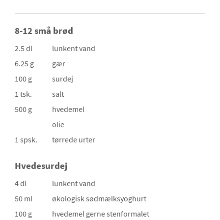
8-12 små brød
2.5 dl
lunkent vand
6.25 g
gær
100 g
surdej
1 tsk.
salt
500 g
hvedemel
-
olie
1 spsk.
tørrede urter
Hvedesurdej
4 dl
lunkent vand
50 ml
økologisk sødmælksyoghurt
100 g
hvedemel
gerne stenformalet