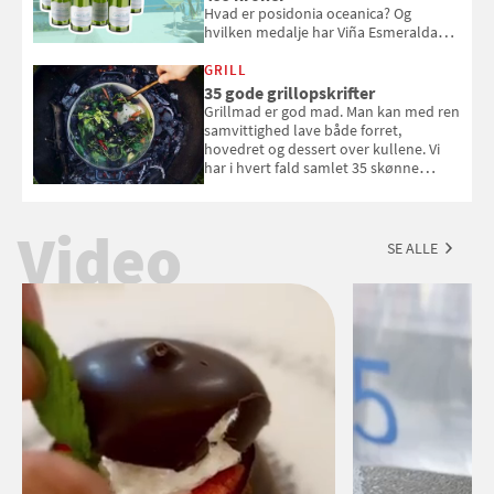
Hvad er posidonia oceanica? Og
hvilken medalje har Viña Esmeralda
White fået ved Mundus vini i 2026? Gæt
med i Samvirkes skønne vinquiz, hvor
GRILL
du kan vinde 6 flasker vin fra Viña
35 gode grillopskrifter
Esmeralda. Konkurrencen slutter 1.
Grillmad er god mad. Man kan med ren
september 2026.
samvittighed lave både forret,
hovedret og dessert over kullene. Vi
har i hvert fald samlet 35 skønne
forslag til en sommeraften i grillens
tegn.
Video
SE ALLE