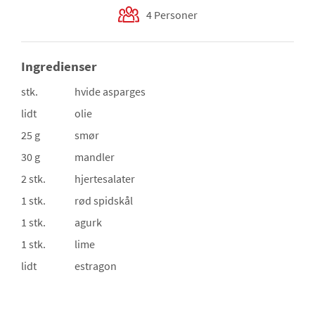
4 Personer
Ingredienser
stk.
hvide asparges
lidt
olie
25 g
smør
30 g
mandler
2 stk.
hjertesalater
1 stk.
rød spidskål
1 stk.
agurk
1 stk.
lime
lidt
estragon