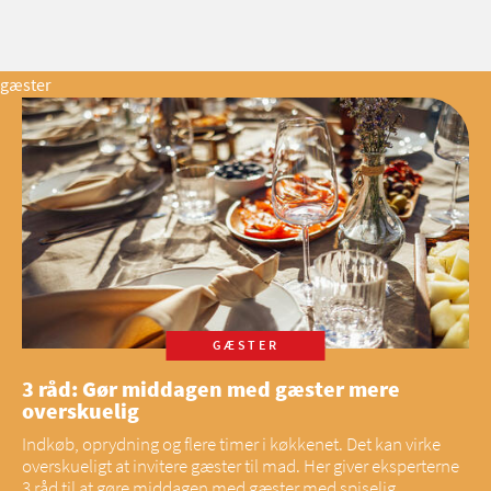
gæster
GÆSTER
3 råd: Gør middagen med gæster mere
overskuelig
Indkøb, oprydning og flere timer i køkkenet. Det kan virke
overskueligt at invitere gæster til mad. Her giver eksperterne
3 råd til at gøre middagen med gæster med spiselig