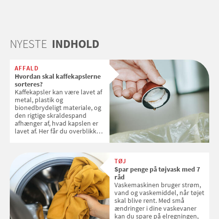
NYESTE
INDHOLD
AFFALD
Hvordan skal kaffekapslerne
sorteres?
Kaffekapsler kan være lavet af
metal, plastik og
bionedbrydeligt materiale, og
den rigtige skraldespand
afhænger af, hvad kapslen er
lavet af. Her får du overblikket
over, hvordan kaffekapslerne
skal sorteres
TØJ
Spar penge på tøjvask med 7
råd
Vaskemaskinen bruger strøm,
vand og vaskemiddel, når tøjet
skal blive rent. Med små
ændringer i dine vaskevaner
kan du spare på elregningen,