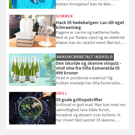
slatten fornøjelse? Kan de ikke
repareres, skal du være særligt
opmærksom, når du smider
SOMMER
badebassinet eller et badedyr ud
Hack til hedebølgen: Lav dit eget
klimaanlæg
Dagene er varme og nætterne hede.
Med et par flasker vand og en elektrisk
blæser kan du relativt nemt fået koldt
pust, når der er varmt ude og inde. Klik
og se, hvordan du gør
ANNONCØRBETALT INDHOLD
Den iskolde og skønne vinquiz -
vind vine fra Viña Esmeralda til
499 kroner
Hvad er posidonia oceanica? Og
hvilken medalje har Viña Esmeralda
White fået ved Mundus vini i 2026? Gæt
med i Samvirkes skønne vinquiz, hvor
GRILL
du kan vinde 6 flasker vin fra Viña
35 gode grillopskrifter
Esmeralda. Konkurrencen slutter 1.
Grillmad er god mad. Man kan med ren
september 2026.
samvittighed lave både forret,
hovedret og dessert over kullene. Vi
har i hvert fald samlet 35 skønne
forslag til en sommeraften i grillens
tegn.