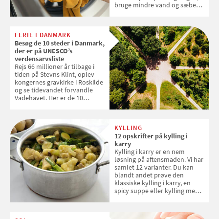
bruge mindre vand og sæbe
og forlænge vaskemaskinens
levetid. Samvirke har samlet 7
enkle råd til at spare penge på
FERIE I DANMARK
tøjvasken
Besøg de 10 steder i Danmark,
der er på UNESCO’s
verdensarvsliste
Rejs 66 millioner år tilbage i
tiden på Stevns Klint, oplev
kongernes gravkirke i Roskilde
og se tidevandet forvandle
Vadehavet. Her er de 10
danske steder på UNESCO's
verdensarvsliste
KYLLING
12 opskrifter på kylling i
karry
Kylling i karry er en nem
løsning på aftensmaden. Vi har
samlet 12 varianter. Du kan
blandt andet prøve den
klassiske kylling i karry, en
spicy suppe eller kylling med
kokosris. Velbekomme!