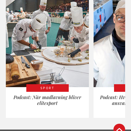
SPORT
Podcast: Når madlavning bliver
Podcast: Hvad
elitesport
ansvarli