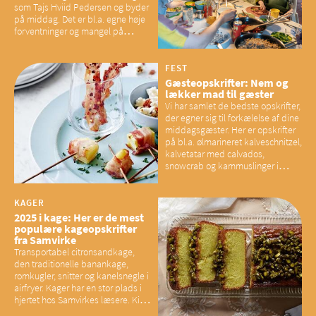
som Tajs Hviid Pedersen og byder
på middag. Det er bl.a. egne høje
forventninger og mangel på
overskud, der spænder ben,
mener eksperter – og det kan
have konsekvenser for vores
FEST
sociale fællesskaber
Gæsteopskrifter: Nem og
lækker mad til gæster
Vi har samlet de bedste opskrifter,
der egner sig til forkælelse af dine
middagsgæster. Her er opskrifter
på bl.a. ølmarineret kalveschnitzel,
kalvetatar med calvados,
snowcrab og kammuslinger i
brunet citronsmør og snacks til
baconelskere
KAGER
2025 i kage: Her er de mest
populære kageopskrifter
fra Samvirke
Transportabel citronsandkage,
den traditionelle banankage,
romkugler, snitter og kanelsnegle i
airfryer. Kager har en stor plads i
hjertet hos Samvirkes læsere. Kig
med og se alle favoritterne fra