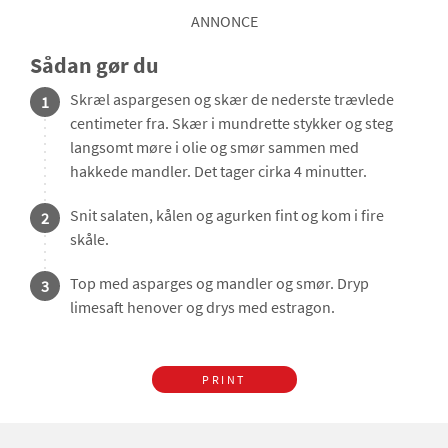
ANNONCE
Sådan gør du
Skræl aspargesen og skær de nederste trævlede
1
centimeter fra. Skær i mundrette stykker og steg
langsomt møre i olie og smør sammen med
hakkede mandler. Det tager cirka 4 minutter.
Snit salaten, kålen og agurken fint og kom i fire
2
skåle.
Top med asparges og mandler og smør. Dryp
3
limesaft henover og drys med estragon.
PRINT