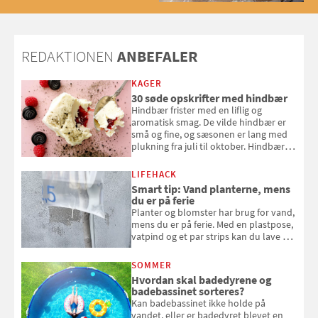
2025
REDAKTIONEN
ANBEFALER
KAGER
30 søde opskrifter med hindbær
Hindbær frister med en liflig og
aromatisk smag. De vilde hindbær er
små og fine, og sæsonen er lang med
plukning fra juli til oktober. Hindbær
kan spises direkte fra busken, eller du
kan bruge dine hindbær i alt fra
LIFEHACK
bagværk og salater til is og syltning.
Smart tip: Vand planterne, mens
du er på ferie
Planter og blomster har brug for vand,
mens du er på ferie. Med en plastpose,
vatpind og et par strips kan du lave dit
eget vandingssystem, så du slipper for
at bede naboen om at vande eller
SOMMER
komme hjem til døde planter
Hvordan skal badedyrene og
badebassinet sorteres?
Kan badebassinet ikke holde på
vandet, eller er badedyret blevet en