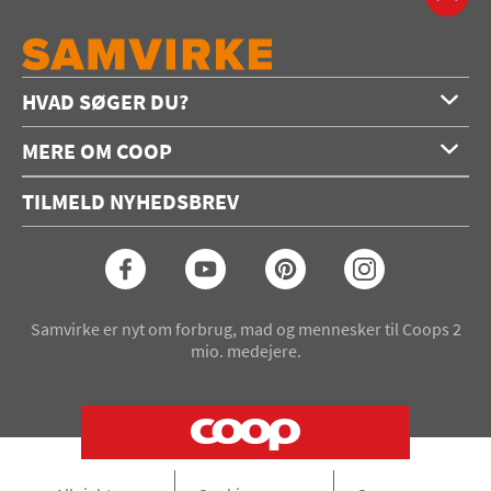
HVAD SØGER DU?
Forside
MERE OM COOP
Opskrifter
Om os
Konkurrencer
TILMELD NYHEDSBREV
Annoncering
Podcast
Coop.dk
Video
Coop medlem
Arkiv
Seneste Samvirke-magasin
Samvirke er nyt om forbrug, mad og mennesker til Coops 2
mio. medejere.