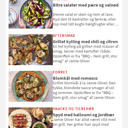
Bitre salater med pære og valnød
Denne salat er skøn og nem at lave.
Nyd den til kødretter og fjerkræ, eller
top med lidt kogte bælgfrugter eller
en rest kylling, og nyd den som et let,
selvstændigt måltid. Opskriften er fra
AFTENSMAD
Louisa Lorangs kogebog "Salat".
Grillet kylling med chili og citron
En hel kylling på grillen med masser af
smag. Server med kartofler i både.
Opskriften er fra "BBQ – Nem grill, stor
smag" af Jamie Oliver.
FORRET
Blomkål med romesco
Grillet blomkål á la Jamie Oliver. Den
tykke, blendede sauce smager af sol
og sommer. Opskriften er fra "BBQ –
Nem grill, stor smag" af Jamie Oliver.
SNACKS OG TILBEHØR
Spyd med halloumi og jordbær
Jamie Oliver har altid været vild med
sin grill. Her griller han spyd med