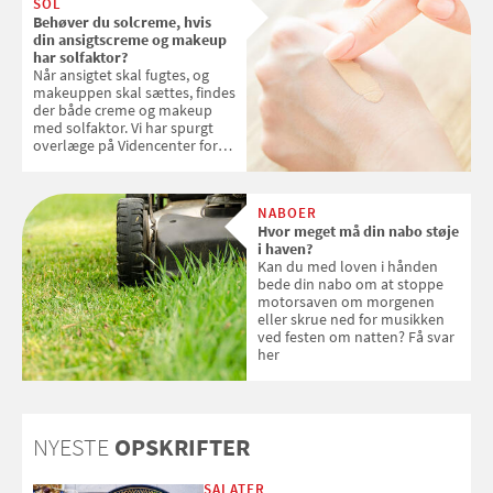
SOL
Behøver du solcreme, hvis
din ansigtscreme og makeup
har solfaktor?
Når ansigtet skal fugtes, og
makeuppen skal sættes, findes
der både creme og makeup
med solfaktor. Vi har spurgt
overlæge på Videncenter for
Hudkræft, Stine Regin Wiegell,
om ansigtscreme og makeup
med SPF kan erstatte
NABOER
solcreme, når man bevæger
Hvor meget må din nabo støje
sig ud i solen
i haven?
Kan du med loven i hånden
bede din nabo om at stoppe
motorsaven om morgenen
eller skrue ned for musikken
ved festen om natten? Få svar
her
NYESTE
OPSKRIFTER
SALATER