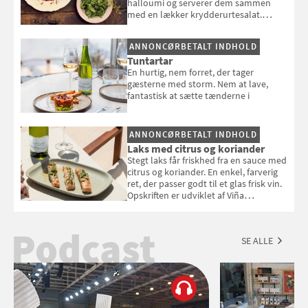
halloumi og serverer dem sammen
med en lækker krydderurtesalat.
Opskriften er fra “BBQ – Nem grill, stor
smag" af Jamie Oliver.
ANNONCØRBETALT INDHOLD
Tuntartar
En hurtig, nem forret, der tager
gæsterne med storm. Nem at lave,
fantastisk at sætte tænderne i
ANNONCØRBETALT INDHOLD
Laks med citrus og koriander
Stegt laks får friskhed fra en sauce med
citrus og koriander. En enkel, farverig
ret, der passer godt til et glas frisk vin.
Opskriften er udviklet af Viña
Esmeralda.
Podcast
SE ALLE