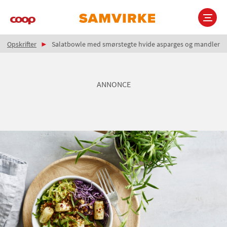
Gå
til
hovedindhold
Brødkrumme
Main
Opskrifter
Salatbowle med smørstegte hvide asparges og mandler
navigation
ANNONCE