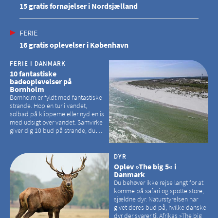
15 gratis fornøjelser i Nordsjælland
FERIE
16 gratis oplevelser i København
FERIE I DANMARK
10 fantastiske
badeoplevelser på
Bornholm
Bornholm er fyldt med fantastiske
strande. Hop en tur i vandet,
solbad på klipperne eller nyd en is
med udsigt over vandet. Samvirke
giver dig 10 bud på strande, du
kan besøge på Bornholm
DYR
Oplev »The big 5« i
Danmark
Du behøver ikke rejse langt for at
komme på safari og spotte store,
sjældne dyr. Naturstyrelsen har
givet deres bud på, hvilke danske
dyr der svarer til Afrikas »The big