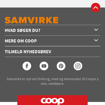
HVAD SØGER DU?
Forside
MERE OM COOP
Opskrifter
Om os
Konkurrencer
TILMELD NYHEDSBREV
Annoncering
Podcast
Coop.dk
Video
Coop medlem
Arkiv
Seneste Samvirke-magasin
Samvirke er nyt om forbrug, mad og mennesker til Coops 2
mio. medejere.