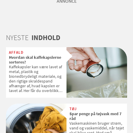
ANNONCE
NYESTE
INDHOLD
AFFALD
Hvordan skal kaffekapslerne
sorteres?
Kaffekapsler kan være lavet af
metal, plastik og
bionedbrydeligt materiale, og
den rigtige skraldespand
afhænger af, hvad kapslen er
lavet af. Her får du overblikket
over, hvordan kaffekapslerne
skal sorteres
TØJ
Spar penge på tøjvask med 7
råd
Vaskemaskinen bruger strøm,
vand og vaskemiddel, når tøjet
skal blive rent. Med små