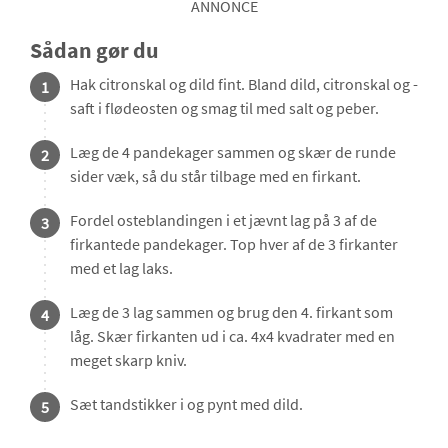
ANNONCE
Sådan gør du
Hak citronskal og dild fint. Bland dild, citronskal og -
1
saft i flødeosten og smag til med salt og peber.
Læg de 4 pandekager sammen og skær de runde
2
sider væk, så du står tilbage med en firkant.
Fordel osteblandingen i et jævnt lag på 3 af de
3
firkantede pandekager. Top hver af de 3 firkanter
med et lag laks.
Læg de 3 lag sammen og brug den 4. firkant som
4
låg. Skær firkanten ud i ca. 4x4 kvadrater med en
meget skarp kniv.
Sæt tandstikker i og pynt med dild.
5