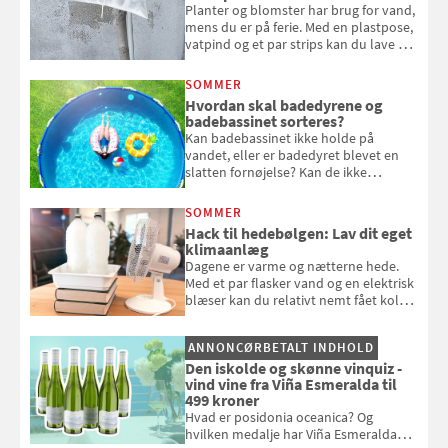
Planter og blomster har brug for vand,
mens du er på ferie. Med en plastpose,
vatpind og et par strips kan du lave dit
eget vandingssystem, så du slipper for
at bede naboen om at vande eller
SOMMER
komme hjem til døde planter
Hvordan skal badedyrene og
badebassinet sorteres?
Kan badebassinet ikke holde på
vandet, eller er badedyret blevet en
slatten fornøjelse? Kan de ikke
repareres, skal du være særligt
opmærksom, når du smider
SOMMER
badebassinet eller et badedyr ud
Hack til hedebølgen: Lav dit eget
klimaanlæg
Dagene er varme og nætterne hede.
Med et par flasker vand og en elektrisk
blæser kan du relativt nemt fået koldt
pust, når der er varmt ude og inde. Klik
og se, hvordan du gør
ANNONCØRBETALT INDHOLD
Den iskolde og skønne vinquiz -
vind vine fra Viña Esmeralda til
499 kroner
Hvad er posidonia oceanica? Og
hvilken medalje har Viña Esmeralda