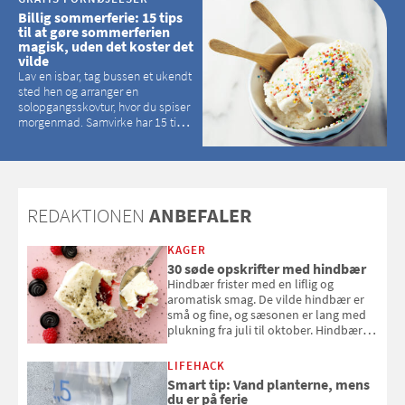
Billig sommerferie: 15 tips
til at gøre sommerferien
magisk, uden det koster det
vilde
Lav en isbar, tag bussen et ukendt
sted hen og arranger en
solopgangsskovtur, hvor du spiser
morgenmad. Samvirke har 15 tips
til, hvordan du kan have en
magisk ferie, uden at det koster
dig det vilde
REDAKTIONEN
ANBEFALER
KAGER
30 søde opskrifter med hindbær
Hindbær frister med en liflig og
aromatisk smag. De vilde hindbær er
små og fine, og sæsonen er lang med
plukning fra juli til oktober. Hindbær
kan spises direkte fra busken, eller du
kan bruge dine hindbær i alt fra
LIFEHACK
bagværk og salater til is og syltning.
Smart tip: Vand planterne, mens
du er på ferie