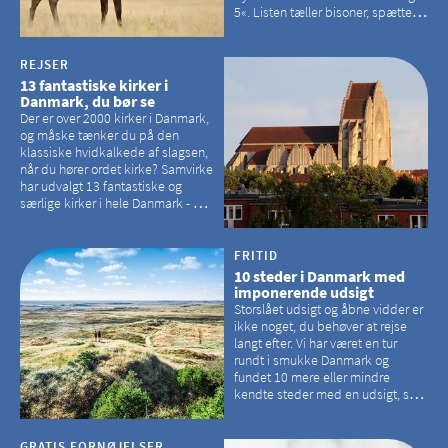
5«. Listen tæller bisoner, spættede
sæler, vilde heste, krondyr og
havørne.
REJSER
13 fantastiske kirker i
Danmark, du bør se
Der er over 2000 kirker i Danmark,
og måske tænker du på den
klassiske hvidkalkede af slagsen,
når du hører ordet kirke? Samvirke
har udvalgt 13 fantastiske og
særlige kirker i hele Danmark - og
der er langt mellem den klassiske,
hvidkalkede kirke. Se et bud på,
hvilke kirker, der er en omvej værd
FRITID
10 steder i Danmark med
imponerende udsigt
Storslået udsigt og åbne vidder er
ikke noget, du behøver at rejse
langt efter. Vi har været en tur
rundt i smukke Danmark og
fundet 10 mere eller mindre
kendte steder med en udsigt, som
kan tage pusten fra de fleste
GRATIS FORNØJELSER