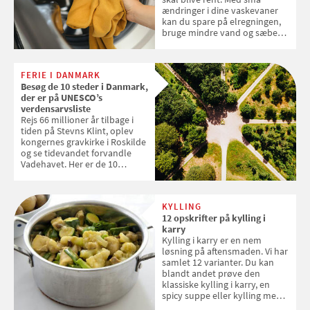
ændringer i dine vaskevaner
kan du spare på elregningen,
bruge mindre vand og sæbe
og forlænge vaskemaskinens
levetid. Samvirke har samlet 7
enkle råd til at spare penge på
FERIE I DANMARK
tøjvasken
Besøg de 10 steder i Danmark,
der er på UNESCO’s
verdensarvsliste
Rejs 66 millioner år tilbage i
tiden på Stevns Klint, oplev
kongernes gravkirke i Roskilde
og se tidevandet forvandle
Vadehavet. Her er de 10
danske steder på UNESCO's
verdensarvsliste
KYLLING
12 opskrifter på kylling i
karry
Kylling i karry er en nem
løsning på aftensmaden. Vi har
samlet 12 varianter. Du kan
blandt andet prøve den
klassiske kylling i karry, en
spicy suppe eller kylling med
kokosris. Velbekomme!