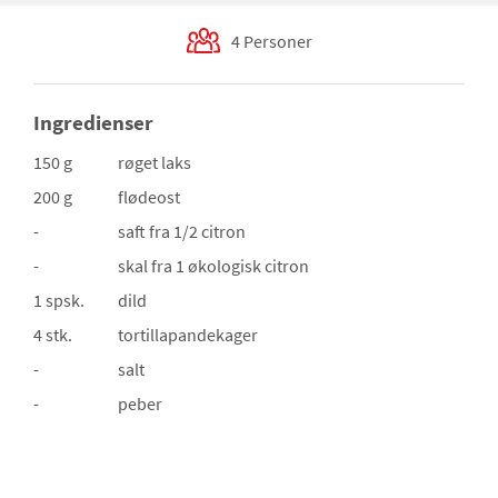
4 Personer
Ingredienser
150 g
røget laks
200 g
flødeost
-
saft fra 1/2 citron
-
skal fra 1 økologisk citron
1 spsk.
dild
4 stk.
tortillapandekager
-
salt
-
peber