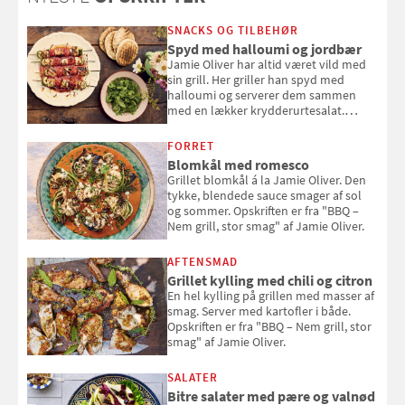
SNACKS OG TILBEHØR
Spyd med halloumi og jordbær
Jamie Oliver har altid været vild med
sin grill. Her griller han spyd med
halloumi og serverer dem sammen
med en lækker krydderurtesalat.
Opskriften er fra “BBQ – Nem grill, stor
smag" af Jamie Oliver.
FORRET
Blomkål med romesco
Grillet blomkål á la Jamie Oliver. Den
tykke, blendede sauce smager af sol
og sommer. Opskriften er fra "BBQ –
Nem grill, stor smag" af Jamie Oliver.
AFTENSMAD
Grillet kylling med chili og citron
En hel kylling på grillen med masser af
smag. Server med kartofler i både.
Opskriften er fra "BBQ – Nem grill, stor
smag" af Jamie Oliver.
SALATER
Bitre salater med pære og valnød