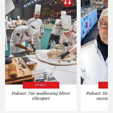
SPORT
Podcast: Når madlavning bliver
Podcast: Hvad
elitesport
ansvarli