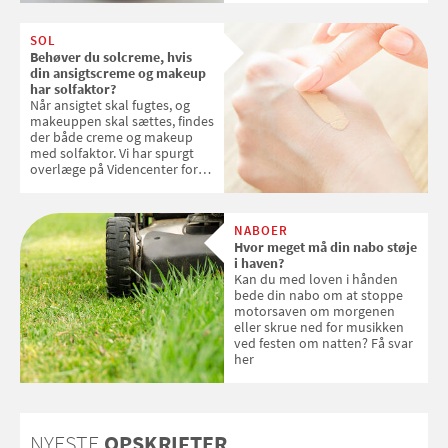
SOL
Behøver du solcreme, hvis
din ansigtscreme og makeup
har solfaktor?
Når ansigtet skal fugtes, og
makeuppen skal sættes, findes
der både creme og makeup
med solfaktor. Vi har spurgt
overlæge på Videncenter for
Hudkræft, Stine Regin Wiegell,
om ansigtscreme og makeup
med SPF kan erstatte
NABOER
solcreme, når man bevæger
Hvor meget må din nabo støje
sig ud i solen
i haven?
Kan du med loven i hånden
bede din nabo om at stoppe
motorsaven om morgenen
eller skrue ned for musikken
ved festen om natten? Få svar
her
NYESTE
OPSKRIFTER