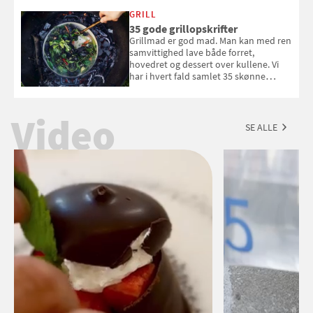
White fået ved Mundus vini i 2026? Gæt
med i Samvirkes skønne vinquiz, hvor
GRILL
du kan vinde 6 flasker vin fra Viña
35 gode grillopskrifter
Esmeralda. Konkurrencen slutter 1.
Grillmad er god mad. Man kan med ren
september 2026.
samvittighed lave både forret,
hovedret og dessert over kullene. Vi
har i hvert fald samlet 35 skønne
forslag til en sommeraften i grillens
tegn.
Video
SE ALLE