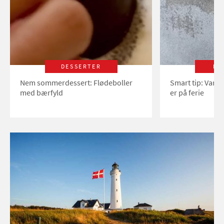
DESSERTER
LI
Nem sommerdessert: Flødeboller
Smart tip: Vand
med bærfyld
er på ferie