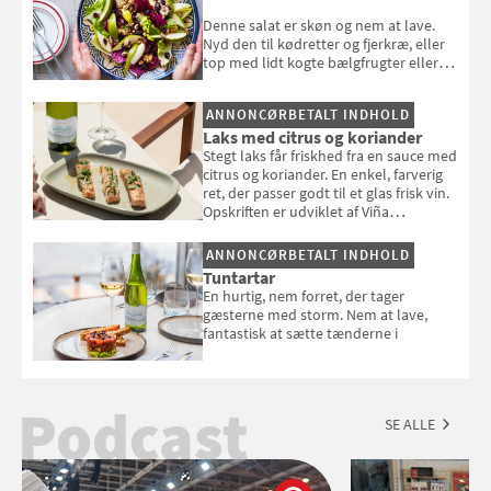
Denne salat er skøn og nem at lave.
Nyd den til kødretter og fjerkræ, eller
top med lidt kogte bælgfrugter eller
en rest kylling, og nyd den som et let,
selvstændigt måltid. Opskriften er fra
ANNONCØRBETALT INDHOLD
Louisa Lorangs kogebog "Salat".
Laks med citrus og koriander
Stegt laks får friskhed fra en sauce med
citrus og koriander. En enkel, farverig
ret, der passer godt til et glas frisk vin.
Opskriften er udviklet af Viña
Esmeralda.
ANNONCØRBETALT INDHOLD
Tuntartar
En hurtig, nem forret, der tager
gæsterne med storm. Nem at lave,
fantastisk at sætte tænderne i
Podcast
SE ALLE