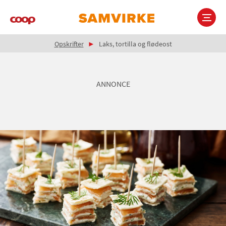
Gå
til
hovedindhold
Brødkrumme
Main
Opskrifter
Laks, tortilla og flødeost
navigation
ANNONCE