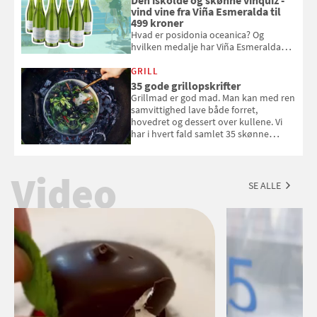
Den iskolde og skønne vinquiz -
vind vine fra Viña Esmeralda til
499 kroner
Hvad er posidonia oceanica? Og
hvilken medalje har Viña Esmeralda
White fået ved Mundus vini i 2026? Gæt
med i Samvirkes skønne vinquiz, hvor
GRILL
du kan vinde 6 flasker vin fra Viña
35 gode grillopskrifter
Esmeralda. Konkurrencen slutter 1.
Grillmad er god mad. Man kan med ren
september 2026.
samvittighed lave både forret,
hovedret og dessert over kullene. Vi
har i hvert fald samlet 35 skønne
forslag til en sommeraften i grillens
tegn.
Video
SE ALLE