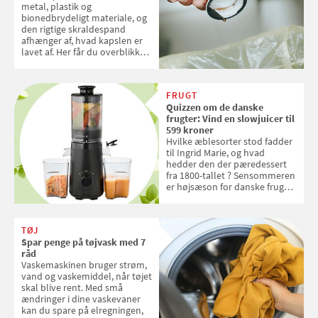
metal, plastik og
bionedbrydeligt materiale, og
den rigtige skraldespand
afhænger af, hvad kapslen er
lavet af. Her får du overblikket
over, hvordan kaffekapslerne
skal sorteres
FRUGT
Quizzen om de danske
frugter: Vind en slowjuicer til
599 kroner
Hvilke æblesorter stod fadder
til Ingrid Marie, og hvad
hedder den der pæredessert
fra 1800-tallet ? Sensommeren
er højsæson for danske fruger,
og lige nu kan du stemme om
dine danske og lokale
favoritter. Det fejrer Samvirke
TØJ
med en quiz om alt det danske
Spar penge på tøjvask med 7
frugt, vi elsker. Konkurrencen
råd
slutter fredag d. 18. september
Vaskemaskinen bruger strøm,
2026
vand og vaskemiddel, når tøjet
skal blive rent. Med små
ændringer i dine vaskevaner
kan du spare på elregningen,