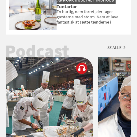
ANNONCØRBETALT INDHOLD
Tuntartar
En hurtig, nem forret, der tager
gæsterne med storm. Nem at lave,
fantastisk at sætte tænderne i
Podcast
SE ALLE