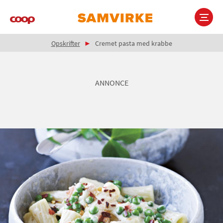
Gå
til
hovedindhold
Brødkrumme
Main
Opskrifter
Cremet pasta med krabbe
navigation
ANNONCE