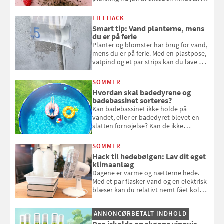
kan spises direkte fra busken, eller du
kan bruge dine hindbær i alt fra
LIFEHACK
bagværk og salater til is og syltning.
Smart tip: Vand planterne, mens
du er på ferie
Planter og blomster har brug for vand,
mens du er på ferie. Med en plastpose,
vatpind og et par strips kan du lave dit
eget vandingssystem, så du slipper for
at bede naboen om at vande eller
SOMMER
komme hjem til døde planter
Hvordan skal badedyrene og
badebassinet sorteres?
Kan badebassinet ikke holde på
vandet, eller er badedyret blevet en
slatten fornøjelse? Kan de ikke
repareres, skal du være særligt
opmærksom, når du smider
SOMMER
badebassinet eller et badedyr ud
Hack til hedebølgen: Lav dit eget
klimaanlæg
Dagene er varme og nætterne hede.
Med et par flasker vand og en elektrisk
blæser kan du relativt nemt fået koldt
pust, når der er varmt ude og inde. Klik
og se, hvordan du gør
ANNONCØRBETALT INDHOLD