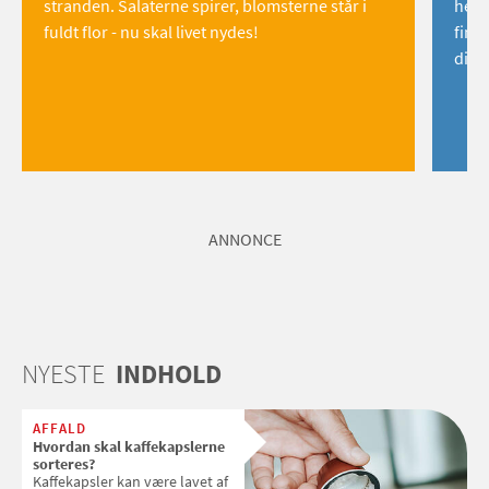
stranden. Salaterne spirer, blomsterne står i
hemm
fuldt flor - nu skal livet nydes!
find
dig!
ANNONCE
NYESTE
INDHOLD
AFFALD
Hvordan skal kaffekapslerne
sorteres?
Kaffekapsler kan være lavet af