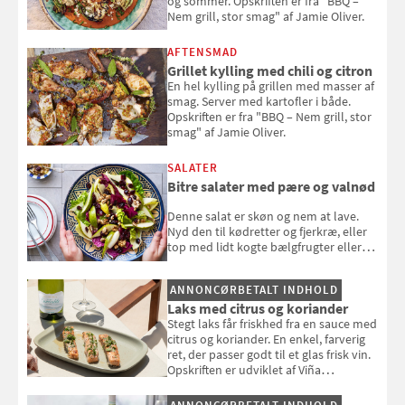
og sommer. Opskriften er fra "BBQ –
Nem grill, stor smag" af Jamie Oliver.
AFTENSMAD
Grillet kylling med chili og citron
En hel kylling på grillen med masser af
smag. Server med kartofler i både.
Opskriften er fra "BBQ – Nem grill, stor
smag" af Jamie Oliver.
SALATER
Bitre salater med pære og valnød
Denne salat er skøn og nem at lave.
Nyd den til kødretter og fjerkræ, eller
top med lidt kogte bælgfrugter eller
en rest kylling, og nyd den som et let,
selvstændigt måltid. Opskriften er fra
ANNONCØRBETALT INDHOLD
Louisa Lorangs kogebog "Salat".
Laks med citrus og koriander
Stegt laks får friskhed fra en sauce med
citrus og koriander. En enkel, farverig
ret, der passer godt til et glas frisk vin.
Opskriften er udviklet af Viña
Esmeralda.