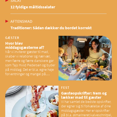
SALAT
12 fyldige måltidssalater
AFTENSMAD
Traditioner: Sådan dækker du bordet korrekt
GÆSTER
Hvor blev
middagsgæsterne af?
Når vi inviterer gæster til mad,
skaber vi relationer og nærvær,
men færre og færre danskere gør
som Tajs Hviid Pedersen og byder
på middag. Det er bl.a. egne høje
forventninger og mangel på
overskud, der spænder ben,
mener eksperter – og det kan
have konsekvenser for vores
FEST
sociale fællesskaber
Gæsteopskrifter: Nem og
lækker mad til gæster
Vi har samlet de bedste opskrifter,
der egner sig til forkælelse af dine
middagsgæster. Her er opskrifter
på bl.a. ølmarineret kalveschnitzel,