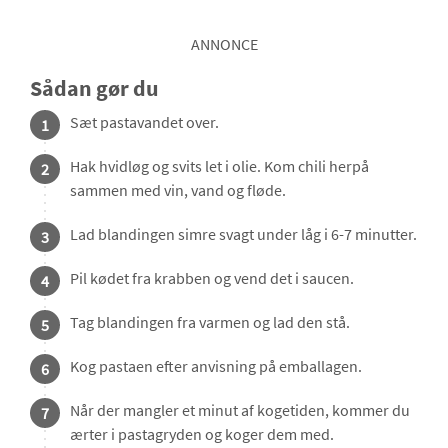
ANNONCE
Sådan gør du
Sæt pastavandet over.
1
Hak hvidløg og svits let i olie. Kom chili herpå
2
sammen med vin, vand og fløde.
Lad blandingen simre svagt under låg i 6-7 minutter.
3
Pil kødet fra krabben og vend det i saucen.
4
Tag blandingen fra varmen og lad den stå.
5
Kog pastaen efter anvisning på emballagen.
6
Når der mangler et minut af kogetiden, kommer du
7
ærter i pastagryden og koger dem med.