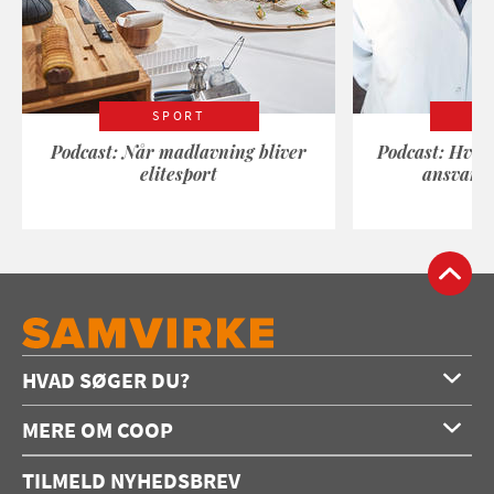
SPORT
Podcast: Når madlavning bliver
Podcast: Hvad
elitesport
ansvarli
HVAD SØGER DU?
Forside
MERE OM COOP
Opskrifter
Om os
Konkurrencer
TILMELD NYHEDSBREV