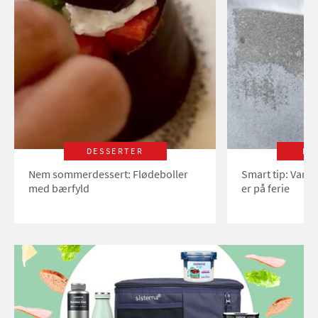
DESSERTER
LI
Nem sommerdessert: Flødeboller
Smart tip: Vand
med bærfyld
er på ferie