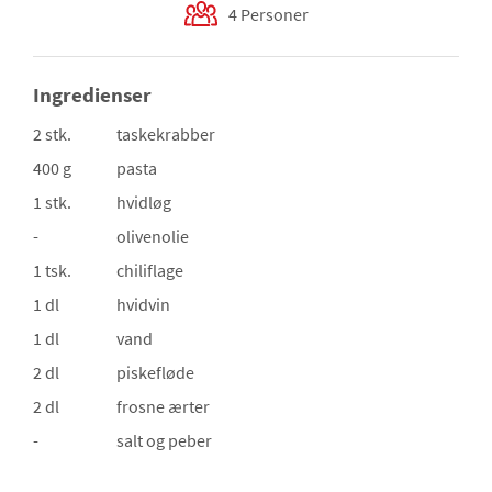
4 Personer
Ingredienser
2 stk.
taskekrabber
400 g
pasta
1 stk.
hvidløg
-
olivenolie
1 tsk.
chiliflage
1 dl
hvidvin
1 dl
vand
2 dl
piskefløde
2 dl
frosne ærter
-
salt og peber