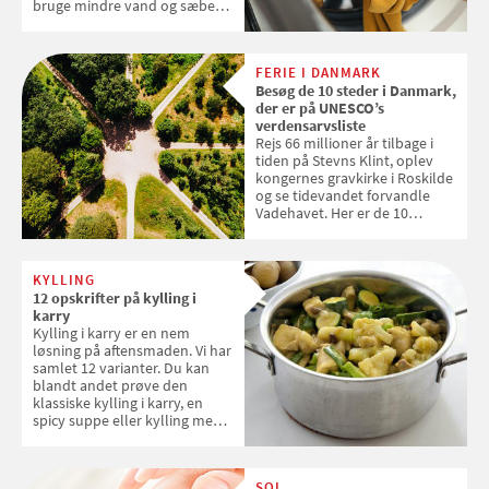
bruge mindre vand og sæbe
og forlænge vaskemaskinens
levetid. Samvirke har samlet 7
enkle råd til at spare penge på
FERIE I DANMARK
tøjvasken
Besøg de 10 steder i Danmark,
der er på UNESCO’s
verdensarvsliste
Rejs 66 millioner år tilbage i
tiden på Stevns Klint, oplev
kongernes gravkirke i Roskilde
og se tidevandet forvandle
Vadehavet. Her er de 10
danske steder på UNESCO's
verdensarvsliste
KYLLING
12 opskrifter på kylling i
karry
Kylling i karry er en nem
løsning på aftensmaden. Vi har
samlet 12 varianter. Du kan
blandt andet prøve den
klassiske kylling i karry, en
spicy suppe eller kylling med
kokosris. Velbekomme!
SOL