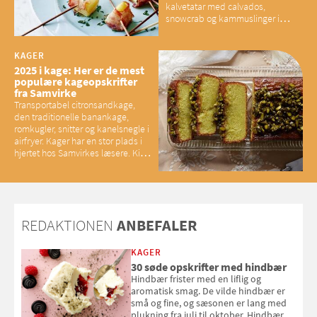
kalvetatar med calvados,
snowcrab og kammuslinger i
brunet citronsmør og snacks til
baconelskere
KAGER
2025 i kage: Her er de mest
populære kageopskrifter
fra Samvirke
Transportabel citronsandkage,
den traditionelle banankage,
romkugler, snitter og kanelsnegle i
airfryer. Kager har en stor plads i
hjertet hos Samvirkes læsere. Kig
med og se alle favoritterne fra
2025
REDAKTIONEN
ANBEFALER
KAGER
30 søde opskrifter med hindbær
Hindbær frister med en liflig og
aromatisk smag. De vilde hindbær er
små og fine, og sæsonen er lang med
plukning fra juli til oktober. Hindbær