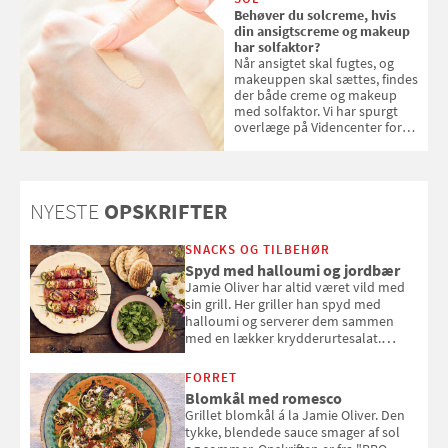
Behøver du solcreme, hvis
din ansigtscreme og makeup
har solfaktor?
Når ansigtet skal fugtes, og
makeuppen skal sættes, findes
der både creme og makeup
med solfaktor. Vi har spurgt
overlæge på Videncenter for
Hudkræft, Stine Regin Wiegell,
om ansigtscreme og makeup
med SPF kan erstatte
solcreme, når man bevæger
NYESTE
OPSKRIFTER
sig ud i solen
SNACKS OG TILBEHØR
Spyd med halloumi og jordbær
Jamie Oliver har altid været vild med
sin grill. Her griller han spyd med
halloumi og serverer dem sammen
med en lækker krydderurtesalat.
Opskriften er fra “BBQ – Nem grill, stor
smag" af Jamie Oliver.
FORRET
Blomkål med romesco
Grillet blomkål á la Jamie Oliver. Den
tykke, blendede sauce smager af sol