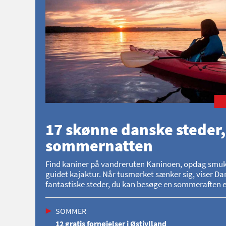
17 skønne danske steder,
sommernatten
Find kaniner på vandreruten Kaninoen, opdag smukke 
guidet kajaktur. Når tusmørket sænker sig, viser Dan
fantastiske steder, du kan besøge en sommeraften el
SOMMER
12 gratis fornøjelser i Østjylland