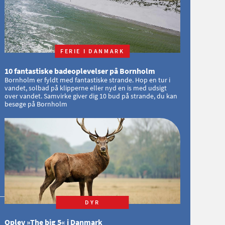
FERIE I DANMARK
10 fantastiske badeoplevelser på Bornholm
Bornholm er fyldt med fantastiske strande. Hop en tur i
vandet, solbad på klipperne eller nyd en is med udsigt
over vandet. Samvirke giver dig 10 bud på strande, du kan
besøge på Bornholm
DYR
Oplev »The big 5« i Danmark