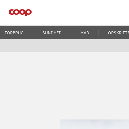
Gå
til
hovedindhold
Main
FORBRUG
SUNDHED
MAD
OPSKRIFT
navigation
Brødkrumme