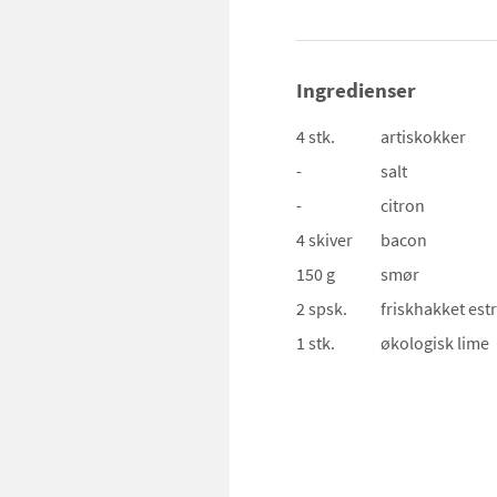
Ingredienser
4 stk.
artiskokker
-
salt
-
citron
4 skiver
bacon
150 g
smør
2 spsk.
friskhakket est
1 stk.
økologisk lime