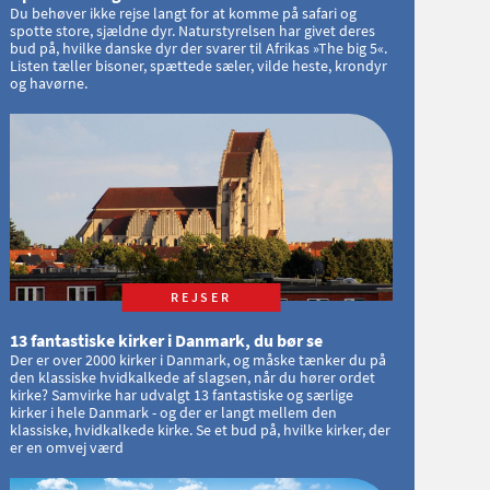
Du behøver ikke rejse langt for at komme på safari og
spotte store, sjældne dyr. Naturstyrelsen har givet deres
bud på, hvilke danske dyr der svarer til Afrikas »The big 5«.
Listen tæller bisoner, spættede sæler, vilde heste, krondyr
og havørne.
REJSER
13 fantastiske kirker i Danmark, du bør se
Der er over 2000 kirker i Danmark, og måske tænker du på
den klassiske hvidkalkede af slagsen, når du hører ordet
kirke? Samvirke har udvalgt 13 fantastiske og særlige
kirker i hele Danmark - og der er langt mellem den
klassiske, hvidkalkede kirke. Se et bud på, hvilke kirker, der
er en omvej værd