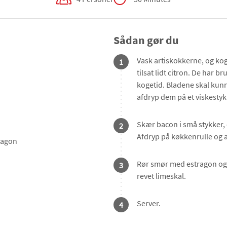
Sådan gør du
Vask artiskokkerne, og kog
1
tilsat lidt citron. De har b
kogetid. Bladene skal kun
afdryp dem på et viskestyk
Skær bacon i små stykker,
2
Afdryp på køkkenrulle og a
ragon
Rør smør med estragon og 
3
revet limeskal.
Server.
4