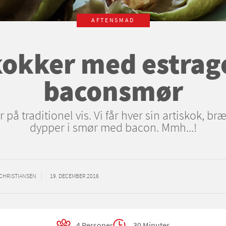
AFTENSMAD
kokker med estrag
baconsmør
 på traditionel vis. Vi får hver sin artiskok, br
dypper i smør med bacon. Mmh...!
E CHRISTIANSEN
19. DECEMBER 2016
4 Personer
30 Minutes