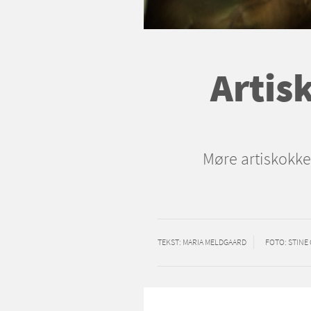
Artis
Møre artiskokker
TEKST
: MARIA MELDGAARD
FOTO
: STIN