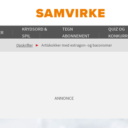
KRYDSORD &
TEGN
QUIZ OG
ER
SPIL
ABONNEMENT
KONKURR
Opskrifter
Artiskokker med estragon- og baconsmør
ANNONCE