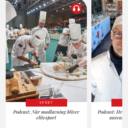
SPORT
Podcast: Når madlavning bliver
Podcast: Hvad
elitesport
ansvarli