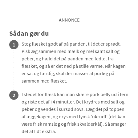
ANNONCE
Sådan gør du
Steg flæsket godt af på panden, til det er sprødt.
1
Pisk æg sammen med mælk og mel samt salt og
peber, og hæld det på panden med fedtet fra
flæsket, og så er det ned på stille varme. Når kagen
er sat og færdig, skal der masser af purløg på
sammen med flæsket.
I stedet for flæsk kan man skære pork belly ud i tern
2
og riste det af i 4 minutter. Det krydres med salt og
peber og vendes i sursød sovs. Læg det på toppen
af æggekagen, og drys med fynsk ’ukrudt’ (det kan
være frisk ramsløg og frisk skvalderkål). Så smager
det af lidt ekstra.