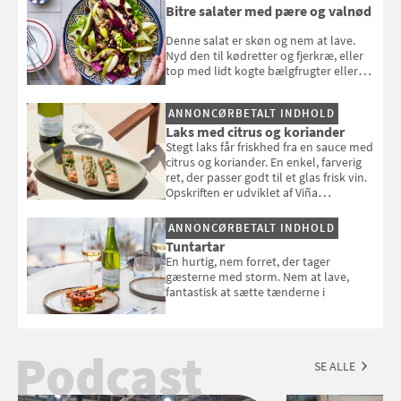
Bitre salater med pære og valnød
Denne salat er skøn og nem at lave.
Nyd den til kødretter og fjerkræ, eller
top med lidt kogte bælgfrugter eller
en rest kylling, og nyd den som et let,
selvstændigt måltid. Opskriften er fra
ANNONCØRBETALT INDHOLD
Louisa Lorangs kogebog "Salat".
Laks med citrus og koriander
Stegt laks får friskhed fra en sauce med
citrus og koriander. En enkel, farverig
ret, der passer godt til et glas frisk vin.
Opskriften er udviklet af Viña
Esmeralda.
ANNONCØRBETALT INDHOLD
Tuntartar
En hurtig, nem forret, der tager
gæsterne med storm. Nem at lave,
fantastisk at sætte tænderne i
Podcast
SE ALLE