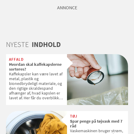
ANNONCE
NYESTE
INDHOLD
AFFALD
Hvordan skal kaffekapslerne
sorteres?
Kaffekapsler kan være lavet af
metal, plastik og
bionedbrydeligt materiale, og
den rigtige skraldespand
afhænger af, hvad kapslen er
lavet af. Her får du overblikket
over, hvordan kaffekapslerne
skal sorteres
TØJ
Spar penge på tøjvask med 7
råd
Vaskemaskinen bruger strøm,