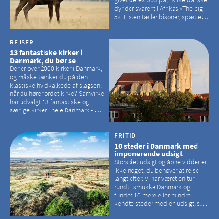
givet deres bud på, hvilke danske
dyr der svarer til Afrikas »The big
5«. Listen tæller bisoner, spættede
sæler, vilde heste, krondyr og
havørne.
REJSER
13 fantastiske kirker i
Danmark, du bør se
Der er over 2000 kirker i Danmark,
og måske tænker du på den
klassiske hvidkalkede af slagsen,
når du hører ordet kirke? Samvirke
har udvalgt 13 fantastiske og
særlige kirker i hele Danmark - og
der er langt mellem den klassiske,
hvidkalkede kirke. Se et bud på,
hvilke kirker, der er en omvej værd
FRITID
10 steder i Danmark med
imponerende udsigt
Storslået udsigt og åbne vidder er
ikke noget, du behøver at rejse
langt efter. Vi har været en tur
rundt i smukke Danmark og
fundet 10 mere eller mindre
kendte steder med en udsigt, som
kan tage pusten fra de fleste