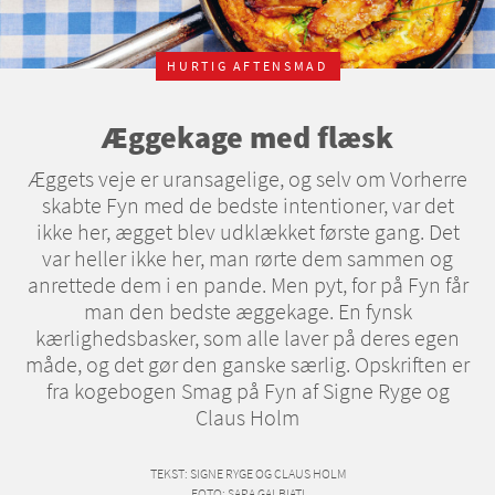
HURTIG AFTENSMAD
Æggekage med flæsk
Æggets veje er uransagelige, og selv om Vorherre
skabte Fyn med de bedste intentioner, var det
ikke her, ægget blev udklækket første gang. Det
var heller ikke her, man rørte dem sammen og
anrettede dem i en pande. Men pyt, for på Fyn får
man den bedste æggekage. En fynsk
kærlighedsbasker, som alle laver på deres egen
måde, og det gør den ganske særlig. Opskriften er
fra kogebogen Smag på Fyn af Signe Ryge og
Claus Holm
TEKST
: SIGNE RYGE OG CLAUS HOLM
FOTO
: SARA GALBIATI