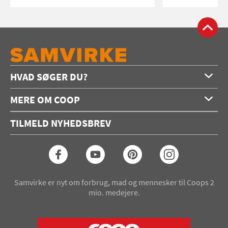
HVAD SØGER DU?
Forside
MERE OM COOP
Opskrifter
Om os
Konkurrencer
TILMELD NYHEDSBREV
Annoncering
Podcast
Coop.dk
Video
Coop medlem
Arkiv
Seneste Samvirke-magasin
Samvirke er nyt om forbrug, mad og mennesker til Coops 2
mio. medejere.