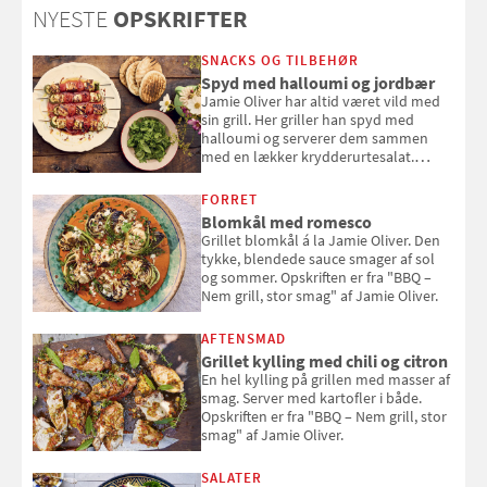
NYESTE
OPSKRIFTER
SNACKS OG TILBEHØR
Spyd med halloumi og jordbær
Jamie Oliver har altid været vild med
sin grill. Her griller han spyd med
halloumi og serverer dem sammen
med en lækker krydderurtesalat.
Opskriften er fra “BBQ – Nem grill, stor
smag" af Jamie Oliver.
FORRET
Blomkål med romesco
Grillet blomkål á la Jamie Oliver. Den
tykke, blendede sauce smager af sol
og sommer. Opskriften er fra "BBQ –
Nem grill, stor smag" af Jamie Oliver.
AFTENSMAD
Grillet kylling med chili og citron
En hel kylling på grillen med masser af
smag. Server med kartofler i både.
Opskriften er fra "BBQ – Nem grill, stor
smag" af Jamie Oliver.
SALATER