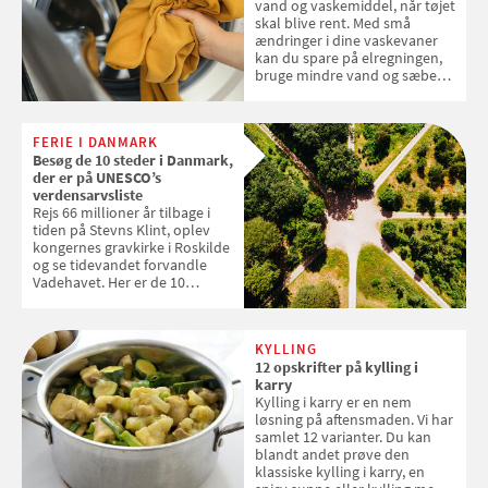
vand og vaskemiddel, når tøjet
skal blive rent. Med små
ændringer i dine vaskevaner
kan du spare på elregningen,
bruge mindre vand og sæbe
og forlænge vaskemaskinens
levetid. Samvirke har samlet 7
enkle råd til at spare penge på
FERIE I DANMARK
tøjvasken
Besøg de 10 steder i Danmark,
der er på UNESCO’s
verdensarvsliste
Rejs 66 millioner år tilbage i
tiden på Stevns Klint, oplev
kongernes gravkirke i Roskilde
og se tidevandet forvandle
Vadehavet. Her er de 10
danske steder på UNESCO's
verdensarvsliste
KYLLING
12 opskrifter på kylling i
karry
Kylling i karry er en nem
løsning på aftensmaden. Vi har
samlet 12 varianter. Du kan
blandt andet prøve den
klassiske kylling i karry, en