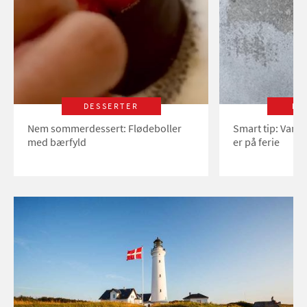
DESSERTER
LI
Nem sommerdessert: Flødeboller
Smart tip: Vand
med bærfyld
er på ferie