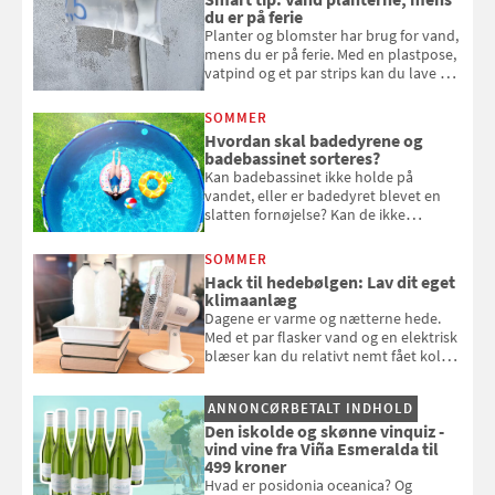
du er på ferie
Planter og blomster har brug for vand,
mens du er på ferie. Med en plastpose,
vatpind og et par strips kan du lave dit
eget vandingssystem, så du slipper for
at bede naboen om at vande eller
SOMMER
komme hjem til døde planter
Hvordan skal badedyrene og
badebassinet sorteres?
Kan badebassinet ikke holde på
vandet, eller er badedyret blevet en
slatten fornøjelse? Kan de ikke
repareres, skal du være særligt
opmærksom, når du smider
SOMMER
badebassinet eller et badedyr ud
Hack til hedebølgen: Lav dit eget
klimaanlæg
Dagene er varme og nætterne hede.
Med et par flasker vand og en elektrisk
blæser kan du relativt nemt fået koldt
pust, når der er varmt ude og inde. Klik
og se, hvordan du gør
ANNONCØRBETALT INDHOLD
Den iskolde og skønne vinquiz -
vind vine fra Viña Esmeralda til
499 kroner
Hvad er posidonia oceanica? Og