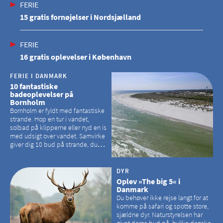
FERIE
15 gratis fornøjelser i Nordsjælland
FERIE
16 gratis oplevelser i København
FERIE I DANMARK
10 fantastiske
badeoplevelser på
Bornholm
Bornholm er fyldt med fantastiske
strande. Hop en tur i vandet,
solbad på klipperne eller nyd en is
med udsigt over vandet. Samvirke
giver dig 10 bud på strande, du
kan besøge på Bornholm
DYR
Oplev »The big 5« i
Danmark
Du behøver ikke rejse langt for at
komme på safari og spotte store,
sjældne dyr. Naturstyrelsen har