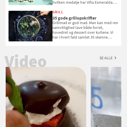
hvilken medalje har Viña Esmeralda
White fået ved Mundus vini i 2026? Gæt
med i Samvirkes skønne vinquiz, hvor
GRILL
du kan vinde 6 flasker vin fra Viña
35 gode grillopskrifter
Esmeralda. Konkurrencen slutter 1.
Grillmad er god mad. Man kan med ren
september 2026.
samvittighed lave både forret,
hovedret og dessert over kullene. Vi
har i hvert fald samlet 35 skønne
forslag til en sommeraften i grillens
tegn.
Video
SE ALLE