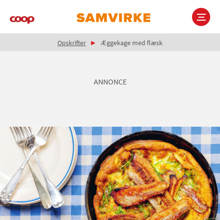
Gå
til
hovedindhold
Brødkrumme
Main
Opskrifter
Æggekage med flæsk
navigation
ANNONCE