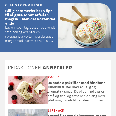
GRATIS FORNØJELSER
Billig sommerferie: 15 tips
til at gøre sommerferien
magisk, uden det koster det
vilde
Lav en isbar, tag bussen et ukendt
sted hen og arranger en
solopgangsskovtur, hvor du spiser
morgenmad. Samvirke har 15 tips
til, hvordan du kan have en
magisk ferie, uden at det koster
dig det vilde
REDAKTIONEN
ANBEFALER
KAGER
30 søde opskrifter med hindbær
Hindbær frister med en liflig og
aromatisk smag. De vilde hindbær er
små og fine, og sæsonen er lang med
plukning fra juli til oktober. Hindbær
kan spises direkte fra busken, eller du
kan bruge dine hindbær i alt fra
LIFEHACK
bagværk og salater til is og syltning.
Smart tip: Vand planterne, mens