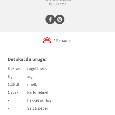
28. JUNI 2024
4 Personer
Det skal du bruge:
8 skiver
røget flæsk
8 g
æg
1.25 dl
mælk
1 spsk.
kartoffelmel
-
hakket purløg
-
Salt & peber