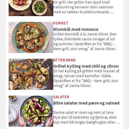
sin grill. Her griller han spyd med
halloumi og serverer dem sammen
med en lækker krydderurtesalat.
Opskriften er fra “BBQ – Nem grill, stor
smag" af Jamie Oliver.
FORRET
Blomkål med romesco
Grillet blomkål á la Jamie Oliver. Den
tykke, blendede sauce smager af sol
og sommer. Opskriften er fra "BBQ –
Nem grill, stor smag" af Jamie Oliver.
AFTENSMAD
Grillet kylling med chili og citron
En hel kylling på grillen med masser af
smag. Server med kartofler i både.
Opskriften er fra "BBQ – Nem grill, stor
smag" af Jamie Oliver.
SALATER
Bitre salater med pære og valnød
Denne salat er skøn og nem at lave.
Nyd den til kødretter og fjerkræ, eller
top med lidt kogte bælgfrugter eller
en rest kylling, og nyd den som et let,