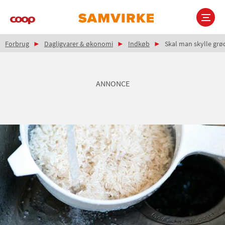
Gå
til
hovedindhold
Brødkrumme
Main
Forbrug
Dagligvarer & økonomi
Indkøb
Skal man skylle grødr
navigation
ANNONCE