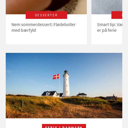
DESSERTER
LI
Nem sommerdessert: Flødeboller
Smart tip: Vand
med bærfyld
er på ferie
FERIE I DANMARK