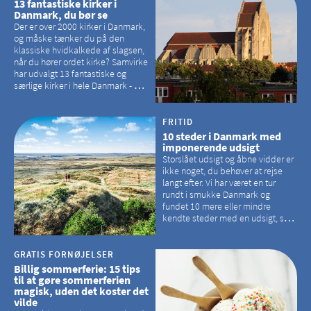
13 fantastiske kirker i
Danmark, du bør se
Der er over 2000 kirker i Danmark,
og måske tænker du på den
klassiske hvidkalkede af slagsen,
når du hører ordet kirke? Samvirke
har udvalgt 13 fantastiske og
særlige kirker i hele Danmark - og
der er langt mellem den klassiske,
hvidkalkede kirke. Se et bud på,
hvilke kirker, der er en omvej værd
FRITID
10 steder i Danmark med
imponerende udsigt
Storslået udsigt og åbne vidder er
ikke noget, du behøver at rejse
langt efter. Vi har været en tur
rundt i smukke Danmark og
fundet 10 mere eller mindre
kendte steder med en udsigt, som
kan tage pusten fra de fleste
GRATIS FORNØJELSER
Billig sommerferie: 15 tips
til at gøre sommerferien
magisk, uden det koster det
vilde