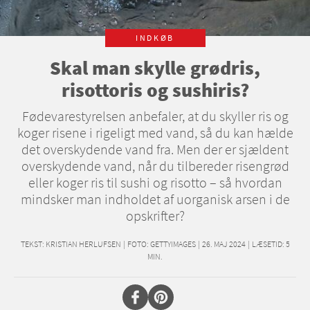
INDKØB
Skal man skylle grødris,
risottoris og sushiris?
Fødevarestyrelsen anbefaler, at du skyller ris og
koger risene i rigeligt med vand, så du kan hælde
det overskydende vand fra. Men der er sjældent
overskydende vand, når du tilbereder risengrød
eller koger ris til sushi og risotto – så hvordan
mindsker man indholdet af uorganisk arsen i de
opskrifter?
TEKST:
KRISTIAN HERLUFSEN
|
FOTO: GETTYIMAGES
|
26. MAJ 2024
|
LÆSETID:
5
MIN.