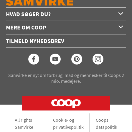
HVAD SØGER DU?
Forside
MERE OM COOP
Opskrifter
Om os
Konkurrencer
TILMELD NYHEDSBREV
Annoncering
Podcast
Coop.dk
Video
Coop medlem
Arkiv
Seneste Samvirke-magasin
Samvirke er nyt om forbrug, mad og mennesker til Coops 2
mio. medejere.
All rights
Cookie- og
Coops
Samvirke
privatlivspolitik
datapolitik