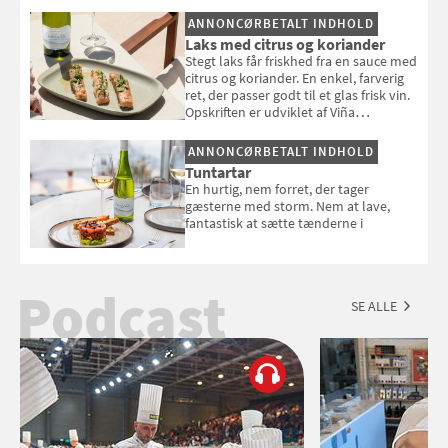
selvstændigt måltid. Opskriften er fra
ANNONCØRBETALT INDHOLD
Louisa Lorangs kogebog "Salat".
Laks med citrus og koriander
Stegt laks får friskhed fra en sauce med
citrus og koriander. En enkel, farverig
ret, der passer godt til et glas frisk vin.
Opskriften er udviklet af Viña
Esmeralda.
ANNONCØRBETALT INDHOLD
Tuntartar
En hurtig, nem forret, der tager
gæsterne med storm. Nem at lave,
fantastisk at sætte tænderne i
Podcast
SE ALLE