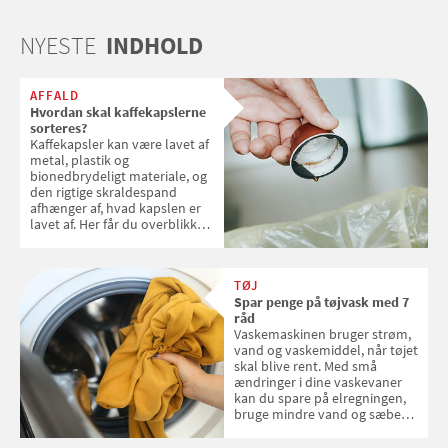
NYESTE
INDHOLD
AFFALD
Hvordan skal kaffekapslerne
sorteres?
Kaffekapsler kan være lavet af
metal, plastik og
bionedbrydeligt materiale, og
den rigtige skraldespand
afhænger af, hvad kapslen er
lavet af. Her får du overblikket
over, hvordan kaffekapslerne
skal sorteres
TØJ
Spar penge på tøjvask med 7
råd
Vaskemaskinen bruger strøm,
vand og vaskemiddel, når tøjet
skal blive rent. Med små
ændringer i dine vaskevaner
kan du spare på elregningen,
bruge mindre vand og sæbe
og forlænge vaskemaskinens
levetid. Samvirke har samlet 7