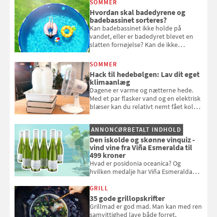
SOMMER
komme hjem til døde planter
Hvordan skal badedyrene og
badebassinet sorteres?
Kan badebassinet ikke holde på
vandet, eller er badedyret blevet en
slatten fornøjelse? Kan de ikke
repareres, skal du være særligt
opmærksom, når du smider
SOMMER
badebassinet eller et badedyr ud
Hack til hedebølgen: Lav dit eget
klimaanlæg
Dagene er varme og nætterne hede.
Med et par flasker vand og en elektrisk
blæser kan du relativt nemt fået koldt
pust, når der er varmt ude og inde. Klik
og se, hvordan du gør
ANNONCØRBETALT INDHOLD
Den iskolde og skønne vinquiz -
vind vine fra Viña Esmeralda til
499 kroner
Hvad er posidonia oceanica? Og
hvilken medalje har Viña Esmeralda
White fået ved Mundus vini i 2026? Gæt
med i Samvirkes skønne vinquiz, hvor
GRILL
du kan vinde 6 flasker vin fra Viña
35 gode grillopskrifter
Esmeralda. Konkurrencen slutter 1.
Grillmad er god mad. Man kan med ren
september 2026.
samvittighed lave både forret,