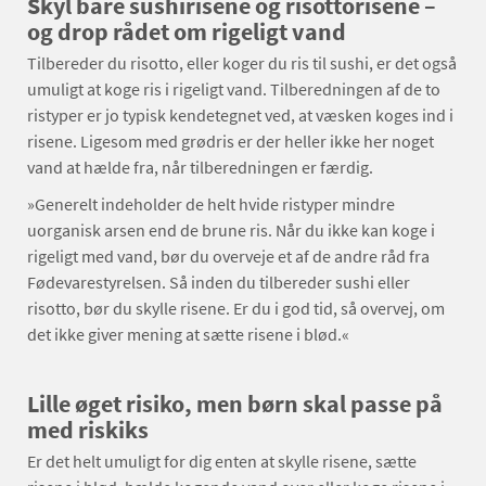
Skyl bare sushirisene og risottorisene –
og drop rådet om rigeligt vand
Tilbereder du risotto, eller koger du ris til sushi, er det også
umuligt at koge ris i rigeligt vand. Tilberedningen af de to
ristyper er jo typisk kendetegnet ved, at væsken koges ind i
risene. Ligesom med grødris er der heller ikke her noget
vand at hælde fra, når tilberedningen er færdig.
»Generelt indeholder de helt hvide ristyper mindre
uorganisk arsen end de brune ris. Når du ikke kan koge i
rigeligt med vand, bør du overveje et af de andre råd fra
Fødevarestyrelsen. Så inden du tilbereder sushi eller
risotto, bør du skylle risene. Er du i god tid, så overvej, om
det ikke giver mening at sætte risene i blød.«
Lille øget risiko, men børn skal passe på
med riskiks
Er det helt umuligt for dig enten at skylle risene, sætte