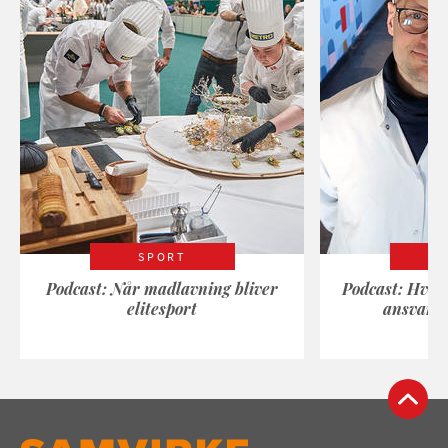
SPORT
Podcast: Når madlavning bliver
Podcast: Hvad
elitesport
ansvarli