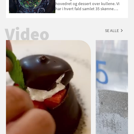
hovedret og dessert over kullene. Vi
har i hvert fald samlet 35 skønne
forslag til en sommeraften i grillens
tegn.
Video
SE ALLE