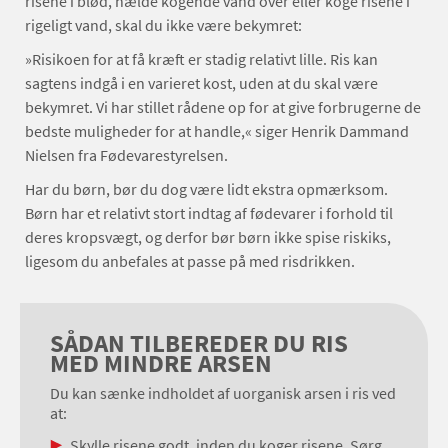
risene i blød, hælde kogende vand over eller koge risene i
rigeligt vand, skal du ikke være bekymret:
»Risikoen for at få kræft er stadig relativt lille. Ris kan
sagtens indgå i en varieret kost, uden at du skal være
bekymret. Vi har stillet rådene op for at give forbrugerne de
bedste muligheder for at handle,« siger Henrik Dammand
Nielsen fra Fødevarestyrelsen.
Har du børn, bør du dog være lidt ekstra opmærksom.
Børn har et relativt stort indtag af fødevarer i forhold til
deres kropsvægt, og derfor bør børn ikke spise riskiks,
ligesom du anbefales at passe på med risdrikken.
SÅDAN TILBEREDER DU RIS
MED MINDRE ARSEN
Du kan sænke indholdet af uorganisk arsen i ris ved
at:
Skylle risene godt, inden du koger risene. Sørg