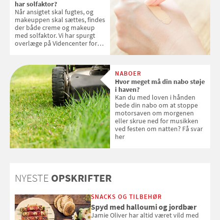
har solfaktor?
Når ansigtet skal fugtes, og
makeuppen skal sættes, findes
der både creme og makeup
med solfaktor. Vi har spurgt
overlæge på Videncenter for
Hudkræft, Stine Regin Wiegell,
om ansigtscreme og makeup
med SPF kan erstatte
NABOER
solcreme, når man bevæger
Hvor meget må din nabo støje
sig ud i solen
i haven?
Kan du med loven i hånden
bede din nabo om at stoppe
motorsaven om morgenen
eller skrue ned for musikken
ved festen om natten? Få svar
her
NYESTE
OPSKRIFTER
SNACKS OG TILBEHØR
Spyd med halloumi og jordbær
Jamie Oliver har altid været vild med