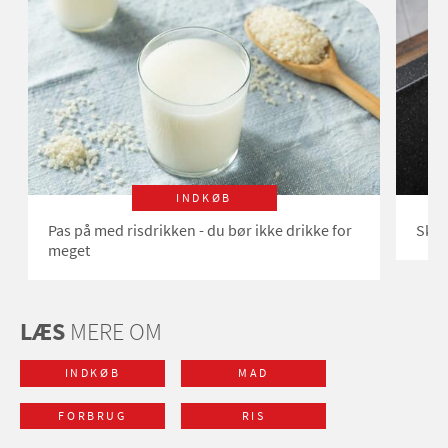
INDKØB
Pas på med risdrikken - du bør ikke drikke for
Skal
meget
LÆS
MERE OM
INDKØB
MAD
FORBRUG
RIS