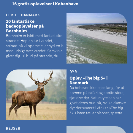
16 gratis oplevelser i København
FERIE I DANMARK
10 fantastiske
badeoplevelser på
Bornholm
Bornholm er fyldt med fantastiske
strande. Hop en tur i vandet,
solbad på klipperne eller nyd en is
med udsigt over vandet. Samvirke
giver dig 10 bud på strande, du
kan besøge på Bornholm
DYR
Oplev »The big 5« i
Danmark
Du behøver ikke rejse langt for at
komme på safari og spotte store,
sjældne dyr. Naturstyrelsen har
givet deres bud på, hvilke danske
dyr der svarer til Afrikas »The big
5«. Listen tæller bisoner, spættede
sæler, vilde heste, krondyr og
havørne.
REJSER