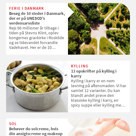
enkle råd til at spare penge på
FERIE I DANMARK
tøjvasken
Besøg de 10 steder i Danmark,
der er på UNESCO’s
verdensarvsliste
Rejs 66 millioner år tilbage i
tiden på Stevns Klint, oplev
kongernes gravkirke i Roskilde
og se tidevandet forvandle
Vadehavet. Her er de 10
danske steder på UNESCO's
verdensarvsliste
KYLLING
12 opskrifter på kylling i
karry
Kylling i karry er en nem
løsning på aftensmaden. Vi har
samlet 12 varianter. Du kan
blandt andet prøve den
klassiske kylling i karry, en
spicy suppe eller kylling med
kokosris. Velbekomme!
SOL
Behøver du solcreme, hvis
din ansigtscreme og makeup