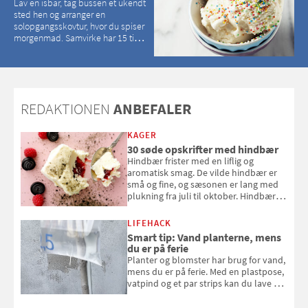
Lav en isbar, tag bussen et ukendt
sted hen og arranger en
solopgangsskovtur, hvor du spiser
morgenmad. Samvirke har 15 tips
til, hvordan du kan have en
magisk ferie, uden at det koster
dig det vilde
REDAKTIONEN
ANBEFALER
KAGER
30 søde opskrifter med hindbær
Hindbær frister med en liflig og
aromatisk smag. De vilde hindbær er
små og fine, og sæsonen er lang med
plukning fra juli til oktober. Hindbær
kan spises direkte fra busken, eller du
kan bruge dine hindbær i alt fra
LIFEHACK
bagværk og salater til is og syltning.
Smart tip: Vand planterne, mens
du er på ferie
Planter og blomster har brug for vand,
mens du er på ferie. Med en plastpose,
vatpind og et par strips kan du lave dit
eget vandingssystem, så du slipper for
at bede naboen om at vande eller