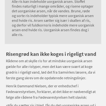
Alle ris kan indeholde uorganisk arsen. Stoffet
findes naturligt i mange områder, og risene optager
det uorganiske arsen, når de vandes. Brune, røde
og sorte ris indeholder typisk mere uorganisk arsen
end hvide ris. Arsen sætter sig især i skallen af ris,
og derfor vil fuldkornsris indeholde mere uorganisk
arsen end hvide ris. Uorganisk arsen findes dog i
alle ris.
Risengrød kan ikke koges i rigeligt vand
Rådene om at skylle ris for at mindske uorganisk arsen
gælde for alle ristyper, men det kan være svært at koge
grødris i rigeligt vand, lød det fra Samvirkes læsere, da vi
første gang skrev om de opdaterede retningslinjer.
Henrik Dammand Nielsen, der er enhedschef i
Fødevarestyrelsen, forklarer, at det ikke er nødvendigt at
følge alle rådene fra Fødevarestyrelsen helt slavisk:
»Når du sætter ris i blød, får du det uorganiske arsen ud i