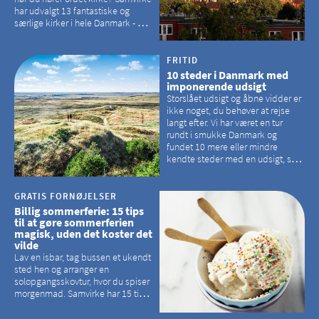
har udvalgt 13 fantastiske og
særlige kirker i hele Danmark - og
der er langt mellem den klassiske,
hvidkalkede kirke. Se et bud på,
hvilke kirker, der er en omvej værd
FRITID
10 steder i Danmark med
imponerende udsigt
Storslået udsigt og åbne vidder er
ikke noget, du behøver at rejse
langt efter. Vi har været en tur
rundt i smukke Danmark og
fundet 10 mere eller mindre
kendte steder med en udsigt, som
kan tage pusten fra de fleste
GRATIS FORNØJELSER
Billig sommerferie: 15 tips
til at gøre sommerferien
magisk, uden det koster det
vilde
Lav en isbar, tag bussen et ukendt
sted hen og arranger en
solopgangsskovtur, hvor du spiser
morgenmad. Samvirke har 15 tips
til, hvordan du kan have en
magisk ferie, uden at det koster