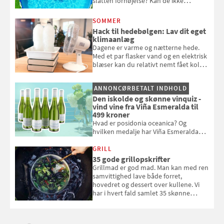
slatten fornøjelse? Kan de ikke
repareres, skal du være særligt
opmærksom, når du smider
SOMMER
badebassinet eller et badedyr ud
Hack til hedebølgen: Lav dit eget
klimaanlæg
Dagene er varme og nætterne hede.
Med et par flasker vand og en elektrisk
blæser kan du relativt nemt fået koldt
pust, når der er varmt ude og inde. Klik
og se, hvordan du gør
ANNONCØRBETALT INDHOLD
Den iskolde og skønne vinquiz -
vind vine fra Viña Esmeralda til
499 kroner
Hvad er posidonia oceanica? Og
hvilken medalje har Viña Esmeralda
White fået ved Mundus vini i 2026? Gæt
med i Samvirkes skønne vinquiz, hvor
GRILL
du kan vinde 6 flasker vin fra Viña
35 gode grillopskrifter
Esmeralda. Konkurrencen slutter 1.
Grillmad er god mad. Man kan med ren
september 2026.
samvittighed lave både forret,
hovedret og dessert over kullene. Vi
har i hvert fald samlet 35 skønne
forslag til en sommeraften i grillens
tegn.