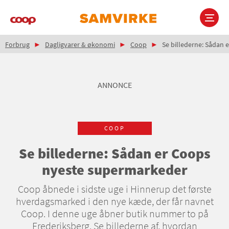
Gå
til
hovedindhold
Brødkrumme
Main
Forbrug
Dagligvarer & økonomi
Coop
Se billederne: Sådan 
navigation
ANNONCE
COOP
Se billederne: Sådan er Coops
nyeste supermarkeder
Coop åbnede i sidste uge i Hinnerup det første
hverdagsmarked i den nye kæde, der får navnet
Coop. I denne uge åbner butik nummer to på
Frederiksberg. Se billederne af, hvordan