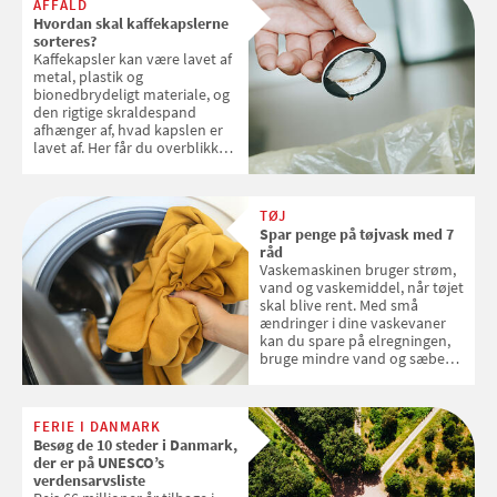
AFFALD
Hvordan skal kaffekapslerne
sorteres?
Kaffekapsler kan være lavet af
metal, plastik og
bionedbrydeligt materiale, og
den rigtige skraldespand
afhænger af, hvad kapslen er
lavet af. Her får du overblikket
over, hvordan kaffekapslerne
skal sorteres
TØJ
Spar penge på tøjvask med 7
råd
Vaskemaskinen bruger strøm,
vand og vaskemiddel, når tøjet
skal blive rent. Med små
ændringer i dine vaskevaner
kan du spare på elregningen,
bruge mindre vand og sæbe
og forlænge vaskemaskinens
levetid. Samvirke har samlet 7
enkle råd til at spare penge på
FERIE I DANMARK
tøjvasken
Besøg de 10 steder i Danmark,
der er på UNESCO’s
verdensarvsliste