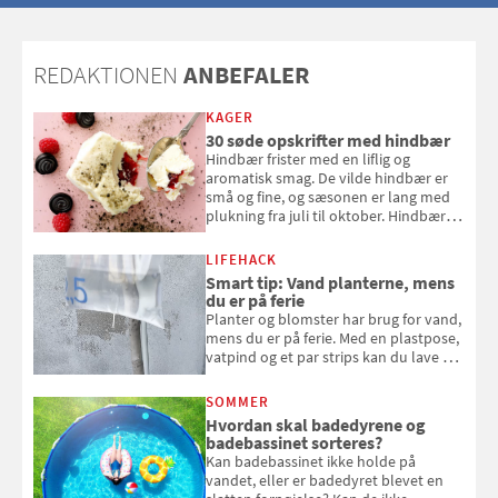
dig det vilde
REDAKTIONEN
ANBEFALER
KAGER
30 søde opskrifter med hindbær
Hindbær frister med en liflig og
aromatisk smag. De vilde hindbær er
små og fine, og sæsonen er lang med
plukning fra juli til oktober. Hindbær
kan spises direkte fra busken, eller du
kan bruge dine hindbær i alt fra
LIFEHACK
bagværk og salater til is og syltning.
Smart tip: Vand planterne, mens
du er på ferie
Planter og blomster har brug for vand,
mens du er på ferie. Med en plastpose,
vatpind og et par strips kan du lave dit
eget vandingssystem, så du slipper for
at bede naboen om at vande eller
SOMMER
komme hjem til døde planter
Hvordan skal badedyrene og
badebassinet sorteres?
Kan badebassinet ikke holde på
vandet, eller er badedyret blevet en