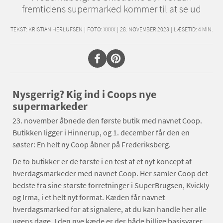
fremtidens supermarked kommer til at se ud
TEKST:
KRISTIAN HERLUFSEN
|
FOTO: XXXX
|
28. NOVEMBER 2023
|
LÆSETID:
4
MIN.
Nysgerrig? Kig ind i Coops nye
supermarkeder
23. november åbnede den første butik med navnet Coop.
Butikken ligger i Hinnerup, og 1. december får den en
søster: En helt ny Coop åbner på Frederiksberg.
De to butikker er de første i en test af et nyt koncept af
hverdagsmarkeder med navnet Coop. Her samler Coop det
bedste fra sine største forretninger i SuperBrugsen, Kvickly
og Irma, i et helt nyt format. Kæden får navnet
hverdagsmarked for at signalere, at du kan handle her alle
ugens dage. I den nye kæde er der både billige basisvarer