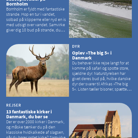
Bornholm
Bornholm er fyldt med fantastiske
strande. Hop en tur i vandet,
solbad på klipperne eller nyd en is
med udsigt over vandet. Samvirke
giver dig 10 bud på strande, du
kan besøge på Bornholm
DYR
Oplev »The big 5« i
Danmark
Du behøver ikke rejse langt for at
komme på safari og spotte store,
sjældne dyr. Naturstyrelsen har
givet deres bud på, hvilke danske
dyr der svarer til Afrikas »The big
5«. Listen tæller bisoner, spættede
sæler, vilde heste, krondyr og
havørne.
REJSER
13 fantastiske kirker i
Danmark, du bør se
Der er over 2000 kirker i Danmark,
og måske tænker du på den
klassiske hvidkalkede af slagsen,
når du hører ordet kirke? Samvirke