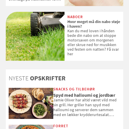
Hudkræft, Stine Regin Wiegell,
om ansigtscreme og makeup
med SPF kan erstatte
NABOER
solcreme, når man bevæger
Hvor meget må din nabo støje
sig ud i solen
i haven?
Kan du med loven i hånden
bede din nabo om at stoppe
motorsaven om morgenen
eller skrue ned for musikken
ved festen om natten? Få svar
her
NYESTE
OPSKRIFTER
SNACKS OG TILBEHØR
Spyd med halloumi og jordbær
Jamie Oliver har altid været vild med
sin grill. Her griller han spyd med
halloumi og serverer dem sammen
med en lækker krydderurtesalat.
Opskriften er fra “BBQ – Nem grill, stor
smag" af Jamie Oliver.
FORRET