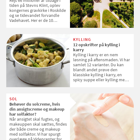
Rejs 66 millioner år tilbage i
tiden på Stevns Klint, oplev
kongernes gravkirke i Roskilde
og se tidevandet forvandle
Vadehavet. Her er de 10
danske steder på UNESCO's
verdensarvsliste
KYLLING
12 opskrifter på kylling i
karry
Kylling i karry er en nem
løsning på aftensmaden. Vi har
samlet 12 varianter. Du kan
blandt andet prøve den
klassiske kylling i karry, en
spicy suppe eller kylling med
kokosris. Velbekomme!
SOL
Behøver du solcreme, hvis
din ansigtscreme og makeup
har solfaktor?
Når ansigtet skal fugtes, og
makeuppen skal sættes, findes
der både creme og makeup
med solfaktor. Vi har spurgt
overlæge på Videncenter for