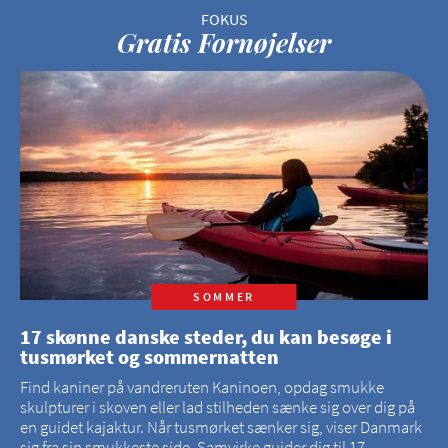
Gratis Fornøjelser
SOMMER
17 skønne danske steder, du kan besøge i
tusmørket og sommernatten
Find kaniner på vandreruten Kaninoen, opdag smukke
skulpturer i skoven eller lad stilheden sænke sig over dig på
en guidet kajaktur. Når tusmørket sænker sig, viser Danmark
sig fra sin smukkeste side. Samvirke guider dig til 17