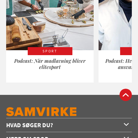
SPORT
Podcast: Når madlavning bliver
Podcast: Hvad
elitesport
ansvarli
HVAD SØGER DU?
Forside