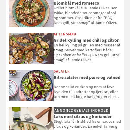
Blomkål med romesco
Grillet blomkål á la Jamie Oliver. Den
tykke, blendede sauce smager af sol
og sommer. Opskriften er fra "BBQ –
Nem grill, stor smag" af Jamie Oliver.
AFTENSMAD
Grillet kylling med chili og citron
En hel kylling på grillen med masser af
smag. Server med kartofler i både.
Opskriften er fra "BBQ – Nem grill, stor
smag" af Jamie Oliver.
SALATER
Bitre salater med pære og valnød
Denne salat er skøn og nem at lave.
Nyd den til kødretter og fjerkræ, eller
top med lidt kogte bælgfrugter eller
en rest kylling, og nyd den som et let,
selvstændigt måltid. Opskriften er fra
ANNONCØRBETALT INDHOLD
Louisa Lorangs kogebog "Salat".
Laks med citrus og koriander
Stegt laks får friskhed fra en sauce med
citrus og koriander. En enkel, farverig