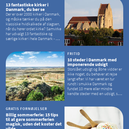
13 fantastiske kirker i
Danmark, du bør se
Der er over 2000 kirker i Danmark,
og måske tænker du på den
klassiske hvidkalkede af slagsen,
når du hører ordet kirke? Samvirke
har udvalgt 13 fantastiske og
særlige kirker i hele Danmark - og
der er langt mellem den klassiske,
hvidkalkede kirke. Se et bud på,
hvilke kirker, der er en omvej værd
FRITID
10 steder i Danmark med
imponerende udsigt
Storslået udsigt og åbne vidder er
ikke noget, du behøver at rejse
langt efter. Vi har været en tur
rundt i smukke Danmark og
fundet 10 mere eller mindre
kendte steder med en udsigt, som
kan tage pusten fra de fleste
GRATIS FORNØJELSER
Billig sommerferie: 15 tips
til at gøre sommerferien
magisk, uden det koster det
vilde