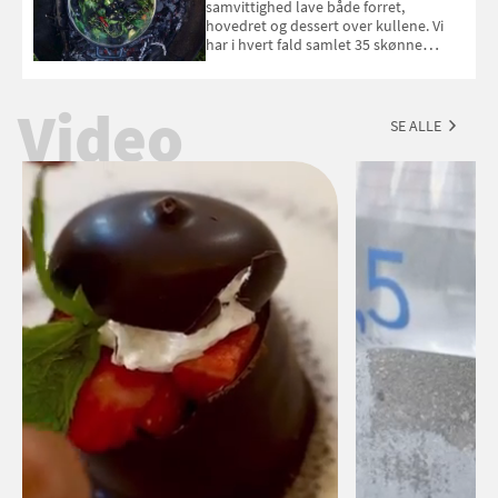
september 2026.
samvittighed lave både forret,
hovedret og dessert over kullene. Vi
har i hvert fald samlet 35 skønne
forslag til en sommeraften i grillens
tegn.
Video
SE ALLE