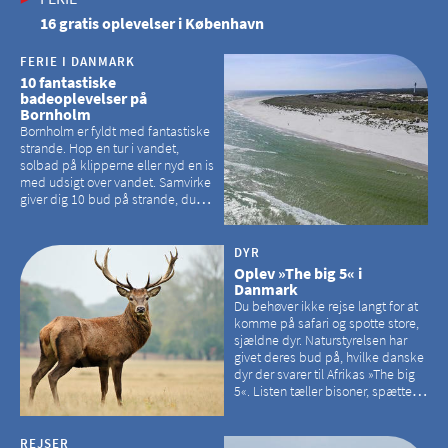
16 gratis oplevelser i København
FERIE I DANMARK
10 fantastiske
badeoplevelser på
Bornholm
Bornholm er fyldt med fantastiske
strande. Hop en tur i vandet,
solbad på klipperne eller nyd en is
med udsigt over vandet. Samvirke
giver dig 10 bud på strande, du
kan besøge på Bornholm
DYR
Oplev »The big 5« i
Danmark
Du behøver ikke rejse langt for at
komme på safari og spotte store,
sjældne dyr. Naturstyrelsen har
givet deres bud på, hvilke danske
dyr der svarer til Afrikas »The big
5«. Listen tæller bisoner, spættede
sæler, vilde heste, krondyr og
havørne.
REJSER