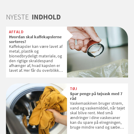
NYESTE
INDHOLD
AFFALD
Hvordan skal kaffekapslerne
sorteres?
Kaffekapsler kan være lavet af
metal, plastik og
bionedbrydeligt materiale, og
den rigtige skraldespand
afhænger af, hvad kapslen er
lavet af. Her får du overblikket
over, hvordan kaffekapslerne
skal sorteres
TØJ
Spar penge på tøjvask med 7
råd
Vaskemaskinen bruger strøm,
vand og vaskemiddel, når tøjet
skal blive rent. Med små
ændringer i dine vaskevaner
kan du spare på elregningen,
bruge mindre vand og sæbe
og forlænge vaskemaskinens