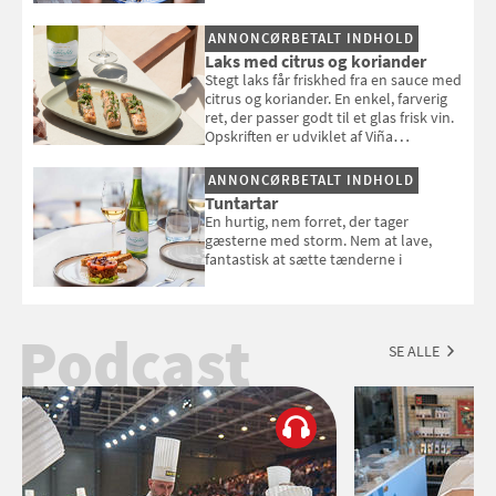
en rest kylling, og nyd den som et let,
selvstændigt måltid. Opskriften er fra
ANNONCØRBETALT INDHOLD
Louisa Lorangs kogebog "Salat".
Laks med citrus og koriander
Stegt laks får friskhed fra en sauce med
citrus og koriander. En enkel, farverig
ret, der passer godt til et glas frisk vin.
Opskriften er udviklet af Viña
Esmeralda.
ANNONCØRBETALT INDHOLD
Tuntartar
En hurtig, nem forret, der tager
gæsterne med storm. Nem at lave,
fantastisk at sætte tænderne i
Podcast
SE ALLE