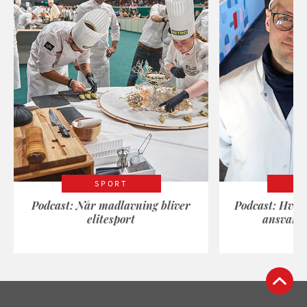
SPORT
Podcast: Når madlavning bliver
Podcast: Hvad
elitesport
ansvarli