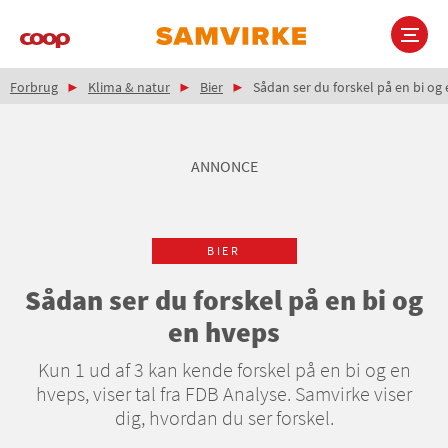
Gå
til
hovedindhold
Brødkrumme
Main
Forbrug
Klima & natur
Bier
Sådan ser du forskel på en bi og
navigation
ANNONCE
BIER
Sådan ser du forskel på en bi og
en hveps
Kun 1 ud af 3 kan kende forskel på en bi og en
hveps, viser tal fra FDB Analyse. Samvirke viser
dig, hvordan du ser forskel.