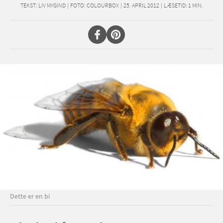
TEKST:
LIV MYGIND
|
FOTO: COLOURBOX
|
25. APRIL 2012
|
LÆSETID:
1
MIN.
Dette er en bi