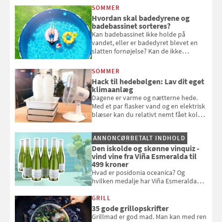
at bede naboen om at vande eller
SOMMER
komme hjem til døde planter
Hvordan skal badedyrene og
badebassinet sorteres?
Kan badebassinet ikke holde på
vandet, eller er badedyret blevet en
slatten fornøjelse? Kan de ikke
repareres, skal du være særligt
opmærksom, når du smider
SOMMER
badebassinet eller et badedyr ud
Hack til hedebølgen: Lav dit eget
klimaanlæg
Dagene er varme og nætterne hede.
Med et par flasker vand og en elektrisk
blæser kan du relativt nemt fået koldt
pust, når der er varmt ude og inde. Klik
og se, hvordan du gør
ANNONCØRBETALT INDHOLD
Den iskolde og skønne vinquiz -
vind vine fra Viña Esmeralda til
499 kroner
Hvad er posidonia oceanica? Og
hvilken medalje har Viña Esmeralda
White fået ved Mundus vini i 2026? Gæt
med i Samvirkes skønne vinquiz, hvor
GRILL
du kan vinde 6 flasker vin fra Viña
35 gode grillopskrifter
Esmeralda. Konkurrencen slutter 1.
Grillmad er god mad. Man kan med ren