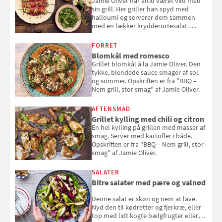
Jamie Oliver har altid været vild med
sin grill. Her griller han spyd med
halloumi og serverer dem sammen
med en lækker krydderurtesalat.
Opskriften er fra “BBQ – Nem grill, stor
smag" af Jamie Oliver.
FORRET
Blomkål med romesco
Grillet blomkål á la Jamie Oliver. Den
tykke, blendede sauce smager af sol
og sommer. Opskriften er fra "BBQ –
Nem grill, stor smag" af Jamie Oliver.
AFTENSMAD
Grillet kylling med chili og citron
En hel kylling på grillen med masser af
smag. Server med kartofler i både.
Opskriften er fra "BBQ – Nem grill, stor
smag" af Jamie Oliver.
SALATER
Bitre salater med pære og valnød
Denne salat er skøn og nem at lave.
Nyd den til kødretter og fjerkræ, eller
top med lidt kogte bælgfrugter eller