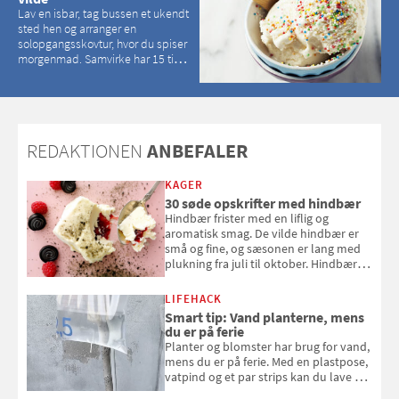
Lav en isbar, tag bussen et ukendt
sted hen og arranger en
solopgangsskovtur, hvor du spiser
morgenmad. Samvirke har 15 tips
til, hvordan du kan have en
magisk ferie, uden at det koster
dig det vilde
REDAKTIONEN
ANBEFALER
KAGER
30 søde opskrifter med hindbær
Hindbær frister med en liflig og
aromatisk smag. De vilde hindbær er
små og fine, og sæsonen er lang med
plukning fra juli til oktober. Hindbær
kan spises direkte fra busken, eller du
kan bruge dine hindbær i alt fra
LIFEHACK
bagværk og salater til is og syltning.
Smart tip: Vand planterne, mens
du er på ferie
Planter og blomster har brug for vand,
mens du er på ferie. Med en plastpose,
vatpind og et par strips kan du lave dit
eget vandingssystem, så du slipper for