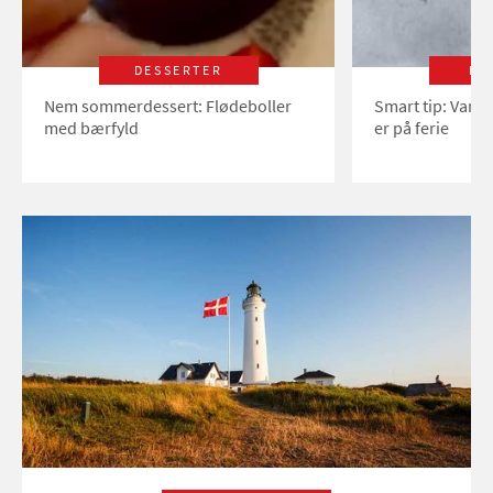
DESSERTER
LI
Nem sommerdessert: Flødeboller
Smart tip: Vand
med bærfyld
er på ferie