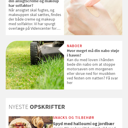
din ansigtscreme og makeup
har solfaktor?
Når ansigtet skal fugtes, og
makeuppen skal sættes, findes
der både creme og makeup
med solfaktor. Vi har spurgt
overlæge på Videncenter for
Hudkræft, Stine Regin Wiegell,
om ansigtscreme og makeup
med SPF kan erstatte
NABOER
solcreme, når man bevæger
Hvor meget må din nabo støje
sig ud i solen
i haven?
Kan du med loven i hånden
bede din nabo om at stoppe
motorsaven om morgenen
eller skrue ned for musikken
ved festen om natten? Få svar
her
NYESTE
OPSKRIFTER
SNACKS OG TILBEHØR
Spyd med halloumi og jordbær