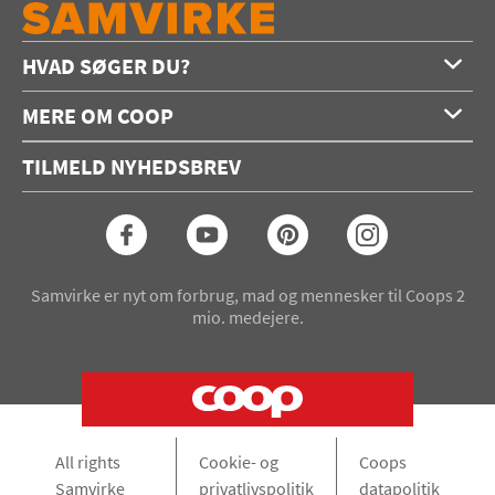
HVAD SØGER DU?
Forside
MERE OM COOP
Opskrifter
Om os
Konkurrencer
TILMELD NYHEDSBREV
Annoncering
Podcast
Coop.dk
Video
Coop medlem
Arkiv
Seneste Samvirke-magasin
Samvirke er nyt om forbrug, mad og mennesker til Coops 2
mio. medejere.
All rights
Cookie- og
Coops
Samvirke
privatlivspolitik
datapolitik