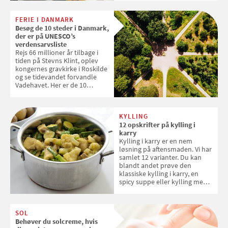
levetid. Samvirke har samlet 7
enkle råd til at spare penge på
FERIE I DANMARK
tøjvasken
Besøg de 10 steder i Danmark,
der er på UNESCO’s
verdensarvsliste
Rejs 66 millioner år tilbage i
tiden på Stevns Klint, oplev
kongernes gravkirke i Roskilde
og se tidevandet forvandle
Vadehavet. Her er de 10
danske steder på UNESCO's
verdensarvsliste
KYLLING
12 opskrifter på kylling i
karry
Kylling i karry er en nem
løsning på aftensmaden. Vi har
samlet 12 varianter. Du kan
blandt andet prøve den
klassiske kylling i karry, en
spicy suppe eller kylling med
kokosris. Velbekomme!
SOL
Behøver du solcreme, hvis