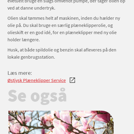
evetuelt bruge en slags omvendt pumpe, der tager olien op
ved at danne undertryk.
Olien skal tømmes helt af maskinen, inden du hælder ny
olie på. Du skal bruge en særlig plæneklipperolie, og
olieskift er en god idé, for en plæneklipper med ny olie
holder længere.
Husk, at både spildolie og benzin skal afleveres på den
lokale genbrugsstation.
Læs mere:
Østjysk Plæneklipper Service
Se også