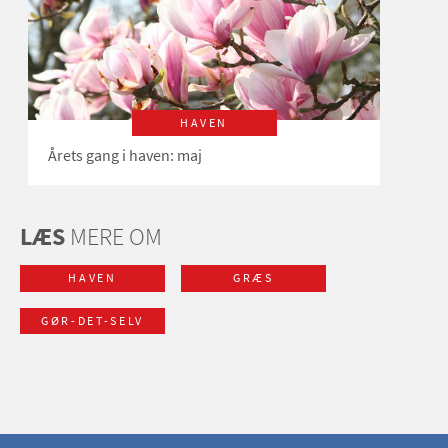
HAVEN
Årets gang i haven: maj
LÆS
MERE OM
HAVEN
GRÆS
GØR-DET-SELV