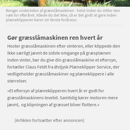
Rengør undersiden af græsslåmaskinen - helst inden du stiller den
væk for efteråret. Nåede du det ikke, så er det godt at gøre inden
plæneklipperen kører sin første forårstur.
Gør græsslåmaskinen ren hvert år
Hoster græsslåmaskinen efter vinteren, eller klippede den
ikke særligt jævnt de sidste omgange på græsplænen
inden vinter, bør du give din græsslåmaskine et eftersyn,
fortæller Claus Feldt fra Østjysk Plæneklipper Service, der
vedligeholder græsslåmaskiner og plæneklippere i alle
størrelser.
»Et eftersyn af plæneklipperen hvert år er godt for
græsslåmaskinens levetid. Samtidig kører motoren mere
jævnt, og klipningen af græsset bliver flottere.«
(Artiklen fortsætter efter annoncen)