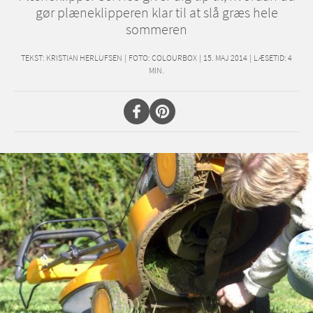
gør plæneklipperen klar til at slå græs hele
sommeren
TEKST:
KRISTIAN HERLUFSEN
|
FOTO: COLOURBOX
|
15. MAJ 2014
|
LÆSETID:
4
MIN.