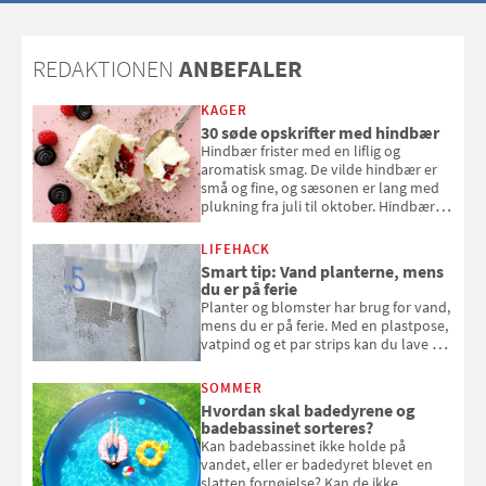
dig det vilde
REDAKTIONEN
ANBEFALER
KAGER
30 søde opskrifter med hindbær
Hindbær frister med en liflig og
aromatisk smag. De vilde hindbær er
små og fine, og sæsonen er lang med
plukning fra juli til oktober. Hindbær
kan spises direkte fra busken, eller du
kan bruge dine hindbær i alt fra
LIFEHACK
bagværk og salater til is og syltning.
Smart tip: Vand planterne, mens
du er på ferie
Planter og blomster har brug for vand,
mens du er på ferie. Med en plastpose,
vatpind og et par strips kan du lave dit
eget vandingssystem, så du slipper for
at bede naboen om at vande eller
SOMMER
komme hjem til døde planter
Hvordan skal badedyrene og
badebassinet sorteres?
Kan badebassinet ikke holde på
vandet, eller er badedyret blevet en
slatten fornøjelse? Kan de ikke