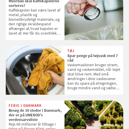
Hvordan skal kaffekapslerne
sorteres?
Kaffekapsler kan være lavet af
metal, plastik og
bionedbrydeligt materiale, og
den rigtige skraldespand
afhænger af, hvad kapslen er
lavet af. Her får du overblikket
over, hvordan kaffekapslerne
skal sorteres
TØJ
Spar penge på tøjvask med 7
råd
Vaskemaskinen bruger strøm,
vand og vaskemiddel, når tøjet
skal blive rent. Med små
ændringer i dine vaskevaner
kan du spare på elregningen,
bruge mindre vand og sæbe
og forlænge vaskemaskinens
levetid. Samvirke har samlet 7
enkle råd til at spare penge på
FERIE I DANMARK
tøjvasken
Besøg de 10 steder i Danmark,
der er på UNESCO’s
verdensarvsliste
Rejs 66 millioner år tilbage i
tiden på Stevns Klint, oplev