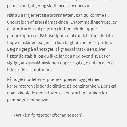
gamle vand, alger og skidt med rensebenzin.
Når du har fjernet tændrørshætten, kan du komme til
undersiden af græsslåmaskinen. En tommelfingerregel er,
at tændrøret skal pege op i luften, når du tipper
plæneklipperen. På hovedparten af modellerne, skal du
tippe maskinen bagud, så kun baghjulene rører jorden.
Læg noget på håndtaget, så græsslåmaskinen bliver
liggende stabilt, og du ikke får den ned over dig. Det er
vigtigt, at græsslåmaskinen tippes rigtigt, da olien ellers vil
løbe forkert i motoren.
På nogle modeller er plæneklipperen bygget med
karburatoren siddende direkte på benzintanken. Der skal
man ikke skille den ad. Rens eller tøm blot tanken for
gammel/urent benzin
(Artiklen fortsætter efter annoncen)