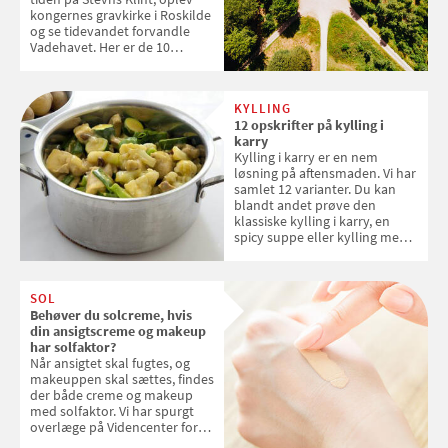
kongernes gravkirke i Roskilde
og se tidevandet forvandle
Vadehavet. Her er de 10
danske steder på UNESCO's
verdensarvsliste
KYLLING
12 opskrifter på kylling i
karry
Kylling i karry er en nem
løsning på aftensmaden. Vi har
samlet 12 varianter. Du kan
blandt andet prøve den
klassiske kylling i karry, en
spicy suppe eller kylling med
kokosris. Velbekomme!
SOL
Behøver du solcreme, hvis
din ansigtscreme og makeup
har solfaktor?
Når ansigtet skal fugtes, og
makeuppen skal sættes, findes
der både creme og makeup
med solfaktor. Vi har spurgt
overlæge på Videncenter for
Hudkræft, Stine Regin Wiegell,