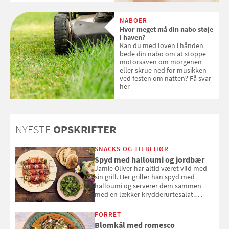
om ansigtscreme og makeup
med SPF kan erstatte
NABOER
solcreme, når man bevæger
Hvor meget må din nabo støje
sig ud i solen
i haven?
Kan du med loven i hånden
bede din nabo om at stoppe
motorsaven om morgenen
eller skrue ned for musikken
ved festen om natten? Få svar
her
NYESTE
OPSKRIFTER
SNACKS OG TILBEHØR
Spyd med halloumi og jordbær
Jamie Oliver har altid været vild med
sin grill. Her griller han spyd med
halloumi og serverer dem sammen
med en lækker krydderurtesalat.
Opskriften er fra “BBQ – Nem grill, stor
smag" af Jamie Oliver.
FORRET
Blomkål med romesco