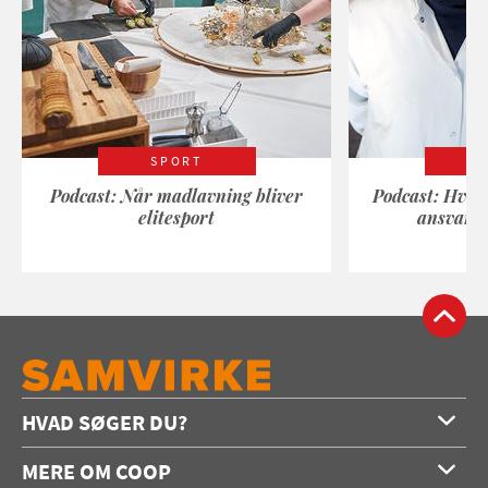
SPORT
Podcast: Når madlavning bliver
Podcast: Hvad
elitesport
ansvarli
HVAD SØGER DU?
Forside
MERE OM COOP
Opskrifter