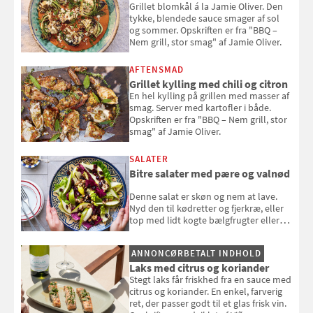
Grillet blomkål á la Jamie Oliver. Den
tykke, blendede sauce smager af sol
og sommer. Opskriften er fra "BBQ –
Nem grill, stor smag" af Jamie Oliver.
AFTENSMAD
Grillet kylling med chili og citron
En hel kylling på grillen med masser af
smag. Server med kartofler i både.
Opskriften er fra "BBQ – Nem grill, stor
smag" af Jamie Oliver.
SALATER
Bitre salater med pære og valnød
Denne salat er skøn og nem at lave.
Nyd den til kødretter og fjerkræ, eller
top med lidt kogte bælgfrugter eller
en rest kylling, og nyd den som et let,
selvstændigt måltid. Opskriften er fra
ANNONCØRBETALT INDHOLD
Louisa Lorangs kogebog "Salat".
Laks med citrus og koriander
Stegt laks får friskhed fra en sauce med
citrus og koriander. En enkel, farverig
ret, der passer godt til et glas frisk vin.