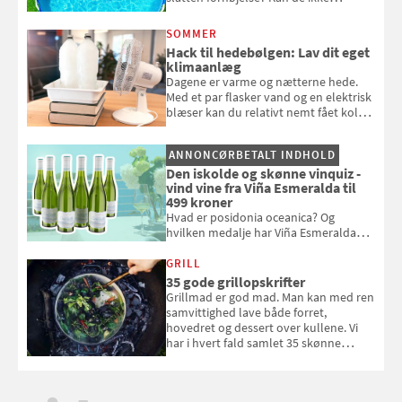
repareres, skal du være særligt
opmærksom, når du smider
SOMMER
badebassinet eller et badedyr ud
Hack til hedebølgen: Lav dit eget
klimaanlæg
Dagene er varme og nætterne hede.
Med et par flasker vand og en elektrisk
blæser kan du relativt nemt fået koldt
pust, når der er varmt ude og inde. Klik
og se, hvordan du gør
ANNONCØRBETALT INDHOLD
Den iskolde og skønne vinquiz -
vind vine fra Viña Esmeralda til
499 kroner
Hvad er posidonia oceanica? Og
hvilken medalje har Viña Esmeralda
White fået ved Mundus vini i 2026? Gæt
med i Samvirkes skønne vinquiz, hvor
GRILL
du kan vinde 6 flasker vin fra Viña
35 gode grillopskrifter
Esmeralda. Konkurrencen slutter 1.
Grillmad er god mad. Man kan med ren
september 2026.
samvittighed lave både forret,
hovedret og dessert over kullene. Vi
har i hvert fald samlet 35 skønne
forslag til en sommeraften i grillens
tegn.