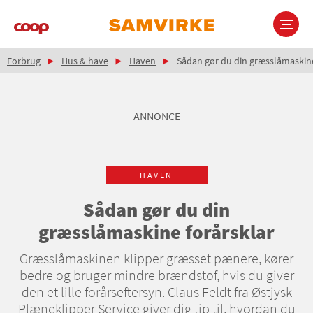
Gå
til
hovedindhold
Brødkrumme
Main
Forbrug
Hus & have
Haven
Sådan gør du din græsslåmaskine
navigation
ANNONCE
HAVEN
Sådan gør du din
græsslåmaskine forårsklar
Græsslåmaskinen klipper græsset pænere, kører
bedre og bruger mindre brændstof, hvis du giver
den et lille forårseftersyn. Claus Feldt fra Østjysk
Plæneklipper Service giver dig tip til, hvordan du