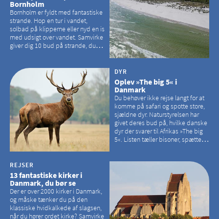
Bornholm
Bornholm er fyldt med fantastiske
strande. Hop en tur i vandet,
solbad på klipperne eller nyd en is
med udsigt over vandet. Samvirke
giver dig 10 bud på strande, du
kan besøge på Bornholm
DYR
Oplev »The big 5« i
Danmark
Du behøver ikke rejse langt for at
komme på safari og spotte store,
sjældne dyr. Naturstyrelsen har
givet deres bud på, hvilke danske
dyr der svarer til Afrikas »The big
5«. Listen tæller bisoner, spættede
sæler, vilde heste, krondyr og
havørne.
REJSER
13 fantastiske kirker i
Danmark, du bør se
Der er over 2000 kirker i Danmark,
og måske tænker du på den
klassiske hvidkalkede af slagsen,
når du hører ordet kirke? Samvirke