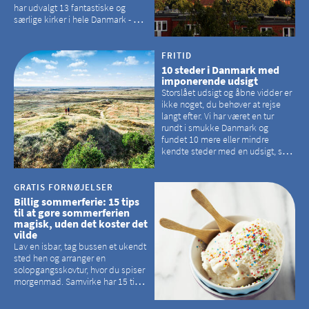
har udvalgt 13 fantastiske og
særlige kirker i hele Danmark - og
der er langt mellem den klassiske,
hvidkalkede kirke. Se et bud på,
hvilke kirker, der er en omvej værd
FRITID
10 steder i Danmark med
imponerende udsigt
Storslået udsigt og åbne vidder er
ikke noget, du behøver at rejse
langt efter. Vi har været en tur
rundt i smukke Danmark og
fundet 10 mere eller mindre
kendte steder med en udsigt, som
kan tage pusten fra de fleste
GRATIS FORNØJELSER
Billig sommerferie: 15 tips
til at gøre sommerferien
magisk, uden det koster det
vilde
Lav en isbar, tag bussen et ukendt
sted hen og arranger en
solopgangsskovtur, hvor du spiser
morgenmad. Samvirke har 15 tips
til, hvordan du kan have en
magisk ferie, uden at det koster