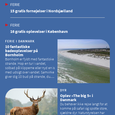
FERIE
15 gratis fornøjelser i Nordsjælland
FERIE
16 gratis oplevelser i København
FERIE I DANMARK
10 fantastiske
badeoplevelser på
Bornholm
Bornholm er fyldt med fantastiske
strande. Hop en tur i vandet,
solbad på klipperne eller nyd en is
med udsigt over vandet. Samvirke
giver dig 10 bud på strande, du
kan besøge på Bornholm
DYR
Oplev »The big 5« i
Danmark
Du behøver ikke rejse langt for at
komme på safari og spotte store,
sjældne dyr. Naturstyrelsen har