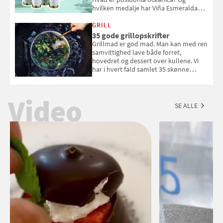
hvilken medalje har Viña Esmeralda
White fået ved Mundus vini i 2026? Gæt
med i Samvirkes skønne vinquiz, hvor
GRILL
du kan vinde 6 flasker vin fra Viña
35 gode grillopskrifter
Esmeralda. Konkurrencen slutter 1.
Grillmad er god mad. Man kan med ren
september 2026.
samvittighed lave både forret,
hovedret og dessert over kullene. Vi
har i hvert fald samlet 35 skønne
forslag til en sommeraften i grillens
tegn.
Video
SE ALLE