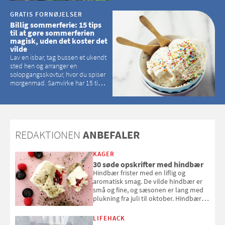
GRATIS FORNØJELSER
Billig sommerferie: 15 tips
til at gøre sommerferien
magisk, uden det koster det
vilde
Lav en isbar, tag bussen et ukendt
sted hen og arranger en
solopgangsskovtur, hvor du spiser
morgenmad. Samvirke har 15 tips
til, hvordan du kan have en
magisk ferie, uden at det koster
dig det vilde
REDAKTIONEN
ANBEFALER
KAGER
30 søde opskrifter med hindbær
Hindbær frister med en liflig og
aromatisk smag. De vilde hindbær er
små og fine, og sæsonen er lang med
plukning fra juli til oktober. Hindbær
kan spises direkte fra busken, eller du
kan bruge dine hindbær i alt fra
LIFEHACK
bagværk og salater til is og syltning.