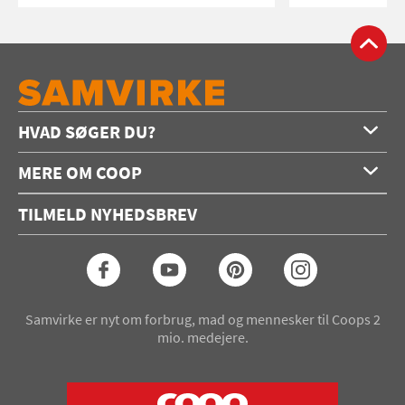
HVAD SØGER DU?
Forside
MERE OM COOP
Opskrifter
Om os
Konkurrencer
TILMELD NYHEDSBREV
Annoncering
Podcast
Coop.dk
Video
Coop medlem
Arkiv
Seneste Samvirke-magasin
Samvirke er nyt om forbrug, mad og mennesker til Coops 2
mio. medejere.