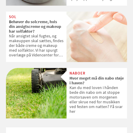
kokosris. Velbekomme!
SOL
Behøver du solcreme, hvis
din ansigtscreme og makeup
har solfaktor?
Når ansigtet skal fugtes, og
makeuppen skal sættes, findes
der både creme og makeup
med solfaktor. Vi har spurgt
overlæge på Videncenter for
Hudkræft, Stine Regin Wiegell,
om ansigtscreme og makeup
med SPF kan erstatte
NABOER
solcreme, når man bevæger
Hvor meget må din nabo støje
sig ud i solen
i haven?
Kan du med loven i hånden
bede din nabo om at stoppe
motorsaven om morgenen
eller skrue ned for musikken
ved festen om natten? Få svar
her