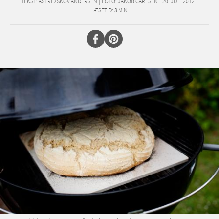
TEKST:
ASTRID SKOV ANDERSEN
|
FOTO: JAKOB CARLSEN
|
20. JULI 2012
|
LÆSETID:
3
MIN.