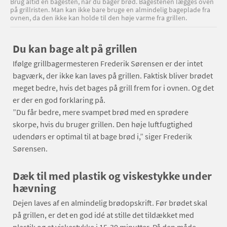
Brug altid en bagesten, når du bager brød. Bagestenen lægges oven
på grillristen. Man kan ikke bare bruge en almindelig bageplade fra
ovnen, da den ikke kan holde til den høje varme fra grillen.
Du kan bage alt på grillen
Ifølge grillbagermesteren Frederik Sørensen er der intet
bagværk, der ikke kan laves på grillen. Faktisk bliver brødet
meget bedre, hvis det bages på grill frem for i ovnen. Og det
er der en god forklaring på.
”Du får bedre, mere svampet brød med en sprødere
skorpe, hvis du bruger grillen. Den høje luftfugtighed
udendørs er optimal til at bage brød i,” siger Frederik
Sørensen.
Dæk til med plastik og viskestykke under
hævning
Dejen laves af en almindelig brødopskrift. Før brødet skal
på grillen, er det en god idé at stille det tildækket med
plastik og et viskestykke i 15-30 minutter. På den måde