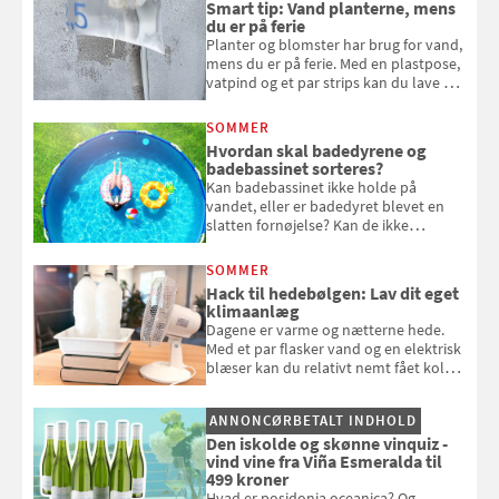
Smart tip: Vand planterne, mens
du er på ferie
Planter og blomster har brug for vand,
mens du er på ferie. Med en plastpose,
vatpind og et par strips kan du lave dit
eget vandingssystem, så du slipper for
at bede naboen om at vande eller
SOMMER
komme hjem til døde planter
Hvordan skal badedyrene og
badebassinet sorteres?
Kan badebassinet ikke holde på
vandet, eller er badedyret blevet en
slatten fornøjelse? Kan de ikke
repareres, skal du være særligt
opmærksom, når du smider
SOMMER
badebassinet eller et badedyr ud
Hack til hedebølgen: Lav dit eget
klimaanlæg
Dagene er varme og nætterne hede.
Med et par flasker vand og en elektrisk
blæser kan du relativt nemt fået koldt
pust, når der er varmt ude og inde. Klik
og se, hvordan du gør
ANNONCØRBETALT INDHOLD
Den iskolde og skønne vinquiz -
vind vine fra Viña Esmeralda til
499 kroner
Hvad er posidonia oceanica? Og