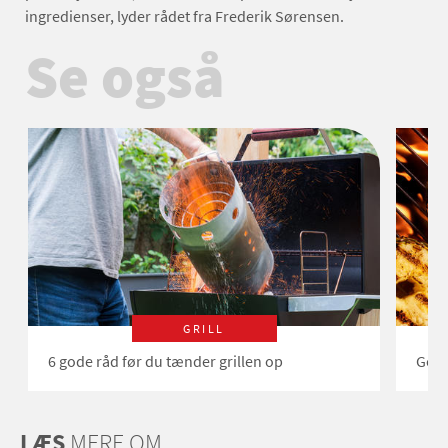
ingredienser, lyder rådet fra Frederik Sørensen.
Se også
GRILL
6 gode råd før du tænder grillen op
Gode
LÆS
MERE OM