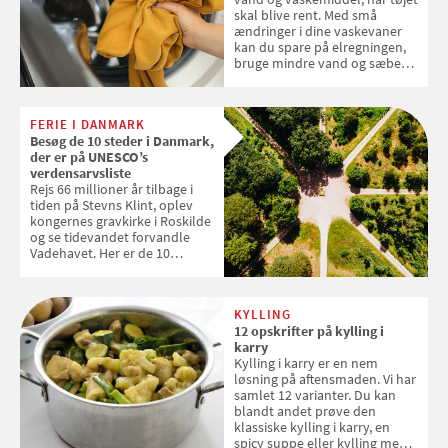
skal blive rent. Med små
ændringer i dine vaskevaner
kan du spare på elregningen,
bruge mindre vand og sæbe
og forlænge vaskemaskinens
levetid. Samvirke har samlet 7
enkle råd til at spare penge på
FERIE I DANMARK
tøjvasken
Besøg de 10 steder i Danmark,
der er på UNESCO’s
verdensarvsliste
Rejs 66 millioner år tilbage i
tiden på Stevns Klint, oplev
kongernes gravkirke i Roskilde
og se tidevandet forvandle
Vadehavet. Her er de 10
danske steder på UNESCO's
verdensarvsliste
KYLLING
12 opskrifter på kylling i
karry
Kylling i karry er en nem
løsning på aftensmaden. Vi har
samlet 12 varianter. Du kan
blandt andet prøve den
klassiske kylling i karry, en
spicy suppe eller kylling med