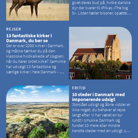
givet deres bud på, hvilke danske
dyr der svarer til Afrikas »The big
5«. Listen tæller bisoner, spættede
sæler, vilde heste, krondyr og
havørne.
REJSER
13 fantastiske kirker i
Danmark, du bør se
Der er over 2000 kirker i Danmark,
og måske tænker du på den
klassiske hvidkalkede af slagsen,
når du hører ordet kirke? Samvirke
har udvalgt 13 fantastiske og
særlige kirker i hele Danmark - og
der er langt mellem den klassiske,
hvidkalkede kirke. Se et bud på,
hvilke kirker, der er en omvej værd
FRITID
10 steder i Danmark med
imponerende udsigt
Storslået udsigt og åbne vidder er
ikke noget, du behøver at rejse
langt efter. Vi har været en tur
rundt i smukke Danmark og
fundet 10 mere eller mindre
kendte steder med en udsigt, som
kan tage pusten fra de fleste