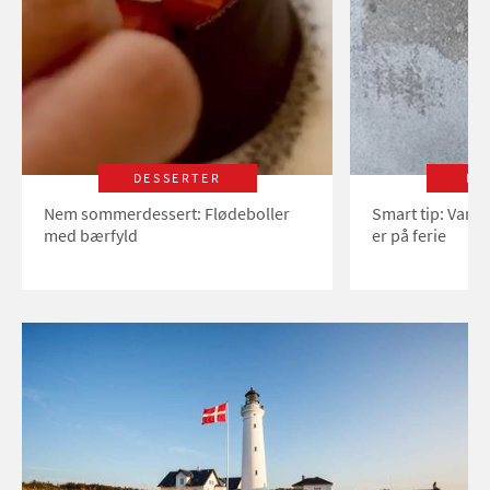
DESSERTER
LI
Nem sommerdessert: Flødeboller
Smart tip: Vand
med bærfyld
er på ferie