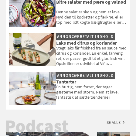
Bitre salater med pære og valnød
Denne salat er skøn og nem at lave.
Nyd den til kødretter og fjerkræ, eller
top med lidt kogte bælgfrugter eller
en rest kylling, og nyd den som et let,
selvstændigt måltid. Opskriften er fra
ANNONCØRBETALT INDHOLD
Louisa Lorangs kogebog "Salat".
Laks med citrus og koriander
Stegt laks får friskhed fra en sauce med
citrus og koriander. En enkel, farverig
ret, der passer godt til et glas frisk vin.
Opskriften er udviklet af Viña
Esmeralda.
ANNONCØRBETALT INDHOLD
Tuntartar
En hurtig, nem forret, der tager
gæsterne med storm. Nem at lave,
fantastisk at sætte tænderne i
Podcast
SE ALLE