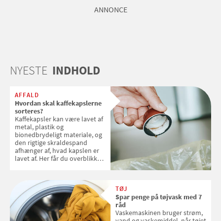
ANNONCE
NYESTE
INDHOLD
AFFALD
Hvordan skal kaffekapslerne
sorteres?
Kaffekapsler kan være lavet af
metal, plastik og
bionedbrydeligt materiale, og
den rigtige skraldespand
afhænger af, hvad kapslen er
lavet af. Her får du overblikket
over, hvordan kaffekapslerne
skal sorteres
TØJ
Spar penge på tøjvask med 7
råd
Vaskemaskinen bruger strøm,
vand og vaskemiddel, når tøjet