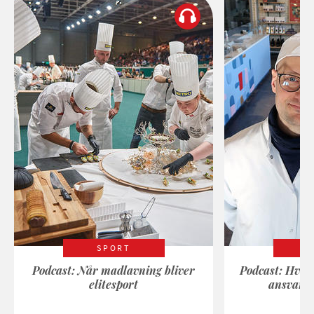
SPORT
Podcast: Når madlavning bliver
Podcast: Hvad
elitesport
ansvarli