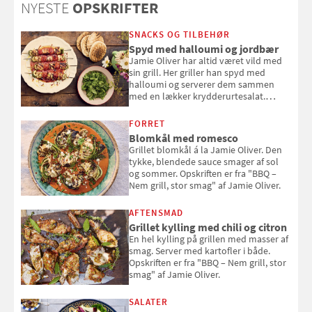
NYESTE
OPSKRIFTER
SNACKS OG TILBEHØR
Spyd med halloumi og jordbær
Jamie Oliver har altid været vild med
sin grill. Her griller han spyd med
halloumi og serverer dem sammen
med en lækker krydderurtesalat.
Opskriften er fra “BBQ – Nem grill, stor
smag" af Jamie Oliver.
FORRET
Blomkål med romesco
Grillet blomkål á la Jamie Oliver. Den
tykke, blendede sauce smager af sol
og sommer. Opskriften er fra "BBQ –
Nem grill, stor smag" af Jamie Oliver.
AFTENSMAD
Grillet kylling med chili og citron
En hel kylling på grillen med masser af
smag. Server med kartofler i både.
Opskriften er fra "BBQ – Nem grill, stor
smag" af Jamie Oliver.
SALATER