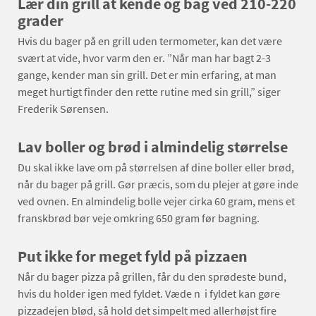
Lær din grill at kende og bag ved 210-220
grader
Hvis du bager på en grill uden termometer, kan det være
svært at vide, hvor varm den er. ”Når man har bagt 2-3
gange, kender man sin grill. Det er min erfaring, at man
meget hurtigt finder den rette rutine med sin grill,” siger
Frederik Sørensen.
Lav boller og brød i almindelig størrelse
Du skal ikke lave om på størrelsen af dine boller eller brød,
når du bager på grill. Gør præcis, som du plejer at gøre inde
ved ovnen. En almindelig bolle vejer cirka 60 gram, mens et
franskbrød bør veje omkring 650 gram før bagning.
Put ikke for meget fyld på pizzaen
Når du bager pizza på grillen, får du den sprødeste bund,
hvis du holder igen med fyldet. Væde n i fyldet kan gøre
pizzadejen blød, så hold det simpelt med allerhøjst fire