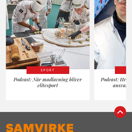
SPORT
Podcast: Når madlavning bliver
Podcast: Hvad
elitesport
ansvarli