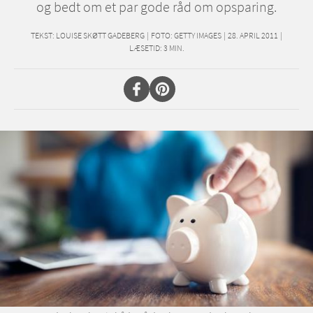
og bedt om et par gode råd om opsparing.
TEKST:
LOUISE SKØTT GADEBERG
|
FOTO: GETTY IMAGES
|
28. APRIL 2011
|
LÆSETID:
3
MIN.