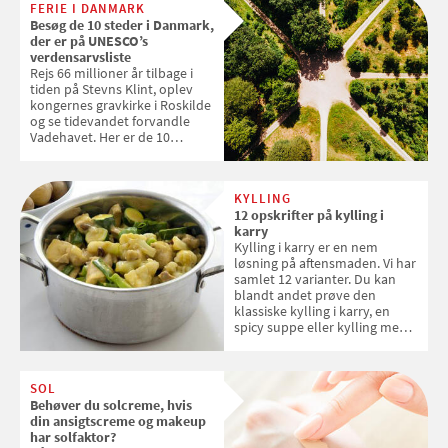
FERIE I DANMARK
tøjvasken
Besøg de 10 steder i Danmark,
der er på UNESCO’s
verdensarvsliste
Rejs 66 millioner år tilbage i
tiden på Stevns Klint, oplev
kongernes gravkirke i Roskilde
og se tidevandet forvandle
Vadehavet. Her er de 10
danske steder på UNESCO's
verdensarvsliste
KYLLING
12 opskrifter på kylling i
karry
Kylling i karry er en nem
løsning på aftensmaden. Vi har
samlet 12 varianter. Du kan
blandt andet prøve den
klassiske kylling i karry, en
spicy suppe eller kylling med
kokosris. Velbekomme!
SOL
Behøver du solcreme, hvis
din ansigtscreme og makeup
har solfaktor?