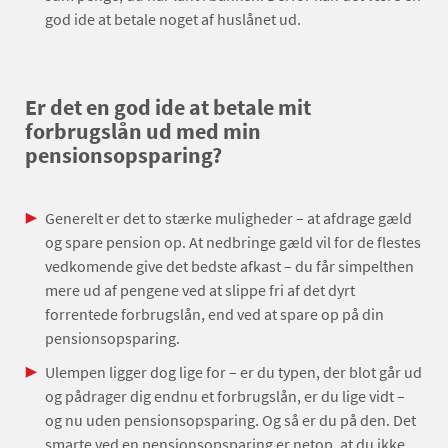
god ide at betale noget af huslånet ud.
Er det en god ide at betale mit
forbrugslån ud med min
pensionsopsparing?
Generelt er det to stærke muligheder – at afdrage gæld
og spare pension op. At nedbringe gæld vil for de flestes
vedkomende give det bedste afkast – du får simpelthen
mere ud af pengene ved at slippe fri af det dyrt
forrentede forbrugslån, end ved at spare op på din
pensionsopsparing.
Ulempen ligger dog lige for – er du typen, der blot går ud
og pådrager dig endnu et forbrugslån, er du lige vidt –
og nu uden pensionsopsparing. Og så er du på den. Det
smarte ved en pensionsopsparing er netop, at du ikke