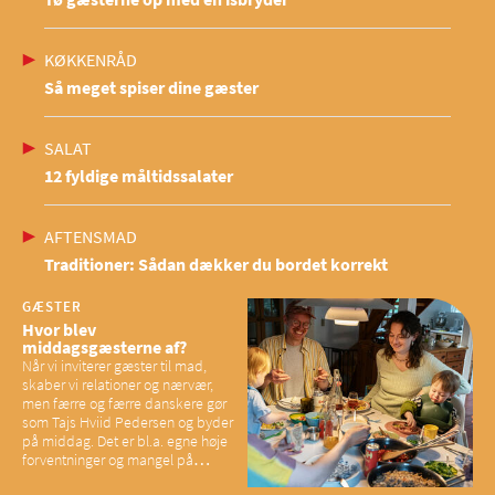
KØKKENRÅD
Så meget spiser dine gæster
SALAT
12 fyldige måltidssalater
AFTENSMAD
Traditioner: Sådan dækker du bordet korrekt
GÆSTER
Hvor blev
middagsgæsterne af?
Når vi inviterer gæster til mad,
skaber vi relationer og nærvær,
men færre og færre danskere gør
som Tajs Hviid Pedersen og byder
på middag. Det er bl.a. egne høje
forventninger og mangel på
overskud, der spænder ben,