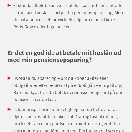
Et standardbeløb kan være, at du skal sætte en sjettedel
af din løn - før skat - ind på din pensionsopsparing. Men
det vil altid være et individuelt valg, om man vil køre
Rolls-Royce eller tage bussen.
Er det en god ide at betale mit huslån ud
med min pensionsopsparing?
Hvordan du sparer op – om du køber aktier eller
obligationer eller betaler af på et boliglån – er op til dig.
Bare husk, at hvis du betaler en masse penge ind på din
pension, så er de låst.
Falder huspriserne pludseligt, og har du behov for at
flytte, kan prisfaldet risikere at låse dig fast til dit hus,
fordi dets værdi nu pludselig er mindre værd, end den
sum penge, du har lånt i banken. Derfor kan det være en