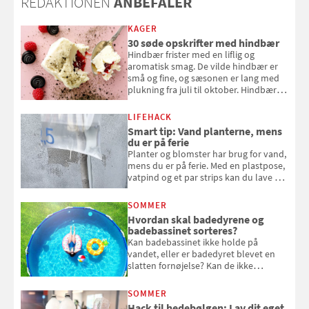
REDAKTIONEN
ANBEFALER
KAGER
30 søde opskrifter med hindbær
Hindbær frister med en liflig og
aromatisk smag. De vilde hindbær er
små og fine, og sæsonen er lang med
plukning fra juli til oktober. Hindbær
kan spises direkte fra busken, eller du
kan bruge dine hindbær i alt fra
LIFEHACK
bagværk og salater til is og syltning.
Smart tip: Vand planterne, mens
du er på ferie
Planter og blomster har brug for vand,
mens du er på ferie. Med en plastpose,
vatpind og et par strips kan du lave dit
eget vandingssystem, så du slipper for
at bede naboen om at vande eller
SOMMER
komme hjem til døde planter
Hvordan skal badedyrene og
badebassinet sorteres?
Kan badebassinet ikke holde på
vandet, eller er badedyret blevet en
slatten fornøjelse? Kan de ikke
repareres, skal du være særligt
opmærksom, når du smider
SOMMER
badebassinet eller et badedyr ud
Hack til hedebølgen: Lav dit eget