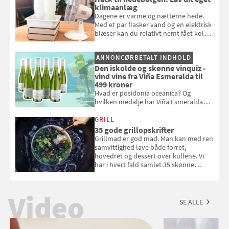
klimaanlæg
Dagene er varme og nætterne hede.
Med et par flasker vand og en elektrisk
blæser kan du relativt nemt fået koldt
pust, når der er varmt ude og inde. Klik
og se, hvordan du gør
ANNONCØRBETALT INDHOLD
Den iskolde og skønne vinquiz -
vind vine fra Viña Esmeralda til
499 kroner
Hvad er posidonia oceanica? Og
hvilken medalje har Viña Esmeralda
White fået ved Mundus vini i 2026? Gæt
med i Samvirkes skønne vinquiz, hvor
GRILL
du kan vinde 6 flasker vin fra Viña
35 gode grillopskrifter
Esmeralda. Konkurrencen slutter 1.
Grillmad er god mad. Man kan med ren
september 2026.
samvittighed lave både forret,
hovedret og dessert over kullene. Vi
har i hvert fald samlet 35 skønne
forslag til en sommeraften i grillens
tegn.
Video
SE ALLE