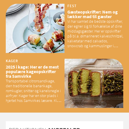
mener eksperter – og det kan
have konsekvenser for vores
FEST
sociale fællesskaber
Gæsteopskrifter: Nem og
lækker mad til gæster
Vi har samlet de bedste opskrifter,
der egner sig til forkælelse af dine
middagsgæster. Her er opskrifter
på bl.a. ølmarineret kalveschnitzel,
kalvetatar med calvados,
snowcrab og kammuslinger i
brunet citronsmør og snacks til
baconelskere
KAGER
2025 i kage: Her er de mest
populære kageopskrifter
fra Samvirke
Transportabel citronsandkage,
den traditionelle banankage,
romkugler, snitter og kanelsnegle i
airfryer. Kager har en stor plads i
hjertet hos Samvirkes læsere. Kig
med og se alle favoritterne fra
2025