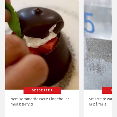
DESSERTER
LI
Nem sommerdessert: Flødeboller
Smart tip: Vand
med bærfyld
er på ferie