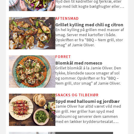
Nyd den til kødretter og fjerkræ, eller
top med lidt kogte bælgfrugter eller
en rest kylling, og nyd den som et let,
selvstændigt måltid. Opskriften er fra
AFTENSMAD
Louisa Lorangs kogebog "Salat".
Grillet kylling med chili og citron
En hel kylling på grillen med masser af
smag. Server med kartofler i både.
Opskriften er fra "BBQ – Nem grill, stor
smag" af Jamie Oliver.
FORRET
Blomkål med romesco
Grillet blomkål á la Jamie Oliver. Den
tykke, blendede sauce smager af sol
og sommer. Opskriften er fra "BBQ –
Nem grill, stor smag" af Jamie Oliver.
SNACKS OG TILBEHØR
Spyd med halloumi og jordbær
Jamie Oliver har altid været vild med
sin grill. Her griller han spyd med
halloumi og serverer dem sammen
med en lækker krydderurtesalat.
Opskriften er fra “BBQ – Nem grill, stor
smag" af Jamie Oliver.