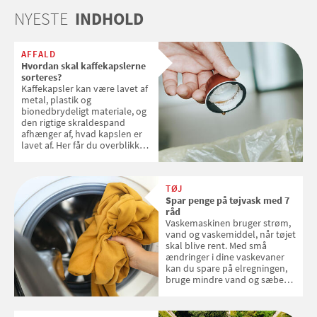
NYESTE
INDHOLD
AFFALD
Hvordan skal kaffekapslerne
sorteres?
Kaffekapsler kan være lavet af
metal, plastik og
bionedbrydeligt materiale, og
den rigtige skraldespand
afhænger af, hvad kapslen er
lavet af. Her får du overblikket
over, hvordan kaffekapslerne
skal sorteres
TØJ
Spar penge på tøjvask med 7
råd
Vaskemaskinen bruger strøm,
vand og vaskemiddel, når tøjet
skal blive rent. Med små
ændringer i dine vaskevaner
kan du spare på elregningen,
bruge mindre vand og sæbe
og forlænge vaskemaskinens
levetid. Samvirke har samlet 7
enkle råd til at spare penge på