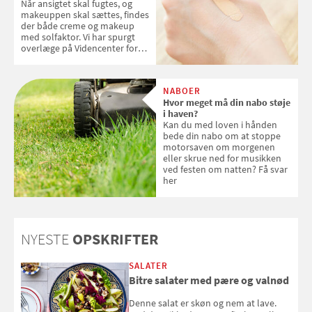
Når ansigtet skal fugtes, og
makeuppen skal sættes, findes
der både creme og makeup
med solfaktor. Vi har spurgt
overlæge på Videncenter for
Hudkræft, Stine Regin Wiegell,
om ansigtscreme og makeup
med SPF kan erstatte
NABOER
solcreme, når man bevæger
Hvor meget må din nabo støje
sig ud i solen
i haven?
Kan du med loven i hånden
bede din nabo om at stoppe
motorsaven om morgenen
eller skrue ned for musikken
ved festen om natten? Få svar
her
NYESTE
OPSKRIFTER
SALATER
Bitre salater med pære og valnød
Denne salat er skøn og nem at lave.