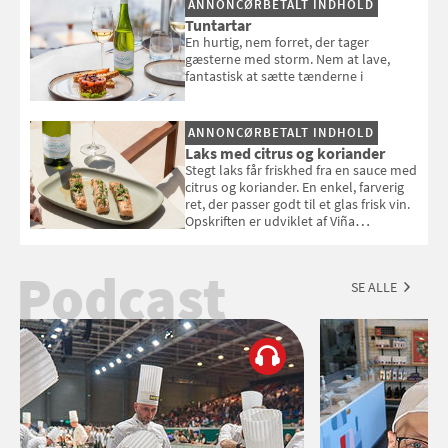
ANNONCØRBETALT INDHOLD
Tuntartar
En hurtig, nem forret, der tager
gæsterne med storm. Nem at lave,
fantastisk at sætte tænderne i
ANNONCØRBETALT INDHOLD
Laks med citrus og koriander
Stegt laks får friskhed fra en sauce med
citrus og koriander. En enkel, farverig
ret, der passer godt til et glas frisk vin.
Opskriften er udviklet af Viña
Esmeralda.
Podcast
SE ALLE