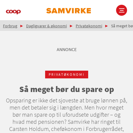
Gå
til
hovedindhold
Brødkrumme
Main
Forbrug
Dagligvarer & økonomi
Privatøkonomi
Så meget bø
navigation
ANNONCE
PRIVATØKONOMI
Så meget bør du spare op
Opsparing er ikke det sjoveste at bruge lønnen på,
men det betaler sig i længden. Men hvor meget
bør man spare op til uforudsete udgifter – og
hvad med pensionen? Samvirke har ringet til
Carsten Holdum, cheføkonom i Forbrugerrådet,