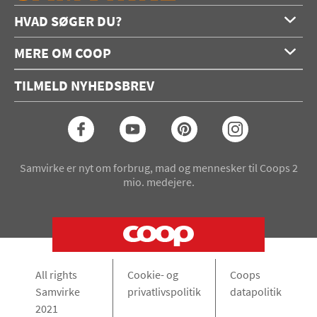
HVAD SØGER DU?
Forside
MERE OM COOP
Opskrifter
Om os
Konkurrencer
TILMELD NYHEDSBREV
Annoncering
Podcast
Coop.dk
Video
Coop medlem
Arkiv
Seneste Samvirke-magasin
Samvirke er nyt om forbrug, mad og mennesker til Coops 2
mio. medejere.
All rights
Cookie- og
Coops
Samvirke
privatlivspolitik
datapolitik
2021