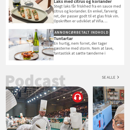
Laks med citrus og koriander
Stegt laks får friskhed fra en sauce med
citrus og koriander. En enkel, farverig
ret, der passer godt til et glas frisk vin.
Opskriften er udviklet af Viña
Esmeralda.
ANNONCØRBETALT INDHOLD
Tuntartar
En hurtig, nem forret, der tager
gæsterne med storm. Nem at lave,
fantastisk at sætte tænderne i
Podcast
SE ALLE