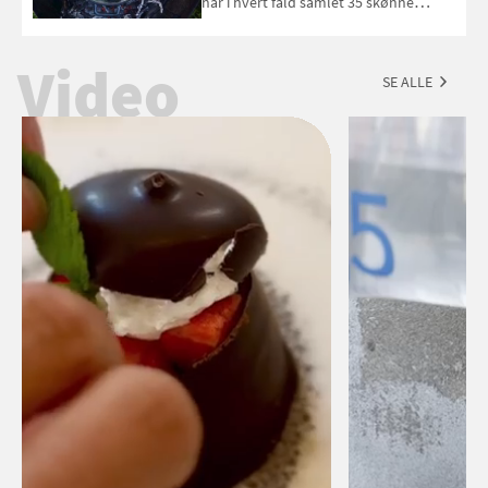
har i hvert fald samlet 35 skønne
forslag til en sommeraften i grillens
tegn.
Video
SE ALLE