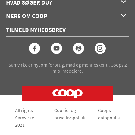
HVAD SØGER DU?
Forside
MERE OM COOP
Opskrifter
Om os
Konkurrencer
TILMELD NYHEDSBREV
Annoncering
Podcast
Coop.dk
Video
Coop medlem
Arkiv
Seneste Samvirke-magasin
Samvirke er nyt om forbrug, mad og mennesker til Coops 2
mio. medejere.
All rights
Cookie- og
Coops
Samvirke
privatlivspolitik
datapolitik
2021