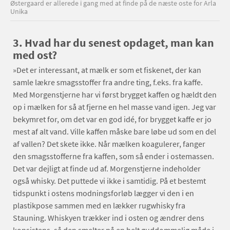
Østergaard er allerede i gang med at finde på de næste oste for Arla
Unika
3. Hvad har du senest opdaget, man kan
med ost?
»Det er interessant, at mælk er som et fiskenet, der kan
samle lækre smagsstoffer fra andre ting, f.eks. fra kaffe.
Med Morgenstjerne har vi først brygget kaffen og hældt den
op i mælken for så at fjerne en hel masse vand igen. Jeg var
bekymret for, om det var en god idé, for brygget kaffe er jo
mest af alt vand. Ville kaffen måske bare løbe ud som en del
af vallen? Det skete ikke. Når mælken koagulerer, fanger
den smagsstofferne fra kaffen, som så ender i ostemassen.
Det var dejligt at finde ud af. Morgenstjerne indeholder
også whisky. Det puttede vi ikke i samtidig. På et bestemt
tidspunkt i ostens modningsforløb lægger vi den i en
plastikpose sammen med en lækker rugwhisky fra
Stauning. Whiskyen trækker ind i osten og ændrer dens
konsistens, så den smelter på en helt guddommelig måde i