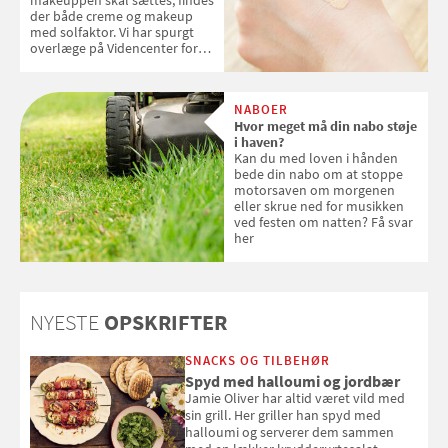
der både creme og makeup
med solfaktor. Vi har spurgt
overlæge på Videncenter for
Hudkræft, Stine Regin Wiegell,
om ansigtscreme og makeup
med SPF kan erstatte
NABOER
solcreme, når man bevæger
Hvor meget må din nabo støje
sig ud i solen
i haven?
Kan du med loven i hånden
bede din nabo om at stoppe
motorsaven om morgenen
eller skrue ned for musikken
ved festen om natten? Få svar
her
NYESTE
OPSKRIFTER
SNACKS OG TILBEHØR
Spyd med halloumi og jordbær
Jamie Oliver har altid været vild med
sin grill. Her griller han spyd med
halloumi og serverer dem sammen