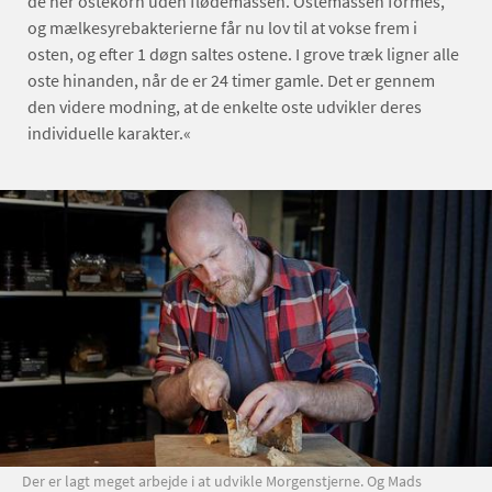
de her ostekorn uden flødemassen. Ostemassen formes,
og mælkesyrebakterierne får nu lov til at vokse frem i
osten, og efter 1 døgn saltes ostene. I grove træk ligner alle
oste hinanden, når de er 24 timer gamle. Det er gennem
den videre modning, at de enkelte oste udvikler deres
individuelle karakter.«
Der er lagt meget arbejde i at udvikle Morgenstjerne. Og Mads