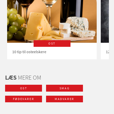
OST
10 tip til osteelskere
12 n
LÆS
MERE OM
OST
SMAG
FØDEVARER
MADVARER