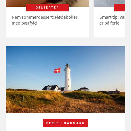
DESSERTER
LI
Nem sommerdessert: Flødeboller
Smart tip: Vand
med bærfyld
er på ferie
FERIE I DANMARK