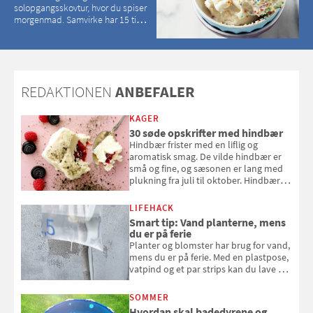
solopgangsskovtur, hvor du spiser
morgenmad. Samvirke har 15 tips
til, hvordan du kan have en
magisk ferie, uden at det koster
dig det vilde
REDAKTIONEN
ANBEFALER
KAGER
30 søde opskrifter med hindbær
Hindbær frister med en liflig og
aromatisk smag. De vilde hindbær er
små og fine, og sæsonen er lang med
plukning fra juli til oktober. Hindbær
kan spises direkte fra busken, eller du
kan bruge dine hindbær i alt fra
LIFEHACK
bagværk og salater til is og syltning.
Smart tip: Vand planterne, mens
du er på ferie
Planter og blomster har brug for vand,
mens du er på ferie. Med en plastpose,
vatpind og et par strips kan du lave dit
eget vandingssystem, så du slipper for
at bede naboen om at vande eller
SOMMER
komme hjem til døde planter
Hvordan skal badedyrene og