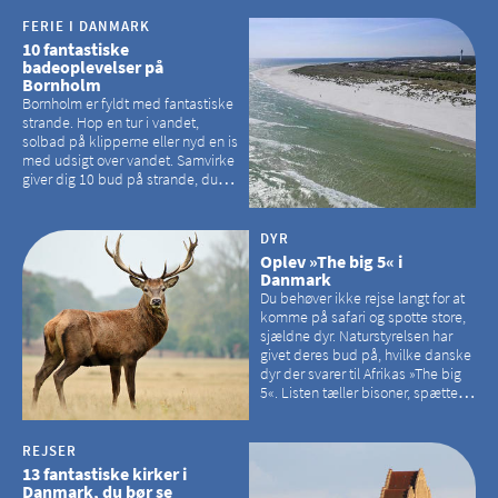
FERIE I DANMARK
10 fantastiske
badeoplevelser på
Bornholm
Bornholm er fyldt med fantastiske
strande. Hop en tur i vandet,
solbad på klipperne eller nyd en is
med udsigt over vandet. Samvirke
giver dig 10 bud på strande, du
kan besøge på Bornholm
DYR
Oplev »The big 5« i
Danmark
Du behøver ikke rejse langt for at
komme på safari og spotte store,
sjældne dyr. Naturstyrelsen har
givet deres bud på, hvilke danske
dyr der svarer til Afrikas »The big
5«. Listen tæller bisoner, spættede
sæler, vilde heste, krondyr og
havørne.
REJSER
13 fantastiske kirker i
Danmark, du bør se