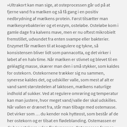
»Ultrakort kan man sige, at osteprocessen går ud på at
fjerne vand fra mælken og så få gang i en positiv
nedbrydning af mælkens protein. Først tilsætter man
mælkesyrebakterier og et enzym, osteløbe. Osteløbe kom i
gamle dage fra kalvens mave, men er nu oftest mikrobielt
fremstillet, udvundet fra enten svampe eller bakterier.
Enzymet får mælken til at koagulere og tykne, så
konsistensen bliver lidt som pannacotta, og det virker i
løbet af en halv time. Når mælken er stivnet og blevet til en
geléagtig masse, skærer man den i små stykker, som kaldes
for ostekorn. Ostekornene trækker sig nu sammen,
synerese kaldes det, og udskiller valle, som mest af alt er
vand samt størstedelen af laktosen, mælkens naturlige
indhold af sukker. Ved at regulere omrøring og temperatur
kan man justere, hvor meget vand/valle der skal udskilles.
Når vallen er drænet fra, står man tilbage med ostemasse.
Det virker som … du kender nok hytteost, som består af de
her ostekorn og er tilsat en flødeblanding. Ostemassen er