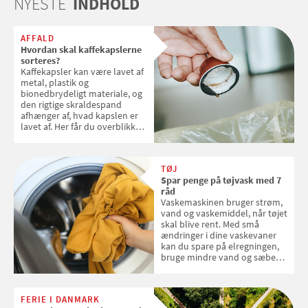
NYESTE
INDHOLD
AFFALD
Hvordan skal kaffekapslerne
sorteres?
Kaffekapsler kan være lavet af
metal, plastik og
bionedbrydeligt materiale, og
den rigtige skraldespand
afhænger af, hvad kapslen er
lavet af. Her får du overblikket
over, hvordan kaffekapslerne
skal sorteres
TØJ
Spar penge på tøjvask med 7
råd
Vaskemaskinen bruger strøm,
vand og vaskemiddel, når tøjet
skal blive rent. Med små
ændringer i dine vaskevaner
kan du spare på elregningen,
bruge mindre vand og sæbe
og forlænge vaskemaskinens
levetid. Samvirke har samlet 7
enkle råd til at spare penge på
FERIE I DANMARK
tøjvasken