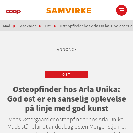
Gå
til
hovedindhold
Brødkrumme
Main
Mad
Madvarer
Ost
Osteopfinder hos Arla Unika: God ost er e
navigation
ANNONCE
OST
Osteopfinder hos Arla Unika:
God ost er en sanselig oplevelse
på linje med god kunst
Mads Østergaard er osteopfinder hos Arla Unika.
Mads står blandt andet bag osten Morgenstjerne,