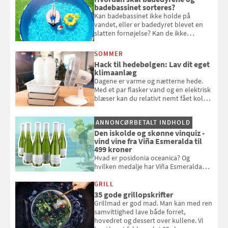
badebassinet sorteres?
Kan badebassinet ikke holde på
vandet, eller er badedyret blevet en
slatten fornøjelse? Kan de ikke
repareres, skal du være særligt
opmærksom, når du smider
SOMMER
badebassinet eller et badedyr ud
Hack til hedebølgen: Lav dit eget
klimaanlæg
Dagene er varme og nætterne hede.
Med et par flasker vand og en elektrisk
blæser kan du relativt nemt fået koldt
pust, når der er varmt ude og inde. Klik
og se, hvordan du gør
ANNONCØRBETALT INDHOLD
Den iskolde og skønne vinquiz -
vind vine fra Viña Esmeralda til
499 kroner
Hvad er posidonia oceanica? Og
hvilken medalje har Viña Esmeralda
White fået ved Mundus vini i 2026? Gæt
med i Samvirkes skønne vinquiz, hvor
GRILL
du kan vinde 6 flasker vin fra Viña
35 gode grillopskrifter
Esmeralda. Konkurrencen slutter 1.
Grillmad er god mad. Man kan med ren
september 2026.
samvittighed lave både forret,
hovedret og dessert over kullene. Vi