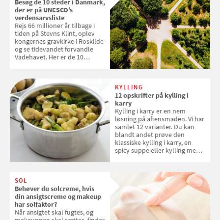
Besøg de 10 steder i Danmark,
der er på UNESCO’s
verdensarvsliste
Rejs 66 millioner år tilbage i
tiden på Stevns Klint, oplev
kongernes gravkirke i Roskilde
og se tidevandet forvandle
Vadehavet. Her er de 10
danske steder på UNESCO's
verdensarvsliste
KYLLING
12 opskrifter på kylling i
karry
Kylling i karry er en nem
løsning på aftensmaden. Vi har
samlet 12 varianter. Du kan
blandt andet prøve den
klassiske kylling i karry, en
spicy suppe eller kylling med
kokosris. Velbekomme!
SOL
Behøver du solcreme, hvis
din ansigtscreme og makeup
har solfaktor?
Når ansigtet skal fugtes, og
makeuppen skal sættes, findes