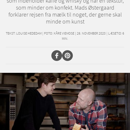
som indeholder kaffe og whisky og har en tekstur,
som minder om konfekt. Mads Østergaard
forklarer rejsen fra mælk til noget, der gerne skal
minde om kunst
TEKST:
LOUISE HEDEDAM
|
FOTO: KÅRE VIEMOSE
|
26. NOVEMBER 2020
|
LÆSETID:
6
MIN.