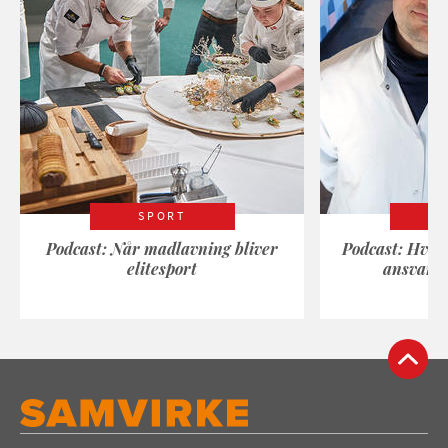
SPORT
Podcast: Når madlavning bliver
Podcast: Hvad
elitesport
ansvarli