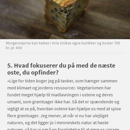
Morgenstjerne kan købes i Arla Unikas egne butikker og koster 700
kr. pr. kilo
5. Hvad fokuserer du på med de næste
oste, du opfinder?
»Lige for tiden koger jeg på tanker, som hænger sammen
med klimaet og jordens ressourcer. Vegetarismen har
fundet meget hjælp til madlavningen i ostene og deres
umami, som grøntsager ikke har. Så det er spændende og
vigtigt at se på, hvordan ostene kan hjælpe os med at spise
flere grøntsager. Jeg mener, at når vi nu har ulejliget
naturen, og det ligger jo i menneskets natur at høste
naturen, så har vi også en forpligtelse til at gøre os umage,