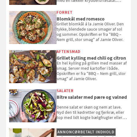
med en lækker krydderurtesalat.
Opskriften er fra “BBQ – Nem grill, stor
smag" af Jamie Oliver.
FORRET
Blomkål med romesco
Grillet blomkål á la Jamie Oliver. Den
tykke, blendede sauce smager af sol
og sommer. Opskriften er fra "BBQ –
Nem grill, stor smag" af Jamie Oliver.
AFTENSMAD
Grillet kylling med chili og citron
En hel kylling på grillen med masser af
smag. Server med kartofler i både.
Opskriften er fra "BBQ – Nem grill, stor
smag" af Jamie Oliver.
SALATER
Bitre salater med pære og valnød
Denne salat er skøn og nem at lave.
Nyd den til kødretter og fjerkræ, eller
top med lidt kogte bælgfrugter eller
en rest kylling, og nyd den som et let,
selvstændigt måltid. Opskriften er fra
ANNONCØRBETALT INDHOLD
Louisa Lorangs kogebog "Salat".