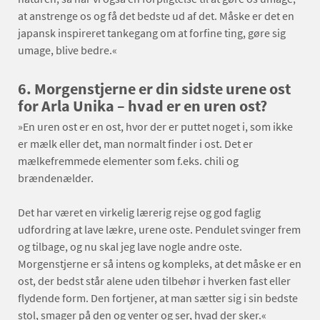
at anstrenge os og få det bedste ud af det. Måske er det en
japansk inspireret tankegang om at forfine ting, gøre sig
umage, blive bedre.«
6. Morgenstjerne er din sidste urene ost
for Arla Unika – hvad er en uren ost?
»En uren ost er en ost, hvor der er puttet noget i, som ikke
er mælk eller det, man normalt finder i ost. Det er
mælkefremmede elementer som f.eks. chili og
brændenælder.
Det har været en virkelig lærerig rejse og god faglig
udfordring at lave lækre, urene oste. Pendulet svinger frem
og tilbage, og nu skal jeg lave nogle andre oste.
Morgenstjerne er så intens og kompleks, at det måske er en
ost, der bedst står alene uden tilbehør i hverken fast eller
flydende form. Den fortjener, at man sætter sig i sin bedste
stol, smager på den og venter og ser, hvad der sker.«