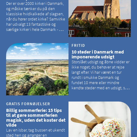
Der er over 2000 kirker i Danmark,
og måske tænker du på den
klassiske hvidkalkede af slagsen,
når du hører ordet kirke? Samvirke
har udvalgt 13 fantastiske og
særlige kirker i hele Danmark - og
der er langt mellem den klassiske,
hvidkalkede kirke. Se et bud på,
hvilke kirker, der er en omvej værd
FRITID
10 steder i Danmark med
imponerende udsigt
Storslået udsigt og åbne vidder er
ikke noget, du behøver at rejse
langt efter. Vi har været en tur
rundt i smukke Danmark og
fundet 10 mere eller mindre
kendte steder med en udsigt, som
kan tage pusten fra de fleste
GRATIS FORNØJELSER
Billig sommerferie: 15 tips
til at gøre sommerferien
magisk, uden det koster det
vilde
Lav en isbar, tag bussen et ukendt
sted hen og arranger en