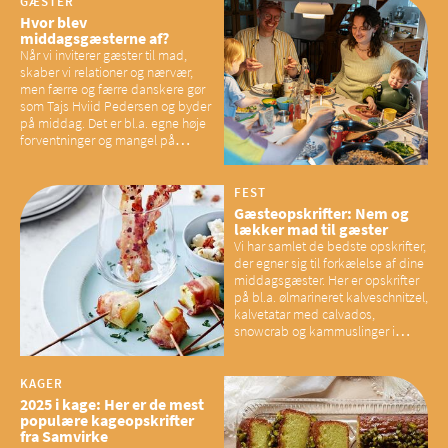
GÆSTER
Hvor blev
middagsgæsterne af?
Når vi inviterer gæster til mad,
skaber vi relationer og nærvær,
men færre og færre danskere gør
som Tajs Hviid Pedersen og byder
på middag. Det er bl.a. egne høje
forventninger og mangel på
overskud, der spænder ben,
mener eksperter – og det kan
have konsekvenser for vores
FEST
sociale fællesskaber
Gæsteopskrifter: Nem og
lækker mad til gæster
Vi har samlet de bedste opskrifter,
der egner sig til forkælelse af dine
middagsgæster. Her er opskrifter
på bl.a. ølmarineret kalveschnitzel,
kalvetatar med calvados,
snowcrab og kammuslinger i
brunet citronsmør og snacks til
baconelskere
KAGER
2025 i kage: Her er de mest
populære kageopskrifter
fra Samvirke