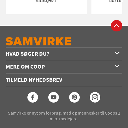
HVAD SØGER DU?
Forside
MERE OM COOP
Opskrifter
Om os
Konkurrencer
TILMELD NYHEDSBREV
Annoncering
Podcast
Coop.dk
Video
Coop medlem
Arkiv
Seneste Samvirke-magasin
Samvirke er nyt om forbrug, mad og mennesker til Coops 2
mio. medejere.