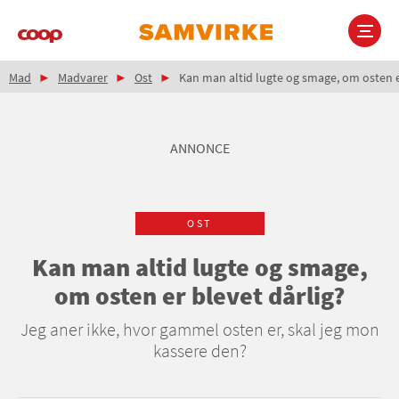
Gå
til
hovedindhold
Brødkrumme
Main
Mad
Madvarer
Ost
Kan man altid lugte og smage, om osten er
navigation
ANNONCE
OST
Kan man altid lugte og smage,
om osten er blevet dårlig?
Jeg aner ikke, hvor gammel osten er, skal jeg mon
kassere den?