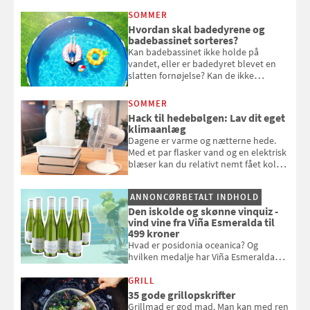
at bede naboen om at vande eller
SOMMER
komme hjem til døde planter
Hvordan skal badedyrene og
badebassinet sorteres?
Kan badebassinet ikke holde på
vandet, eller er badedyret blevet en
slatten fornøjelse? Kan de ikke
repareres, skal du være særligt
opmærksom, når du smider
SOMMER
badebassinet eller et badedyr ud
Hack til hedebølgen: Lav dit eget
klimaanlæg
Dagene er varme og nætterne hede.
Med et par flasker vand og en elektrisk
blæser kan du relativt nemt fået koldt
pust, når der er varmt ude og inde. Klik
og se, hvordan du gør
ANNONCØRBETALT INDHOLD
Den iskolde og skønne vinquiz -
vind vine fra Viña Esmeralda til
499 kroner
Hvad er posidonia oceanica? Og
hvilken medalje har Viña Esmeralda
White fået ved Mundus vini i 2026? Gæt
med i Samvirkes skønne vinquiz, hvor
GRILL
du kan vinde 6 flasker vin fra Viña
35 gode grillopskrifter
Esmeralda. Konkurrencen slutter 1.
Grillmad er god mad. Man kan med ren