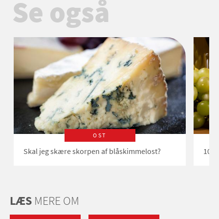
Se også
OST
Skal jeg skære skorpen af blåskimmelost?
10 ti
LÆS
MERE OM