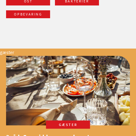
OST
BAKTERIER
OPBEVARING
gæster
GÆSTER