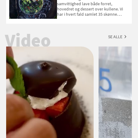
september 2026.
samvittighed lave både forret,
hovedret og dessert over kullene. Vi
har i hvert fald samlet 35 skønne
forslag til en sommeraften i grillens
tegn.
Video
SE ALLE