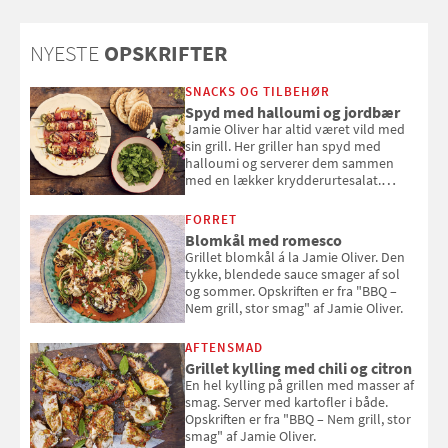
om ansigtscreme og makeup
med SPF kan erstatte
solcreme, når man bevæger
NYESTE
OPSKRIFTER
sig ud i solen
SNACKS OG TILBEHØR
Spyd med halloumi og jordbær
Jamie Oliver har altid været vild med
sin grill. Her griller han spyd med
halloumi og serverer dem sammen
med en lækker krydderurtesalat.
Opskriften er fra “BBQ – Nem grill, stor
smag" af Jamie Oliver.
FORRET
Blomkål med romesco
Grillet blomkål á la Jamie Oliver. Den
tykke, blendede sauce smager af sol
og sommer. Opskriften er fra "BBQ –
Nem grill, stor smag" af Jamie Oliver.
AFTENSMAD
Grillet kylling med chili og citron
En hel kylling på grillen med masser af
smag. Server med kartofler i både.
Opskriften er fra "BBQ – Nem grill, stor
smag" af Jamie Oliver.