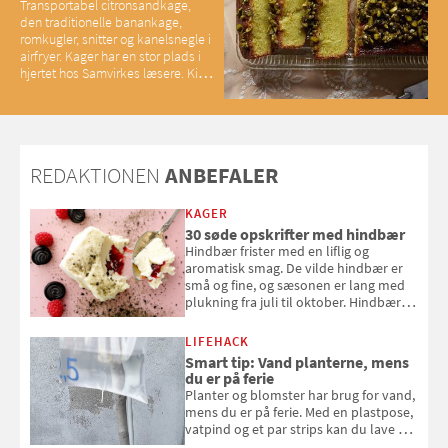
Transportabel citronsandkage,
den traditionelle banankage,
romkugler, snitter og kanelsnegle i
airfryer. Kager har en stor plads i
hjertet hos Samvirkes læsere. Kig
med og se alle favoritterne fra
2025
REDAKTIONEN
ANBEFALER
KAGER
30 søde opskrifter med hindbær
Hindbær frister med en liflig og
aromatisk smag. De vilde hindbær er
små og fine, og sæsonen er lang med
plukning fra juli til oktober. Hindbær
kan spises direkte fra busken, eller du
kan bruge dine hindbær i alt fra
LIFEHACK
bagværk og salater til is og syltning.
Smart tip: Vand planterne, mens
du er på ferie
Planter og blomster har brug for vand,
mens du er på ferie. Med en plastpose,
vatpind og et par strips kan du lave dit
eget vandingssystem, så du slipper for