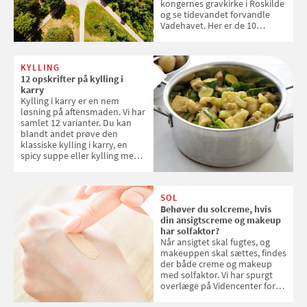
kongernes gravkirke i Roskilde
og se tidevandet forvandle
Vadehavet. Her er de 10
danske steder på UNESCO's
verdensarvsliste
KYLLING
12 opskrifter på kylling i
karry
Kylling i karry er en nem
løsning på aftensmaden. Vi har
samlet 12 varianter. Du kan
blandt andet prøve den
klassiske kylling i karry, en
spicy suppe eller kylling med
kokosris. Velbekomme!
SOL
Behøver du solcreme, hvis
din ansigtscreme og makeup
har solfaktor?
Når ansigtet skal fugtes, og
makeuppen skal sættes, findes
der både creme og makeup
med solfaktor. Vi har spurgt
overlæge på Videncenter for
Hudkræft, Stine Regin Wiegell,