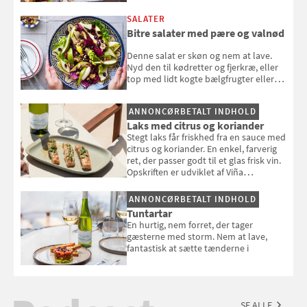
SALATER
Bitre salater med pære og valnød
Denne salat er skøn og nem at lave.
Nyd den til kødretter og fjerkræ, eller
top med lidt kogte bælgfrugter eller
en rest kylling, og nyd den som et let,
selvstændigt måltid. Opskriften er fra
ANNONCØRBETALT INDHOLD
Louisa Lorangs kogebog "Salat".
Laks med citrus og koriander
Stegt laks får friskhed fra en sauce med
citrus og koriander. En enkel, farverig
ret, der passer godt til et glas frisk vin.
Opskriften er udviklet af Viña
Esmeralda.
ANNONCØRBETALT INDHOLD
Tuntartar
En hurtig, nem forret, der tager
gæsterne med storm. Nem at lave,
fantastisk at sætte tænderne i
SE ALLE