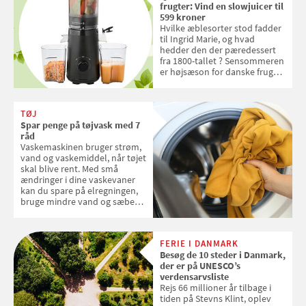
frugter: Vind en slowjuicer til
599 kroner
Hvilke æblesorter stod fadder
til Ingrid Marie, og hvad
hedder den der pæredessert
fra 1800-tallet ? Sensommeren
er højsæson for danske fruger,
og lige nu kan du stemme om
dine danske og lokale
favoritter. Det fejrer Samvirke
TØJ
med en quiz om alt det danske
Spar penge på tøjvask med 7
frugt, vi elsker. Konkurrencen
råd
slutter fredag d. 18. september
Vaskemaskinen bruger strøm,
2026
vand og vaskemiddel, når tøjet
skal blive rent. Med små
ændringer i dine vaskevaner
kan du spare på elregningen,
bruge mindre vand og sæbe
og forlænge vaskemaskinens
levetid. Samvirke har samlet 7
enkle råd til at spare penge på
FERIE I DANMARK
tøjvasken
Besøg de 10 steder i Danmark,
der er på UNESCO’s
verdensarvsliste
Rejs 66 millioner år tilbage i
tiden på Stevns Klint, oplev