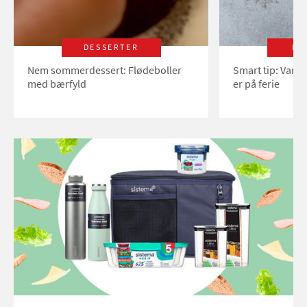
DESSERTER
LI
Nem sommerdessert: Flødeboller
Smart tip: Vand
med bærfyld
er på ferie