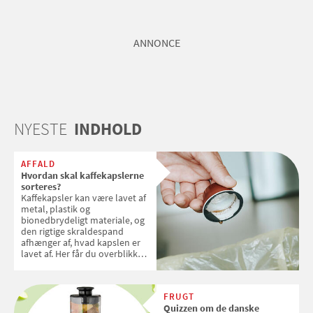
ANNONCE
NYESTE
INDHOLD
AFFALD
Hvordan skal kaffekapslerne
sorteres?
Kaffekapsler kan være lavet af
metal, plastik og
bionedbrydeligt materiale, og
den rigtige skraldespand
afhænger af, hvad kapslen er
lavet af. Her får du overblikket
over, hvordan kaffekapslerne
skal sorteres
FRUGT
Quizzen om de danske